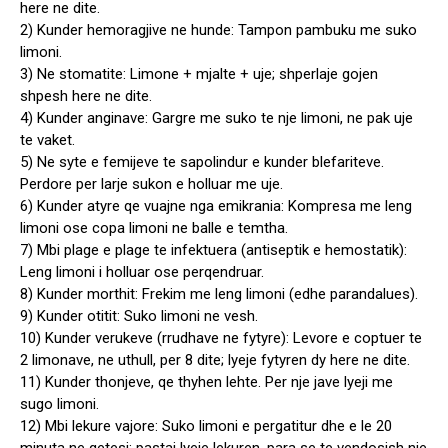
here ne dite.
2) Kunder hemoragjive ne hunde: Tampon pambuku me suko
limoni.
3) Ne stomatite: Limone + mjalte + uje; shperlaje gojen
shpesh here ne dite.
4) Kunder anginave: Gargre me suko te nje limoni, ne pak uje
te vaket.
5) Ne syte e femijeve te sapolindur e kunder blefariteve.
Perdore per larje sukon e holluar me uje.
6) Kunder atyre qe vuajne nga emikrania: Kompresa me leng
limoni ose copa limoni ne balle e temtha.
7) Mbi plage e plage te infektuera (antiseptik e hemostatik):
Leng limoni i holluar ose perqendruar.
8) Kunder morthit: Frekim me leng limoni (edhe parandalues).
9) Kunder otitit: Suko limoni ne vesh.
10) Kunder verukeve (rrudhave ne fytyre): Levore e coptuer te
2 limonave, ne uthull, per 8 dite; lyeje fytyren dy here ne dite.
11) Kunder thonjeve, qe thyhen lehte. Per nje jave lyeji me
sugo limoni.
12) Mbi lekure vajore: Suko limoni e pergatitur dhe e le 20