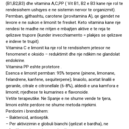
(B1,B2,B3) dhe vitamina A,C,PP ( Vit B1, B2 e B3 kane nje rol te
rendesishem ushqyes e ne sistemin nervor te organizmit).
Permban, gjithashtu, carotene (provitamina A), qe gjendet ne
levore e ne sukon e limonit te fresket. Keto vitamina kane nje
rendesi te madhe ne rritjen e mbajtjen aktive e te reja te
qelizave trupore (kunder invecchiamento = plakjes se qelizave
e indeve te trupit).
Vitamina C e limonit ka nje rol te rendsishem jetesor ne
fenomenet e oksido – reduktimit dhe nje ndikim ne glandolat
endokrine.
Vitamina PP eshte protetore .
Esenca e limonit permban: 95% terpene (pinene, limonane,
felandrene, kanfene, sequiterpene); linaiolo, acetat linalili e
geranile, citrale e citronellale (6-8%), aldeidi e una kamfora e
limonit; rrjedhese te kumarines e flavonoide.
Vetite terapeutike. Ne Spanje e ne shume vende te tjera,
limoni eshte perdore ne shume metoda mjekimi.
Perdorim i brendshem:
– Baktericid, antiseptik.
– Per aktivizimin e globuli bianchi (qelizat e bardha), ne