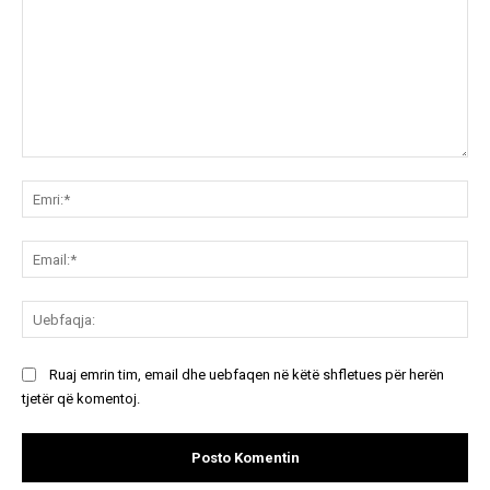
Koment:
Emr
Ema
Ue
Ruaj emrin tim, email dhe uebfaqen në këtë shfletues për herën
tjetër që komentoj.