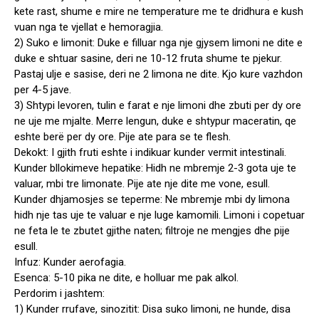
kete rast, shume e mire ne temperature me te dridhura e kush
vuan nga te vjellat e hemoragjia.
2) Suko e limonit: Duke e filluar nga nje gjysem limoni ne dite e
duke e shtuar sasine, deri ne 10-12 fruta shume te pjekur.
Pastaj ulje e sasise, deri ne 2 limona ne dite. Kjo kure vazhdon
per 4-5 jave.
3) Shtypi levoren, tulin e farat e nje limoni dhe zbuti per dy ore
ne uje me mjalte. Merre lengun, duke e shtypur maceratin, qe
eshte berë per dy ore. Pije ate para se te flesh.
Dekokt: I gjith fruti eshte i indikuar kunder vermit intestinali.
Kunder bllokimeve hepatike: Hidh ne mbremje 2-3 gota uje te
valuar, mbi tre limonate. Pije ate nje dite me vone, esull.
Kunder dhjamosjes se teperme: Ne mbremje mbi dy limona
hidh nje tas uje te valuar e nje luge kamomili. Limoni i copetuar
ne feta le te zbutet gjithe naten; filtroje ne mengjes dhe pije
esull.
Infuz: Kunder aerofagia.
Esenca: 5-10 pika ne dite, e holluar me pak alkol.
Perdorim i jashtem:
1) Kunder rrufave, sinozitit: Disa suko limoni, ne hunde, disa