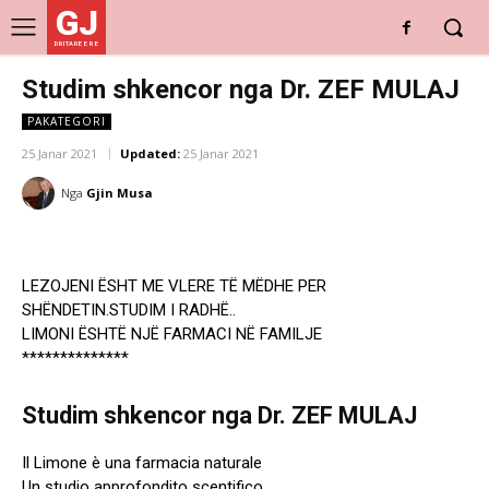
GJ
DRITARE E RE
Studim shkencor nga Dr. ZEF MULAJ
PAKATEGORI
25 Janar 2021
Updated:
25 Janar 2021
Nga
Gjin Musa
LEZOJENI ËSHT ME VLERE TË MËDHE PER
SHËNDETIN.STUDIM I RADHË..
LIMONI ËSHTË NJË FARMACI NË FAMILJE
**************
Studim shkencor nga Dr. ZEF MULAJ
Il Limone è una farmacia naturale
Un studio approfondito scentifico ..