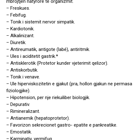
mbrojtjen natyrore te organizmit.
– Freskues.
– Febifug.
– Tonik i sistemit nervor simpatik.
– Kardiotonik.
– Alkalinizant.
– Diuretik.
– Antireumatik, antigote (labé), antiritmik.
– Ules i aciditetit gastrik.*
– Antisklerotik (Protetor kunder vjeterimit qelizor).
– Antiskorbutik.
– Tonik i venave.
– Ule hiperviskozitetin e gjakut (pra, hollon gjakun ne permasa
fiziologjike).
– Hipotension, per nje riekuiliber biologjik.
– Depurativ.
– Rimineralizant.
– Antianemik (hepatoprotetor).
– Favorizon sekrecionet gastro- epatite e pankreatike.
– Emostatik.
– Karminativ, vermifug.