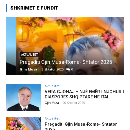
SHKRIMET E FUNDIT
AKTUALITET
Pregaditi Gjin Musa-Rome- Shtator 2025
Gjin Musa
-
8 Shtator 2025
0
G
Aktualitet
VERA GJONAJ – NJË EMËR I NJOHUR I
DIASPORËS SHQIPTARE NË ITALI
Gjin Musa
-
20 Shtator 2025
Aktualitet
Pregaditi Gjin Musa-Rome- Shtator
2025