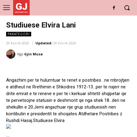
GJ
DRITARE E RE
Studiuese Elvira Lani
PAKATEGORI
20 Korrik 2020
Updated:
20 Korrik 2020
Nga
Gjin Musa
Angazhim per te hulumtuar te renet e postribes ..ne mbrojtjen
e atdheut ne Rrethimin e Shkodres 1912-13…per te nxjerr ne
drite emrat e te reneve e per te i kerkuar shtetit shqipetar qe
te pervetsojne statusin e deshmorit qe nga shek 18…deri ne
shekullin e 20.Jemi angazhuar nje grup studiuesish nen
kontibutin e presidentit te shoqates Atdhetare Postribes z
Rushdi Hasaj.Studiuese Elvira