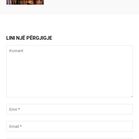
LINI NJË PËRGJIGJE
Koment:
Emr
Ema