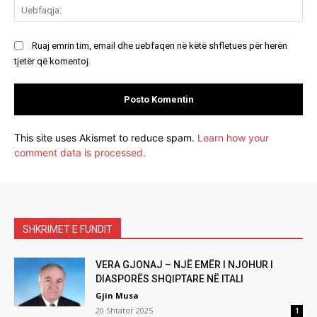
Ue
Ruaj emrin tim, email dhe uebfaqen në këtë shfletues për herën
tjetër që komentoj.
This site uses Akismet to reduce spam.
Learn how your
comment data is processed.
SHKRIMET E FUNDIT
VERA GJONAJ – NJË EMËR I NJOHUR I
DIASPORËS SHQIPTARE NË ITALI
Gjin Musa
20 Shtator 2025
1