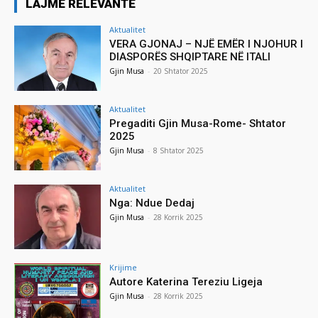
LAJME RELEVANTE
Aktualitet
VERA GJONAJ – NJË EMËR I NJOHUR I
DIASPORËS SHQIPTARE NË ITALI
Gjin Musa
-
20 Shtator 2025
Aktualitet
Pregaditi Gjin Musa-Rome- Shtator
2025
Gjin Musa
-
8 Shtator 2025
Aktualitet
Nga: Ndue Dedaj
Gjin Musa
-
28 Korrik 2025
Krijime
Autore Katerina Tereziu Ligeja
Gjin Musa
-
28 Korrik 2025