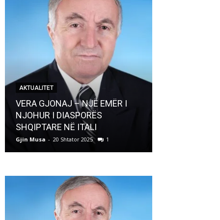
AKTUALITET
AKTUALITET
VERA GJONAJ – NJË EMËR I
NJOHUR I DIASPORËS
Pregaditi Gji
SHQIPTARE NË ITALI
Shtator 2025
Gjin Musa
-
20 Shtator 2025
1
Gjin Musa
-
8 Shtat