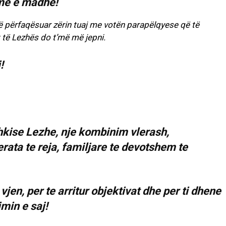
më e madhe!
të përfaqësuar zërin tuaj me votën parapëlqyese që të
t të Lezhës do t’më më jepni.
!
shkise Lezhe, nje kombinim vlerash,
ata te reja, familjare te devotshem te
en, per te arritur objektivat dhe per ti dhene
imin e saj!