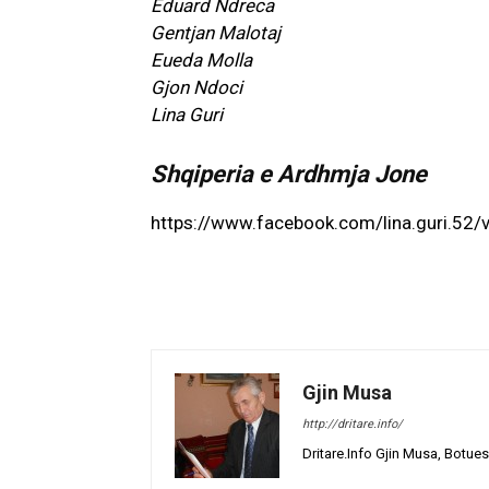
Eduard Ndreca
Gentjan Malotaj
Eueda Molla
Gjon Ndoci
Lina Guri
Shqiperia e Ardhmja Jone
https://www.facebook.com/lina.guri.5
Gjin Musa
http://dritare.info/
Dritare.Info Gjin Musa, Botues