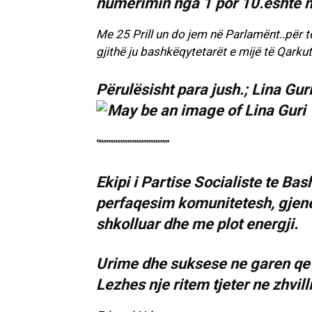
numërimin nga 1 por 10.është 
Me 25 Prill un do jem në Parlamënt..për 
gjithë ju bashkëqytetarët e mijë të Qarku
Përulësisht para jush.; Lina Guri
“””””””””””””””””””””
Ekipi i Partise Socialiste te Ba
perfaqesim komunitetesh, gjener
shkolluar dhe me plot energji.
Urime dhe suksese ne garen qe vj
Lezhes nje ritem tjeter ne zhvill