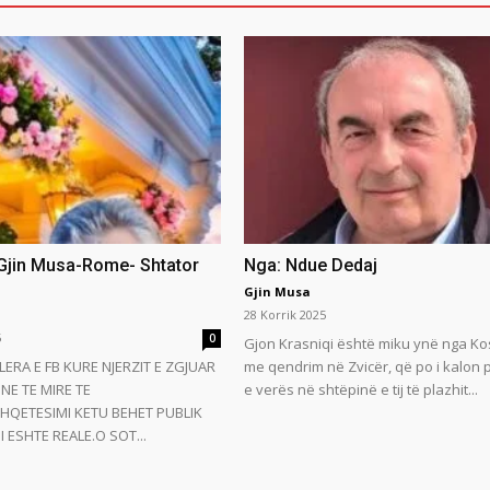
 Gjin Musa-Rome- Shtator
Nga: Ndue Dedaj
Gjin Musa
28 Korrik 2025
5
0
Gjon Krasniqi është miku ynë nga Ko
LERA E FB KURE NJERZIT E ZGJUAR
me qendrim në Zvicër, që po i kalon
NE TE MIRE TE
e verës në shtëpinë e tij të plazhit...
HQETESIMI KETU BEHET PUBLIK
 ESHTE REALE.O SOT...