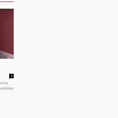
0
sova,
 pushimet