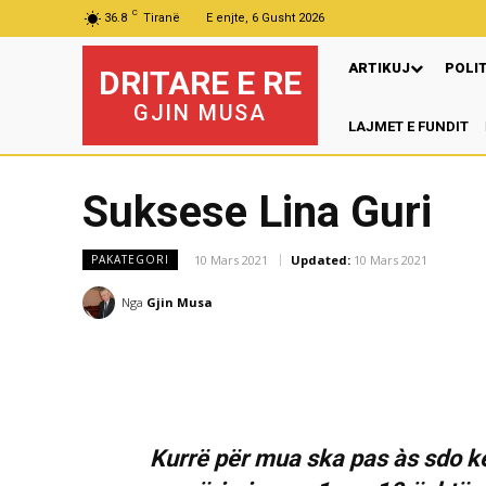
C
36.8
Tiranë
E enjte, 6 Gusht 2026
ARTIKUJ
POLI
DRITARE E RE
GJIN MUSA
LAJMET E FUNDIT
Suksese Lina Guri
10 Mars 2021
Updated:
10 Mars 2021
PAKATEGORI
Nga
Gjin Musa
Kurrë për mua ska pas às sdo ke