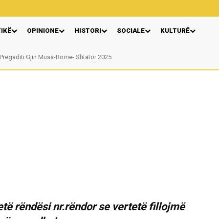
TIKË
OPINIONE
HISTORI
SOCIALE
KULTURË
Pregaditi Gjin Musa-Rome- Shtator 2025
Nga: Ndue Dedaj
të rëndësi nr.rëndor se vertetë fillojmë