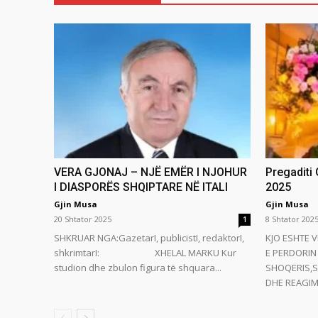
VERA GJONAJ – NJË EMËR I NJOHUR
Pregaditi
I DIASPORËS SHQIPTARE NË ITALI
2025
Gjin Musa
Gjin Musa
20 Shtator 2025
8 Shtator 202
1
SHKRUAR NGA:GazetarI, publicistI, redaktorI,
KJO ESHTE V
shkrimtarI: XHELAL MARKU Kur
E PERDORIN 
studion dhe zbulon figura të shquara...
SHOQERIS,S
DHE REAGIMI