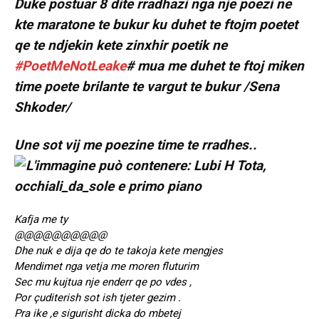
Duke postuar 8 dite rradhazi nga nje poezi ne
kte maratone te bukur ku duhet te ftojm poetet
qe te ndjekin kete zinxhir poetik ne
#PoetMeNotLeake
# mua me duhet te ftoj miken
time poete brilante te vargut te bukur /Sena
Shkoder/
Une sot vij me poezine time te rradhes..
Kafja me ty
@@@@@@@@@@
Dhe nuk e dija qe do te takoja kete mengjes
Mendimet nga vetja me moren fluturim
Sec mu kujtua nje enderr qe po vdes ,
Por çuditerish sot ish tjeter gezim .
Pra ike ,e sigurisht dicka do mbetej