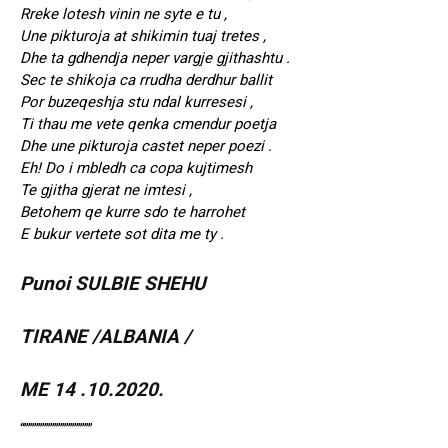
Rreke lotesh vinin ne syte e tu ,
Une pikturoja at shikimin tuaj tretes ,
Dhe ta gdhendja neper vargje gjithashtu .
Sec te shikoja ca rrudha derdhur ballit
Por buzeqeshja stu ndal kurresesi ,
Ti thau me vete qenka cmendur poetja
Dhe une pikturoja castet neper poezi .
Eh! Do i mbledh ca copa kujtimesh
Te gjitha gjerat ne imtesi ,
Betohem qe kurre sdo te harrohet
E bukur vertete sot dita me ty .
Punoi SULBIE SHEHU
TIRANE /ALBANIA /
ME 14 .10.2020.
“”””””””””””””””””