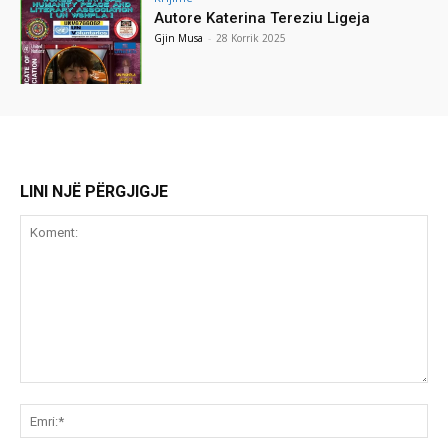
Autore Katerina Tereziu Ligeja
Gjin Musa
-
28 Korrik 2025
LINI NJË PËRGJIGJE
Koment:
Emr