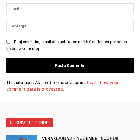
Ema
Ue
Ruaj emrin tim, email dhe uebfaqen në këtë shfletues për herën
tjetër që komentoj.
This site uses Akismet to reduce spam.
Learn how your
comment data is processed.
SHKRIMET E FUNDIT
VERA GJONAJ – NJË EMËR I NJOHUR I