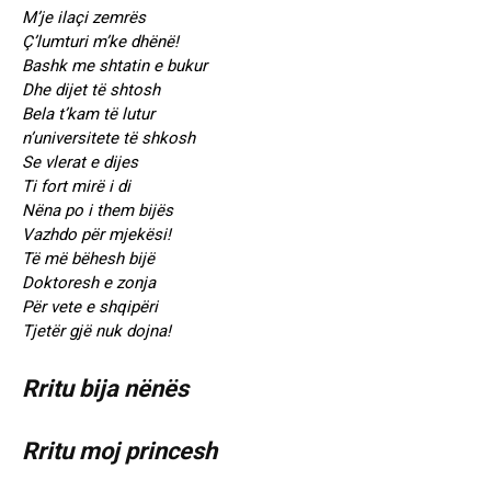
M’je ilaçi zemrës
Ç’lumturi m’ke dhënë!
Bashk me shtatin e bukur
Dhe dijet të shtosh
Bela t’kam të lutur
n’universitete të shkosh
Se vlerat e dijes
Ti fort mirë i di
Nëna po i them bijës
Vazhdo për mjekësi!
Të më bëhesh bijë
Doktoresh e zonja
Për vete e shqipëri
Tjetër gjë nuk dojna!
Rritu bija nënës
Rritu moj princesh