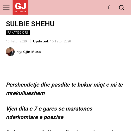
GJ
DRITARE E RE
SULBIE SHEHU
PAKATEGORI
15 Tetor 2020
Updated:
15 Tetor 2020
Nga
Gjin Musa
Pershendetje dhe pasdite te bukur miqt e mi te
mrekullueshem
Vjen dita e 7 e gares se maratones
nderkomtare e poezise