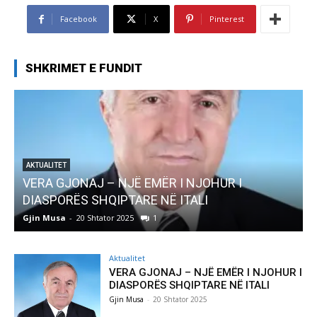
Facebook
X
Pinterest
SHKRIMET E FUNDIT
AKTUALITET
Pregaditi Gjin Musa-Rome- Shtator 2025
Gjin Musa
-
8 Shtator 2025
0
Aktualitet
VERA GJONAJ – NJË EMËR I NJOHUR I
DIASPORËS SHQIPTARE NË ITALI
Gjin Musa
-
20 Shtator 2025