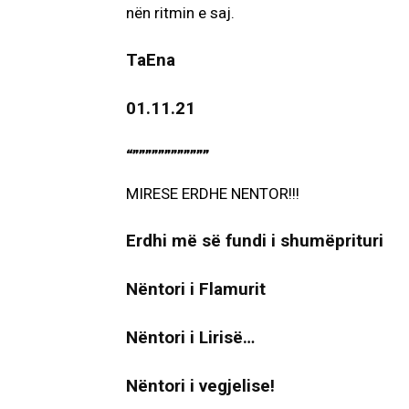
nën ritmin e saj.
TaEna
01.11.21
“””””””””””””
MIRESE ERDHE NENTOR!!!
Erdhi më së fundi i shumëprituri
Nëntori i Flamurit
Nëntori i Lirisë…
Nëntori i vegjelise!