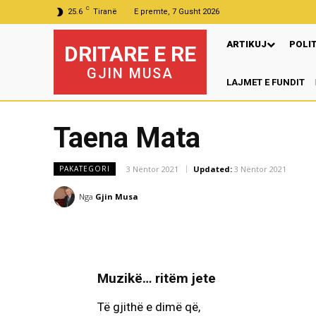
C
25.6
Tiranë
E premte, 7 Gusht 2026
ARTIKUJ
POLI
DRITARE E RE
GJIN MUSA
LAJMET E FUNDIT
Taena Mata
3 Nëntor 2021
Updated:
3 Nëntor 2021
PAKATEGORI
Nga
Gjin Musa
Muzikë… ritëm jete
Të gjithë e dimë që,