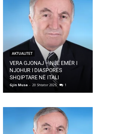
AKTUALITET
AKTUALITET
VERA GJONAJ – NJË EMËR I
NJOHUR I DIASPORËS
Pregaditi Gji
SHQIPTARE NË ITALI
Shtator 2025
Gjin Musa
-
20 Shtator 2025
1
Gjin Musa
-
8 Shtat