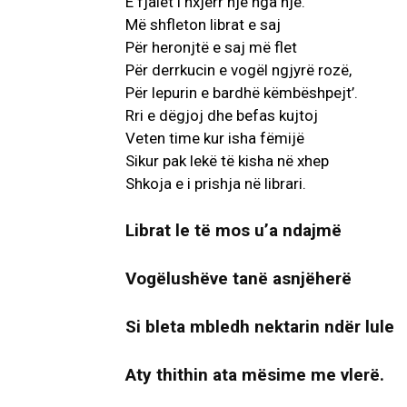
E fjalët i nxjerr një nga një.
Më shfleton librat e saj
Për heronjtë e saj më flet
Për derrkucin e vogël ngjyrë rozë,
Për lepurin e bardhë këmbëshpejt’.
Rri e dëgjoj dhe befas kujtoj
Veten time kur isha fëmijë
Sikur pak lekë të kisha në xhep
Shkoja e i prishja në librari.
Librat le të mos u’a ndajmë
Vogëlushëve tanë asnjëherë
Si bleta mbledh nektarin ndër lule
Aty thithin ata mësime me vlerë.