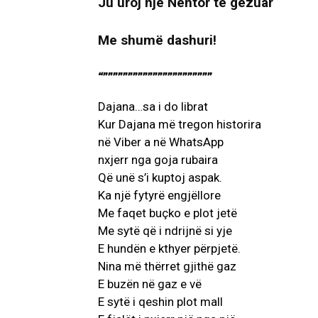
Ju uroj një Nëntor të gëzuar
Me shumë dashuri!
“””””””””””””””””””””””
Dajana…sa i do librat
Kur Dajana më tregon historira
në Viber a në WhatsApp
nxjerr nga goja rubaira
Që unë s’i kuptoj aspak.
Ka një fytyrë engjëllore
Me faqet buçko e plot jetë
Me sytë që i ndrijnë si yje
E hundën e kthyer përpjetë.
Nina më thërret gjithë gaz
E buzën në gaz e vë
E sytë i qeshin plot mall