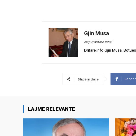
Gjin Musa
http://dritare.info/
Dritare.Info Gjin Musa, Botues
Faceb
Shpërndaje
LAJME RELEVANTE