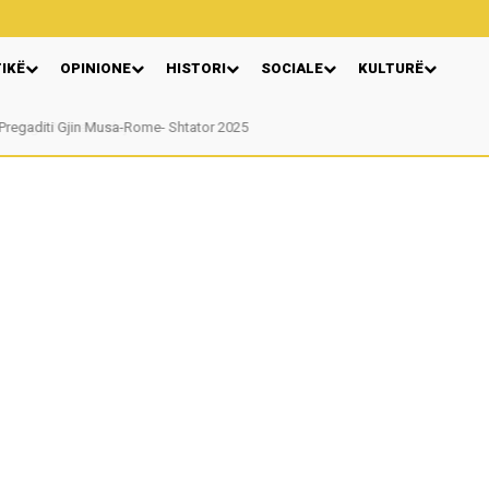
TIKË
OPINIONE
HISTORI
SOCIALE
KULTURË
Nga: Ndue Dedaj