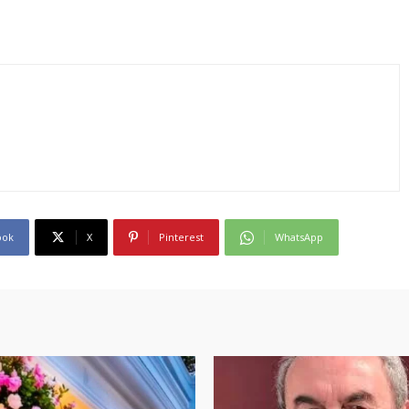
ook
X
Pinterest
WhatsApp