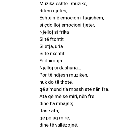
Muzika është…muzikë,
Ritëm i jetës,
Eshtë një emocion i fuqishëm,
si çdo lloj emocioni tjetër,
Njëlloj si frika
Si të ftohtit
Si etja, uria
Si të nxehtit
Si dhimbja
Njëlloj si dashuria…
Por të ndjesh muzikën,
nuk do të thotë,
që s’mund t’a mbash atë nën fre.
Ata që më së miri, nën fre
dinë t’a mbajnë;
Janë ata,
që po aq mirë,
dinë të vallëzojnë,