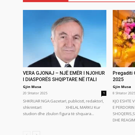
VERA GJONAJ – NJË EMËR I NJOHUR
Pregaditi
I DIASPORËS SHQIPTARE NË ITALI
2025
Gjin Musa
Gjin Musa
20 Shtator 2025
8 Shtator 202
1
SHKRUAR NGA:GazetarI, publicistI, redaktorI,
KJO ESHTE V
shkrimtarI: XHELAL MARKU Kur
E PERDORIN 
studion dhe zbulon figura të shquara...
SHOQERIS,S
DHE REAGIMI