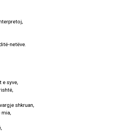
nterpretoj,
ditë-netëve.
AKTUALITET
VERA GJONAJ – NJË EMËR I
NJOHUR I DIASPORËS
SHQIPTARE NË ITALI
t e syve,
Gjin Musa
-
20 Shtator 2025
1
ishtë,
 vargje shkruan,
 mia,
,