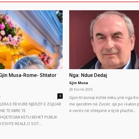
 Gjin Musa-Rome- Shtator
Nga: Ndue Dedaj
Gjin Musa
28 Korrik 2025
5
0
Gjon Krasniqi është miku ynë nga Ko
LERA E FB KURE NJERZIT E ZGJUAR
me qendrim në Zvicër, që po i kalon
NE TE MIRE TE
e verës në shtëpinë e tij të plazhit...
HQETESIMI KETU BEHET PUBLIK
 ESHTE REALE.O SOT...