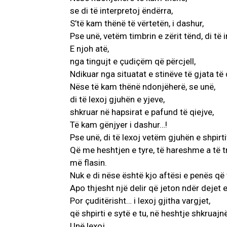
se di të interpretoj ëndërra,
S’të kam thënë të vërtetën, i dashur,
Pse unë, vetëm timbrin e zërit tënd, di të i
E njoh atë,
nga tingujt e çudiçëm që përcjell,
Ndikuar nga situatat e stinëve të gjata të 
Nëse të kam thënë ndonjëherë, se unë,
di të lexoj gjuhën e yjeve,
shkruar në hapsirat e pafund të qiejve,
Të kam gënjyer i dashur…!
Pse unë, di të lexoj vetëm gjuhën e shpirti
Që me heshtjen e tyre, të hareshme a të tr
më flasin.
Nuk e di nëse është kjo aftësi e penës që
Apo thjesht një delir që jeton ndër dejet e
Por çuditërisht… i lexoj gjitha vargjet,
që shpirti e sytë e tu, në heshtje shkruajnë
Unë lexoj