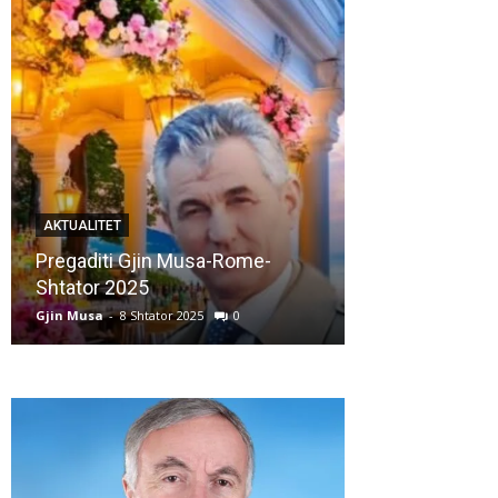
AKTUALITET
AKTUALITET
Pregaditi Gjin Musa-Rome-
Shtator 2025
Nga: Ndue Ded
Gjin Musa
-
8 Shtator 2025
0
Gjin Musa
-
28 Korr