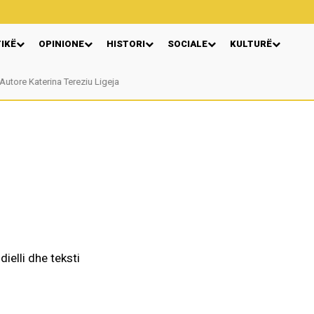
TIKË
OPINIONE
HISTORI
SOCIALE
KULTURË
Autore Katerina Tereziu Ligeja