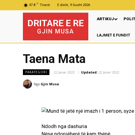
C
37.8
Tiranë
E dielë, 9 Gusht 2026
ARTIKUJ
POLI
DRITARE E RE
GJIN MUSA
LAJMET E FUNDIT
Taena Mata
22 Janar 2022
Updated:
22 Janar 2022
PAKATEGORI
Nga
Gjin Musa
Ndodh nga dashuria
Nëse ndonjëherë të kam thënë,