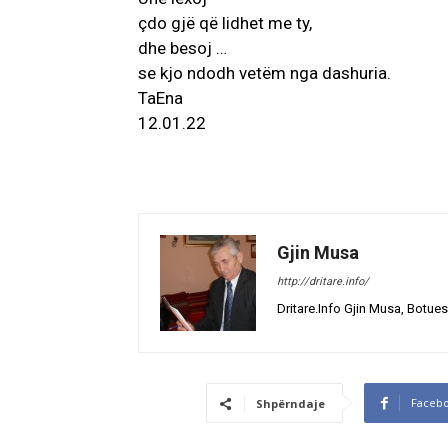
çdo gjë që lidhet me ty,
dhe besoj …
se kjo ndodh vetëm nga dashuria.
TaEna
12.01.22
Gjin Musa
http://dritare.info/
Dritare.Info Gjin Musa, Botues
Faceb
Shpërndaje