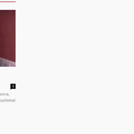
0
sova,
 pushimet