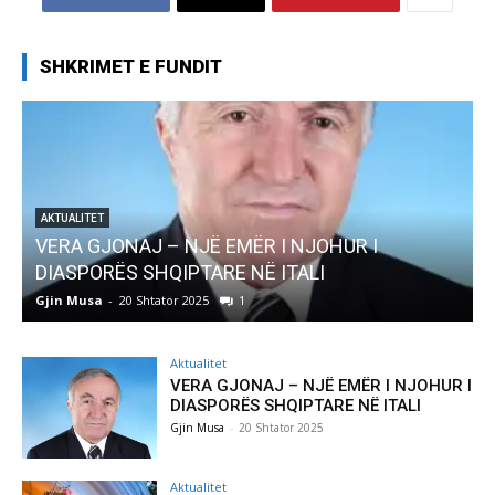
SHKRIMET E FUNDIT
AKTUALITET
Pregaditi Gjin Musa-Rome- Shtator 2025
Gjin Musa
-
8 Shtator 2025
0
Aktualitet
VERA GJONAJ – NJË EMËR I NJOHUR I
DIASPORËS SHQIPTARE NË ITALI
Gjin Musa
-
20 Shtator 2025
Aktualitet