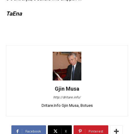
TaEna
Gjin Musa
http://dritare.info/
Dritare.Info Gjin Musa, Botues
Facebook
X
Pinterest