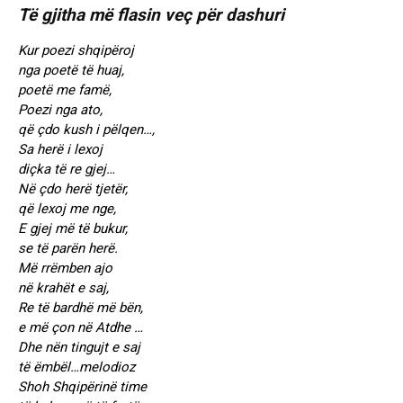
Të gjitha më flasin veç për dashuri
Kur poezi shqipëroj
nga poetë të huaj,
poetë me famë,
Poezi nga ato,
që çdo kush i pëlqen…,
Sa herë i lexoj
diçka të re gjej…
Në çdo herë tjetër,
që lexoj me nge,
E gjej më të bukur,
se të parën herë.
Më rrëmben ajo
në krahët e saj,
Re të bardhë më bën,
e më çon në Atdhe …
Dhe nën tingujt e saj
të ëmbël…melodioz
Shoh Shqipërinë time