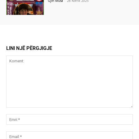
Gjin Musa
-
28 Korrik 2025
LINI NJË PËRGJIGJE
Koment:
Emr
Ema