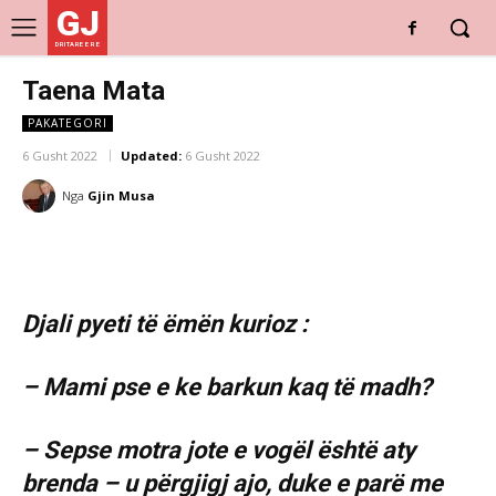
GJ
DRITARE E RE
Taena Mata
PAKATEGORI
6 Gusht 2022
Updated:
6 Gusht 2022
Nga
Gjin Musa
Djali pyeti të ëmën kurioz :
– Mami pse e ke barkun kaq të madh?
– Sepse motra jote e vogël është aty
brenda – u përgjigj ajo, duke e parë me