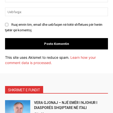
Ue
Ruaj emrin tim, email dhe uebfaqen në këtë shfletues për herën
tjetër që komentoj.
This site uses Akismet to reduce spam.
Learn how your
comment data is processed.
SHKRIMET E FUNDIT
VERA GJONAJ – NJË EMËR I NJOHUR I
DIASPORËS SHQIPTARE NË ITALI