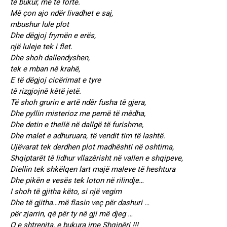
të bukur, më të fortë.
Më çon ajo ndër livadhet e saj,
mbushur lule plot
Dhe dëgjoj frymën e erës,
një luleje tek i flet.
Dhe shoh dallendyshen,
tek e mban në krahë,
E të dëgjoj cicërimat e tyre
të rizgjojnë këtë jetë.
Të shoh grurin e artë ndër fusha të gjera,
Dhe pyllin misterioz me pemë të mëdha,
Dhe detin e thellë në dallgë të furishme,
Dhe malet e adhuruara, të vendit tim të lashtë.
Ujëvarat tek derdhen plot madhështi në oshtima,
Shqiptarët të lidhur vllazërisht në vallen e shqipeve,
Diellin tek shkëlqen lart majë maleve të heshtura
Dhe pikën e vesës tek loton në rilindje…
I shoh të gjitha këto, si një vegim
Dhe të gjitha…më flasin veç për dashuri …
për zjarrin, që për ty në gji më djeg …
O e shtrenjta, e bukura ime Shqipëri !!!