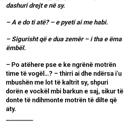
dashuri drejt e në sy.
– A e do ti atë? – e pyeti ai me habi.
– Sigurisht që e dua zemër – i tha e ëma
ëmbël.
– Po atëhere pse e ke ngrënë motrën
time të vogël…? – thirri ai dhe ndërsa i’u
mbushën me lot të kaltrit sy, shpuri
dorën e vockël mbi barkun e saj, sikur të
donte të ndihmonte motrën të dilte që
aty.
“””””””””””””””””””””””