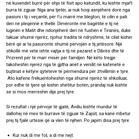
në kuvendet burrë për shpi të fisit apo katundit, ku kishte mjaft
burra të zgjuar. Nga ana tjetër, ai nuk hoqi asnjëherë dorë nga
pasioni i tij i veçantë, për t’u marrë me blegtori, të cilin e pati
deri në pleqërinë e thellë. Dimëronte me bagëtitë e tij në
luginën e Matit dhe ndonjëherë deri në fushën e Tiranës, duke
takuar shumë njerëz, njohur tradita të ndryshme, të cilat kishin
bërë që ai ta pasuronte shumë përvojën e tij jetësore. Një
shkollë më vete ishte vajtja e tij në pazaret e Dibrës dhe të
Prizrenit për të marr misër për familjen. Në këto tregje
takoheshin njerëz nga të gjitha anët e vendit në kafenetë e
bujtinat e këtyre qyteteve të përmendura për zhvillimin e tyre.
Ato kafene frekuentoheshin nga shumë njerëz të shkolluar,
por edhe të tjerë që kishin shëtitur botën, prandaj nuk kishte
se si mos merreshin dije prej tyre.
Si rezultat i një përvoje të gjatë, Avdiu kishte mundur të
dallohej në mes të burrave të zgjuar të Zajsit, sa kanë mbetur
prej tij fjalë urtësie që ia vlen të njihen. Po japim disa prej tyre:
Kur nuk di me fol, a di me nejt.