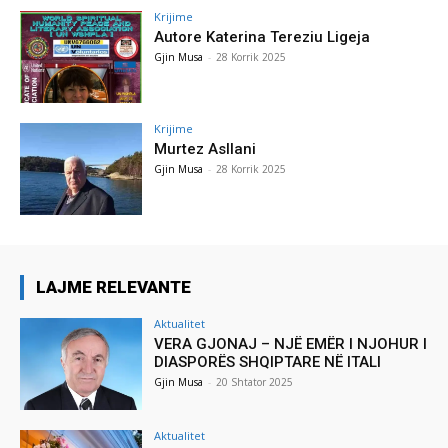
Krijime
Autore Katerina Tereziu Ligeja
Gjin Musa
-
28 Korrik 2025
Krijime
Murtez Asllani
Gjin Musa
-
28 Korrik 2025
LAJME RELEVANTE
Aktualitet
VERA GJONAJ – NJË EMËR I NJOHUR I
DIASPORËS SHQIPTARE NË ITALI
Gjin Musa
-
20 Shtator 2025
Aktualitet