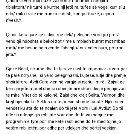
Ç’asht ia vorr mbi buzë Valmorit/monument n’kujtim
t’blektorit/ në turrë e kurthe nji jetë ra, tufës së vogël kurr s’iu
nda/ mik i rrallë me rrunza e desh, kanga n’buzë, cigarja
n’vesh//.
Ç’janë këta gurë që s’dinë me dek/ pelegrinë vorri po pret/
vend që ndoshta e bekoi zoti/ me u mbledh burrat mot mbas
moti/ me besue se n’vende t’shenjta/ nuk vdes burri, po rron
jeta//.
Gjokë Becit, sikurse dhe të tjerëve u ishte imponuar ai vorr për
ta parë ndryshe, si vend pelegrinazhi, kujtese, lutje dhe prehje
shpirtërore. Avdi Cara vjen në vargje si njeriu i mirë i Zajsit që
bëri një jetë model dhe si i shenjtë ai është i denjë për një vorr
të mirë. Vitet do të kalojnë, Zajsi dhe krejt Selita, Valmori dhe
krejt bjeshkët e Selitës do të presin shumë turistë. Njëri ndër
vendet ku ata do të ndalen do të jetë Vorri i Lal Avdiut. Do të
ndezin ndonjë qiri mbi atë vorr dhe do të vazhdojnë me
programin e tyre por, me këtë rast, edhe do të meditojnë jo
vetëm mbi jetën, por edhe për vdekjen dhe përtej vdekjen…