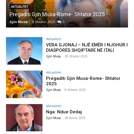
AKTUALITET
Pregaditi Gjin Musa-Rome- Shtator 2025
Gjin Musa
-
8 Shtator 2025
0
G
Aktualitet
VERA GJONAJ – NJË EMËR I NJOHUR I
DIASPORËS SHQIPTARE NË ITALI
Gjin Musa
-
20 Shtator 2025
Aktualitet
Pregaditi Gjin Musa-Rome- Shtator
2025
Gjin Musa
-
8 Shtator 2025
Aktualitet
Nga: Ndue Dedaj
Gjin Musa
-
28 Korrik 2025