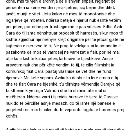
kohë, mbi të vjen e ardhmja që e shlyen shpejt. Ngjarjet që
përsëriten ia zënë vendin njëra-tjetrës, siç bëjnë dhe ditët,
javët, muajt e vitet. Jeta kalon në mes të monotonisë dhe
ngjarjeve që mbeten, ndërsa beteja e njeriut nuk është vetëm
për jetën, por edhe për trashëgiminë e pas vdekjes. Edhe Avdi
Cara do t’i ishte nënshtruar procesit të harresës, sikur mos të
kishte zgjedhur një mënyrë krejt origjinale për të jetuar gjatë në
kujtesën e njerëzve të tij. Në prag të vdekjes, ai la amanetin e
pazakontë që mos të varrosej në varrezat e fisit, por në mal,
atje ku e kishte kaluar jetën, lartësive të bjeshkëve. Asnjë
arsyetim nuk dha për këtë vendim të tij, të cilin fillimisht ia
komunikoj fisit Cara, pastaj vllaznisë së vet dhe në fund
djemëve. Me këtë veprim, Avdiu ka dashur ta lërë emrin e tij
dhe të fisit Cara në bjeshkë, t’u tërhiqte vëmendje Carajve që
ta kthenin kryet nga Valmori dhe ta shihnin atë mal si
mirëbërës. Ndërsa varri i tij midis burrave të tjerë të Carajve
nuk do të përcillte asnjë mesazh, do të ishte një banesë e
përjetëshme mbi të cilën do të vepronte logjika e harresës prej
kohës.