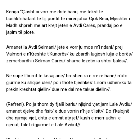
Kënga “Ç’asht ai vorr me dritë bariu, me tekst të
bashkfshatarit të tij, poetit të mirënjohur Gjok Beci, Mjeshtër i
Madh shpreh me art krejt jetën e Avdi Carës, prandaj po e
japim të plotë.
Amanet la Avdi Selmani/ jetë e vorr ju mos m’i ndani/ prej
Valmori e n’Kreshtë t’Kunorës/ ku zbardh lugjesh lulja e borës/
zemërbardhi i Selman Carës/ shumë lezetin ia shtoi fjalës//.
Në supe t’burrit të kësaj ane/ breshën ra e rreze hane/ n’ato
gjurmë ku shqipe ulen/ po i thotë bjeshkës: Lirom udhën/ku ta
prekin kreshtat qiellin/ due me dal me takue diellin//.
(Refreni). Po ja thom dy fjalë bariu/ njiqind vjet jam Lalë Avdiu/
amanet djelve dhe fisit/ e due vorrin n’hije t’lisit//. Do t’kalojnë
dhe njimijë vjet, drita e emnit aty jet/ kush e merr udhn e
njeriut, falet n’gjurmët e Lalë Avdiut//.