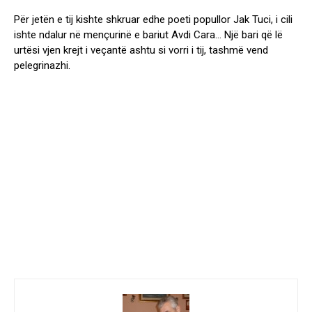
Për jetën e tij kishte shkruar edhe poeti popullor Jak Tuci, i cili
ishte ndalur në mençurinë e bariut Avdi Cara… Një bari që lë
urtësi vjen krejt i veçantë ashtu si vorri i tij, tashmë vend
pelegrinazhi.