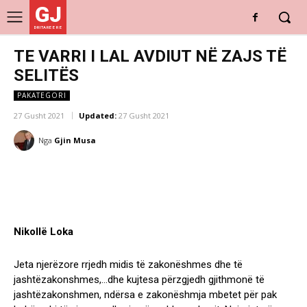
GJ
DRITARE E RE
TE VARRI I LAL AVDIUT NË ZAJS TË
SELITËS
PAKATEGORI
27 Gusht 2021
Updated:
27 Gusht 2021
Nga
Gjin Musa
Nikollë Loka
Jeta njerëzore rrjedh midis të zakonëshmes dhe të
jashtëzakonshmes,…dhe kujtesa përzgjedh gjithmonë të
jashtëzakonshmen, ndërsa e zakonëshmja mbetet për pak