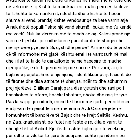
Avdiu kishte kaluar një pjesë të kohës në male, me të tjerë dhe
në vetminë e tij. Kishte komunikuar me malin përmes kodeve
të fshehta të komunikimit, ndoshta dhe e kishte tërhequr
shumë ai vend, prandaj kishte vendosur që ta ketë varrin atje.
A nuk thotë populli “ishte një vend shumë i bukur, me t’u kandë
me vdek”. Nuk ka vlerësim më të madh se aq. Kalimi pranë një
varri në bjeshkë, për udhëtarin e panjohur do të shoqërohej
me një sërë pyetjesh: Si, qysh dhe përse? Ai mezi do të priste
që të informohej më gjatë, kështu emri i të varrosurit në mal
dhe i fisit të tij do të qarkullonte në një hapësirë të madhe
gjeografike, e do të përmendej më shumë. Por varri, si çdo
bujtinë e përjetëshme e një njeriu, i identifikuar përjetësisht, do
të fitonte dhe disa atribute të shenjta, ndër to dhe adhurimin
prej njerëzve. E filluan Carajt para disa vjetësh dhe tani po i
bashkohen të afërm, bashkëfshatarë, shokë dhe miq të tyre.
Pas kësaj që po ndodh, mund të flasim më qartë për ndikimin
e atij varri të njeriut të mirë me emrin Avdi Cara në jetën e
komunitetit të banorëve të Zajsit dhe të krejt Selitës. Kështu,
në Zajs, gradualisht, po futet një festë e re, dita e varrit të
shenjtë të Lal Avdiut. Kjo festë është kujtim për të vdekurin,
por edhe të vdekur të tjerë të asaj ane, është një nderim për