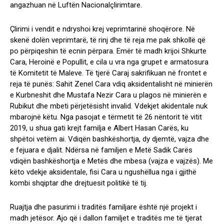
angazhuan në Luftën Nacionalçlirimtare.
Çlirimi i vendit e ndryshoi krej veprimtarinë shoqërore. Në
skenë dolën veprimtarë, të rinj dhe të reja me pak shkollë që
po përpiqeshin të ecnin përpara. Emër të madh krijoi Shkurte
Cara, Heroinë e Popullit, e cila u vra nga grupet e armatosura
të Komitetit të Maleve. Të tjerë Caraj sakrifikuan në frontet e
reja të punës: Sahit Zenel Cara vdiq aksidentalisht në minierën
e Kurbneshit dhe Mustafa Nezir Cara u plagos në minierën e
Rubikut dhe mbeti përjetësisht invalid. Vdekjet akidentale nuk
mbarojnë këtu. Nga pasojat e tërmetit të 26 nëntorit të vitit
2019, u shua gati krejt familja e Albert Hasan Carës, ku
shpëtoi vetëm ai. Vdiqën bashkëshortja, dy djemtë, vajza dhe
e fejuara e djalit. Ndërsa në familjen e Metë Sadik Carës
vdiqën bashkëshortja e Metës dhe mbesa (vajza e vajzës). Me
këto vdekje aksidentale, fisi Cara u ngushëllua nga i gjithë
kombi shqiptar dhe drejtuesit politikë të tij.
Ruajtja dhe pasurimi i traditës familjare është një projekt i
madh jetësor. Ajo që i dallon familjet e traditës me të tjerat