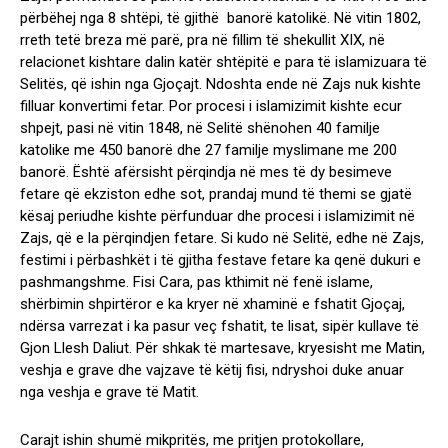
përbëhej nga 8 shtëpi, të gjithë banorë katolikë. Në vitin 1802,
rreth tetë breza më parë, pra në fillim të shekullit XIX, në
relacionet kishtare dalin katër shtëpitë e para të islamizuara të
Selitës, që ishin nga Gjoçajt. Ndoshta ende në Zajs nuk kishte
filluar konvertimi fetar. Por procesi i islamizimit kishte ecur
shpejt, pasi në vitin 1848, në Selitë shënohen 40 familje
katolike me 450 banorë dhe 27 familje myslimane me 200
banorë. Është afërsisht përqindja në mes të dy besimeve
fetare që ekziston edhe sot, prandaj mund të themi se gjatë
kësaj periudhe kishte përfunduar dhe procesi i islamizimit në
Zajs, që e la përqindjen fetare. Si kudo në Selitë, edhe në Zajs,
festimi i përbashkët i të gjitha festave fetare ka qenë dukuri e
pashmangshme. Fisi Cara, pas kthimit në fenë islame,
shërbimin shpirtëror e ka kryer në xhaminë e fshatit Gjoçaj,
ndërsa varrezat i ka pasur veç fshatit, te lisat, sipër kullave të
Gjon Llesh Daliut. Për shkak të martesave, kryesisht me Matin,
veshja e grave dhe vajzave të këtij fisi, ndryshoi duke anuar
nga veshja e grave të Matit.
Carajt ishin shumë mikpritës, me pritjen protokollare,