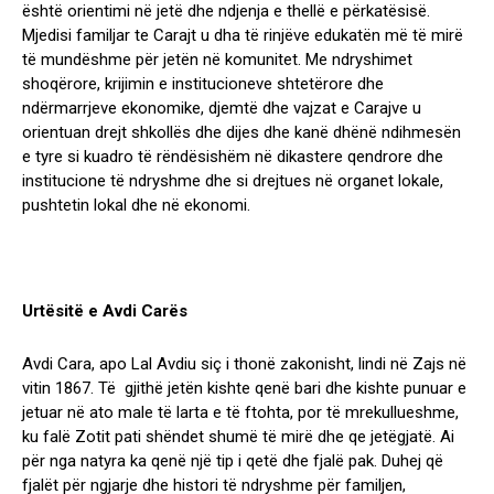
është orientimi në jetë dhe ndjenja e thellë e përkatësisë.
Mjedisi familjar te Carajt u dha të rinjëve edukatën më të mirë
të mundëshme për jetën në komunitet. Me ndryshimet
shoqërore, krijimin e institucioneve shtetërore dhe
ndërmarrjeve ekonomike, djemtë dhe vajzat e Carajve u
orientuan drejt shkollës dhe dijes dhe kanë dhënë ndihmesën
e tyre si kuadro të rëndësishëm në dikastere qendrore dhe
institucione të ndryshme dhe si drejtues në organet lokale,
pushtetin lokal dhe në ekonomi.
Urtësitë e Avdi Carës
Avdi Cara, apo Lal Avdiu siç i thonë zakonisht, lindi në Zajs në
vitin 1867. Të gjithë jetën kishte qenë bari dhe kishte punuar e
jetuar në ato male të larta e të ftohta, por të mrekullueshme,
ku falë Zotit pati shëndet shumë të mirë dhe qe jetëgjatë. Ai
për nga natyra ka qenë një tip i qetë dhe fjalë pak. Duhej që
fjalët për ngjarje dhe histori të ndryshme për familjen,