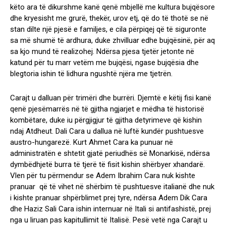
këto ara të dikurshme kanë qenë mbjellë me kultura bujqësore
dhe kryesisht me grurë, thekër, urov etj, që do të thotë se në
stan dilte një pjesë e familjes, e cila përpiqej që të siguronte
sa më shumë të ardhura, duke zhvilluar edhe bujqësinë, për aq
sa kjo mund të realizohej. Ndërsa pjesa tjetër jetonte në
katund për tu marr vetëm me bujqësi, ngase bujqësia dhe
blegtoria ishin të lidhura ngushtë njëra me tjetrën.
Carajt u dalluan për trimëri dhe burrëri. Djemtë e këtij fisi kanë
qenë pjesëmarrës në të gjitha ngjarjet e mëdha të historisë
kombëtare, duke iu përgjigjur të gjitha detyrimeve që kishin
ndaj Atdheut. Dali Cara u dallua në luftë kundër pushtuesve
austro-hungarezë. Kurt Ahmet Cara ka punuar në
administratën e shtetit gjatë periudhës së Monarkisë, ndërsa
dymbëdhjetë burra të tjerë të fisit kishin shërbyer xhandarë.
Vlen për tu përmendur se Adem Ibrahim Cara nuk kishte
pranuar që të vihet në shërbim të pushtuesve italianë dhe nuk
i kishte pranuar shpërblimet prej tyre, ndërsa Adem Dik Cara
dhe Haziz Sali Cara ishin internuar në Itali si antifashistë, prej
nga u liruan pas kapitullimit të Italisë. Pesë vetë nga Carajt u