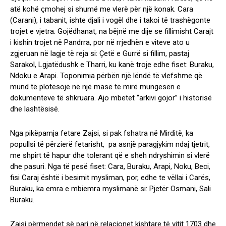
atë kohë çmohej si shumë me vlerë për një konak. Cara
(Carani), i tabanit, ishte djali i vogël dhe i takoi të trashëgonte
trojet e vjetra. Gojëdhanat, na bëjnë me dije se fillimisht Carajt
i kishin trojet në Pandrra, por në rrjedhën e viteve ato u
zgjeruan në lagje të reja si: Çetë e Gurrë si fillim, pastaj
Sarakol, Lgjatëdushk e Tharri, ku kanë troje edhe fiset: Buraku,
Ndoku e Arapi. Toponimia përbën një lëndë të vlefshme që
mund të plotësojë në një masë të mirë mungesën e
dokumenteve të shkruara. Ajo mbetet “arkivi gojor” i historisë
dhe lashtësisë.
Nga pikëpamja fetare Zajsi, si pak fshatra në Mirditë, ka
popullsi të përzierë fetarisht, pa asnjë paragjykim ndaj tjetrit,
me shpirt të hapur dhe tolerant që e sheh ndryshimin si vlerë
dhe pasuri. Nga të pesë fiset: Cara, Buraku, Arapi, Noku, Beci,
fisi Caraj është i besimit mysliman, por, edhe te vëllai i Carës,
Buraku, ka emra e mbiemra myslimanë si: Pjetër Osmani, Sali
Buraku.
Zajsi përmendet së pari në relacionet kishtare të vitit 1703 dhe