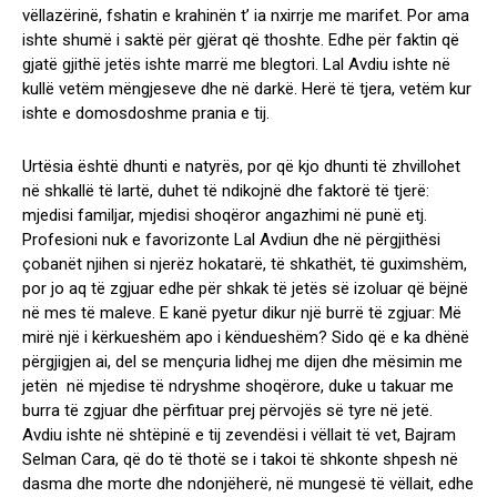
vëllazërinë, fshatin e krahinën t’ ia nxirrje me marifet. Por ama
ishte shumë i saktë për gjërat që thoshte. Edhe për faktin që
gjatë gjithë jetës ishte marrë me blegtori. Lal Avdiu ishte në
kullë vetëm mëngjeseve dhe në darkë. Herë të tjera, vetëm kur
ishte e domosdoshme prania e tij.
Urtësia është dhunti e natyrës, por që kjo dhunti të zhvillohet
në shkallë të lartë, duhet të ndikojnë dhe faktorë të tjerë:
mjedisi familjar, mjedisi shoqëror angazhimi në punë etj.
Profesioni nuk e favorizonte Lal Avdiun dhe në përgjithësi
çobanët njihen si njerëz hokatarë, të shkathët, të guximshëm,
por jo aq të zgjuar edhe për shkak të jetës së izoluar që bëjnë
në mes të maleve. E kanë pyetur dikur një burrë të zgjuar: Më
mirë një i kërkueshëm apo i këndueshëm? Sido që e ka dhënë
përgjigjen ai, del se mençuria lidhej me dijen dhe mësimin me
jetën në mjedise të ndryshme shoqërore, duke u takuar me
burra të zgjuar dhe përfituar prej përvojës së tyre në jetë.
Avdiu ishte në shtëpinë e tij zevendësi i vëllait të vet, Bajram
Selman Cara, që do të thotë se i takoi të shkonte shpesh në
dasma dhe morte dhe ndonjëherë, në mungesë të vëllait, edhe