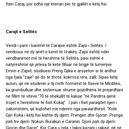
fisin Caraj, por edhe një krenari për të gjallët e këtij fisi.
Carajt e Selitës
Vendi i parë i banimit të Carajve është Zajsi i Selitës. I
vendosur në dy anët e lumit të Urakës, Zajsi është ndër
vendbanimet më të hershme të Selitës, pasi është e
natyrëshme që jetesa të ketë filluar në brigje të lumenjve.
Emrin e Zajsit, studiuesi Preng Gjika e arsyeton si të ardhur
nga fjala “zajë” që do të thotë: kokrriza rëre, zalli. Sipas këtij
autori, që në studimin e tij rreth formimit të fiseve të Mirditës,
ka grumbulluar dhe sistemuar shumë gojëdhëna të prejardhjes
në fillim të viteve ’70 të shekullit të kaluar “në Pandrra qenë
trojet e herëshme të fisit Kokaj”. I pari i fisit paraqitet njeri i
zakonshëm, që kujtohet me nderim nga paraardhësit. “Kolë
Gjin Koka i këtij fisi kishte dy djem: Prengën dhe Gjonin. Prenga
pati tre djem: Nokun, Burakun e Caranin. Gjoni pati dy djem:
Gjoçin dhe Daçin”. Kur Cara u nda, i takoi kazani i rakisë, që në