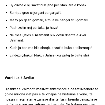
Dy olixhe e nji sakat nuk janë për stan, arë e konak.
Burri pa grue si jorgani pa çarçafë.
Me ty po qesh gomari, a thue ke hangër tru gomari!
Pash zotin rrej përtokë, jo hava!
Në mes Çelës e Allamanit nuk cofin dhentë e Avdi
Selmanit.
Kush ja ban me hile shoqit, e vraftë buka e tallamoqit!
E ndezi çibukun Plaku i Jallisë (kur pritej të binte shi).
Varri i Lalë Avdiut
Bjeshkët e Valmorit, masivët shkëmborë e oazet livadhore të
çojnë miliona vjet pas e të kthejnë në historinë e vonë, të
ndezin imagjinatën e zanave dhe të fusin brenda peisazheve
që frymëzojnë me rrëfime për heronjtë. Në Valmor gjenden