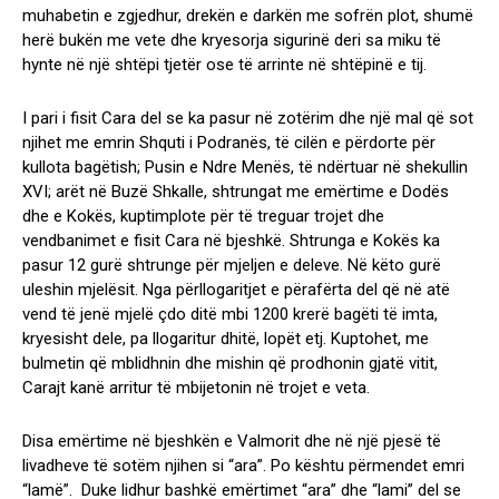
muhabetin e zgjedhur, drekën e darkën me sofrën plot, shumë
herë bukën me vete dhe kryesorja sigurinë deri sa miku të
hynte në një shtëpi tjetër ose të arrinte në shtëpinë e tij.
I pari i fisit Cara del se ka pasur në zotërim dhe një mal që sot
njihet me emrin Shquti i Podranës, të cilën e përdorte për
kullota bagëtish; Pusin e Ndre Menës, të ndërtuar në shekullin
XVI; arët në Buzë Shkalle, shtrungat me emërtime e Dodës
dhe e Kokës, kuptimplote për të treguar trojet dhe
vendbanimet e fisit Cara në bjeshkë. Shtrunga e Kokës ka
pasur 12 gurë shtrunge për mjeljen e deleve. Në këto gurë
uleshin mjelësit. Nga përllogaritjet e përafërta del që në atë
vend të jenë mjelë çdo ditë mbi 1200 krerë bagëti të imta,
kryesisht dele, pa llogaritur dhitë, lopët etj. Kuptohet, me
bulmetin që mblidhnin dhe mishin që prodhonin gjatë vitit,
Carajt kanë arritur të mbijetonin në trojet e veta.
Disa emërtime në bjeshkën e Valmorit dhe në një pjesë të
livadheve të sotëm njihen si “ara”. Po kështu përmendet emri
“lamë”. Duke lidhur bashkë emërtimet “ara” dhe “lami” del se