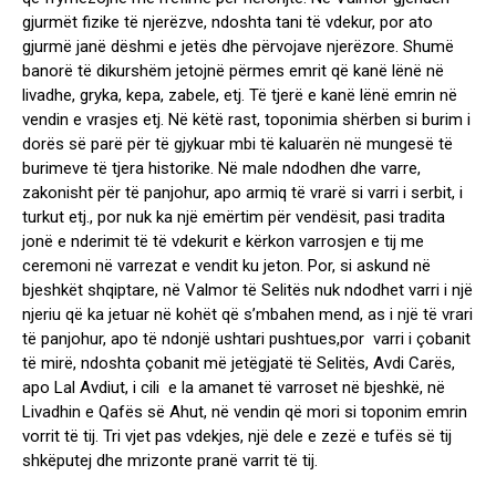
gjurmët fizike të njerëzve, ndoshta tani të vdekur, por ato
gjurmë janë dëshmi e jetës dhe përvojave njerëzore. Shumë
banorë të dikurshëm jetojnë përmes emrit që kanë lënë në
livadhe, gryka, kepa, zabele, etj. Të tjerë e kanë lënë emrin në
vendin e vrasjes etj. Në këtë rast, toponimia shërben si burim i
dorës së parë për të gjykuar mbi të kaluarën në mungesë të
burimeve të tjera historike. Në male ndodhen dhe varre,
zakonisht për të panjohur, apo armiq të vrarë si varri i serbit, i
turkut etj., por nuk ka një emërtim për vendësit, pasi tradita
jonë e nderimit të të vdekurit e kërkon varrosjen e tij me
ceremoni në varrezat e vendit ku jeton. Por, si askund në
bjeshkët shqiptare, në Valmor të Selitës nuk ndodhet varri i një
njeriu që ka jetuar në kohët që s’mbahen mend, as i një të vrari
të panjohur, apo të ndonjë ushtari pushtues,por varri i çobanit
të mirë, ndoshta çobanit më jetëgjatë të Selitës, Avdi Carës,
apo Lal Avdiut, i cili e la amanet të varroset në bjeshkë, në
Livadhin e Qafës së Ahut, në vendin që mori si toponim emrin
vorrit të tij. Tri vjet pas vdekjes, një dele e zezë e tufës së tij
shkëputej dhe mrizonte pranë varrit të tij.