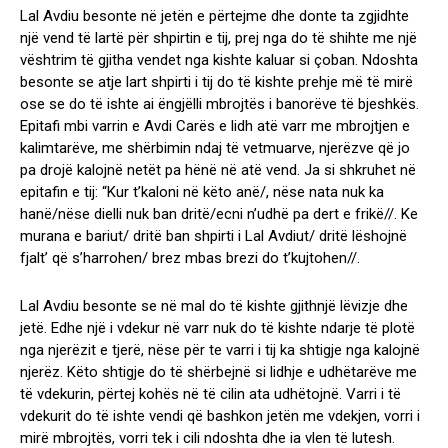
Lal Avdiu besonte në jetën e përtejme dhe donte ta zgjidhte
një vend të lartë për shpirtin e tij, prej nga do të shihte me një
vështrim të gjitha vendet nga kishte kaluar si çoban. Ndoshta
besonte se atje lart shpirti i tij do të kishte prehje më të mirë
ose se do të ishte ai ëngjëlli mbrojtës i banorëve të bjeshkës.
Epitafi mbi varrin e Avdi Carës e lidh atë varr me mbrojtjen e
kalimtarëve, me shërbimin ndaj të vetmuarve, njerëzve që jo
pa drojë kalojnë netët pa hënë në atë vend. Ja si shkruhet në
epitafin e tij: “Kur t’kaloni në këto anë/, nëse nata nuk ka
hanë/nëse dielli nuk ban dritë/ecni n’udhë pa dert e frikë//. Ke
murana e bariut/ dritë ban shpirti i Lal Avdiut/ dritë lëshojnë
fjalt’ që s’harrohen/ brez mbas brezi do t’kujtohen//.
Lal Avdiu besonte se në mal do të kishte gjithnjë lëvizje dhe
jetë. Edhe një i vdekur në varr nuk do të kishte ndarje të plotë
nga njerëzit e tjerë, nëse për te varri i tij ka shtigje nga kalojnë
njerëz. Këto shtigje do të shërbejnë si lidhje e udhëtarëve me
të vdekurin, përtej kohës në të cilin ata udhëtojnë. Varri i të
vdekurit do të ishte vendi që bashkon jetën me vdekjen, vorri i
mirë mbrojtës, vorri tek i cili ndoshta dhe ia vlen të lutesh.