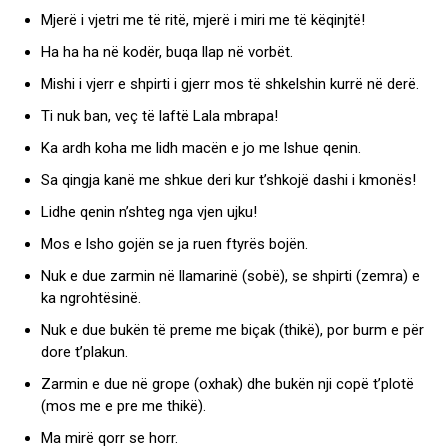
Mjerë i vjetri me të ritë, mjerë i miri me të këqinjtë!
Ha ha ha në kodër, buqa llap në vorbët.
Mishi i vjerr e shpirti i gjerr mos të shkelshin kurrë në derë.
Ti nuk ban, veç të laftë Lala mbrapa!
Ka ardh koha me lidh macën e jo me lshue qenin.
Sa qingja kanë me shkue deri kur t’shkojë dashi i kmonës!
Lidhe qenin n’shteg nga vjen ujku!
Mos e lsho gojën se ja ruen ftyrës bojën.
Nuk e due zarmin në llamarinë (sobë), se shpirti (zemra) e
ka ngrohtësinë.
Nuk e due bukën të preme me biçak (thikë), por burm e për
dore t’plakun.
Zarmin e due në grope (oxhak) dhe bukën nji copë t’plotë
(mos me e pre me thikë).
Ma mirë qorr se horr.