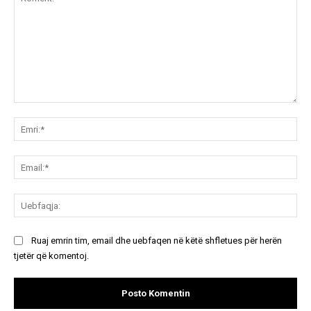
Koment:
Emr
Ema
Ue
Ruaj emrin tim, email dhe uebfaqen në këtë shfletues për herën
tjetër që komentoj.