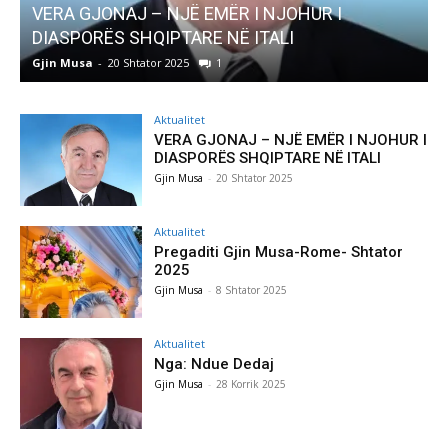
ËR I NJOHUR I
AKTUALITET
NË ITALI
Pregaditi Gjin Musa-Rome- S
Gjin Musa
-
8 Shtator 2025
0
Aktualitet
VERA GJONAJ – NJË EMËR I NJOHUR I
DIASPORËS SHQIPTARE NË ITALI
Gjin Musa
-
20 Shtator 2025
Aktualitet
Pregaditi Gjin Musa-Rome- Shtator
2025
Gjin Musa
-
8 Shtator 2025
Aktualitet
Nga: Ndue Dedaj
Gjin Musa
-
28 Korrik 2025