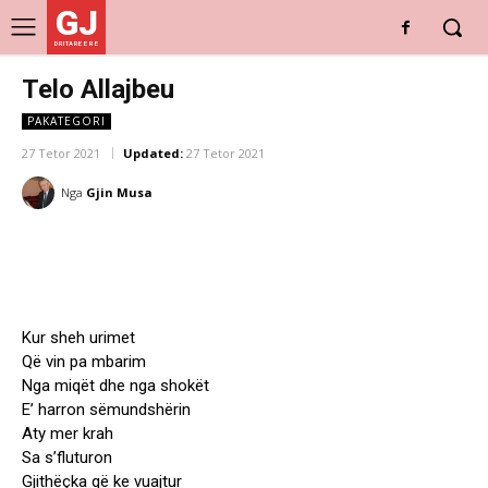
GJ
DRITARE E RE
Telo Allajbeu
PAKATEGORI
27 Tetor 2021
Updated:
27 Tetor 2021
Nga
Gjin Musa
Kur sheh urimet
Që vin pa mbarim
Nga miqët dhe nga shokët
E’ harron sëmundshërin
Aty mer krah
Sa s’fluturon
Gjithëçka që ke vuajtur