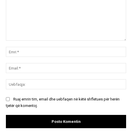
Koment:
Emr
Ema
Ue
Ruaj emrin tim, email dhe uebfaqen në këtë shfletues për herën
tjetër që komentoj.