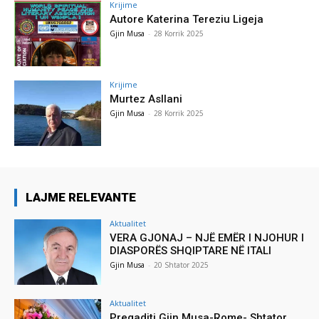
Krijime
Autore Katerina Tereziu Ligeja
Gjin Musa
-
28 Korrik 2025
Krijime
Murtez Asllani
Gjin Musa
-
28 Korrik 2025
LAJME RELEVANTE
Aktualitet
VERA GJONAJ – NJË EMËR I NJOHUR I
DIASPORËS SHQIPTARE NË ITALI
Gjin Musa
-
20 Shtator 2025
Aktualitet
Pregaditi Gjin Musa-Rome- Shtator