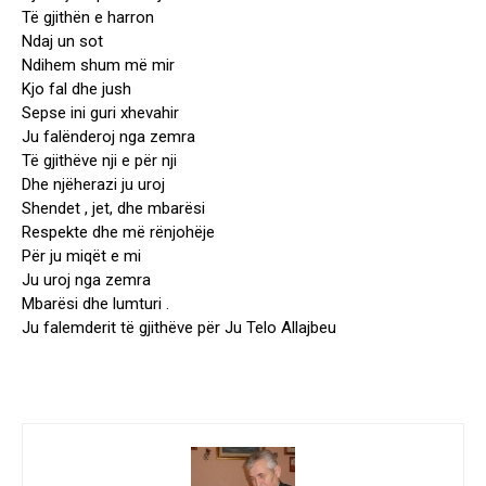
Të gjithën e harron
Ndaj un sot
Ndihem shum më mir
Kjo fal dhe jush
Sepse ini guri xhevahir
Ju falënderoj nga zemra
Të gjithëve nji e për nji
Dhe njëherazi ju uroj
Shendet , jet, dhe mbarësi
Respekte dhe më rënjohëje
Për ju miqët e mi
Ju uroj nga zemra
Mbarësi dhe lumturi .
Ju falemderit të gjithëve për Ju Telo Allajbeu