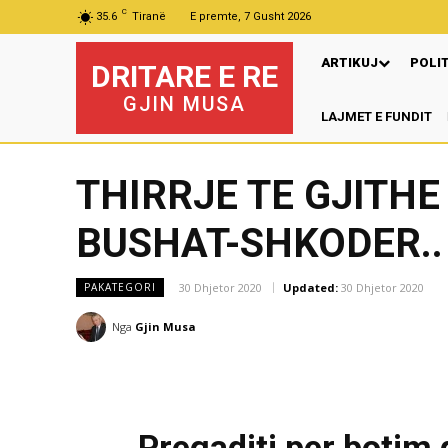
C
35.6
Tiranë
E premte, 7 Gusht 2026
ARTIKUJ
POLI
DRITARE E RE
GJIN MUSA
LAJMET E FUNDIT
THIRRJE TE GJITH
BUSHAT-SHKODER..
30 Dhjetor 2020
Updated:
30 Dhjetor 2020
PAKATEGORI
Nga
Gjin Musa
Pregaditi per botim