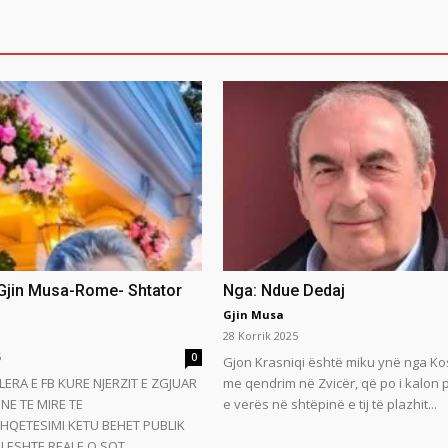
 Gjin Musa-Rome- Shtator
Nga: Ndue Dedaj
Gjin Musa
28 Korrik 2025
5
0
Gjon Krasniqi është miku ynë nga Ko
LERA E FB KURE NJERZIT E ZGJUAR
me qendrim në Zvicër, që po i kalon
NE TE MIRE TE
e verës në shtëpinë e tij të plazhit...
HQETESIMI KETU BEHET PUBLIK
 ESHTE REALE.O SOT...