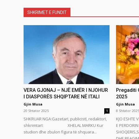
SHKRIMET E FUNDIT
VERA GJONAJ – NJË EMËR I NJOHUR
Pregaditi
I DIASPORËS SHQIPTARE NË ITALI
2025
Gjin Musa
Gjin Musa
20 Shtator 2025
8 Shtator 202
1
SHKRUAR NGA:GazetarI, publicistI, redaktorI,
KJO ESHTE V
shkrimtarI: XHELAL MARKU Kur
E PERDORIN 
studion dhe zbulon figura të shquara...
SHOQERIS,S
DHE REAGIMI