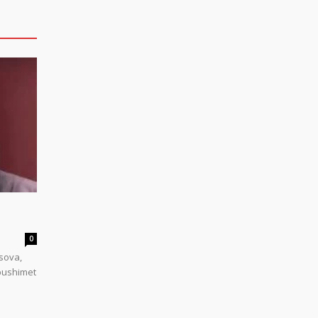
0
sova,
 pushimet