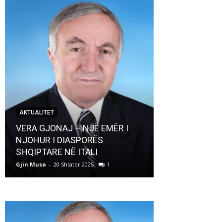
AKTUALITET
AKTUALITET
VERA GJONAJ – NJË EMËR I
NJOHUR I DIASPORËS
Pregaditi Gji
SHQIPTARE NË ITALI
Shtator 2025
Gjin Musa
-
20 Shtator 2025
1
Gjin Musa
-
8 Shtat