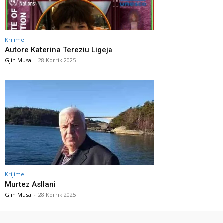
Krijime
Autore Katerina Tereziu Ligeja
Gjin Musa
-
28 Korrik 2025
Krijime
Murtez Asllani
Gjin Musa
-
28 Korrik 2025