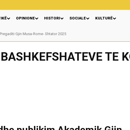
TIKË
OPINIONE
HISTORI
SOCIALE
KULTURË
Pregaditi Gjin Musa-Rome- Shtator 2025
Nga: Ndue Dedaj
E BASHKEFSHATEVE TE
 dhe publikim,Akademik Gjin