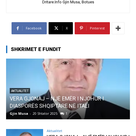
Dritare.Info Gjin Musa, Botues
Facebook
X
Pinterest
SHKRIMET E FUNDIT
AKTUALITET
VERA GJONAJ – NJË EMËR I NJOHUR I
DIASPORËS SHQIPTARE NË ITALI
Gjin Musa
-
20 Shtator 2025
1
G
Aktualitet