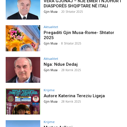
VERA GJONAJ – NJË EMËR I NJOHUR I
DIASPORËS SHQIPTARE NË ITALI
Gjin Musa
-
20 Shtator 2025
Aktualitet
Pregaditi Gjin Musa-Rome- Shtator
2025
Gjin Musa
-
8 Shtator 2025
Aktualitet
Nga: Ndue Dedaj
Gjin Musa
-
28 Korrik 2025
Krijime
Autore Katerina Tereziu Ligeja
Gjin Musa
-
28 Korrik 2025
Krijime