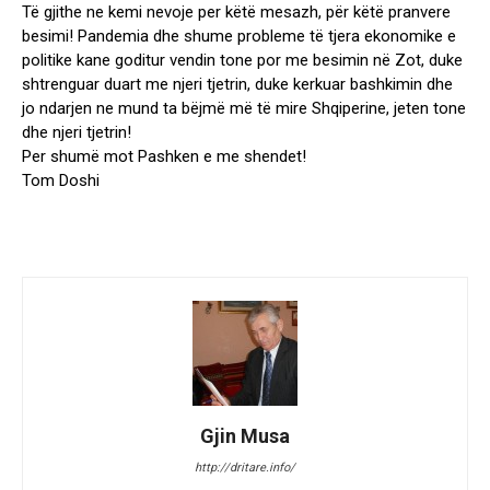
Të gjithe ne kemi nevoje per këtë mesazh, për këtë pranvere
besimi! Pandemia dhe shume probleme të tjera ekonomike e
politike kane goditur vendin tone por me besimin në Zot, duke
shtrenguar duart me njeri tjetrin, duke kerkuar bashkimin dhe
jo ndarjen ne mund ta bëjmë më të mire Shqiperine, jeten tone
dhe njeri tjetrin!
Per shumë mot Pashken e me shendet!
Tom Doshi
Gjin Musa
http://dritare.info/