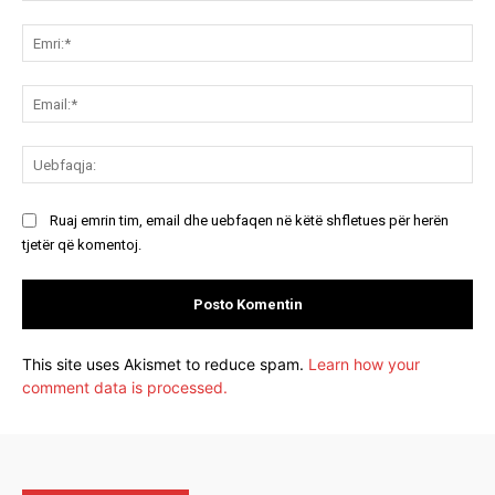
Koment:
Emr
Ema
Ue
Ruaj emrin tim, email dhe uebfaqen në këtë shfletues për herën
tjetër që komentoj.
This site uses Akismet to reduce spam.
Learn how your
comment data is processed.