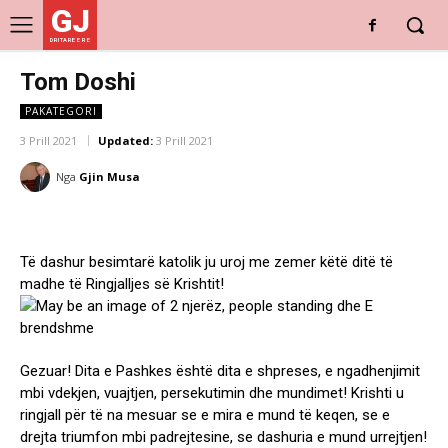
GJ
DRITARE E RE
Tom Doshi
PAKATEGORI
3 Prill 2021
Updated:
3 Prill 2021
Nga
Gjin Musa
Të dashur besimtarë katolik ju uroj me zemer këtë ditë të
madhe të Ringjalljes së Krishtit!
Gezuar! Dita e Pashkes është dita e shpreses, e ngadhenjimit
mbi vdekjen, vuajtjen, persekutimin dhe mundimet! Krishti u
ringjall për të na mesuar se e mira e mund të keqen, se e
drejta triumfon mbi padrejtesine, se dashuria e mund urrejtjen!