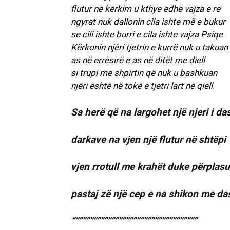
flutur në kërkim u kthye edhe vajza e re
ngyrat nuk dallonin cila ishte më e bukur
se cili ishte burri e cila ishte vajza Psiqe
Kërkonin njëri tjetrin e kurrë nuk u takuan
as në errësirë e as në ditët me diell
si trupi me shpirtin që nuk u bashkuan
njëri është në tokë e tjetri lart në qiell
Sa herë që na largohet një njeri i da
darkave na vjen një flutur në shtëpi
vjen rrotull me krahët duke përplasu
pastaj zë një cep e na shikon me da
“””””””””””””””””””””””””””””””””””