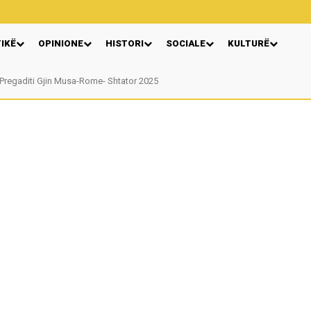
TIKË
OPINIONE
HISTORI
SOCIALE
KULTURË
regaditi Gjin Musa-Rome- Shtator 2025
Nga: Ndue Dedaj