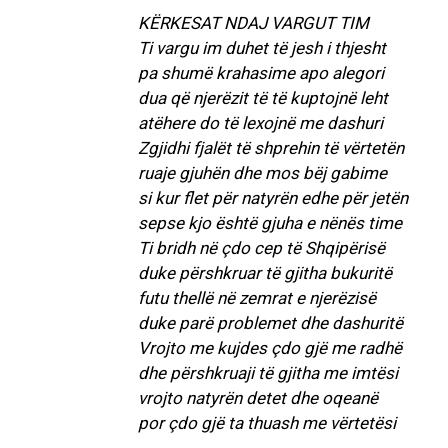
KËRKESAT NDAJ VARGUT TIM
Ti vargu im duhet të jesh i thjesht
pa shumë krahasime apo alegori
dua që njerëzit të të kuptojnë leht
atëhere do të lexojnë me dashuri
Zgjidhi fjalët të shprehin të vërtetën
ruaje gjuhën dhe mos bëj gabime
si kur flet për natyrën edhe për jetën
sepse kjo është gjuha e nënës time
Ti bridh në çdo cep të Shqipërisë
duke përshkruar të gjitha bukuritë
futu thellë në zemrat e njerëzisë
duke parë problemet dhe dashuritë
Vrojto me kujdes çdo gjë me radhë
dhe përshkruaji të gjitha me imtësi
vrojto natyrën detet dhe oqeanë
por çdo gjë ta thuash me vërtetësi