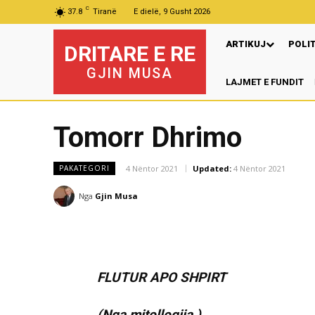
C
37.8
Tiranë
E dielë, 9 Gusht 2026
ARTIKUJ
POLI
DRITARE E RE
GJIN MUSA
LAJMET E FUNDIT
P
Tomorr Dhrimo
4 Nëntor 2021
Updated:
4 Nëntor 2021
PAKATEGORI
Nga
Gjin Musa
FLUTUR APO SHPIRT
(Nga mitollogjia )