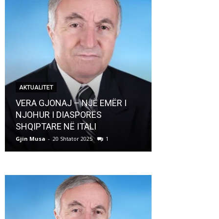
AKTUALITET
AKTUALITET
VERA GJONAJ – NJË EMËR I
NJOHUR I DIASPORËS
Pregaditi Gji
SHQIPTARE NË ITALI
Shtator 2025
Gjin Musa
-
20 Shtator 2025
1
Gjin Musa
-
8 Shtat