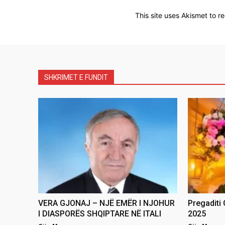
This site uses Akismet to 
SHKRIMET E FUNDIT
VERA GJONAJ – NJË EMËR I NJOHUR
Pregaditi
I DIASPORËS SHQIPTARE NË ITALI
2025