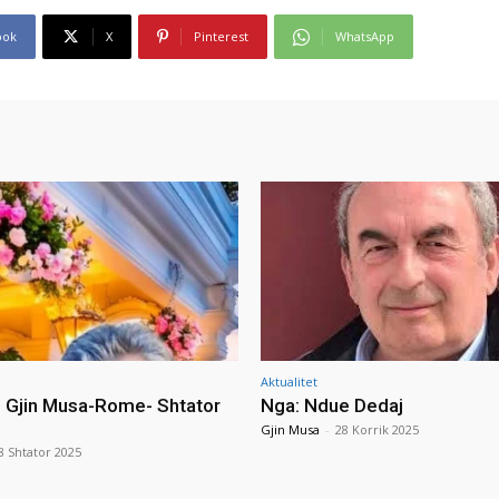
ook
X
Pinterest
WhatsApp
Aktualitet
i Gjin Musa-Rome- Shtator
Nga: Ndue Dedaj
Gjin Musa
-
28 Korrik 2025
8 Shtator 2025