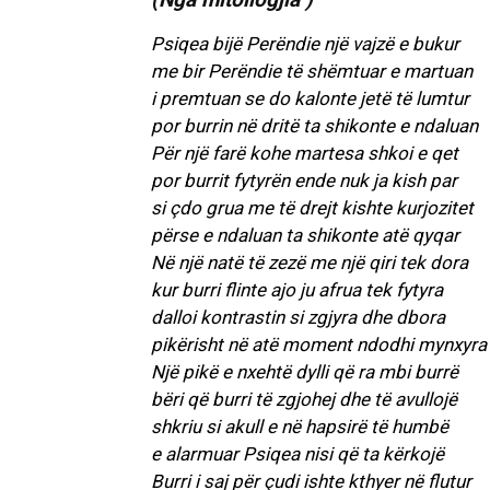
Psiqea bijë Perëndie një vajzë e bukur
me bir Perëndie të shëmtuar e martuan
i premtuan se do kalonte jetë të lumtur
por burrin në dritë ta shikonte e ndaluan
Për një farë kohe martesa shkoi e qet
por burrit fytyrën ende nuk ja kish par
si çdo grua me të drejt kishte kurjozitet
përse e ndaluan ta shikonte atë qyqar
Në një natë të zezë me një qiri tek dora
kur burri flinte ajo ju afrua tek fytyra
dalloi kontrastin si zgjyra dhe dbora
pikërisht në atë moment ndodhi mynxyra
Një pikë e nxehtë dylli që ra mbi burrë
bëri që burri të zgjohej dhe të avullojë
shkriu si akull e në hapsirë të humbë
e alarmuar Psiqea nisi që ta kërkojë
Burri i saj për çudi ishte kthyer në flutur