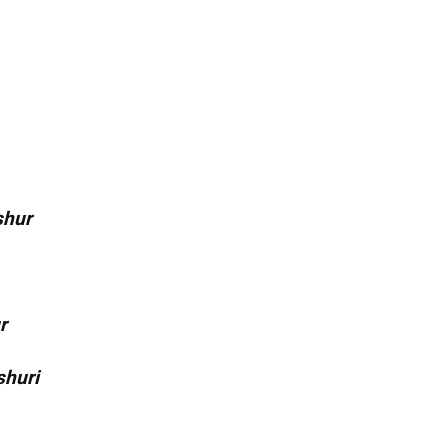
shur
r
shuri