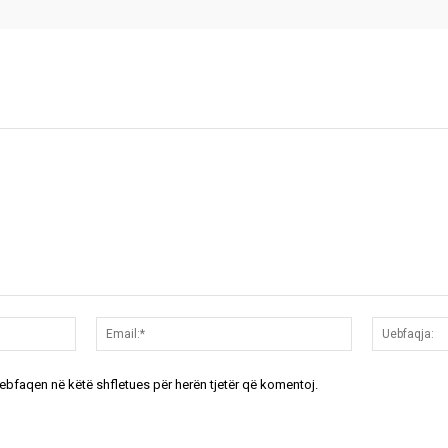
Emri:*
Email:*
uebfaqen në këtë shfletues për herën tjetër që komentoj.