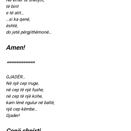
Në emër të shenjtit,
të birit
e të atit…
…si ka qenë,
është,
do jetë përgjithëmonë…
Amen!
“”””””””””””
GJADЁR…
Në një cep rruge,
në cep të një fushe,
në cep të një kohe,
kam lënë ngulur në baltë,
një cep këmbe…
Gjader!
Copë shpirti.