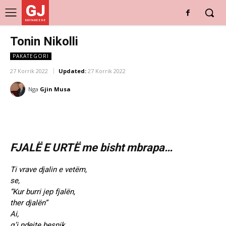
GJ
DRITARE E RE
Tonin Nikolli
PAKATEGORI
27 Korrik 2022
Updated:
27 Korrik 2022
Nga
Gjin Musa
FJALË E URTË me bisht mbrapa…
Ti vrave djalin e vetëm,
se,
“Kur burri jep fjalën,
ther djalën”
Ai,
q’i ndejte besnik,