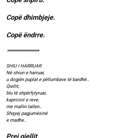
Copë dhimbjeje.
Copë ëndrre.
“””””””””””””
SHIU I HARRUAR
Në shiun e harruar,
u dogjën puplat e pëllumbave të bardhë…
Qiellit,
blu të shpërfytyruar,
kapriciot e reve,
me mallin tallen…
Shqyej pagjumësinë
e madhe..
Prej qiellit,