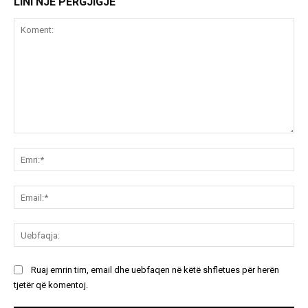
LINI NJË PËRGJIGJE
Koment:
Emr
Ema
Ue
Ruaj emrin tim, email dhe uebfaqen në këtë shfletues për herën
tjetër që komentoj.