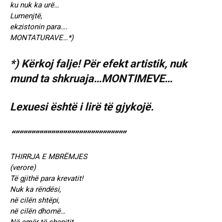
ku nuk ka urë…
Lumenjtë,
ekzistonin para….
MONTATURAVE…*)
*) Kërkoj falje! Për efekt artistik, nuk
mund ta shkruaja…MONTIMEVE…
Lexuesi është i lirë të gjykojë.
“””””””””””””””””””””””””””””
THIRRJA E MBRËMJES
(verore)
Të gjithë para krevatit!
Nuk ka rëndësi,
në cilën shtëpi,
në cilën dhomë…