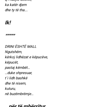
ka katër djem
dhe ty të tha….
Ik!
“””””
DRINI ЁSHTЁ MALL
Ngutshëm,
kërkoj lidhëzat e këpucëve,
këpucët,
pastaj këmbët…
…duke shpresuar,
t`i lidh bashkë
dhe të nisem,
kuturu,
në buzëmbrëmje…
…për të mbërritur