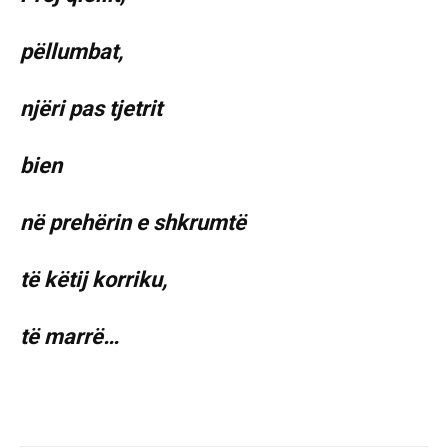
pëllumbat,
njëri pas tjetrit
bien
në prehërin e shkrumtë
të këtij korriku,
të marrë…