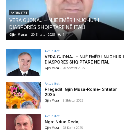
AKTUALITET
Pregaditi Gjin Musa-Rome- Shtator 2025
Gjin Musa
-
8 Shtator 2025
0
Aktualitet
VERA GJONAJ – NJË EMËR I NJOHUR I
DIASPORËS SHQIPTARE NË ITALI
Gjin Musa
-
20 Shtator 2025
Aktualitet
Pregaditi Gjin Musa-Rome- Shtator
2025
Gjin Musa
-
8 Shtator 2025
Aktualitet
Nga: Ndue Dedaj
Gjin Musa
-
28 Korrik 2025