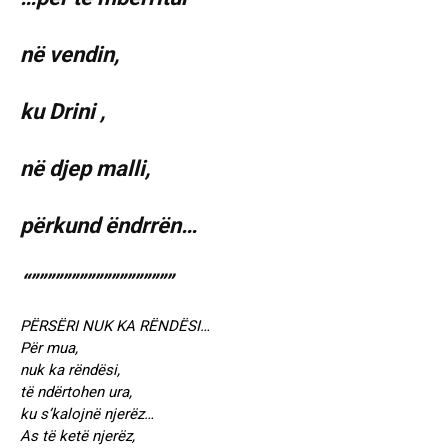
në vendin,
ku Drini ,
në djep malli,
përkund ëndrrën…
“””””””””””””””””””
PËRSËRI NUK KA RËNDËSI…
Për mua,
nuk ka rëndësi,
të ndërtohen ura,
ku s’kalojnë njerëz…
As të ketë njerëz,