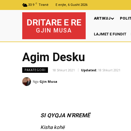
C
33.9
Tiranë
E enjte, 6 Gusht 2026
ARTIKUJ
POLI
DRITARE E RE
GJIN MUSA
LAJMET E FUNDIT
Pr
Agim Desku
18 Shkurt 2021
Updated:
18 Shkurt 2021
PAKATEGORI
Nga
Gjin Musa
SI QYQJA N’RREMË
Kisha kohë