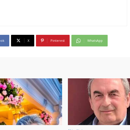
ook
X
Pinterest
WhatsApp