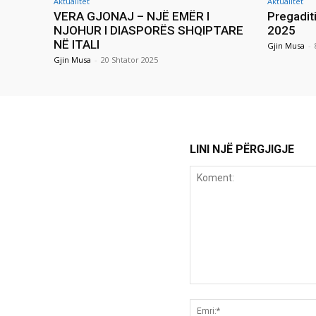
Aktualitet
Aktualitet
VERA GJONAJ – NJË EMËR I
Pregadit
NJOHUR I DIASPORËS SHQIPTARE
2025
NË ITALI
Gjin Musa
-
Gjin Musa
-
20 Shtator 2025
LINI NJË PËRGJIGJE
Koment: