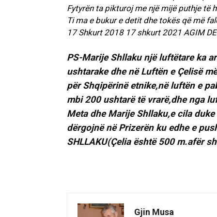
Fytyrën ta pikturoj me një mijë puthje të he
Ti ma e bukur e detit dhe tokës që më fale
17 Shkurt 2018 17 shkurt 2021 AGIM D
PS-Marije Shllaku një luftëtare ka a
ushtarake dhe në Luftën e Çelisë më
për Shqipërinë etnike,në luftën e p
mbi 200 ushtarë të vrarë,dhe nga luf
Meta dhe Marije Shllaku,e cila duke
dërgojnë në Prizerën ku edhe e p
SHLLAKU(Çelia është 500 m.afër shtë
Gjin Musa