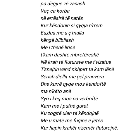
pa dëgjue zë zanash
Veç ca korba
në errësirë të natës
Kur këndonin si qyqja n’rrem
Eu,dua me u ç’malla
këngë bilbilash
Me i thënë lirisë
t’kam dashtë mbretëreshë
Në krah të fluturave me t’vizatue
T’shejtin vend n’shpirt ta kam lënë
Sërish diellit me çel pranvera
Dhe kurrë qyqe mos këndoftë
ma n’këto anë
Syri i keq mos na vërboftë
Kam me i puthë gurët
Ku zogjtë ulen të këndojnë
Me u matë me fuqinë e jetës
Kur hapin krahët n’zemër fluturojnë.