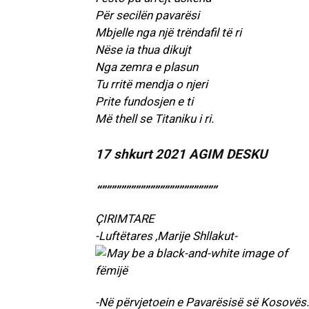
Për secilën pavarësi
Mbjelle nga një trëndafil të ri
Nëse ia thua dikujt
Nga zemra e plasun
Tu rritë mendja o njeri
Prite fundosjen e ti
Më thell se Titaniku i ri.
17 shkurt 2021 AGIM DESKU
“””””””””””””””””””””””””
ÇIRIMTARE
-Luftëtares ,Marije Shllakut-
-Në përvjetoein e Pavarësisë së Kosovës.