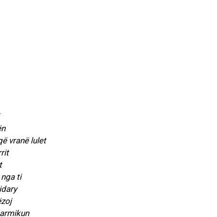
ën
ë vranë lulet
rit
t
nga ti
idary
ëzoj
 armikun