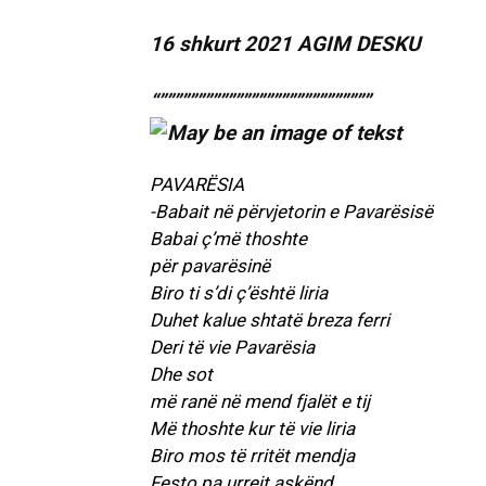
16 shkurt 2021 AGIM DESKU
“””””””””””””””””””””””””””””
PAVARËSIA
-Babait në përvjetorin e Pavarësisë
Babai ç’më thoshte
për pavarësinë
Biro ti s’di ç’është liria
Duhet kalue shtatë breza ferri
Deri të vie Pavarësia
Dhe sot
më ranë në mend fjalët e tij
Më thoshte kur të vie liria
Biro mos të rritët mendja
Festo pa urrejt askënd