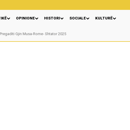
TIKË
OPINIONE
HISTORI
SOCIALE
KULTURË
egaditi Gjin Musa-Rome- Shtator 2025
Nga: Ndue Dedaj