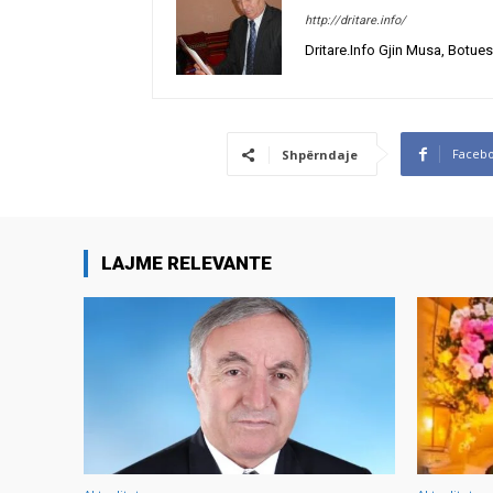
http://dritare.info/
Dritare.Info Gjin Musa, Botues
Faceb
Shpërndaje
LAJME RELEVANTE