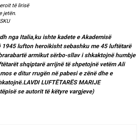
roit të lirisë
 jetën.
ESKU
rdh nga Italia,ku ishte kadete e Akademisë
 1945 lufton heroikisht sebashku me 45 luftëtarë
abrarabartë armikut sërbo-sllav i shkaktojnë humbje
tëtarët shqiptarë arrijnë të shpetojnë vetëm Ali
 mos e ditur rrugën në pabesi e zënë dhe e
ushkatojnë.LAVDI LUFTËTARËS MARIJE
pisë se autorit të këtyre vargjeve)