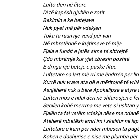
Lufto deri në fitore
Di të kapësh gjuhën e zotit
Bekimin e ke betejave
Nuk pyet më për vdekjen
Toka ta ruan një vend për varr
Në mbretërinë e kujtimeve të mija
Fjala e fundit e jetës sime të shtrejtë
Çdo mbrëmje kur yjet zbresin poshtë
E di,nga një betejë e paske fitue
Luftëtare sa lart më rri me ëndrrën për liri
Kurrë nuk vrave ata që e mëritojnë të vrit
Asnjëherë nuk u bëre Apokalipse e atyre q
Luftën mos e ndal deri në shfarosjen e fer
Secilën kohë merrma me vete si ushtari y
Fjalën ta fal vetëm vdekja nëse me ndanë 
Atëherë mbetësh emri im i skalitur në lap
Luftëtare e kam për nder mbesën ta pag
Kohën e dashurisë e nise me plumba për