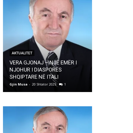
AKTUALITET
AKTUALITET
VERA GJONAJ – NJË EMËR I
NJOHUR I DIASPORËS
Pregaditi Gji
SHQIPTARE NË ITALI
Shtator 2025
Gjin Musa
-
20 Shtator 2025
1
Gjin Musa
-
8 Shtat