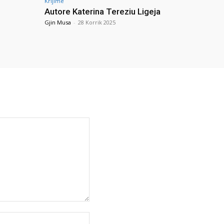
Krijime
Autore Katerina Tereziu Ligeja
Gjin Musa
-
28 Korrik 2025
Uebfaqja: