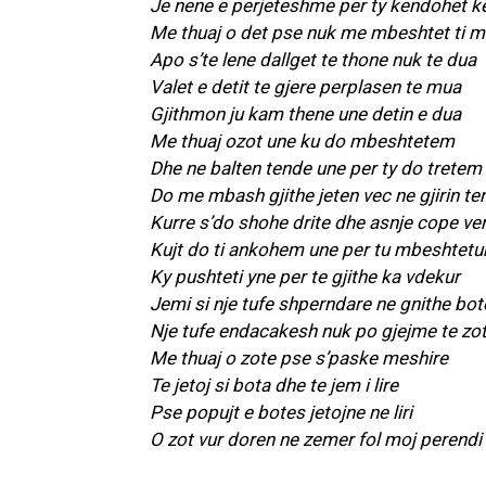
Je nene e perjeteshme per ty kendohet 
Me thuaj o det pse nuk me mbeshtet ti 
Apo s’te lene dallget te thone nuk te dua
Valet e detit te gjere perplasen te mua
Gjithmon ju kam thene une detin e dua
Me thuaj ozot une ku do mbeshtetem
Dhe ne balten tende une per ty do tretem
Do me mbash gjithe jeten vec ne gjirin te
Kurre s’do shohe drite dhe asnje cope ve
Kujt do ti ankohem une per tu mbeshtetu
Ky pushteti yne per te gjithe ka vdekur
Jemi si nje tufe shperndare ne gnithe bot
Nje tufe endacakesh nuk po gjejme te zot
Me thuaj o zote pse s’paske meshire
Te jetoj si bota dhe te jem i lire
Pse popujt e botes jetojne ne liri
O zot vur doren ne zemer fol moj perendi