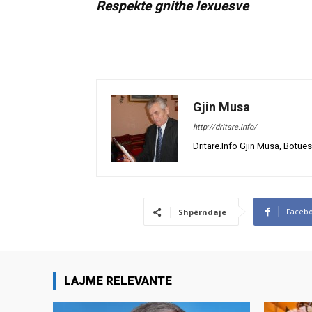
Respekte gnithe lexuesve
Gjin Musa
http://dritare.info/
Dritare.Info Gjin Musa, Botues
Faceb
Shpërndaje
LAJME RELEVANTE