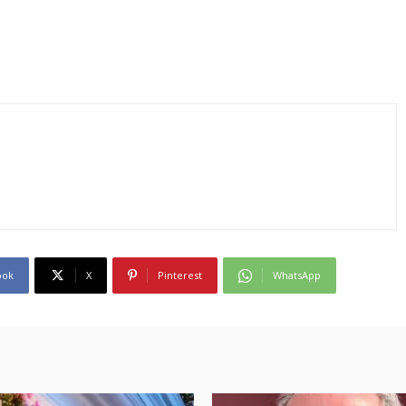
ook
X
Pinterest
WhatsApp