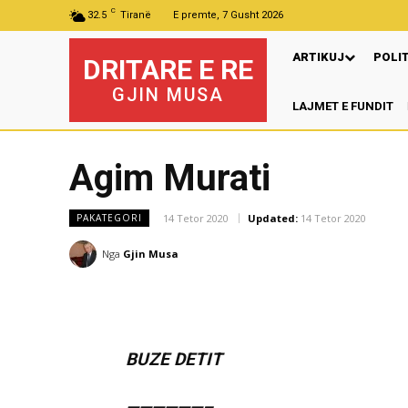
C
32.5
Tiranë
E premte, 7 Gusht 2026
ARTIKUJ
POLI
DRITARE E RE
GJIN MUSA
LAJMET E FUNDIT
Pr
Agim Murati
14 Tetor 2020
Updated:
14 Tetor 2020
PAKATEGORI
Nga
Gjin Musa
BUZE DETIT
——————–