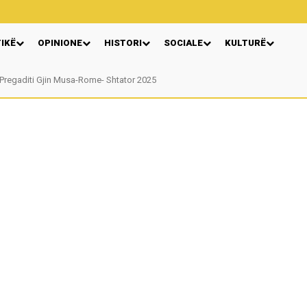
TIKË
OPINIONE
HISTORI
SOCIALE
KULTURË
egaditi Gjin Musa-Rome- Shtator 2025
Nga: Ndue Dedaj