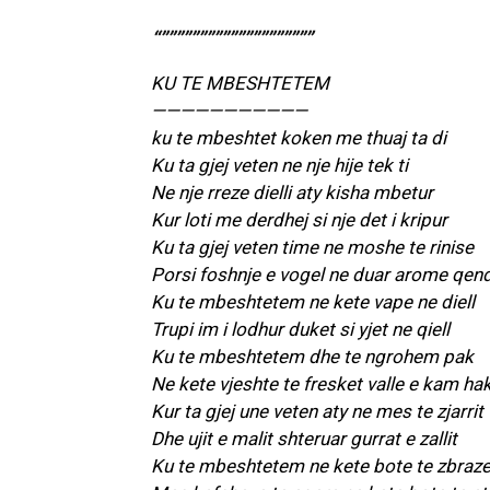
“””””””””””””””””””””
KU TE MBESHTETEM
———————————
ku te mbeshtet koken me thuaj ta di
Ku ta gjej veten ne nje hije tek ti
Ne nje rreze dielli aty kisha mbetur
Kur loti me derdhej si nje det i kripur
Ku ta gjej veten time ne moshe te rinise
Porsi foshnje e vogel ne duar arome qen
Ku te mbeshtetem ne kete vape ne diell
Trupi im i lodhur duket si yjet ne qiell
Ku te mbeshtetem dhe te ngrohem pak
Ne kete vjeshte te fresket valle e kam ha
Kur ta gjej une veten aty ne mes te zjarrit
Dhe ujit e malit shteruar gurrat e zallit
Ku te mbeshtetem ne kete bote te zbraze