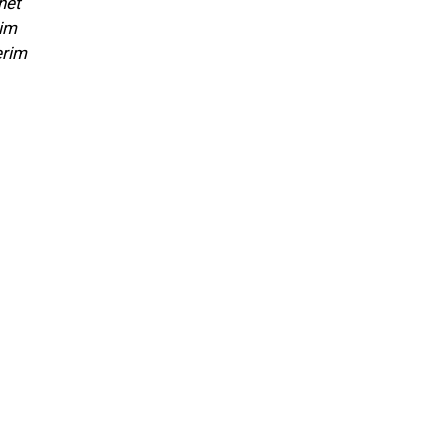
het
rim
erim