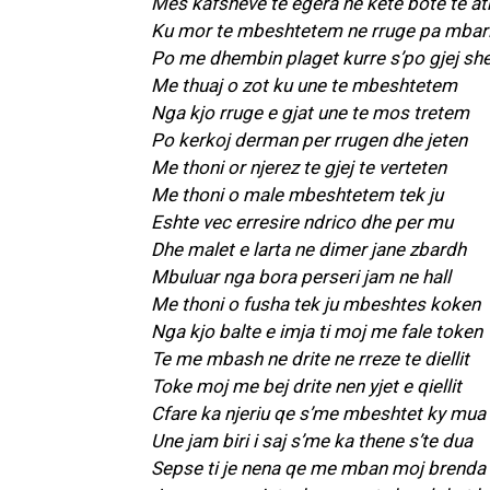
Mes kafsheve te egera ne kete bote te at
Ku mor te mbeshtetem ne rruge pa mba
Po me dhembin plaget kurre s’po gjej sh
Me thuaj o zot ku une te mbeshtetem
Nga kjo rruge e gjat une te mos tretem
Po kerkoj derman per rrugen dhe jeten
Me thoni or njerez te gjej te verteten
Me thoni o male mbeshtetem tek ju
Eshte vec erresire ndrico dhe per mu
Dhe malet e larta ne dimer jane zbardh
Mbuluar nga bora perseri jam ne hall
Me thoni o fusha tek ju mbeshtes koken
Nga kjo balte e imja ti moj me fale token
Te me mbash ne drite ne rreze te diellit
Toke moj me bej drite nen yjet e qiellit
Cfare ka njeriu qe s’me mbeshtet ky mua
Une jam biri i saj s’me ka thene s’te dua
Sepse ti je nena qe me mban moj brenda