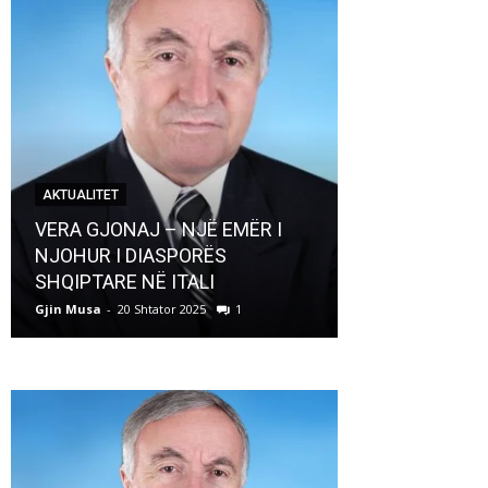
AKTUALITET
AKTUALITET
VERA GJONAJ – NJË EMËR I
NJOHUR I DIASPORËS
Pregaditi Gji
SHQIPTARE NË ITALI
Shtator 2025
Gjin Musa
-
20 Shtator 2025
1
Gjin Musa
-
8 Shtat