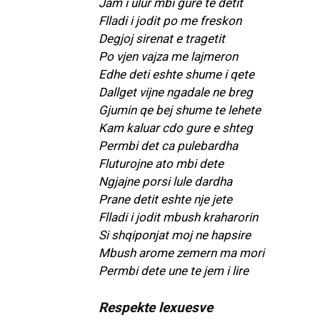
Jam i ulur mbi gure te detit
Flladi i jodit po me freskon
Degjoj sirenat e tragetit
Po vjen vajza me lajmeron
Edhe deti eshte shume i qete
Dallget vijne ngadale ne breg
Gjumin qe bej shume te lehete
Kam kaluar cdo gure e shteg
Permbi det ca pulebardha
Fluturojne ato mbi dete
Ngjajne porsi lule dardha
Prane detit eshte nje jete
Flladi i jodit mbush kraharorin
Si shqiponjat moj ne hapsire
Mbush arome zemern ma mori
Permbi dete une te jem i lire
Respekte lexuesve