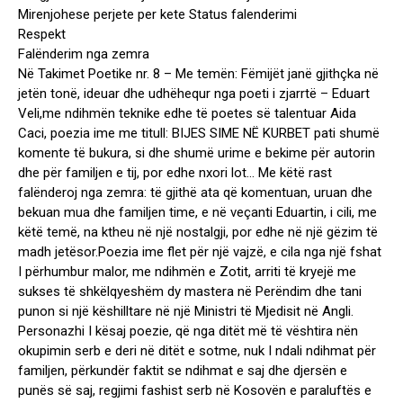
Mirenjohese perjete per kete Status falenderimi
Respekt
Falënderim nga zemra
Në Takimet Poetike nr. 8 – Me temën: Fëmijët janë gjithçka në
jetën tonë, ideuar dhe udhëhequr nga poeti i zjarrtë – Eduart
Veli,me ndihmën teknike edhe të poetes së talentuar Aida
Caci, poezia ime me titull: BIJES SIME NË KURBET pati shumë
komente të bukura, si dhe shumë urime e bekime për autorin
dhe për familjen e tij, por edhe nxori lot… Me këtë rast
falënderoj nga zemra: të gjithë ata që komentuan, uruan dhe
bekuan mua dhe familjen time, e në veçanti Eduartin, i cili, me
këtë temë, na ktheu në një nostalgji, por edhe në një gëzim të
madh jetësor.Poezia ime flet për një vajzë, e cila nga një fshat
I përhumbur malor, me ndihmën e Zotit, arriti të kryejë me
sukses të shkëlqyeshëm dy mastera në Perëndim dhe tani
punon si një këshilltare në një Ministri të Mjedisit në Angli.
Personazhi I kësaj poezie, që nga ditët më të vështira nën
okupimin serb e deri në ditët e sotme, nuk I ndali ndihmat për
familjen, përkundër faktit se ndihmat e saj dhe djersën e
punës së saj, regjimi fashist serb në Kosovën e paraluftës e