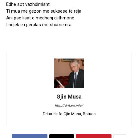
Edhe sot vazhdimisht
Ti mua më gëzon me suksese të reja
Ani pse lisat e mëdhenj gjithmonë
I ndjek e i përplas më shumë era
Gjin Musa
http://dritare.info/
Dritare.Info Gjin Musa, Botues