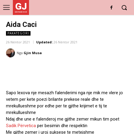
GJ
DRITARE E RE
Aida Caci
PAKATEGORI
26 Nëntor 2021
Updated:
26 Nëntor 2021
Nga
Gjin Musa
Sapo lexova nje mesazh falenderimi nga nje mik me vlere jo
vetem per kete poezi brilante prekese reale dhe te
mrekullueshme por edhe per te gjithe krijimet e tij te
mrekullueshme
Ndaj dhe une e falenderoj me gjithe zemer mikun tim poet
Sadik Përvetica
per besimin dhe respektin
Me gjithe zemer i uroj suksese te metejshme