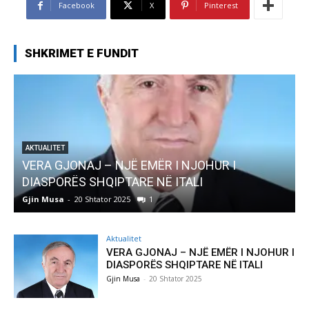
Facebook
X
Pinterest
SHKRIMET E FUNDIT
AKTUALITET
VERA GJONAJ – NJË EMËR I NJOHUR I
DIASPORËS SHQIPTARE NË ITALI
Gjin Musa
-
20 Shtator 2025
1
G
Aktualitet
VERA GJONAJ – NJË EMËR I NJOHUR I
DIASPORËS SHQIPTARE NË ITALI
Gjin Musa
-
20 Shtator 2025