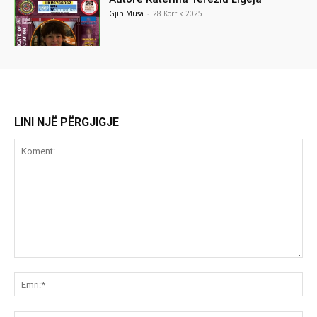
Gjin Musa
-
28 Korrik 2025
LINI NJË PËRGJIGJE
Koment:
Emr