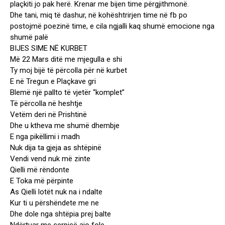
plaçkiti jo pak herë. Krenar me bijen time përgjithmonë.
Dhe tani, miq të dashur, në kohështrirjen time në fb po
postojmë poezinë time, e cila ngjalli kaq shumë emocione nga
shumë palë
BIJES SIME NË KURBET
Më 22 Mars ditë me mjegulla e shi
Ty moj bijë të përcolla për në kurbet
E në Tregun e Plaçkave gri
Blemë një pallto të vjetër “komplet”
Të përcolla në heshtje
Vetëm deri në Prishtinë
Dhe u ktheva me shumë dhembje
E nga pikëllimi i madh
Nuk dija ta gjeja as shtëpinë
Vendi vend nuk më zinte
Qielli më rëndonte
E Toka më përpinte
As Qielli lotët nuk na i ndalte
Kur ti u përshëndete me ne
Dhe dole nga shtëpia prej balte