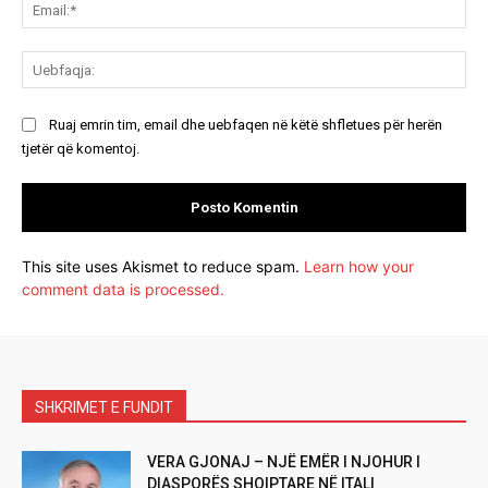
Ema
Ue
Ruaj emrin tim, email dhe uebfaqen në këtë shfletues për herën
tjetër që komentoj.
This site uses Akismet to reduce spam.
Learn how your
comment data is processed.
SHKRIMET E FUNDIT
VERA GJONAJ – NJË EMËR I NJOHUR I
DIASPORËS SHQIPTARE NË ITALI