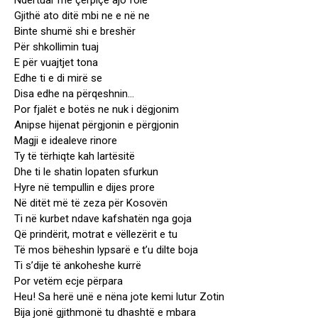
Ndërtuar me çerpiçë ajo fole
Gjithë ato ditë mbi ne e në ne
Binte shumë shi e breshër
Për shkollimin tuaj
E për vuajtjet tona
Edhe ti e di mirë se
Disa edhe na përqeshnin…
Por fjalët e botës ne nuk i dëgjonim
Anipse hijenat përgjonin e përgjonin
Magji e idealeve rinore
Ty të tërhiqte kah lartësitë
Dhe ti le shatin lopaten sfurkun
Hyre në tempullin e dijes prore
Në ditët më të zeza për Kosovën
Ti në kurbet ndave kafshatën nga goja
Që prindërit, motrat e vëllezërit e tu
Të mos bëheshin lypsarë e t’u dilte boja
Ti s’dije të ankoheshe kurrë
Por vetëm ecje përpara
Heu! Sa herë unë e nëna jote kemi lutur Zotin
Bija jonë gjithmonë tu dhashtë e mbara