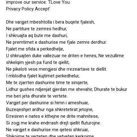
Dhe vargjet mbeshtolla i bera buqete fjalesh,
Ne partiture te zemres hedhur,
I shkruajta aq bute me dashuri,
Ne premtimet e dashurise me fjale zemre derdhur.
Fjalet me sfida a perkedhelje,
U shkruajten duke vallezuar ne driten e henes, Ne vezullime
shkelqim yjesh pa fund te qiellit,
Ne pikeloti vese mengjesi dhe rrezeartave te diellit.
I mblodha fjalet kujtimet perkedhelur,
Me te zjarrten dashurine time te sinqerte,
Lidhur gushes ndjenjat gjerdan me xhevahir, Dhurate te bukur
me beri jeta dhurate te vertete.
Vargjet per dashurine si himn i ameshuar,
Buzeqeshjet ardhur nga shkretetirat jetojne,
Erresiren e nates e kthejne ne drite mahnitese,
Si zogj me krahe endrrash drejt qiellit fluturojne.
Ne vargjet e dashurise me qetesi shkruar,
Shikojme te verteten dhe vetveten kerkojme,