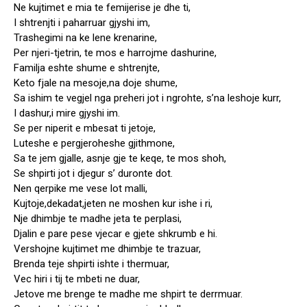
Ne kujtimet e mia te femijerise je dhe ti,
I shtrenjti i paharruar gjyshi im,
Trashegimi na ke lene krenarine,
Per njeri-tjetrin, te mos e harrojme dashurine,
Familja eshte shume e shtrenjte,
Keto fjale na mesoje,na doje shume,
Sa ishim te vegjel nga preheri jot i ngrohte, s’na leshoje kurr,
I dashur,i mire gjyshi im.
Se per niperit e mbesat ti jetoje,
Luteshe e pergjeroheshe gjithmone,
Sa te jem gjalle, asnje gje te keqe, te mos shoh,
Se shpirti jot i djegur s’ duronte dot.
Nen qerpike me vese lot malli,
Kujtoje,dekadat,jeten ne moshen kur ishe i ri,
Nje dhimbje te madhe jeta te perplasi,
Djalin e pare pese vjecar e gjete shkrumb e hi.
Vershojne kujtimet me dhimbje te trazuar,
Brenda teje shpirti ishte i thermuar,
Vec hiri i tij te mbeti ne duar,
Jetove me brenge te madhe me shpirt te derrmuar.