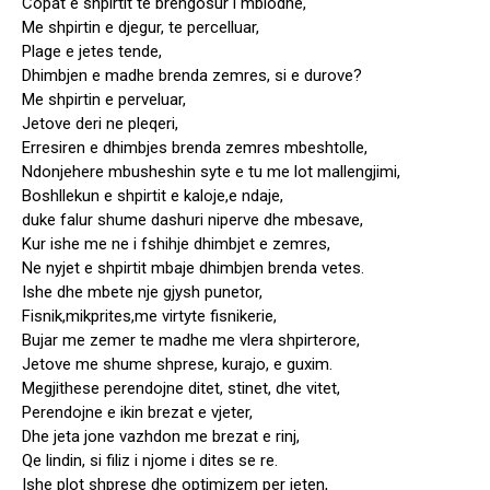
Copat e shpirtit te brengosur i mblodhe,
Me shpirtin e djegur, te percelluar,
Plage e jetes tende,
Dhimbjen e madhe brenda zemres, si e durove?
Me shpirtin e perveluar,
Jetove deri ne pleqeri,
Erresiren e dhimbjes brenda zemres mbeshtolle,
Ndonjehere mbusheshin syte e tu me lot mallengjimi,
Boshllekun e shpirtit e kaloje,e ndaje,
duke falur shume dashuri niperve dhe mbesave,
Kur ishe me ne i fshihje dhimbjet e zemres,
Ne nyjet e shpirtit mbaje dhimbjen brenda vetes.
Ishe dhe mbete nje gjysh punetor,
Fisnik,mikprites,me virtyte fisnikerie,
Bujar me zemer te madhe me vlera shpirterore,
Jetove me shume shprese, kurajo, e guxim.
Megjithese perendojne ditet, stinet, dhe vitet,
Perendojne e ikin brezat e vjeter,
Dhe jeta jone vazhdon me brezat e rinj,
Qe lindin, si filiz i njome i dites se re.
Ishe plot shprese dhe optimizem per jeten,