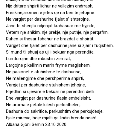
Nje dritare shpirti lidhur ne vallezim endrrash,
Freskine,aromen e jetes qe na ben te jetojme.
Ne vargjet per dashurine fjalet s’ shterojne,
Jane te shenjta ndjenjat krahasuar me hyjnite,
Vetem nje shikim, nje prekje, nje puthje, nje perqafim,
Ruhen si thesar fshehur ne brazdat e shpirtit.
Vargjet dhe fjalet per dashurine jane si zjarr i fuqishem,
S’ mund t’i shuaj as uji i bekuar nga perendite,
Lumturojne dhe mbushin zemrat,
Largojne pikellimin marin fryme magjishem.
Ne pasionet e stuhishme te dashurise,
Ne mallengjime dhe pershperima shpirti,
Vargjet per dashurine stuhishem jehojne,
Rrjedhin si ujevare e bekuar ne perendim dielli.
Dhe vargjet per dashurine flasin embelsisht,
Ne aroma e petale lulesh perkedhelen,
Dashuria do sakrifice, perkushtim dhe perkujdesje,
Fjale miresie, hoje mjalti qe lindin brenda nesh!
Albana Gjoni Semin 23.10 2020