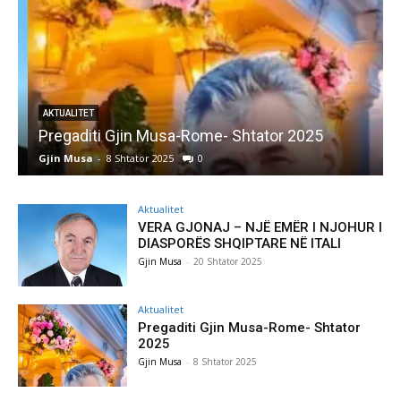
AKTUALITET
Pregaditi Gjin Musa-Rome- Shtator 2025
Gjin Musa
-
8 Shtator 2025
0
G
Aktualitet
VERA GJONAJ – NJË EMËR I NJOHUR I
DIASPORËS SHQIPTARE NË ITALI
Gjin Musa
-
20 Shtator 2025
Aktualitet
Pregaditi Gjin Musa-Rome- Shtator
2025
Gjin Musa
-
8 Shtator 2025