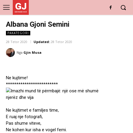
GJ
DRITARE E RE
Albana Gjoni Semini
PAKATEGORI
28 Tetor 2020
Updated:
28 Tetor 2020
Nga
Gjin Musa
Ne kujtime!
*************************
Ne kujtimet e familjes time,
E ruaj nje fotografi,
Pas shume viteve,
Ne kohen kur isha e vogel femi.