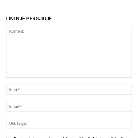
LINI NJË PËRGJIGJE
Koment:
Emr
Ema
Ue