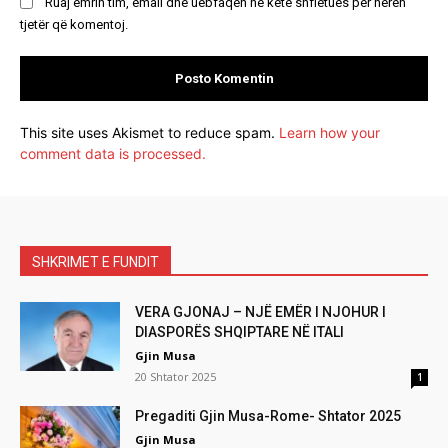
Ruaj emrin tim, email dhe uebfaqen në këtë shfletues për herën
tjetër që komentoj.
This site uses Akismet to reduce spam.
Learn how your
comment data is processed.
SHKRIMET E FUNDIT
VERA GJONAJ – NJË EMËR I NJOHUR I
DIASPORËS SHQIPTARE NË ITALI
Gjin Musa
20 Shtator 2025
1
Pregaditi Gjin Musa-Rome- Shtator 2025
Gjin Musa