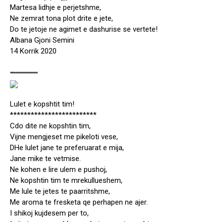
Martesa lidhje e perjetshme,
Ne zemrat tona plot drite e jete,
Do te jetoje ne agimet e dashurise se vertete!
Albana Gjoni Semini
14 Korrik 2020
“”””””””””””””
Lulet e kopshtit tim!
*************************
Cdo dite ne kopshtin tim,
Vijne mengjeset me pikeloti vese,
DHe lulet jane te preferuarat e mija,
Jane mike te vetmise.
Ne kohen e lire ulem e pushoj,
Ne kopshtin tim te mrekullueshem,
Me lule te jetes te paarritshme,
Me aroma te fresketa qe perhapen ne ajer.
I shikoj kujdesem per to,