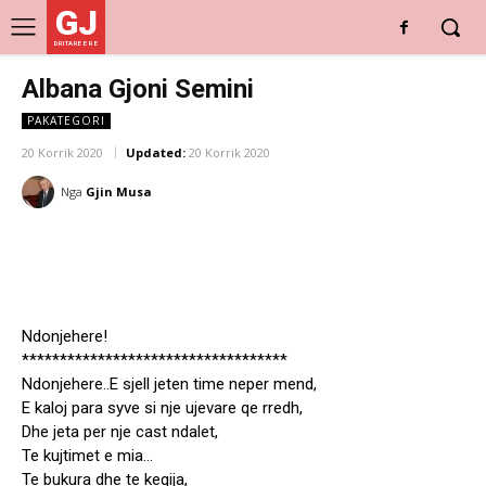
GJ
DRITARE E RE
Albana Gjoni Semini
PAKATEGORI
20 Korrik 2020
Updated:
20 Korrik 2020
Nga
Gjin Musa
Ndonjehere!
***********************************
Ndonjehere..E sjell jeten time neper mend,
E kaloj para syve si nje ujevare qe rredh,
Dhe jeta per nje cast ndalet,
Te kujtimet e mia…
Te bukura dhe te keqija,