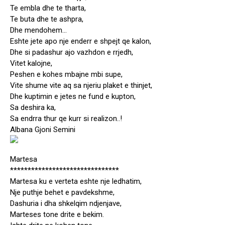
Te embla dhe te tharta,
Te buta dhe te ashpra,
Dhe mendohem…
Eshte jete apo nje enderr e shpejt qe kalon,
Dhe si padashur ajo vazhdon e rrjedh,
Vitet kalojne,
Peshen e kohes mbajne mbi supe,
Vite shume vite aq sa njeriu plaket e thinjet,
Dhe kuptimin e jetes ne fund e kupton,
Sa deshira ka,
Sa endrra thur qe kurr si realizon..!
Albana Gjoni Semini
Martesa
*******************************
Martesa ku e verteta eshte nje ledhatim,
Nje puthje behet e pavdekshme,
Dashuria i dha shkelqim ndjenjave,
Marteses tone drite e bekim.