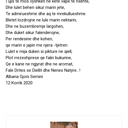
I ujis te mos vyshken ne kete vape te nxehte,
Dhe lulet behen sikur marin jete,
Te admirueshme dhe aq te mrekullueshme.
Bletet lozdrojne ne lule marin nektarin,
Dhe ne buzembremje largohen,
Dhe duket sikur falenderojne,
Per rendesine dhe kohen,
qe marin e japin me njera -tjetren.
Lulet e mija duken si pikture ne qiell,
Plot rrezeshprese qe falin bukurine,
Qe e kane ne ngjyrat dhe ne aromat,
Fale Drites se Diellit dhe Nenes Natyre…!
Albana Gjoni Semini
12 Korrik 2020