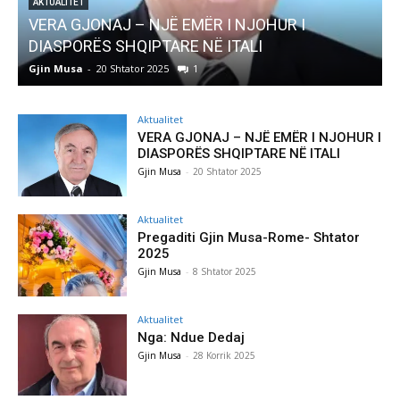
AKTUALITET
Pregaditi Gjin Musa-Rome- Shtator 2025
Gjin Musa
-
8 Shtator 2025
0
Aktualitet
VERA GJONAJ – NJË EMËR I NJOHUR I
DIASPORËS SHQIPTARE NË ITALI
Gjin Musa
-
20 Shtator 2025
Aktualitet
Pregaditi Gjin Musa-Rome- Shtator
2025
Gjin Musa
-
8 Shtator 2025
Aktualitet
Nga: Ndue Dedaj
Gjin Musa
-
28 Korrik 2025