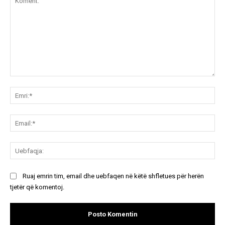
Koment:
Emr
Ema
Ue
Ruaj emrin tim, email dhe uebfaqen në këtë shfletues për herën
tjetër që komentoj.