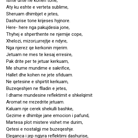
Ishte drite ne kohen tone,
Aty ku eshte e verteta sublime,
Sheruam dhimbjet e jetes,
Dashurise tone krijeses hyjnore.
Here- here nga pakujdesia jone,
Thyhej e shperthente ne njemije cope,
Xhelozi, mizori,urrejtje e ndyre,
Nga njerez qe kerkonin mjerim.
Jetuam ne mes te kesaj erresire,
Pak drite per te jetuar kerkuam,
Me shume mundime e sakrifice,
Hallet dhe kohen ne jete sfiduam.
Ne qetesine e shpirtit kerkuam,
Buzeqeshjen ne flladin e jetes,
I dhame mundesine reflektimit e shkelqimit
Aromat ne rrezedrite jetuam.
Kaluam nje cerek shekulli bashke,
Gezime e dhimbje jane emocion i pafund,
Martesa plot mistere vishet me durim,
Qetesi e nostalgji me buzeqeshje.
Eleganca i jep ngjyra reflektimi dashurise,