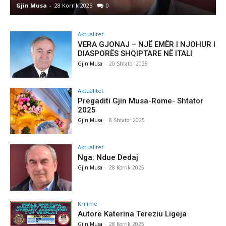
Gjin Musa
-
28 Korrik 2025
0
G
Aktualitet
VERA GJONAJ – NJË EMËR I NJOHUR I
DIASPORËS SHQIPTARE NË ITALI
Gjin Musa
-
20 Shtator 2025
Aktualitet
Pregaditi Gjin Musa-Rome- Shtator
2025
Gjin Musa
-
8 Shtator 2025
Aktualitet
Nga: Ndue Dedaj
Gjin Musa
-
28 Korrik 2025
Krijime
Autore Katerina Tereziu Ligeja
Gjin Musa
-
28 Korrik 2025