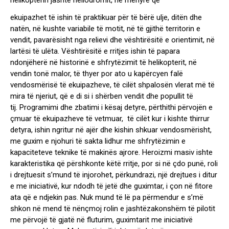
helikopterin jashtë heliodromit, në mënyrë që
ekuipazhet të ishin të praktikuar për të bërë ulje, ditën dhe
natën, në kushte variabile të motit, në të gjithë territorin e
vendit, pavarësisht nga relievi dhe vështirësitë e orientimit, në
lartësi të ulëta. Vështirësitë e rritjes ishin të papara
ndonjëherë në historinë e shfrytëzimit të helikopterit, në
vendin tonë malor, të thyer por ato u kapërcyen falë
vendosmërisë të ekuipazheve, të cilët shpalosën vlerat më të
mira të njeriut, që e di si i shërben vendit dhe popullit të
tij. Programimi dhe zbatimi i kësaj detyre, përthithi përvojën e
çmuar të ekuipazheve të vetmuar, të cilët kur i kishte thirrur
detyra, ishin ngritur në ajër dhe kishin shkuar vendosmërisht,
me guxim e njohuri të sakta lidhur me shfrytëzimin e
kapaciteteve teknike të makinës ajrore. Heroizmi masiv ishte
karakteristika që përshkonte këtë rritje, por si në çdo punë, roli
i drejtuesit s’mund të injorohet, përkundrazi, një drejtues i ditur
e me iniciativë, kur ndodh të jetë dhe guximtar, i çon në fitore
ata që e ndjekin pas. Nuk mund të lë pa përmendur e s’më
shkon në mend të nënçmoj rolin e jashtëzakonshëm të pilotit
me përvojë të gjatë në fluturim, guximtarit me iniciativë