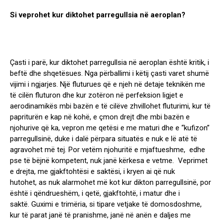
Si veprohet kur diktohet parregullsia në aeroplan?
Çasti i parë, kur diktohet parregullsia në aeroplan është kritik, i
beftë dhe shqetësues. Nga përballimi i këtij çasti varet shumë
vijimi i ngjarjes. Një fluturues që e njeh në detaje teknikën me
të cilën fluturon dhe kur zotëron në perfeksion ligjet e
aerodinamikës mbi bazën e të cilëve zhvillohet fluturimi, kur të
papriturën e kap në kohë, e çmon drejt dhe mbi bazën e
njohurive që ka, vepron me qetësi e me maturi dhe e “kufizon”
parregullsinë, duke i dalë përpara situatës e nuk e lë atë të
agravohet më tej. Por vetëm njohuritë e mjaftueshme, edhe
pse të bëjnë kompetent, nuk janë kërkesa e vetme. Veprimet
e drejta, me gjakftohtësi e saktësi, i kryen ai që nuk
hutohet, as nuk alarmohet më kot kur dikton parregullsinë, por
është i qëndrueshëm, i qetë, gjakftohtë, i matur dhe i
saktë. Guximi e trimëria, si tipare vetjake të domosdoshme,
kur të parat janë të pranishme, janë në anën e daljes me