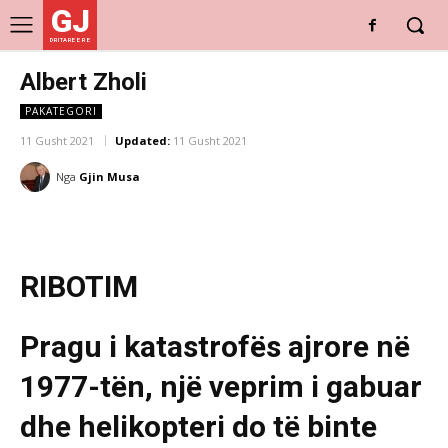
GJ
DRITARE E RE
Albert Zholi
PAKATEGORI
11 Gusht 2021
Updated:
11 Gusht 2021
Nga
Gjin Musa
RIBOTIM
Pragu i katastrofës ajrore në
1977-tën, një veprim i gabuar
dhe helikopteri do të binte