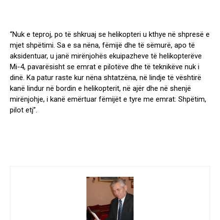
“Nuk e teproj, po të shkruaj se helikopteri u kthye në shpresë e
mjet shpëtimi. Sa e sa nëna, fëmijë dhe të sëmurë, apo të
aksidentuar, u janë mirënjohës ekuipazheve të helikopterëve
Mi-4, pavarësisht se emrat e pilotëve dhe të teknikëve nuk i
dinë. Ka patur raste kur nëna shtatzëna, në lindje të vështirë
kanë lindur në bordin e helikopterit, në ajër dhe në shenjë
mirënjohje, i kanë emërtuar fëmijët e tyre me emrat: Shpëtim,
pilot etj”.