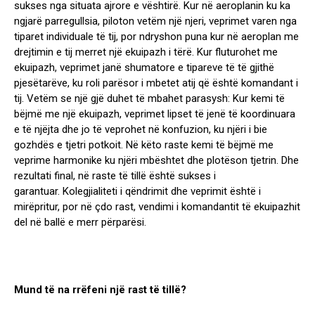
sukses nga situata ajrore e vështirë. Kur në aeroplanin ku ka
ngjarë parregullsia, piloton vetëm një njeri, veprimet varen nga
tiparet individuale të tij, por ndryshon puna kur në aeroplan me
drejtimin e tij merret një ekuipazh i tërë. Kur fluturohet me
ekuipazh, veprimet janë shumatore e tipareve të të gjithë
pjesëtarëve, ku roli parësor i mbetet atij që është komandant i
tij. Vetëm se një gjë duhet të mbahet parasysh: Kur kemi të
bëjmë me një ekuipazh, veprimet lipset të jenë të koordinuara
e të njëjta dhe jo të veprohet në konfuzion, ku njëri i bie
gozhdës e tjetri potkoit. Në këto raste kemi të bëjmë me
veprime harmonike ku njëri mbështet dhe plotëson tjetrin. Dhe
rezultati final, në raste të tillë është sukses i
garantuar. Kolegjialiteti i qëndrimit dhe veprimit është i
mirëpritur, por në çdo rast, vendimi i komandantit të ekuipazhit
del në ballë e merr përparësi.
Mund të na rrëfeni një rast të tillë?