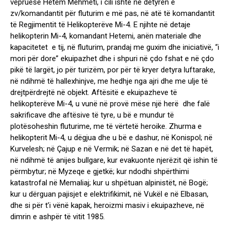
vepruese Hetem Mehmeti, i cili ishte në detyrën e
zv/komandantit për fluturim e më pas, në atë të komandantit
të Regjimentit të Helikopterëve Mi-4. E njihte në detaje
helikopterin Mi-4, komandant Hetemi, anën materiale dhe
kapacitetet e tij, në fluturim, prandaj me guxim dhe iniciativë, “i
mori për dore” ekuipazhet dhe i shpuri në çdo fshat e në çdo
pikë të largët, jo për turizëm, por për të kryer detyra luftarake,
në ndihmë të hallexhinjve, me hedhje nga ajri dhe me ulje të
drejtpërdrejtë në objekt. Aftësitë e ekuipazheve të
helikopterëve Mi-4, u vunë në provë mëse një herë dhe falë
sakrificave dhe aftësive të tyre, u bë e mundur të
plotësoheshin fluturime, me të vërtetë heroike. Zhurma e
helikopterit Mi-4, u dëgjua dhe u bë e dashur, në Konispol; në
Kurvelesh; në Çajup e në Vermik; në Sazan e në det të hapët,
në ndihmë të anijes bullgare, kur evakuonte njerëzit që ishin të
përmbytur; në Myzeqe e gjetkë; kur ndodhi shpërthimi
katastrofal në Memaliaj; kur u shpëtuan alpinistët, në Bogë;
kur u dërguan pajisjet e elektrifikimit, në Vukël e në Elbasan,
dhe si për t’i vënë kapak, heroizmi masiv i ekuipazheve, në
dimrin e ashpër të vitit 1985.