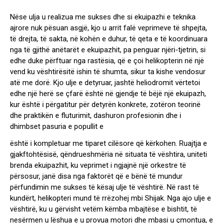
Nëse ulja u realizua me sukses dhe si ekuipazhi e teknika
ajrore nuk pësuan asgjë, kjo u arrit falë veprimeve të shpejta,
të drejta, të sakta, në kohën e duhur, të qeta e të koordinuara
nga të gjithë anëtarët e ekuipazhit, pa penguar njëri-tjetrin, si
edhe duke përftuar nga rastësia, që e çoi helikopterin në një
vend ku vështirësitë ishin të shumta, sikur ta kishe vendosur
atë me dorë. Kjo ulje e detyruar, jashtë heliodromit vërtetoi
edhe një herë se çfarë është në gjendje të bëjë një ekuipazh,
kur është i përgatitur për detyrën konkrete, zotëron teorinë
dhe praktikën e fluturimit, dashuron profesionin dhe i
dhimbset pasuria e popullit e
është i kompletuar me tiparet cilësore që kërkohen. Ruajtja e
gjakftohtësisë, qëndrueshmëria në situata të vështira, uniteti
brenda ekuipazhit, ku veprimet i ngjajnë një orkestre të
përsosur, janë disa nga faktorët që e bënë të mundur
përfundimin me sukses të kësaj ulje të vështirë. Në rast të
kundërt, helikopteri mund të rrëzohej mbi Shijak. Nga ajo ulje e
vështirë, ku u gërvisht vetëm këmba mbajtëse e bishtit, të
nesërmen u lëshua e u provua motori dhe mbasi u çmontua, e