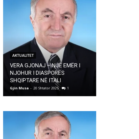
AKTUALITET
AKTUALITET
VERA GJONAJ – NJË EMËR I
NJOHUR I DIASPORËS
Pregaditi Gji
SHQIPTARE NË ITALI
Shtator 2025
Gjin Musa
-
20 Shtator 2025
1
Gjin Musa
-
8 Shtat