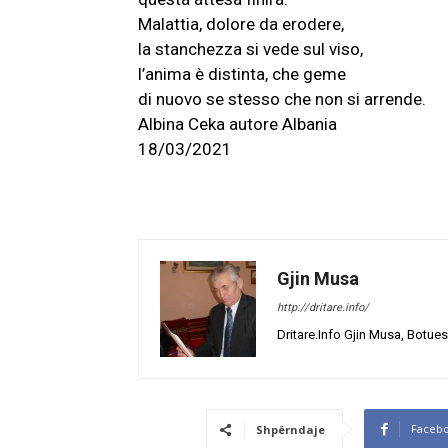
Malattia, dolore da erodere,
la stanchezza si vede sul viso,
l’anima è distinta, che geme
di nuovo se stesso che non si arrende.
Albina Ceka autore Albania
18/03/2021
Gjin Musa
http://dritare.info/
Dritare.Info Gjin Musa, Botues
Faceb
Shpërndaje