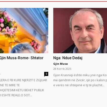
 Gjin Musa-Rome- Shtator
Nga: Ndue Dedaj
Gjin Musa
28 Korrik 2025
5
0
Gjon Krasniqi është miku ynë nga Ko
LERA E FB KURE NJERZIT E ZGJUAR
me qendrim në Zvicër, që po i kalon
NE TE MIRE TE
e verës në shtëpinë e tij të plazhit...
HQETESIMI KETU BEHET PUBLIK
 ESHTE REALE.O SOT...