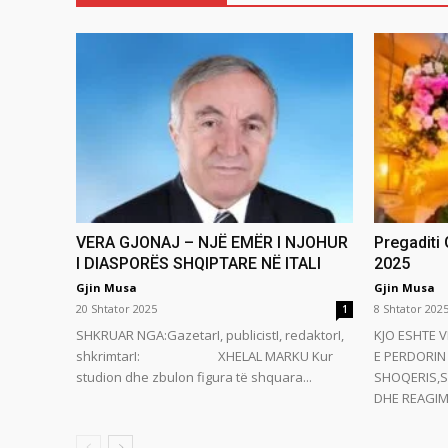
VERA GJONAJ – NJË EMËR I NJOHUR
Pregaditi
I DIASPORËS SHQIPTARE NË ITALI
2025
Gjin Musa
Gjin Musa
20 Shtator 2025
8 Shtator 202
1
SHKRUAR NGA:GazetarI, publicistI, redaktorI,
KJO ESHTE V
shkrimtarI: XHELAL MARKU Kur
E PERDORIN 
studion dhe zbulon figura të shquara...
SHOQERIS,S
DHE REAGIMI