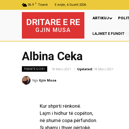
C
36.9
Tiranë
E enjte, 6 Gusht 2026
ARTIKUJ
POLI
DRITARE E RE
GJIN MUSA
LAJMET E FUNDIT
Albina Ceka
18 Mars 2021
Updated:
18 Mars 2021
PAKATEGORI
Nga
Gjin Musa
Kur shpirti rënkonë.
Lajm i hidhur të copëton,
në shumë copa përfundon.
Si xhami i thyer përtokë,