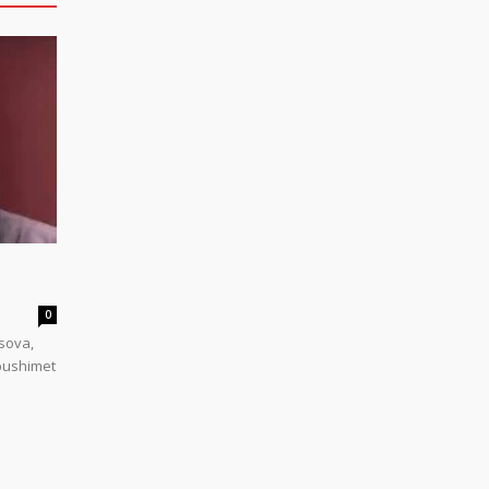
0
sova,
 pushimet