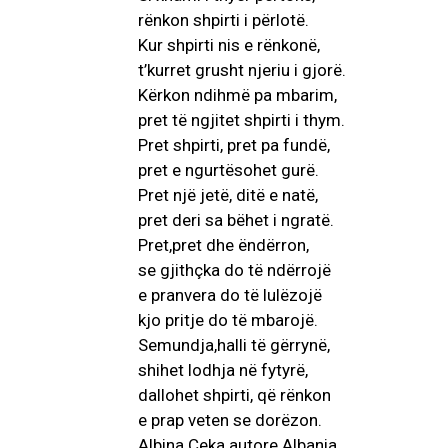
rënkon shpirti i përlotë.
Kur shpirti nis e rënkonë,
t’kurret grusht njeriu i gjorë.
Kërkon ndihmë pa mbarim,
pret të ngjitet shpirti i thym.
Pret shpirti, pret pa fundë,
pret e ngurtësohet gurë.
Pret një jetë, ditë e natë,
pret deri sa bëhet i ngratë.
Pret,pret dhe ëndërron,
se gjithçka do të ndërrojë
e pranvera do të lulëzojë
kjo pritje do të mbarojë.
Semundja,halli të gërrynë,
shihet lodhja në fytyrë,
dallohet shpirti, që rënkon
e prap veten se dorëzon.
Albina Ceka autore Albania