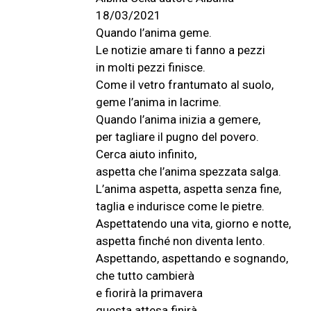
18/03/2021
Quando l’anima geme.
Le notizie amare ti fanno a pezzi
in molti pezzi finisce.
Come il vetro frantumato al suolo,
geme l’anima in lacrime.
Quando l’anima inizia a gemere,
per tagliare il pugno del povero.
Cerca aiuto infinito,
aspetta che l’anima spezzata salga.
L’anima aspetta, aspetta senza fine,
taglia e indurisce come le pietre.
Aspettatendo una vita, giorno e notte,
aspetta finché non diventa lento.
Aspettando, aspettando e sognando,
che tutto cambierà
e fiorirà la primavera
questa attesa finirà.