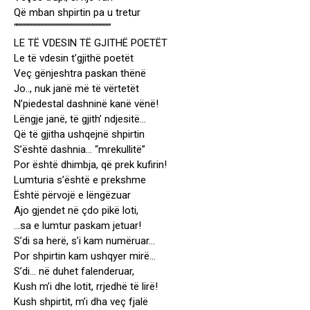
Që mban shpirtin pa u tretur
“””””””””””””””””””””””””””””””””””
LE TË VDESIN TË GJITHË POETËT
Le të vdesin t’gjithë poetët
Veç gënjeshtra paskan thënë
Jo.., nuk janë më të vërtetët
N’piedestal dashninë kanë vënë!
Lëngje janë, të gjith’ ndjesitë…
Që të gjitha ushqejnë shpirtin
S’është dashnia… “mrekullitë”
Por është dhimbja, që prek kufirin!
Lumturia s’është e prekshme
Është përvojë e lëngëzuar
Ajo gjendet në çdo pikë loti,
…sa e lumtur paskam jetuar!
S’di sa herë, s’i kam numëruar…
Por shpirtin kam ushqyer mirë…
S’di… në duhet falenderuar,
Kush m’i dhe lotit, rrjedhë të lirë!
Kush shpirtit, m’i dha veç fjalë