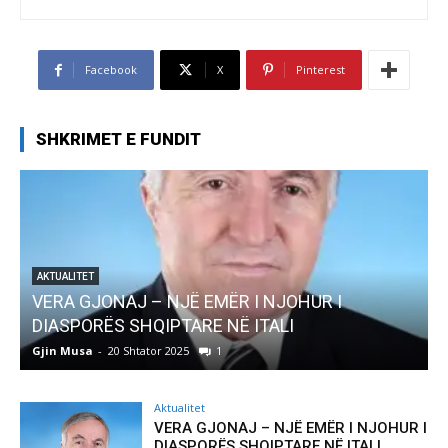
Facebook
X
Pinterest
SHKRIMET E FUNDIT
I
AKTUALITET
Pregaditi Gjin Musa-Rome- Shtator 2025
Gjin Musa
-
8 Shtator 2025
0
Aktualitet
VERA GJONAJ – NJË EMËR I NJOHUR I
DIASPORËS SHQIPTARE NË ITALI