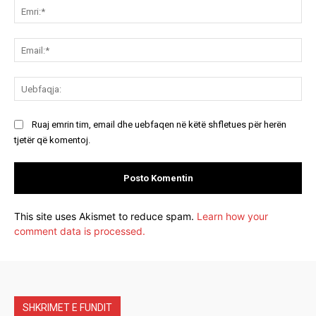
Emr
Ema
Ue
Ruaj emrin tim, email dhe uebfaqen në këtë shfletues për herën
tjetër që komentoj.
This site uses Akismet to reduce spam.
Learn how your
comment data is processed.
SHKRIMET E FUNDIT