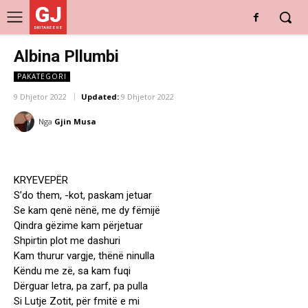
GJ
DRITARE E RE
Albina Pllumbi
PAKATEGORI
9 Dhjetor 2022
Updated:
9 Dhjetor 2022
Nga
Gjin Musa
KRYEVEPËR
S’do them, -kot, paskam jetuar
Se kam qenë nënë, me dy fëmijë
Qindra gëzime kam përjetuar
Shpirtin plot me dashuri
Kam thurur vargje, thënë ninulla
Këndu me zë, sa kam fuqi
Dërguar letra, pa zarf, pa pulla
Si Lutje Zotit, për fmitë e mi