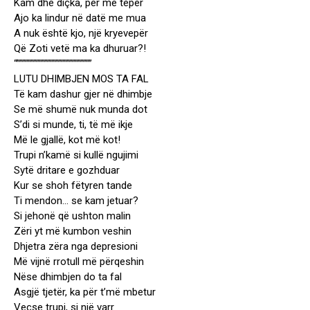
Kam dhe diçka, për më tepër
Ajo ka lindur në datë me mua
A nuk është kjo, një kryevepër
Që Zoti vetë ma ka dhuruar?!
“”””””””””””””””””””””””””””
LUTU DHIMBJEN MOS TA FAL
Të kam dashur gjer në dhimbje
Se më shumë nuk munda dot
S’di si munde, ti, të më ikje
Më le gjallë, kot më kot!
Trupi n’kamë si kullë ngujimi
Sytë dritare e gozhduar
Kur se shoh fëtyren tande
Ti mendon… se kam jetuar?
Si jehonë që ushton malin
Zëri yt më kumbon veshin
Dhjetra zëra nga depresioni
Më vijnë rrotull më përqeshin
Nëse dhimbjen do ta fal
Asgjë tjetër, ka për t’më mbetur
Veçse trupi, si një varr