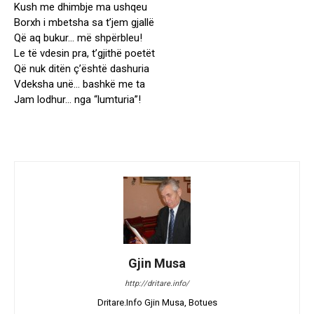
Kush me dhimbje ma ushqeu
Borxh i mbetsha sa t’jem gjallë
Që aq bukur… më shpërbleu!
Le të vdesin pra, t’gjithë poetët
Që nuk ditën ç’është dashuria
Vdeksha unë… bashkë me ta
Jam lodhur… nga “lumturia”!
Gjin Musa
http://dritare.info/
Dritare.Info Gjin Musa, Botues