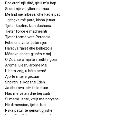
Por erdh’ një ditë, qielli m’u hap
Si sot një vit, ylber në mua
Më lind një mbesë, dhe kaq e pat,
…gjthçka më parë, kisha jetuar
Tjetër kuptim, kish dashuria
Tjetër forcë e madhështi
Tjetër formë vetë Perendia
Edhe unë vetë, tjetër njeri
Harrova fjalët dhe belbëzoja
Mësova shpejt gjuhën e saj
O Zot, se ç’mjaltë i rridhte goja
Aromë lulesh, aromë Maj
U bëra zog, u bëra pemë
Ajo të rritej e gëzuar
Shpirtin, si kopshti Eden’
Ja dhurova, për të lodruar
Flas me veten dhe bëj çudi
Si mami, Ishte, krejt më ndryshe
Në dimension, tjetër fuqi
Pska patur, të qenurit gjyshe