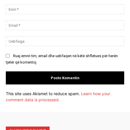
Koment:
Emr
Ema
Ue
Ruaj emrin tim, email dhe uebfaqen në këtë shfletues për herën
tjetër që komentoj.
This site uses Akismet to reduce spam.
Learn how your
comment data is processed.