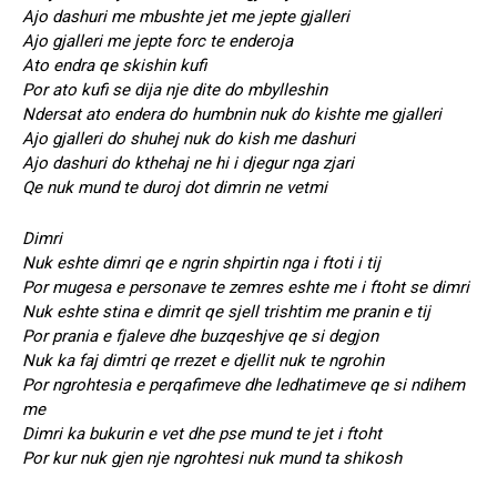
Ajo dashuri me mbushte jet me jepte gjalleri
Ajo gjalleri me jepte forc te enderoja
Ato endra qe skishin kufi
Por ato kufi se dija nje dite do mbylleshin
Ndersat ato endera do humbnin nuk do kishte me gjalleri
Ajo gjalleri do shuhej nuk do kish me dashuri
Ajo dashuri do kthehaj ne hi i djegur nga zjari
Qe nuk mund te duroj dot dimrin ne vetmi
Dimri
Nuk eshte dimri qe e ngrin shpirtin nga i ftoti i tij
Por mugesa e personave te zemres eshte me i ftoht se dimri
Nuk eshte stina e dimrit qe sjell trishtim me pranin e tij
Por prania e fjaleve dhe buzqeshjve qe si degjon
Nuk ka faj dimtri qe rrezet e djellit nuk te ngrohin
Por ngrohtesia e perqafimeve dhe ledhatimeve qe si ndihem
me
Dimri ka bukurin e vet dhe pse mund te jet i ftoht
Por kur nuk gjen nje ngrohtesi nuk mund ta shikosh