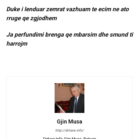
Duke i lenduar zemrat vazhuam te ecim ne ato
rruge qe zgjodhem
Ja perfundimi brenga qe mbarsim dhe smund ti
harrojm
Gjin Musa
http://dritare.info/
Dritare.Info Gjin Musa, Botues