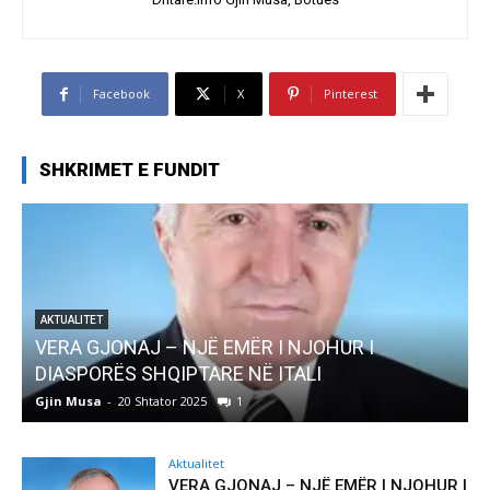
Facebook
X
Pinterest
SHKRIMET E FUNDIT
AKTUALITET
Pregaditi Gjin Musa-Rome- Shtator 2025
Gjin Musa
-
8 Shtator 2025
0
Aktualitet
VERA GJONAJ – NJË EMËR I NJOHUR I