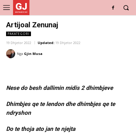
GJ
DRITARE E RE
Artijoal Zenunaj
PAKATEGORI
19 Dhjetor 2022
Updated:
19 Dhjetor 2022
Nga
Gjin Musa
Nese do besh dallimin midis 2 dhimbjeve
Dhimbjes qe te lendon dhe dhimbjes qe te
ndryshon
Do te thoja ato jan te njejta