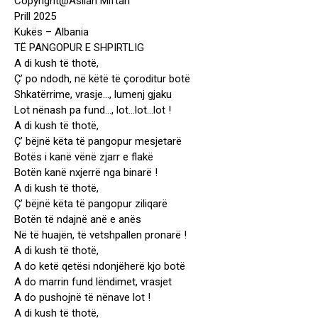
Copyright@Asllan Miftari
Prill 2025
Kukës – Albania
TË PANGOPUR E SHPIRTLIG
A di kush të thotë,
Ç’ po ndodh, në këtë të çoroditur botë
Shkatërrime, vrasje…, lumenj gjaku
Lot nënash pa fund…, lot…lot…lot !
A di kush të thotë,
Ç’ bëjnë këta të pangopur mesjetarë
Botës i kanë vënë zjarr e flakë
Botën kanë nxjerrë nga binarë !
A di kush të thotë,
Ç’ bëjnë këta të pangopur ziliqarë
Botën të ndajnë anë e anës
Në të huajën, të vetshpallen pronarë !
A di kush të thotë,
A do ketë qetësi ndonjëherë kjo botë
A do marrin fund lëndimet, vrasjet
A do pushojnë të nënave lot !
A di kush të thotë,