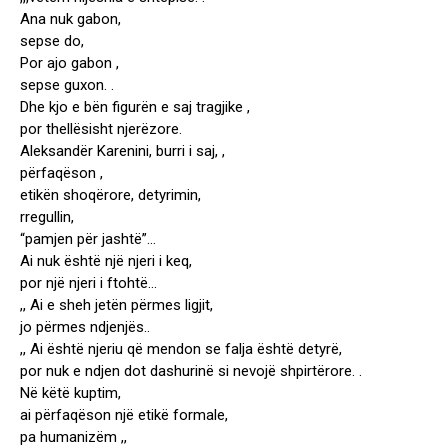
Ana nuk gabon,
sepse do,
Por ajo gabon ,
sepse guxon. .
Dhe kjo e bën figurën e saj tragjike ,
por thellësisht njerëzore.
Aleksandër Karenini, burri i saj, ,
përfaqëson ,
etikën shoqërore, detyrimin,
rregullin,
“pamjen për jashtë”…
Ai nuk është një njeri i keq,
por një njeri i ftohtë…
,, Ai e sheh jetën përmes ligjit,
jo përmes ndjenjës..
,, Ai është njeriu që mendon se falja është detyrë,
por nuk e ndjen dot dashurinë si nevojë shpirtërore. .
Në këtë kuptim,
ai përfaqëson një etikë formale,
pa humanizëm ,,