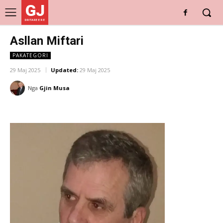
GJ
DRITARE E RE
Asllan Miftari
PAKATEGORI
29 Maj 2025
Updated:
29 Maj 2025
Nga
Gjin Musa