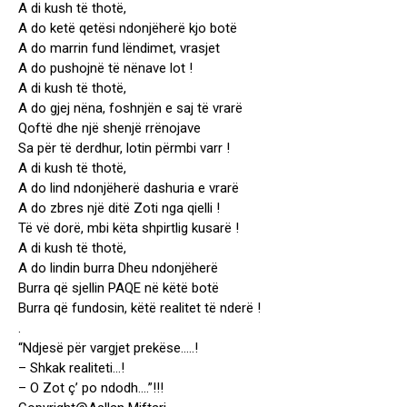
A di kush të thotë,
A do ketë qetësi ndonjëherë kjo botë
A do marrin fund lëndimet, vrasjet
A do pushojnë të nënave lot !
A di kush të thotë,
A do gjej nëna, foshnjën e saj të vrarë
Qoftë dhe një shenjë rrënojave
Sa për të derdhur, lotin përmbi varr !
A di kush të thotë,
A do lind ndonjëherë dashuria e vrarë
A do zbres një ditë Zoti nga qielli !
Të vë dorë, mbi këta shpirtlig kusarë !
A di kush të thotë,
A do lindin burra Dheu ndonjëherë
Burra që sjellin PAQE në këtë botë
Burra që fundosin, këtë realitet të nderë !
.
“Ndjesë për vargjet prekëse…..!
– Shkak realiteti…!
– O Zot ç’ po ndodh….”!!!