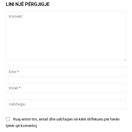
LINI NJË PËRGJIGJE
Koment:
Emr
Ema
Ue
Ruaj emrin tim, email dhe uebfaqen në këtë shfletues për herën
tjetër që komentoj.