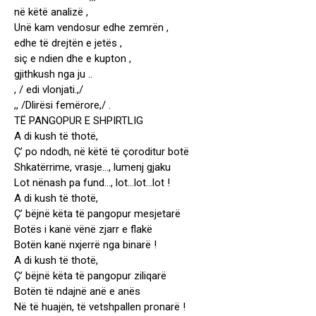
në këtë analizë ,
Unë kam vendosur edhe zemrën ,
edhe të drejtën e jetës ,
siç e ndien dhe e kupton ,
gjithkush nga ju ..
, / edi vlonjati.,/
,, /Dlirësi femërore,/ .
TË PANGOPUR E SHPIRTLIG
A di kush të thotë,
Ç’ po ndodh, në këtë të çoroditur botë
Shkatërrime, vrasje…, lumenj gjaku
Lot nënash pa fund…, lot…lot…lot !
A di kush të thotë,
Ç’ bëjnë këta të pangopur mesjetarë
Botës i kanë vënë zjarr e flakë
Botën kanë nxjerrë nga binarë !
A di kush të thotë,
Ç’ bëjnë këta të pangopur ziliqarë
Botën të ndajnë anë e anës
Në të huajën, të vetshpallen pronarë !