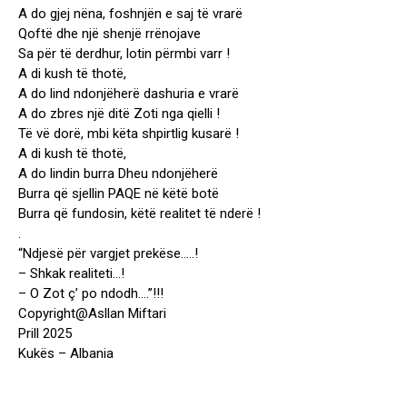
A do gjej nëna, foshnjën e saj të vrarë
Qoftë dhe një shenjë rrënojave
Sa për të derdhur, lotin përmbi varr !
A di kush të thotë,
A do lind ndonjëherë dashuria e vrarë
A do zbres një ditë Zoti nga qielli !
Të vë dorë, mbi këta shpirtlig kusarë !
A di kush të thotë,
A do lindin burra Dheu ndonjëherë
Burra që sjellin PAQE në këtë botë
Burra që fundosin, këtë realitet të nderë !
.
“Ndjesë për vargjet prekëse…..!
– Shkak realiteti…!
– O Zot ç’ po ndodh….”!!!
Copyright@Asllan Miftari
Prill 2025
Kukës – Albania