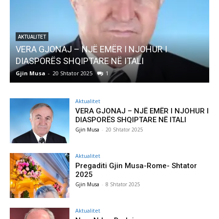
I
AKTUALITET
Pregaditi Gjin Musa-Rome- Shtator 2025
Gjin Musa
-
8 Shtator 2025
0
Aktualitet
VERA GJONAJ – NJË EMËR I NJOHUR I
DIASPORËS SHQIPTARE NË ITALI
Gjin Musa
-
20 Shtator 2025
Aktualitet
Pregaditi Gjin Musa-Rome- Shtator
2025
Gjin Musa
-
8 Shtator 2025
Aktualitet