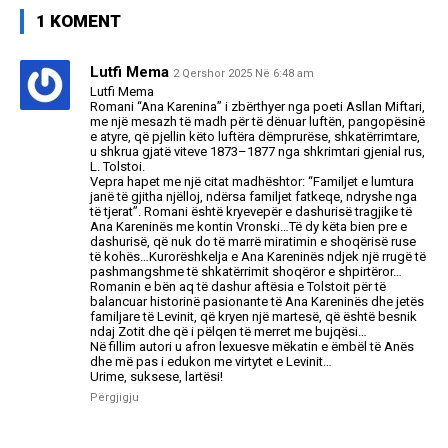
1 KOMENT
Lutfi Mema
2 Qershor 2025 Në 6:48 am
Lutfi Mema
Romani “Ana Karenina” i zbërthyer nga poeti Asllan Miftari,
me një mesazh të madh për të dënuar luftën, pangopësinë
e atyre, që pjellin këto luftëra dëmprurëse, shkatërrimtare,
u shkrua gjatë viteve 1873–1877 nga shkrimtari gjenial rus,
L. Tolstoi.
Vepra hapet me një citat madhështor: “Familjet e lumtura
janë të gjitha njëlloj, ndërsa familjet fatkeqe, ndryshe nga
të tjerat”. Romani është kryevepër e dashurisë tragjike të
Ana Kareninës me kontin Vronski…Të dy këta bien pre e
dashurisë, që nuk do të marrë miratimin e shoqërisë ruse
të kohës…Kurorëshkelja e Ana Kareninës ndjek një rrugë të
pashmangshme të shkatërrimit shoqëror e shpirtëror…
Romanin e bën aq të dashur aftësia e Tolstoit për të
balancuar historinë pasionante të Ana Kareninës dhe jetës
familjare të Levinit, që kryen një martesë, që është besnik
ndaj Zotit dhe që i pëlqen të merret me bujqësi…
Në fillim autori u afron lexuesve mëkatin e ëmbël të Anës
dhe më pas i edukon me virtytet e Levinit…
Urime, suksese, lartësi!
Përgjigju