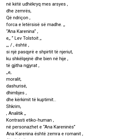
në këtë udhëkryq mes arsyes ,
dhe zemrës,
Që ndriçon ,
forca e letërsisë së madhe. ,,
“Ana Karenina” ,
e,, ” Lev Tolstoit ,,
,,, / , është ,
si një pasqyrë e shpirtit të njeriut,
ku shkëlqejnë dhe bien në hije ,
të gjitha ngjyrat ,
,,e,
moralit,
dashurisë,
dhimbjes ,
dhe kërkimit të kuptimit…
Shkrim,
, Analitik ,,
Kontrasti etiko-human ,
në personazhet e “Ana Kareninës”
Ana Karenina është zemra e romanit ,