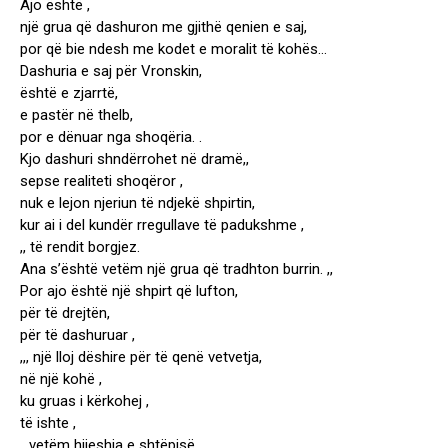
Ajo është ,
një grua që dashuron me gjithë qenien e saj,
por që bie ndesh me kodet e moralit të kohës…
Dashuria e saj për Vronskin,
është e zjarrtë,
e pastër në thelb,
por e dënuar nga shoqëria. .
Kjo dashuri shndërrohet në dramë,,
sepse realiteti shoqëror ,
nuk e lejon njeriun të ndjekë shpirtin,
kur ai i del kundër rregullave të padukshme ,
,, të rendit borgjez.
Ana s’është vetëm një grua që tradhton burrin. ,,
Por ajo është një shpirt që lufton,
për të drejtën,
për të dashuruar ,
,,, një lloj dëshire për të qenë vetvetja,
në një kohë ,
ku gruas i kërkohej ,
të ishte ,
,,,vetëm hijeshia e shtëpisë. .