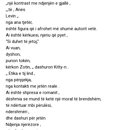
,,një kontrast me ndjenjën e gjallë ,
,,,të , Anës.
Levin ,,
nga ana tjetër,
është figura që i afrohet më shumë autorit vetë..
Ai është kërkuesi, njeriu që pyet ,
“Si duhet të jetoj,”.
Ai vuan,
dyshon,
punon tokën,
kërkon Zotin, ,, dashuron Kitty-n…
,, Etika e tij lind ,
nga përpjekja,
nga kontakti me jetën reale. .
Ai është shpresa e romanit ,
dëshmia se mund të ketë një moral të brendshëm,
të ndërtuar mbi përulësi,
ndershmëri ,
dhe dashuri për jetën.
Ndjenja njerëzore ,