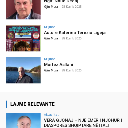
Nga: Ndue Dedaj
Gjin Musa
-
28 Korrik 2025
Krijime
Autore Katerina Tereziu Ligeja
Gjin Musa
-
28 Korrik 2025
Krijime
Murtez Asllani
Gjin Musa
-
28 Korrik 2025
LAJME RELEVANTE
Aktualitet
VERA GJONAJ – NJË EMËR I NJOHUR I
DIASPORËS SHQIPTARE NË ITALI