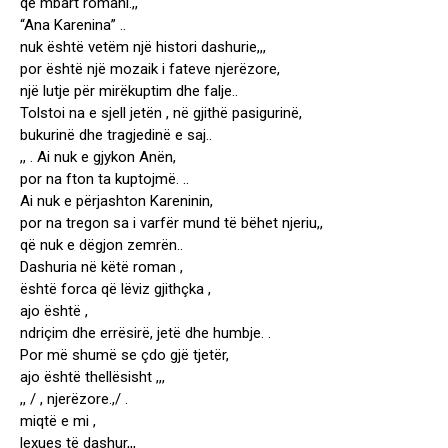
që mbart romani.,,
“Ana Karenina” ..
nuk është vetëm një histori dashurie,,,
por është një mozaik i fateve njerëzore,
një lutje për mirëkuptim dhe falje..
Tolstoi na e sjell jetën , në gjithë pasigurinë,
bukurinë dhe tragjedinë e saj..
,, . Ai nuk e gjykon Anën,
por na fton ta kuptojmë. ..
Ai nuk e përjashton Kareninin,
por na tregon sa i varfër mund të bëhet njeriu,,
që nuk e dëgjon zemrën..
Dashuria në këtë roman ,
është forca që lëviz gjithçka ,
ajo është ,
ndriçim dhe errësirë, jetë dhe humbje. .
Por më shumë se çdo gjë tjetër,
ajo është thellësisht ,,,
,, / , njerëzore.,/ .
miqtë e mi ,
lexues të dashur,,,