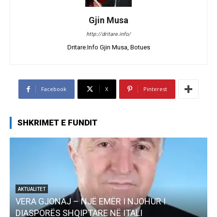
Gjin Musa
http://dritare.info/
Dritare.Info Gjin Musa, Botues
Facebook
X
Pinterest
SHKRIMET E FUNDIT
ËR I NJOHUR I
AKTUALITET
NË ITALI
Pregaditi Gjin Musa-Rome- S