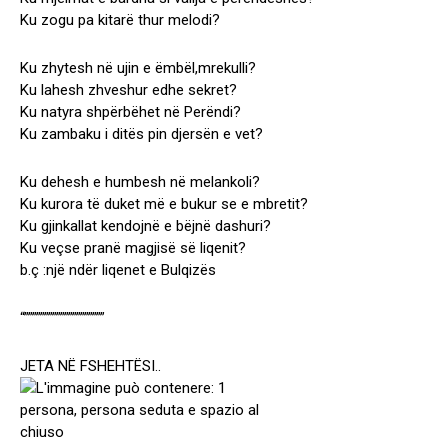
Ku zogu pa kitarë thur melodi?
Ku zhytesh në ujin e ëmbël,mrekulli?
Ku lahesh zhveshur edhe sekret?
Ku natyra shpërbëhet në Perëndi?
Ku zambaku i ditës pin djersën e vet?
Ku dehesh e humbesh në melankoli?
Ku kurora të duket më e bukur se e mbretit?
Ku gjinkallat kendojnë e bëjnë dashuri?
Ku veçse pranë magjisë së liqenit?
b.ç :një ndër liqenet e Bulqizës
“””””””””””””””””””””
JETA NË FSHEHTËSI..