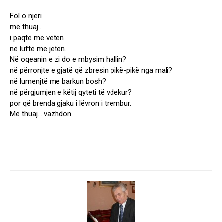
Fol o njeri
më thuaj…
i paqtë me veten
në luftë me jetën.
Në oqeanin e zi do e mbysim hallin?
në përronjte e gjatë që zbresin pikë-pikë nga mali?
në lumenjtë me barkun bosh?
në përgjumjen e këtij qyteti të vdekur?
por që brenda gjaku i lëvron i trembur.
Më thuaj….vazhdon