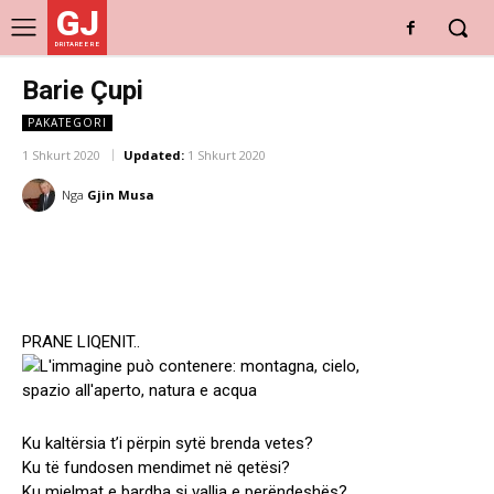
GJ
DRITARE E RE
Barie Çupi
PAKATEGORI
1 Shkurt 2020
Updated:
1 Shkurt 2020
Nga
Gjin Musa
PRANE LIQENIT..
Ku kaltërsia t’i përpin sytë brenda vetes?
Ku të fundosen mendimet në qetësi?
Ku mjelmat e bardha si vallja e perëndeshës?