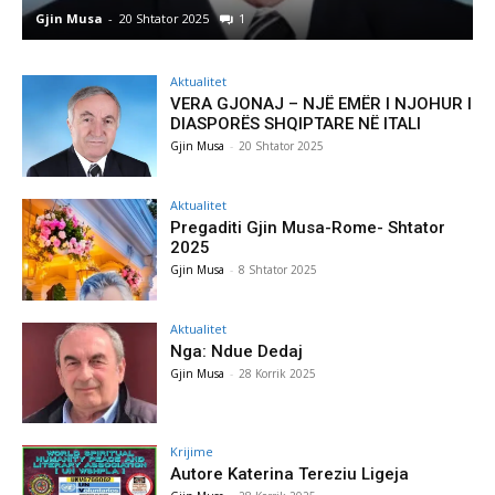
Gjin Musa
-
8 Shtator 2025
0
Aktualitet
VERA GJONAJ – NJË EMËR I NJOHUR I
DIASPORËS SHQIPTARE NË ITALI
Gjin Musa
-
20 Shtator 2025
Aktualitet
Pregaditi Gjin Musa-Rome- Shtator
2025
Gjin Musa
-
8 Shtator 2025
Aktualitet
Nga: Ndue Dedaj
Gjin Musa
-
28 Korrik 2025
Krijime
Autore Katerina Tereziu Ligeja