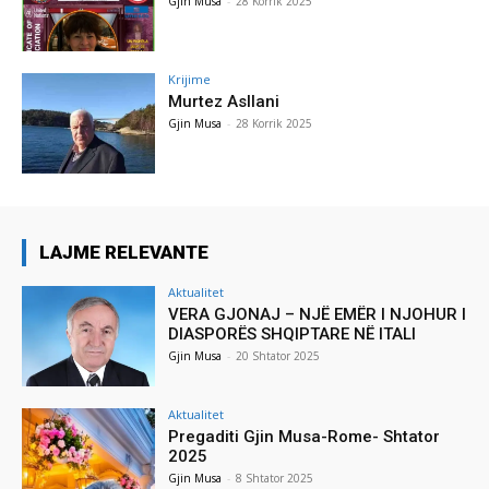
Gjin Musa
-
28 Korrik 2025
Krijime
Murtez Asllani
Gjin Musa
-
28 Korrik 2025
LAJME RELEVANTE
Aktualitet
VERA GJONAJ – NJË EMËR I NJOHUR I
DIASPORËS SHQIPTARE NË ITALI
Gjin Musa
-
20 Shtator 2025
Aktualitet
Pregaditi Gjin Musa-Rome- Shtator
2025
Gjin Musa
-
8 Shtator 2025