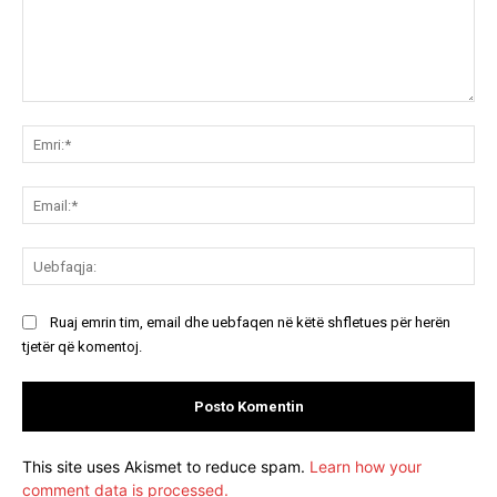
Koment:
Emr
Ema
Ue
Ruaj emrin tim, email dhe uebfaqen në këtë shfletues për herën
tjetër që komentoj.
This site uses Akismet to reduce spam.
Learn how your
comment data is processed.