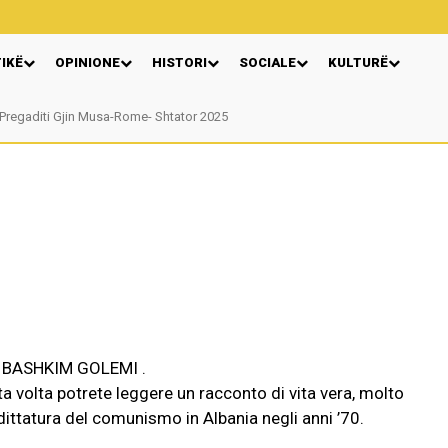
TIKË
OPINIONE
HISTORI
SOCIALE
KULTURË
egaditi Gjin Musa-Rome- Shtator 2025
Nga: Ndue Dedaj
se BASHKIM GOLEMI .
 volta potrete leggere un racconto di vita vera, molto
dittatura del comunismo in Albania negli anni ’70.