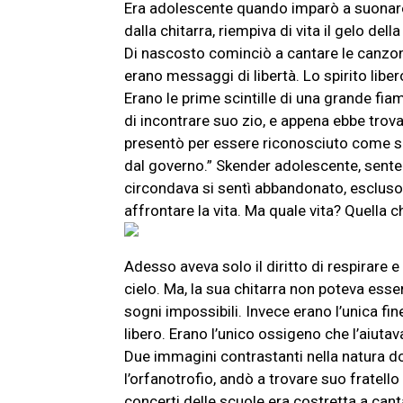
Era adolescente quando imparò a suonare
dalla chitarra, riempiva di vita il gelo de
Di nascosto cominciò a cantare le canzon
erano messaggi di libertà. Lo spirito libe
Erano le prime scintille di una grande fi
di incontrare suo zio, e appena ebbe trova
presentò per essere riconosciuto come suo 
dal governo.” Skender adolescente, senten
circondava si sentì abbandonato, escluso d
affrontare la vita. Ma quale vita? Quella 
Adesso aveva solo il diritto di respirare 
cielo. Ma, la sua chitarra non poteva esser
sogni impossibili. Invece erano l’unica fi
libero. Erano l’unico ossigeno che l’aiutav
Due immagini contrastanti nella natura do
l’orfanotrofio, andò a trovare suo fratello
concerti delle scuole era costretta a cant