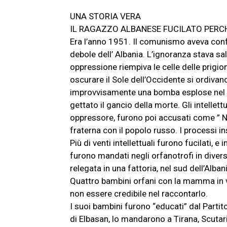
UNA STORIA VERA
IL RAGAZZO ALBANESE FUCILATO PERCH
Era l’anno 1951. Il comunismo aveva con
debole dell’ Albania. L’ignoranza stava sal
oppressione riempiva le celle delle prigion
oscurare il Sole dell’Occidente si ordivano
improvvisamente una bomba esplose nel co
gettato il gancio della morte. Gli intellett
oppressore, furono poi accusati come ” N
fraterna con il popolo russo. I processi i
Più di venti intellettuali furono fucilati, 
furono mandati negli orfanotrofi in diverse
relegata in una fattoria, nel sud dell’Albani
Quattro bambini orfani con la mamma in vi
non essere credibile nel raccontarlo.
I suoi bambini furono “educati” dal Partito
di Elbasan, lo mandarono a Tirana, Scutar