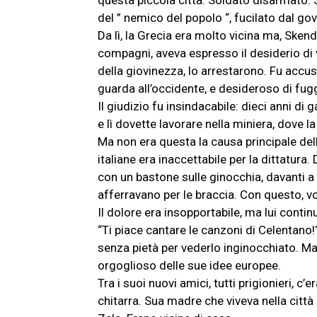
questa piccola città. Soldato disarmato. S
del ” nemico del popolo “, fucilato dal go
Da lì, la Grecia era molto vicina ma, Ske
compagni, aveva espresso il desiderio di vi
della giovinezza, lo arrestarono. Fu accu
guarda all’occidente, e desideroso di fuggi
Il giudizio fu insindacabile: dieci anni di
e lì dovette lavorare nella miniera, dove la
Ma non era questa la causa principale dell
italiane era inaccettabile per la dittatura.
con un bastone sulle ginocchia, davanti a 
afferravano per le braccia. Con questo, vo
Il dolore era insopportabile, ma lui continu
“Ti piace cantare le canzoni di Celentano
senza pietà per vederlo inginocchiato. Ma
orgoglioso delle sue idee europee.
Tra i suoi nuovi amici, tutti prigionieri, 
chitarra. Sua madre che viveva nella citt