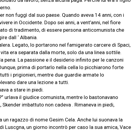
oldato da lavoro, senza alcuna paga. Perché lui era il figlio
verno.
nder non fuggì dal suo paese. Quando aveva 14 anni, con i
vere in Occidente. Dopo sei anni, a vent’anni, nel fiore
sato di tradimento, di essere persona anticomunista che
re dall ‘ Albania.
 galera. Legato, lo portarono nel famigerato carcere di Spaci,
 vita era separata dalla morte, solo da una linea sottile.
a pena. La passione e il desiderio infinito per le canzoni
 Dunque, prima di portarlo nella cella lo picchiarono forte
tutti i prigionieri, mentre due guardie armate lo
levano dare una lezione a tutti.
ava a stare in piedi.
!?” urlava il giudice comunista, mentre lo bastonavano
, Skender imbattuto non cadeva . Rimaneva in piedi,
c’era un ragazzo di nome Gesim Cela. Anche lui suonava la
à di Luscgna, un giorno incontrò per caso la sua amica, Vace