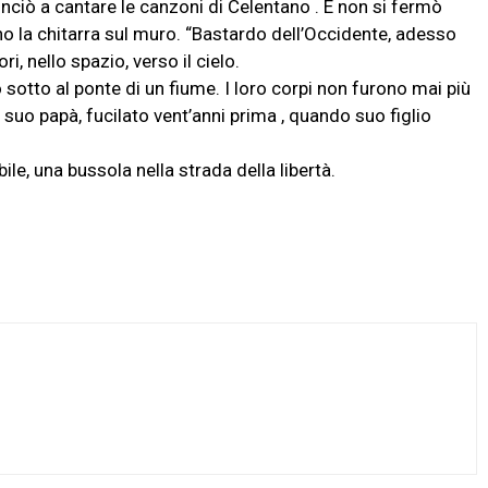
inciò a cantare le canzoni di Celentano . E non si fermò
o la chitarra sul muro. “Bastardo dell’Occidente, adesso
i, nello spazio, verso il cielo.
o sotto al ponte di un fiume. I loro corpi non furono mai più
 suo papà, fucilato vent’anni prima , quando suo figlio
bile, una bussola nella strada della libertà.