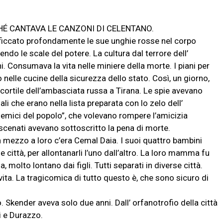
É CANTAVA LE CANZONI DI CELENTANO.
ficcato profondamente le sue unghie rosse nel corpo
endo le scale del potere. La cultura dal terrore dell’
i. Consumava la vita nelle miniere della morte. I piani per
 nelle cucine della sicurezza dello stato. Così, un giorno,
rtile dell’ambasciata russa a Tirana. Le spie avevano
uali che erano nella lista preparata con lo zelo dell’
emici del popolo”, che volevano rompere l’amicizia
nscenati avevano sottoscritto la pena di morte.
e in mezzo a loro c’era Cemal Daia. I suoi quattro bambini
 città, per allontanarli l’uno dall’altro. La loro mamma fu
a, molto lontano dai figli. Tutti separati in diverse città.
ta. La tragicomica di tutto questo è, che sono sicuro di
. Skender aveva solo due anni. Dall’ orfanotrofio della città
i e Durazzo.