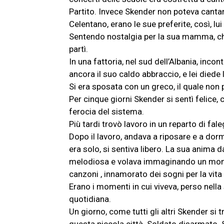
Partito. Invece Skender non poteva cantare
Celentano, erano le sue preferite, così, lu
Sentendo nostalgia per la sua mamma, che 
partì.
In una fattoria, nel sud dell’Albania, incon
ancora il suo caldo abbraccio, e lei diede l
Si era sposata con un greco, il quale non 
Per cinque giorni Skender si sentì felice,
ferocia del sistema.
Più tardi trovò lavoro in un reparto di fal
Dopo il lavoro, andava a riposare e a dorm
era solo, si sentiva libero. La sua anima d
melodiosa e volava immaginando un mondo 
canzoni , innamorato dei sogni per la vita 
Erano i momenti in cui viveva, perso nell
quotidiana.
Un giorno, come tutti gli altri Skender si t