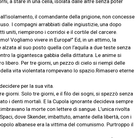
i, a stare in una cella, isolata dalle altre senza poter
 dall’isolamento, il comandante della prigione, non concesse
iuso. I compagni arrabbiati dalle ingiustizie, una dopo
ti uniti, riempirono i corridoi e il cortile del carcere.
mo! Vogliamo vivere in Europa!” Ed, in un attimo, la
alzata al suo posto quella con l’aquila a due teste senza
dentro la gigantesca gabbia della dittatura. Le anime si
o libero. Per tre giorni, un pezzo di cielo si riempì delle
re della vita violentata rompevano lo spazio.Rimasero eterne
decidere per la sua vita.
e giorni. Solo tre giorni, e il filo dei sogni, si spezzò senza
ato i denti mortali. E la Cupola ignorante decideva sempre
e timbravano la morte con lettere di sangue. L’unica rivolta
di Spaci, dove Skender, imbattuto, amante della libertà, con i
popolo albanese era la vittima del comunismo. Purtroppo il