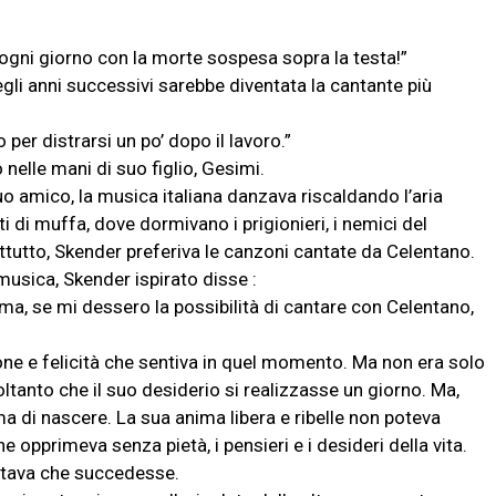
 ogni giorno con la morte sospesa sopra la testa!”
egli anni successivi sarebbe diventata la cantante più
o per distrarsi un po’ dopo il lavoro.”
 nelle mani di suo figlio, Gesimi.
o amico, la musica italiana danzava riscaldando l’aria
i di muffa, dove dormivano i prigionieri, i nemici del
attutto, Skender preferiva le canzoni cantate da Celentano.
 musica, Skender ispirato disse :
Roma, se mi dessero la possibilità di cantare con Celentano,
ione e felicità che sentiva in quel momento. Ma non era solo
ltanto che il suo desiderio si realizzasse un giorno. Ma,
ma di nascere. La sua anima libera e ribelle non poteva
he opprimeva senza pietà, i pensieri e i desideri della vita.
ttava che succedesse.