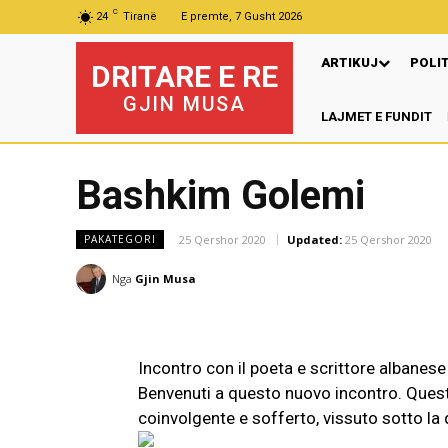
C
24
Tiranë
E premte, 7 Gusht 2026
ARTIKUJ
POLI
DRITARE E RE
GJIN MUSA
LAJMET E FUNDIT
Pr
Bashkim Golemi
25 Qershor 2020
Updated:
25 Qershor 2020
PAKATEGORI
Nga
Gjin Musa
Incontro con il poeta e scrittore albane
Benvenuti a questo nuovo incontro. Questa
coinvolgente e sofferto, vissuto sotto la 