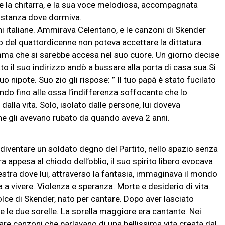
 la chitarra, e la sua voce melodiosa, accompagnata
lla stanza dove dormiva.
i italiane. Ammirava Celentano, e le canzoni di Skender
ro del quattordicenne non poteva accettare la dittatura.
amma che si sarebbe accesa nel suo cuore. Un giorno decise
to il suo indirizzo andò a bussare alla porta di casa sua.Si
nipote. Suo zio gli rispose: ” Il tuo papà è stato fucilato
do fino alle ossa l’indifferenza soffocante che lo
alla vita. Solo, isolato dalle persone, lui doveva
che gli avevano rubato da quando aveva 2 anni.
e diventare un soldato degno del Partito, nello spazio senza
a appesa al chiodo dell’oblio, il suo spirito libero evocava
nestra dove lui, attraverso la fantasia, immaginava il mondo
a a vivere. Violenza e speranza. Morte e desiderio di vita.
lce di Skender, nato per cantare. Dopo aver lasciato
 e le due sorelle. La sorella maggiore era cantante. Nei
are canzoni che parlavano di una bellissima vita creata dal