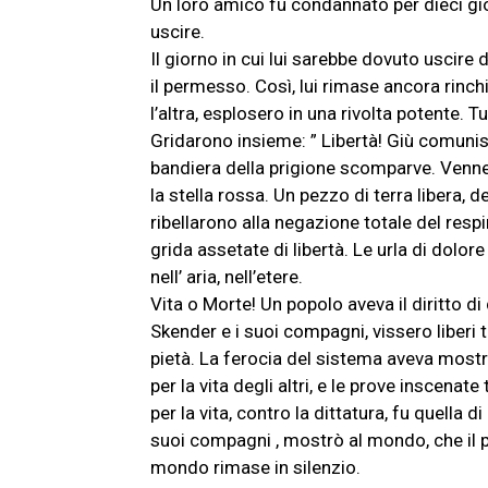
Un loro amico fu condannato per dieci giorn
uscire.
Il giorno in cui lui sarebbe dovuto uscire
il permesso. Così, lui rimase ancora rinch
l’altra, esplosero in una rivolta potente. Tut
Gridarono insieme: ” Libertà! Giù comunis
bandiera della prigione scomparve. Venne 
la stella rossa. Un pezzo di terra libera, 
ribellarono alla negazione totale del respir
grida assetate di libertà. Le urla di dolo
nell’ aria, nell’etere.
Vita o Morte! Un popolo aveva il diritto di 
Skender e i suoi compagni, vissero liberi tr
pietà. La ferocia del sistema aveva mostr
per la vita degli altri, e le prove inscenat
per la vita, contro la dittatura, fu quella 
suoi compagni , mostrò al mondo, che il 
mondo rimase in silenzio.