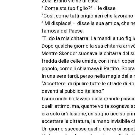
Zela. Erano vicine di casa.
” Come sta tuo figlio?” – le disse.
“Così, come tutti prigionieri che lavorano
” Mi dispiace! – disse la sua amica, che n
famosa del Paese.
“Ti do la mia chitarra. La mandi a tuo figli
Dopo qualche giorno la sua chitarra arrivò
Mentre Skender suonava la chitarra del su
fredda delle celle umide, con i muri copert
popolo, come li chiamava il Partito. Sopr
In una sera tardi, perso nella magia della
“Accetterei di ripulire tutte le strade di 
davanti al pubblico italiano.”
I suoi occhi brillavano dalla grande pass
quell’ attimo, ma, quante volte sognava so
era solo un’illusione, un sogno ucciso pri
accettare la dittatura, la mano invisibile c
Un giorno successe quello che ci si aspe