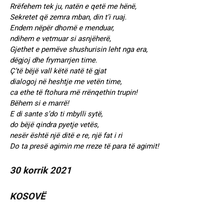
Rrëfehem tek ju, natën e qetë me hënë,
Sekretet që zemra mban, din t’i ruaj.
Endem nëpër dhomë e menduar,
ndihem e vetmuar si asnjëherë,
Gjethet e pemëve shushurisin leht nga era,
dëgjoj dhe frymarrjen time.
Ç’të bëjë vall këtë natë të gjat
dialogoj në heshtje me vetën time,
ca ethe të ftohura më rrënqethin trupin!
Bëhem si e marrë!
E di sante s’do ti mbylli sytë,
do bëjë qindra pyetje vetës,
nesër është një ditë e re, një fat i ri
Do ta presë agimin me rreze të para të agimit!
30 korrik 2021
KOSOVË