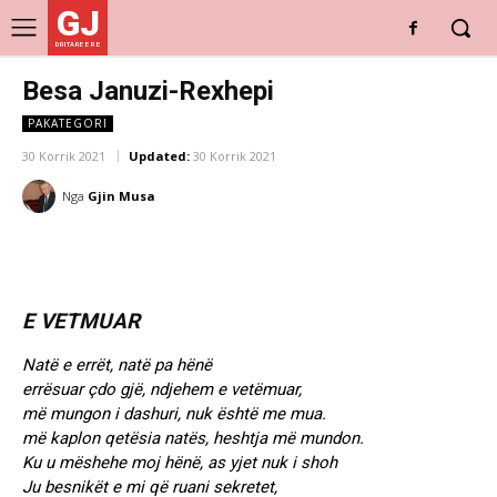
GJ
DRITARE E RE
Besa Januzi-Rexhepi
PAKATEGORI
30 Korrik 2021
Updated:
30 Korrik 2021
Nga
Gjin Musa
E VETMUAR
Natë e errët, natë pa hënë
errësuar çdo gjë, ndjehem e vetëmuar,
më mungon i dashuri, nuk është me mua.
më kaplon qetësia natës, heshtja më mundon.
Ku u mëshehe moj hënë, as yjet nuk i shoh
Ju besnikët e mi që ruani sekretet,