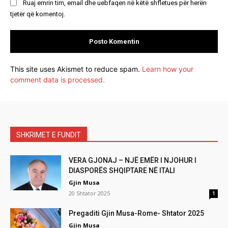
Ruaj emrin tim, email dhe uebfaqen në këtë shfletues për herën
tjetër që komentoj.
This site uses Akismet to reduce spam.
Learn how your
comment data is processed.
SHKRIMET E FUNDIT
VERA GJONAJ – NJË EMËR I NJOHUR I
DIASPORËS SHQIPTARE NË ITALI
Gjin Musa
20 Shtator 2025
1
Pregaditi Gjin Musa-Rome- Shtator 2025
Gjin Musa