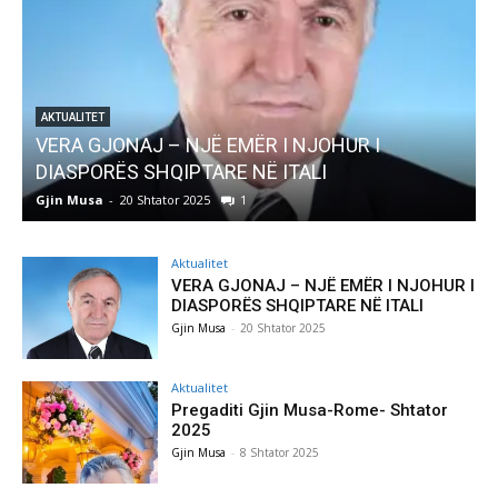
JOHUR I
AKTUALITET
LI
Pregaditi Gjin Musa-Rome- Shtator 
Gjin Musa
-
8 Shtator 2025
0
Aktualitet
VERA GJONAJ – NJË EMËR I NJOHUR I
DIASPORËS SHQIPTARE NË ITALI
Gjin Musa
-
20 Shtator 2025
Aktualitet
Pregaditi Gjin Musa-Rome- Shtator
2025
Gjin Musa
-
8 Shtator 2025