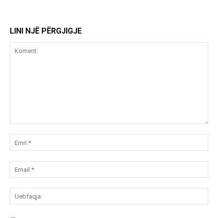
LINI NJË PËRGJIGJE
Koment:
Emr
Ema
Ue