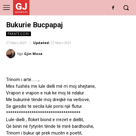
GJ
DRITARE E RE
Bukurie Bucpapaj
PAKATEGORI
27 Mars 2021
Updated:
27 Mars 2021
Nga
Gjin Musa
Trinom i artë……..,
Mes fushés me lule dielli mè rri moj shejtane,
Vrapon e vrapon e nuk ke moj tè ndalur
Me bukurinè tènde moj dreqkè na verbove,
Se gjesdis te secila lule porsi njè flutur.
***********************************
Lule-dielli , floket biond e rrezet e diellit,
Që binin në fytyrên tènde tè mirê bardhoshe,
Trinom i bukur qè prek muzên e poetit,