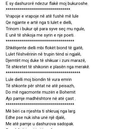
E sy dashurorê ndezur flakê moj bukuroshe.
********************************
Vrapoje e vrapoje nê atê fushè mê lule
Qe ngjante e artê nga ti lulet e dielli,
Trinom i bukur qê para syve seç mu ngule,
E unê tê shikoja me syrin e nje poeti.
**********************************
Shkêlqente dielli mbi flokèt biond tê gjatê,
Lulet fêshvêrinin nê trupin tënd si ngjalê,
Djemtèt moj duke tê shikuar i zuni marazê,
Tê shkretet tê shikonin e plasên nga merakê.
*************************************
Lule dielli moj biondin tê vura emrin
Tê shkonte pêr shtat në atê peisazh,
Do mê ngacmonte muzën e Bohemit
Ajo pamje madhêshtore nė atë çast .
**********************************
Mê bëri ca rrjeshta ti shkruaj nga larg.
Edhe pse nuk isha unë njê djalë,
Me atê pamje u dashurova sadopak.