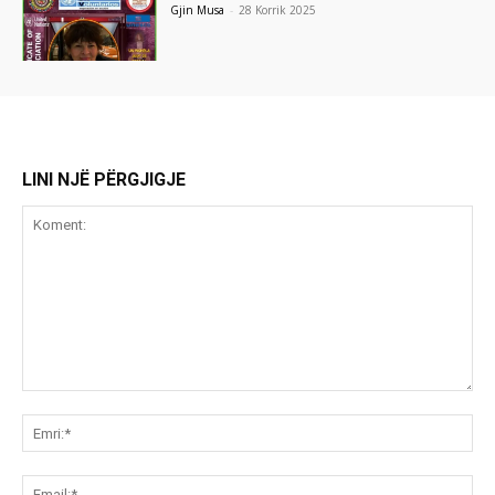
Gjin Musa
-
28 Korrik 2025
LINI NJË PËRGJIGJE
Koment:
Emr
Ema