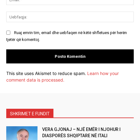
Ue
Ruaj emrin tim, email dhe uebfaqen në këtë shfletues për herën
tjetër që komentoj.
This site uses Akismet to reduce spam.
Learn how your
comment data is processed.
SHKRIMET E FUNDIT
VERA GJONAJ – NJË EMËR I NJOHUR I
DIASPORËS SHQIPTARE NË ITALI