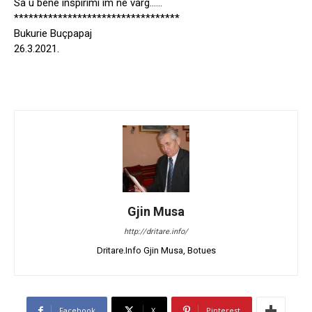
Sa u bênë inspirimi im nê varg……
**********************************
Bukurie Buçpapaj
26.3.2021.
Gjin Musa
http://dritare.info/
Dritare.Info Gjin Musa, Botues
Facebook
X
Pinterest