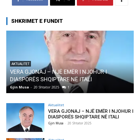
SHKRIMET E FUNDIT
AKTUALITET
VERA GJONAJ – NJË EMËR I NJOHUR I
AKTUA
DIASPORËS SHQIPTARE NË ITALI
Preg
Gjin Musa
-
20 Shtator 2025
1
Gjin 
Aktualitet
VERA GJONAJ – NJË EMËR I NJOHUR I
DIASPORËS SHQIPTARE NË ITALI
Gjin Musa
-
20 Shtator 2025
Aktualitet