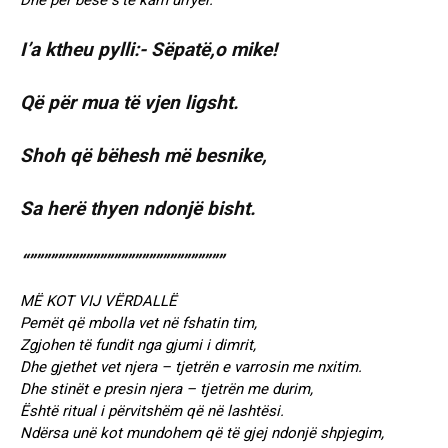
Dhe për besë s’të kam urryer.
I’a ktheu pylli:- Sëpatë,o mike!
Që për mua të vjen ligsht.
Shoh që bëhesh më besnike,
Sa herë thyen ndonjë bisht.
“””””””””””””””””””””””””””””
MË KOT VIJ VËRDALLË
Pemët që mbolla vet në fshatin tim,
Zgjohen të fundit nga gjumi i dimrit,
Dhe gjethet vet njera – tjetrën e varrosin me nxitim.
Dhe stinët e presin njera – tjetrën me durim,
Është ritual i përvitshëm që në lashtësi.
Ndërsa unë kot mundohem që të gjej ndonjë shpjegim,