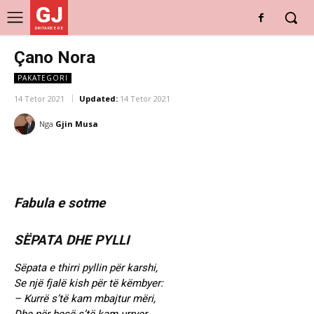
GJ
DRITARE E RE
Çano Nora
PAKATEGORI
14 Tetor 2021
Updated:
14 Tetor 2021
Nga
Gjin Musa
Fabula e sotme
SËPATA DHE PYLLI
Sëpata e thirri pyllin për karshi,
Se një fjalë kish për të këmbyer:
– Kurrë s’të kam mbajtur mëri,