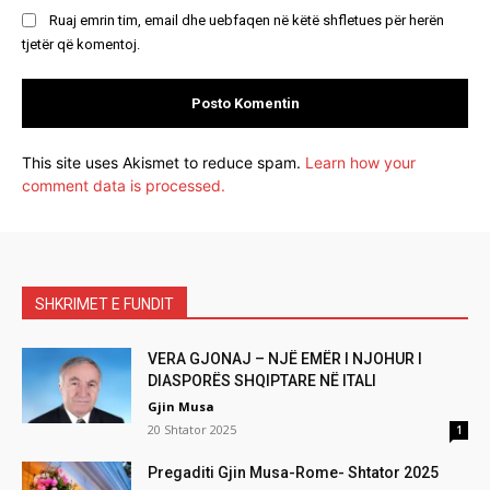
Ruaj emrin tim, email dhe uebfaqen në këtë shfletues për herën
tjetër që komentoj.
This site uses Akismet to reduce spam.
Learn how your
comment data is processed.
SHKRIMET E FUNDIT
VERA GJONAJ – NJË EMËR I NJOHUR I
DIASPORËS SHQIPTARE NË ITALI
Gjin Musa
20 Shtator 2025
1
Pregaditi Gjin Musa-Rome- Shtator 2025