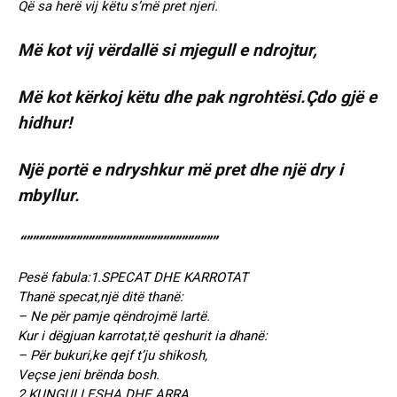
Që sa herë vij këtu s’më pret njeri.
Më kot vij vërdallë si mjegull e ndrojtur,
Më kot kërkoj këtu dhe pak ngrohtësi.Çdo gjë e
hidhur!
Një portë e ndryshkur më pret dhe një dry i
mbyllur.
“”””””””””””””””””””””””””””””””
Pesë fabula:1.SPECAT DHE KARROTAT
Thanë specat,një ditë thanë:
– Ne për pamje qëndrojmë lartë.
Kur i dëgjuan karrotat,të qeshurit ia dhanë:
– Për bukuri,ke qejf t’ju shikosh,
Veçse jeni brënda bosh.
2.KUNGULLESHA DHE ARRA