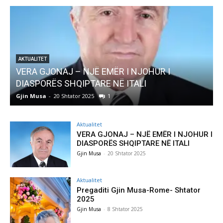
AKTUALITET
Pregaditi Gjin Musa-Rome- Shtator 2025
Gjin Musa
-
8 Shtator 2025
0
Aktualitet
VERA GJONAJ – NJË EMËR I NJOHUR I
DIASPORËS SHQIPTARE NË ITALI
Gjin Musa
-
20 Shtator 2025
Aktualitet
Pregaditi Gjin Musa-Rome- Shtator
2025
Gjin Musa
-
8 Shtator 2025