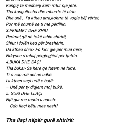
Kunguj të mëdhenj kam rritur një jetë,
Tha kungullesha dhe mburrte të birin.
Dhe unë ,- i’a ktheu arra,kokrra të vogla bëj vërtet,
Por më shumë se ti më përfillin.
3.PERIMET DHE SHIU
Perimet,që në tokë ishin shtrirë,
Shiut i folën keq për breshërin.
Ua ktheu shiu:- Po kini gjë për mua mirë,
Ndryshe s’mbaj përgjegjësi për tjetrin.
4.BUKA DHE SAÇI
Tha buka:- Sa herë që futem në furrë,
Ti o saç më del në udhë.
I’a kthen saçi urtë e butë:
– Unë për ty digjem moj bukë.
5. GURI DHE LLAÇI
Një gur me murin u ndesh:
– Çdo llaçi këtu mes nesh?
Tha llaçi nëpër gurë shtrirë: