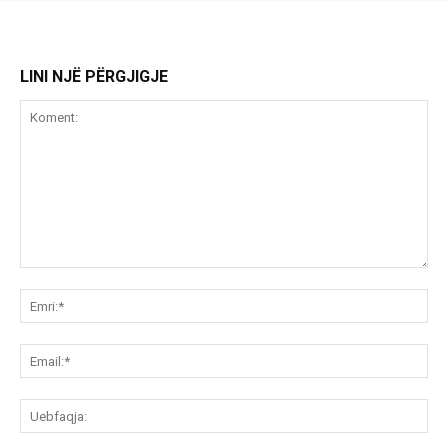
LINI NJË PËRGJIGJE
Koment:
Emr
Ema
Ue