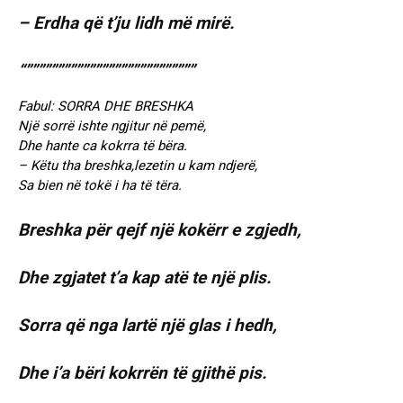
– Erdha që t’ju lidh më mirë.
“”””””””””””””””””””””””””””
Fabul: SORRA DHE BRESHKA
Një sorrë ishte ngjitur në pemë,
Dhe hante ca kokrra të bëra.
– Këtu tha breshka,lezetin u kam ndjerë,
Sa bien në tokë i ha të tëra.
Breshka për qejf një kokërr e zgjedh,
Dhe zgjatet t’a kap atë te një plis.
Sorra që nga lartë një glas i hedh,
Dhe i’a bëri kokrrën të gjithë pis.