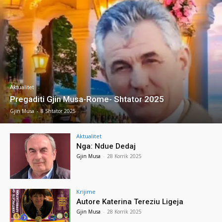
Aktualitet
Pregaditi Gjin Musa-Rome- Shtator 2025
Gjin Musa
-
8 Shtator 2025
Aktualitet
Nga: Ndue Dedaj
Gjin Musa
-
28 Korrik 2025
Krijime
Autore Katerina Tereziu Ligeja
Gjin Musa
-
28 Korrik 2025