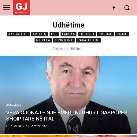
GJ
DRITARE E RE
Udhëtime
AKTUALITET
ARTIKUJ
ESE
FABULA
HISTORI
KRIJIME
LAJME
NOVELA
OPINIONE
PAKATEGORI
Shkrime udhëtimi…
Aktualitet
VERA GJONAJ – NJË EMËR I NJOHUR I DIASPORËS
SHQIPTARE NË ITALI
Gjin Musa
-
20 Shtator 2025