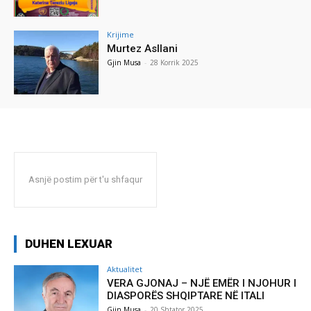
Krijime
Murtez Asllani
Gjin Musa
-
28 Korrik 2025
Asnjë postim për t'u shfaqur
DUHEN LEXUAR
Aktualitet
VERA GJONAJ – NJË EMËR I NJOHUR I
DIASPORËS SHQIPTARE NË ITALI
Gjin Musa
-
20 Shtator 2025