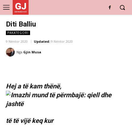
GJ
DRITARE E RE
Diti Balliu
PAKATEGORI
9 Nëntor 2020
Updated:
9 Nëntor 2020
Nga
Gjin Musa
Hej a të kam thënë,
të të vijë keq kur