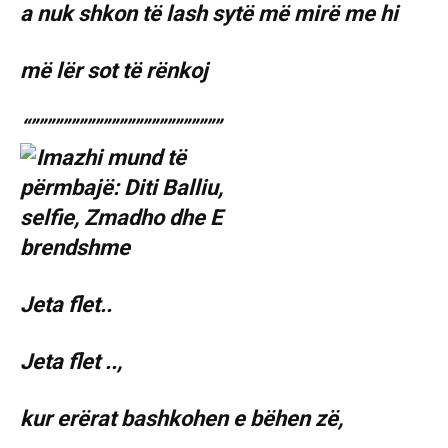
a nuk shkon të lash sytë më mirë me hi
më lër sot të rënkoj
“””””””””””””””””””””””””
Jeta flet..
Jeta flet ..,
kur erërat bashkohen e bëhen zë,