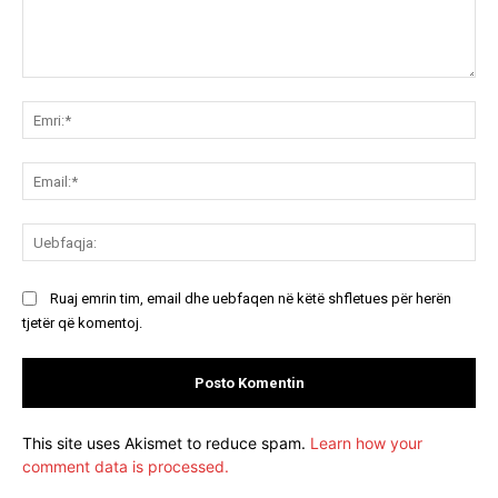
Koment:
Emr
Ema
Ue
Ruaj emrin tim, email dhe uebfaqen në këtë shfletues për herën
tjetër që komentoj.
This site uses Akismet to reduce spam.
Learn how your
comment data is processed.