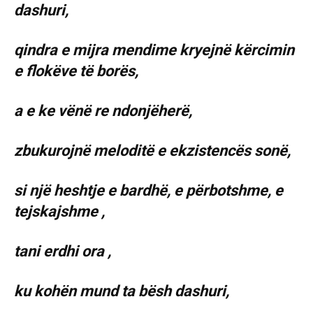
dashuri,
qindra e mijra mendime kryejnë kërcimin
e flokëve të borës,
a e ke vënë re ndonjëherë,
zbukurojnë meloditë e ekzistencës sonë,
si një heshtje e bardhë, e përbotshme, e
tejskajshme ,
tani erdhi ora ,
ku kohën mund ta bësh dashuri,