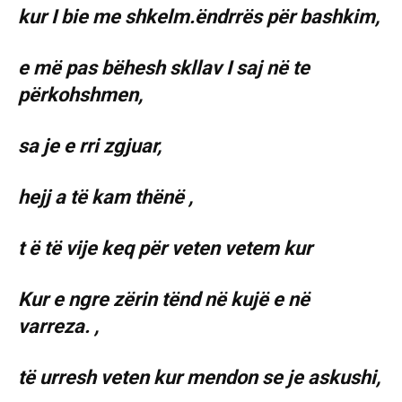
kur I bie me shkelm.ëndrrës për bashkim,
e më pas bëhesh skllav I saj në te
përkohshmen,
sa je e rri zgjuar,
hejj a të kam thënë ,
t ë të vije keq për veten vetem kur
Kur e ngre zërin tënd në kujë e në
varreza. ,
të urresh veten kur mendon se je askushi,