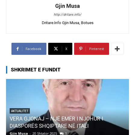
Gjin Musa
http://dritare.info/
Dritare.Info Gjin Musa, Botues
Facebook
X
Pinterest
SHKRIMET E FUNDIT
AKTUALITET
Pregaditi Gjin Musa-Rome- Shtator 2025
Gjin Musa
-
8 Shtator 2025
0
G