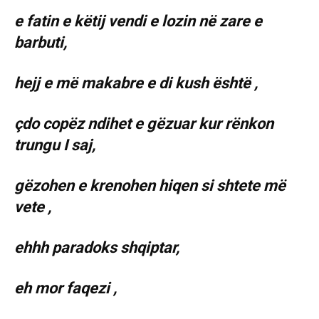
e fatin e këtij vendi e lozin në zare e
barbuti,
hejj e më makabre e di kush është ,
çdo copëz ndihet e gëzuar kur rënkon
trungu I saj,
gëzohen e krenohen hiqen si shtete më
vete ,
ehhh paradoks shqiptar,
eh mor faqezi ,