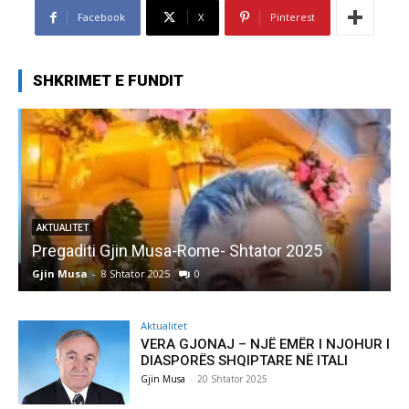
Facebook
X
Pinterest
SHKRIMET E FUNDIT
AKTUALITET
Pregaditi Gjin Musa-Rome- Shtator 2025
Gjin Musa
-
8 Shtator 2025
0
G
Aktualitet
VERA GJONAJ – NJË EMËR I NJOHUR I
DIASPORËS SHQIPTARE NË ITALI
Gjin Musa
-
20 Shtator 2025