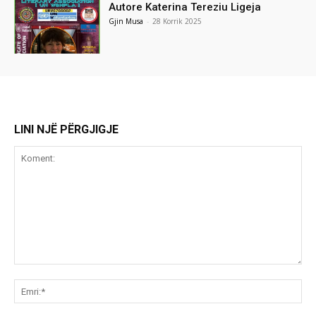
Autore Katerina Tereziu Ligeja
Gjin Musa
-
28 Korrik 2025
LINI NJË PËRGJIGJE
Koment:
Emr