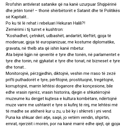
Rrofshin antivlerat satanike që na kanë uzurpuar Shqipërinë
dhe jetën tonë! – thonë shërbëtorët e Satanit dhe të Politikës
së Kapitalit…
Po ku të lë rehat i rebeluari Hekuran Halili?!
Zemërimi i tij turret e kushtron:
“Koshadhet, çetnikët, udbashët, andartët, kleftët, gjoja të
moderuar, gjoja të europianizuar, me kostume diplomatike,
gravata, në thelb ata që ishin kanë mbetur.
Ata bëjnë ligjin në qeveritë e tyre dhe tonën, në parlamentet e
tyre dhe tonin, në gjykatat e tyre dhe tonat, në bizneset e tyre
dhe tonat…
Monitorojnë, përzgjedhin, diktojnë, veshin me rraso të zezë
prifti puthadorët e tyre, përfitojnë, prostituojnë, tregëtojnë,
korruptojnë, marrin lehtësi doganore dhe konçesione, bile
edhe vrasin njerëz, vrasin historira, djegin e shkatërrojnë
muzeume ku dergjet kujtesa e kultura kombëtare, ndërtojnë
muze varre me ushtarët e tyre si kufinj të rinj, me lehtësi më
të madhe se atëherë kur u zu, u bë ky i shkrreti i yni vend.
Puna ka shkuar deri atje, saqë, jo vetëm vendin, shpirtin,
emrat, njerzëit i morën, por na kanë marrë edhe qiejt, që gjoja