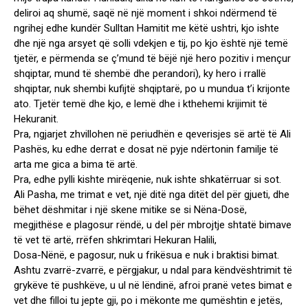
deliroi aq shumë, saqë në një moment i shkoi ndërmend të
ngrihej edhe kundër Sulltan Hamitit me këtë ushtri, kjo ishte
dhe një nga arsyet që solli vdekjen e tij, po kjo është një temë
tjetër, e përmenda se ç’mund të bëjë një hero pozitiv i mençur
shqiptar, mund të shembë dhe perandori), ky hero i rrallë
shqiptar, nuk shembi kufijtë shqiptarë, po u mundua t’i krijonte
ato. Tjetër temë dhe kjo, e lemë dhe i kthehemi krijimit të
Hekuranit.
Pra, ngjarjet zhvillohen në periudhën e qeverisjes së artë të Ali
Pashës, ku edhe derrat e dosat në pyje ndërtonin familje të
arta me gica a bima të artë.
Pra, edhe pylli kishte mirëqenie, nuk ishte shkatërruar si sot.
Ali Pasha, me trimat e vet, një ditë nga ditët del për gjueti, dhe
bëhet dëshmitar i një skene mitike se si Nëna-Dosë,
megjithëse e plagosur rëndë, u del për mbrojtje shtatë bimave
të vet të artë, rrëfen shkrimtari Hekuran Halili,
Dosa-Nënë, e pagosur, nuk u frikësua e nuk i braktisi bimat.
Ashtu zvarrë-zvarrë, e përgjakur, u ndal para këndvështrimit të
grykëve të pushkëve, u ul në lëndinë, afroi pranë vetes bimat e
vet dhe filloi tu jepte gji, po i mëkonte me qumështin e jetës,