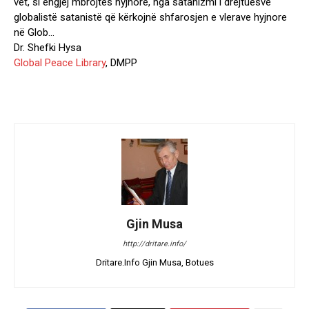
vet, si engjëj mbrojtës hyjnorë, nga satanizmi i drejtuesve
globalistë satanistë që kërkojnë shfarosjen e vlerave hyjnore
në Glob…
Dr. Shefki Hysa
Global Peace Library
, DMPP
Gjin Musa
http://dritare.info/
Dritare.Info Gjin Musa, Botues