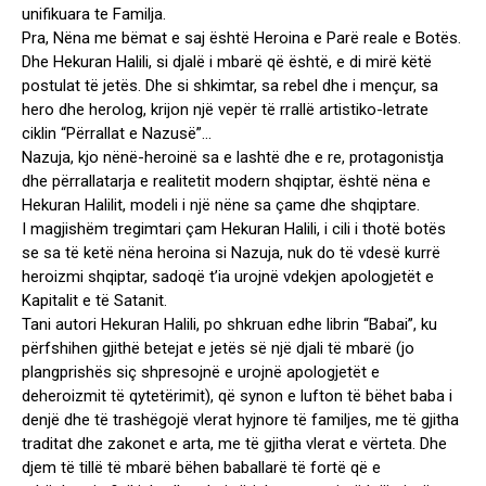
unifikuara te Familja.
Pra, Nëna me bëmat e saj është Heroina e Parë reale e Botës.
Dhe Hekuran Halili, si djalë i mbarë që është, e di mirë këtë
postulat të jetës. Dhe si shkimtar, sa rebel dhe i mençur, sa
hero dhe herolog, krijon një vepër të rrallë artistiko-letrate
ciklin “Përrallat e Nazusë”…
Nazuja, kjo nënë-heroinë sa e lashtë dhe e re, protagonistja
dhe përrallatarja e realitetit modern shqiptar, është nëna e
Hekuran Halilit, modeli i një nëne sa çame dhe shqiptare.
I magjishëm tregimtari çam Hekuran Halili, i cili i thotë botës
se sa të ketë nëna heroina si Nazuja, nuk do të vdesë kurrë
heroizmi shqiptar, sadoqë t’ia urojnë vdekjen apologjetët e
Kapitalit e të Satanit.
Tani autori Hekuran Halili, po shkruan edhe librin “Babai”, ku
përfshihen gjithë betejat e jetës së një djali të mbarë (jo
plangprishës siç shpresojnë e urojnë apologjetët e
deheroizmit të qytetërimit), që synon e lufton të bëhet baba i
denjë dhe të trashëgojë vlerat hyjnore të familjes, me të gjitha
traditat dhe zakonet e arta, me të gjitha vlerat e vërteta. Dhe
djem të tillë të mbarë bëhen baballarë të fortë që e