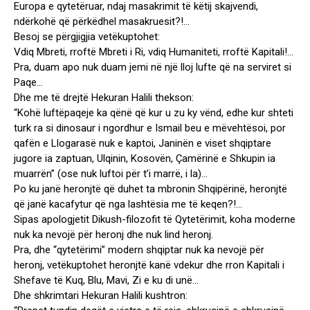
Europa e qytetëruar, ndaj masakrimit të këtij skajvendi,
ndërkohë që përkëdhel masakruesit?!…
Besoj se përgjigjia vetëkuptohet:
Vdiq Mbreti, rroftë Mbreti i Ri, vdiq Humaniteti, rroftë Kapitali!…
Pra, duam apo nuk duam jemi në një lloj lufte që na serviret si
Paqe…
Dhe me të drejtë Hekuran Halili thekson:
“Kohë luftëpaqeje ka qënë që kur u zu ky vënd, edhe kur shteti
turk ra si dinosaur i ngordhur e Ismail beu e mëvehtësoi, por
qafën e Llogarasë nuk e kaptoi, Janinën e viset shqiptare
jugore ia zaptuan, Ulqinin, Kosovën, Çamërinë e Shkupin ia
muarrën” (ose nuk luftoi për t’i marrë, i la)…
Po ku janë heronjtë që duhet ta mbronin Shqipërinë, heronjtë
që janë kacafytur që nga lashtësia me të keqen?!…
Sipas apologjetit Dikush-filozofit të Qytetërimit, koha moderne
nuk ka nevojë për heronj dhe nuk lind heronj.
Pra, dhe “qytetërimi” modern shqiptar nuk ka nevojë për
heronj, vetëkuptohet heronjtë kanë vdekur dhe rron Kapitali i
Shefave të Kuq, Blu, Mavi, Zi e ku di unë…
Dhe shkrimtari Hekuran Halili kushtron: