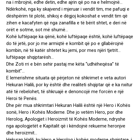
na i mbrojnë, edhe detin, edhe ajrin që po na e helmojnë…
Ndërkohë, nga ky skajvend i mjeruar i vendit tim, me pafuqi e
dëshpërim të plotë, shikoj e dëgjoj kokoshat e vendit tim që
zihen e kacafyten që nga zanafilla e të bërit shtet, e deri në
orët e sotme, sot më shumë…
Kohë luftëpaqe ka qënë, kohë luftëpaqe është, kohë luftëpaqe
do të jetë, por jo me armiqtë e kombit që po e gllabërojnë
kombin, në të katër shtetet ku jemi, por mes njëri tjetrit…
luftëpaqe shqiptarësh…
Dhe Zoti rri e bën sehir pastaj me këta “udhëheqësa” të
kombit”…
E lemerishme situata që përjeton në shkrimet e veta autori
Hekuran Halili, por ky është dhe realiteti shqiptar që e ka nxitur
atë të rebelohet, të shkruajë e denoncojë me forcën e një
Heroi të Penës.
Dhe për mua shkrimtari Hekuran Halili është një Hero i Kohës
sonë, Hero i Kohës Moderne. Dhe jo vetëm Hero, por dhe
Herolog, Apologjet i Heroizmit të Kohës Moderne, ndryshe
nga apologjetët e Kapitalit që i këndojnë rekueme heronjve
dhe heroizmit…
Hekuran Halili, ky Hero e Herolog i kohës moderne shqiptare, i