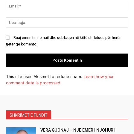
Ema
Ue
Ruaj emrin tim, email dhe uebfaqen në këtë shfletues për herën
tjetër që komentoj.
This site uses Akismet to reduce spam.
Learn how your
comment data is processed.
SHKRIMET E FUNDIT
VERA GJONAJ – NJË EMËR I NJOHUR I