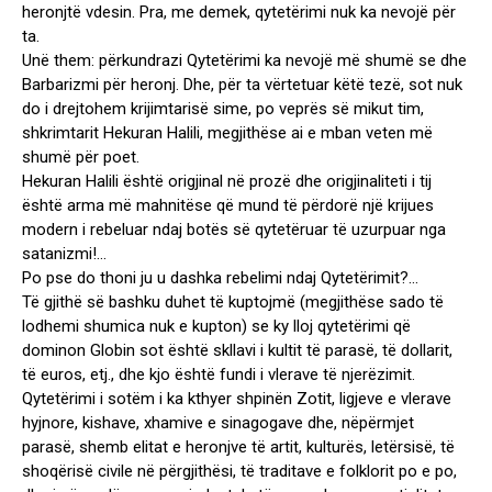
heronjtë vdesin. Pra, me demek, qytetërimi nuk ka nevojë për
ta.
Unë them: përkundrazi Qytetërimi ka nevojë më shumë se dhe
Barbarizmi për heronj. Dhe, për ta vërtetuar këtë tezë, sot nuk
do i drejtohem krijimtarisë sime, po veprës së mikut tim,
shkrimtarit Hekuran Halili, megjithëse ai e mban veten më
shumë për poet.
Hekuran Halili është origjinal në prozë dhe origjinaliteti i tij
është arma më mahnitëse që mund të përdorë një krijues
modern i rebeluar ndaj botës së qytetëruar të uzurpuar nga
satanizmi!…
Po pse do thoni ju u dashka rebelimi ndaj Qytetërimit?…
Të gjithë së bashku duhet të kuptojmë (megjithëse sado të
lodhemi shumica nuk e kupton) se ky lloj qytetërimi që
dominon Globin sot është skllavi i kultit të parasë, të dollarit,
të euros, etj., dhe kjo është fundi i vlerave të njerëzimit.
Qytetërimi i sotëm i ka kthyer shpinën Zotit, ligjeve e vlerave
hyjnore, kishave, xhamive e sinagogave dhe, nëpërmjet
parasë, shemb elitat e heronjve të artit, kulturës, letërsisë, të
shoqërisë civile në përgjithësi, të traditave e folklorit po e po,