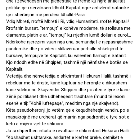
dhe i zëvendëson me piedestale të rreme ku ngre antielitat
politike që i servilosen Idhulit-Kapital, ngre antivlerat satanike
që i shërbejnë me përulësi Idhullit-Para.
Vdiq Mbreti, rroftë Mbreti i Ri, vdiq Humaniteti, rroftë Kapitali!…
Rrofshin bursat, “tempujt” e kohëve moderne, të stolisura me
diamante, platin e ar, “tempuj” ku rrjedhin lumë dollari e euro!…
Ndërkohë njerëzimi vuan nga uria, sëmundjet e njëpasnjëshme
pandemike dhe po vdes i skllavëruar përballë shkëlqimit të
bursave, tempujve të Kapitalit, ku valëviten flamujt e Satanit.
Kjo ndodh edhe në Shqipëri, tashmë një nënfishë e botës së
Kapitalit.
Vetëdija dhe nënvetëdija e shkrimtarit Hekuran Halili, tashmë i
rebeluar me të drejtë, kanë kuptuar se heronjtë e dikurshëm
kanë vdekur në Skajvendin-Shqipëri dhe pozitën e tyre e kanë
zënë politikanët dhe udhëheqësit tradhtarë (mund të lexoni
esenë e tij: “Kohë luftëpaqe”, meditim nga një skajvend).
Këta pseudoheronj, jo vetëm që e kequdhëheqin vendin, po e
masakrojnë me urdhërat që marrin nga padronët e tyre sot e
këtu e mijëra vjet të shkuara.
Ja si shpërthen intuita e revoltuar e shkrimtarit Hekuran Halili:
“Koshadhet ushtarake, andartët e kleftët grekë, çetnikët e