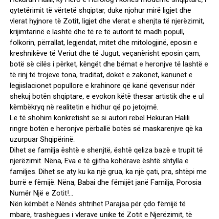
qytetërimit të vërtetë shqiptar, duke njohur mirë ligjet dhe
vlerat hyjnore të Zotit, ligjet dhe vlerat e shenjta të njerëzimit,
krijimtarinë e lashtë dhe të re të autorit të madh popull,
folkorin, përrallat, legjendat, mitet dhe mitologjinë, eposin e
kreshnikëve të Veriut dhe të Jugut, veçanërisht eposin çam,
botë së cilës i përket, këngët dhe bëmat e heronjve të lashtë e
të rinj të trojeve tona, traditat, doket e zakonet, kanunet e
legjislacionet popullore e krahinore që kanë qeverisur ndër
shekuj botën shqiptare, e evokon këtë thesar artistik dhe e ul
këmbëkryq në realitetin e hidhur që po jetojmë.
Le të shohim konkretisht se si autori rebel Hekuran Halili
ringre botën e heronjve përballë botës së maskarenjve që ka
uzurpuar Shqipërinë.
Dihet se familja është e shenjtë, është qeliza bazë e trupit të
njerëzimit. Nëna, Eva e të gjitha kohërave është shtylla e
familjes. Dihet se aty ku ka një grua, ka një çati, pra, shtëpi me
burrë e fëmijë. Nëna, Babai dhe fëmijët janë Familja, Porosia
Numër Një e Zotit!…
Nën këmbët e Nënës shtrihet Parajsa për çdo fëmijë të
mbarë, trashëgues i vlerave unike të Zotit e Njerëzimit, të