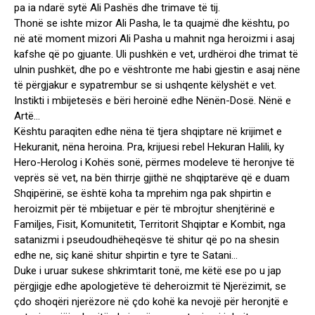
pa ia ndarë sytë Ali Pashës dhe trimave të tij.
Thonë se ishte mizor Ali Pasha, le ta quajmë dhe kështu, po
në atë moment mizori Ali Pasha u mahnit nga heroizmi i asaj
kafshe që po gjuante. Uli pushkën e vet, urdhëroi dhe trimat të
ulnin pushkët, dhe po e vështronte me habi gjestin e asaj nëne
të përgjakur e sypatrembur se si ushqente këlyshët e vet.
Instikti i mbijetesës e bëri heroinë edhe Nënën-Dosë. Nënë e
Artë…
Kështu paraqiten edhe nëna të tjera shqiptare në krijimet e
Hekuranit, nëna heroina. Pra, krijuesi rebel Hekuran Halili, ky
Hero-Herolog i Kohës sonë, përmes modeleve të heronjve të
veprës së vet, na bën thirrje gjithë ne shqiptarëve që e duam
Shqipërinë, se është koha ta mprehim nga pak shpirtin e
heroizmit për të mbijetuar e për të mbrojtur shenjtërinë e
Familjes, Fisit, Komunitetit, Territorit Shqiptar e Kombit, nga
satanizmi i pseudoudhëheqësve të shitur që po na shesin
edhe ne, siç kanë shitur shpirtin e tyre te Satani…
Duke i uruar sukese shkrimtarit tonë, me këtë ese po u jap
përgjigje edhe apologjetëve të deheroizmit të Njerëzimit, se
çdo shoqëri njerëzore në çdo kohë ka nevojë për heronjtë e