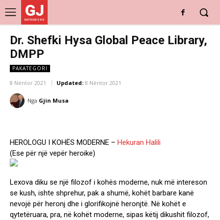
GJ
DRITARE E RE
Dr. Shefki Hysa Global Peace Library,
DMPP
PAKATEGORI
8 Nëntor 2021
Updated:
8 Nëntor 2021
Nga
Gjin Musa
HEROLOGU I KOHËS MODERNE –
Hekuran Halili
(Ese për një vepër heroike)
Lexova diku se një filozof i kohës moderne, nuk më intereson
se kush, ishte shprehur, pak a shumë, kohët barbare kanë
nevojë për heronj dhe i glorifikojnë heronjtë. Në kohët e
qytetëruara, pra, në kohët moderne, sipas këtij dikushit filozof,