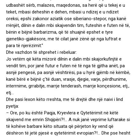
udbashët sërb, malazes, maqedonas, sa herë që u tekej e u
teket, mbasi deheshin e dehen, mbasi u ndizej e u ndizet
oreksi, epshi zakonor aziatik ose siberiano-stepor, nga kanë
rrënjët, dilnin e dalin mbi skajvendin tim, futeshin e futen në të,
bënin e bëjnë barbarizma, që të shuajnë epshet e tyre
gjenetiko-gjakësore, me të cilat janë zënë që nga luftrat e
para të njerëzimit.”
Dhe vazhdon të shprehet i rebeluar:
Jo vetëm që këta mizorë dilnin e dalin mbi skajorkufinjtë e
vendit tim, por janë futur e futen në të nga të gjitha anët, pa
asnjë pengesë, pa asnjë vështirësi, pa u hyrë gjëmb në këmbë,
kanë bërë e bëjnë ç’të duan, vrasje, djegie, varje, përdhunime,
interrnime, grrabitje, marrje tenderash, marrje konçesione, etj.,
etj…
Dhe pasi lexon këto rreshta, me të drejtë dhe një naivi i lind
pyetja:
– Ore, po ku është Paqja, Kryevlera e Qytetërimit në këtë
skajvend me emrin Shqipëri?!… A nuk janë veprime luftarake si
të kohëve barbare këto situata që përjeton ky vend që
dëshiron të jetë pjesë e qytetërimit evropian?!… Dhe pse hesht