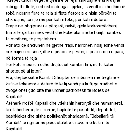
“Rrepet tundin degët e vjetra e të reja, shkruajnë e shkruajnë
mbi gjethefletë, i mbushin dënga, i pjekin, i zverdhin, i hedhin në
tokë, nxjerrin fletë të reja si fletë fletoreje e nisin përsëri të
shkruajnë, tani jo më për kufinj toke, për kufinj detarë…
Prapë ne, shqiptarët e përçarë, naivë, gjela krekosmëdhenj,
trima të çartun mes vedit dhe kokë ulur me të huajt, humbës
të mëdhenj, të përjetshëm…
Por ato që shkruhen në gjethe rrapi, harrohen, ndaj edhe vendi
nuk nxjerr mësime, dhe e pëson, e pëson, e pëson nga e para,
në forma të reja.
Për këtë mburren edhe drejtuesit kombin tim, në të katër
shtetet që ai jeton”…
Pra, drejtuessit e Kombit Shqiptar që mburren me tregtinë e
kufijve tokësorë e detarë të këtij vendi pa kufij që rrudhet e
zvogëlohet çdo ditë me urdhër padronësh të Botës së
Kapitalit!…
Atëherë rroftë Kapitali dhe vdekshin heronjtë dhe humaniteti!…
Rrofshin heronjtë e rremë, hajdutët e pushtetit, deputetët,
bashkiakët dhe gjithë politikanët sharlatanë, “Baballarë të
Kombit” të ngritur në piedestalet e elitave me bekim të
Kapitalit!…