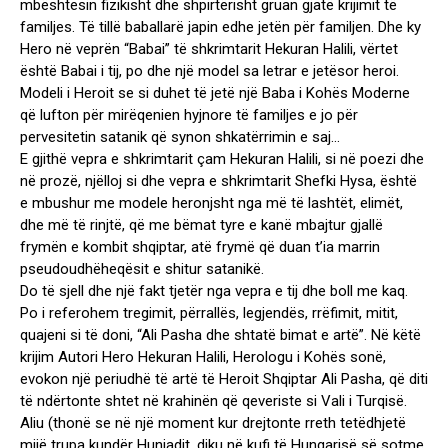
mbështesin fizikisht dhe shpirtërisht gruan gjatë krijimit të
familjes. Të tillë baballarë japin edhe jetën për familjen. Dhe ky
Hero në veprën “Babai” të shkrimtarit Hekuran Halili, vërtet
është Babai i tij, po dhe një model sa letrar e jetësor heroi.
Modeli i Heroit se si duhet të jetë një Baba i Kohës Moderne
që lufton për mirëqenien hyjnore të familjes e jo për
pervesitetin satanik që synon shkatërrimin e saj…
E gjithë vepra e shkrimtarit çam Hekuran Halili, si në poezi dhe
në prozë, njëlloj si dhe vepra e shkrimtarit Shefki Hysa, është
e mbushur me modele heronjsht nga më të lashtët, elimët,
dhe më të rinjtë, që me bëmat tyre e kanë mbajtur gjallë
frymën e kombit shqiptar, atë frymë që duan t’ia marrin
pseudoudhëheqësit e shitur satanikë.
Do të sjell dhe një fakt tjetër nga vepra e tij dhe boll me kaq.
Po i referohem tregimit, përrallës, legjendës, rrëfimit, mitit,
quajeni si të doni, “Ali Pasha dhe shtatë bimat e artë”. Në këtë
krijim Autori Hero Hekuran Halili, Herologu i Kohës sonë,
evokon një periudhë të artë të Heroit Shqiptar Ali Pasha, që diti
të ndërtonte shtet në krahinën që qeveriste si Vali i Turqisë.
Aliu (thonë se në një moment kur drejtonte rreth tetëdhjetë
mijë trupa kundër Huniadit, diku në kufi të Hungarisë së sotme,