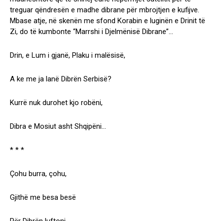
treguar qëndresën e madhe dibrane për mbrojtjen e kufijve.
Mbase atje, në skenën me sfond Korabin e luginën e Drinit të
Zi, do të kumbonte “Marrshi i Djelmënisë Dibrane”…
Drin, e Lum i gjanë, Plaku i malësisë,
A ke me ja lanë Dibrën Serbisë?
Kurrë nuk durohet kjo robëni,
Dibra e Mosiut asht Shqipëni…
* * *
Çohu burra, çohu,
Gjithë me besa besë