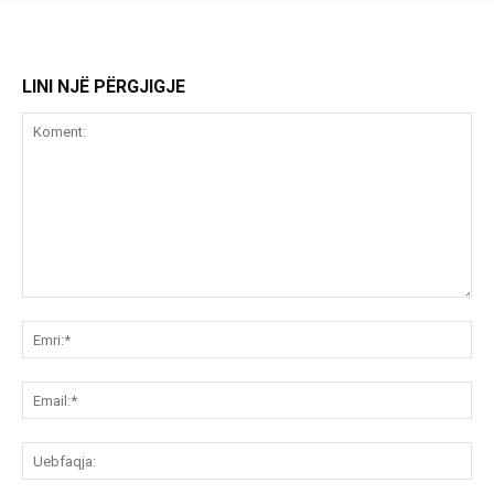
LINI NJË PËRGJIGJE
Koment:
Emr
Ema
Ue