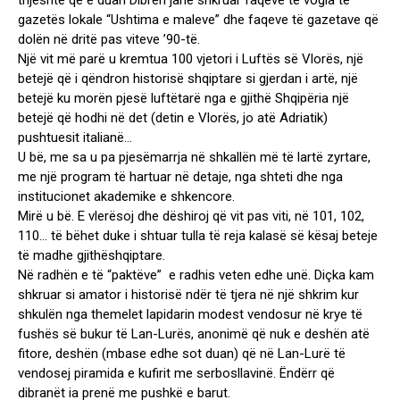
thjeshtë që e duan Dibrën janë shkruar faqeve të vogla të
gazetës lokale “Ushtima e maleve” dhe faqeve të gazetave që
dolën në dritë pas viteve ’90-të.
Një vit më parë u kremtua 100 vjetori i Luftës së Vlorës, një
betejë që i qëndron historisë shqiptare si gjerdan i artë, një
betejë ku morën pjesë luftëtarë nga e gjithë Shqipëria një
betejë që hodhi në det (detin e Vlorës, jo atë Adriatik)
pushtuesit italianë…
U bë, me sa u pa pjesëmarrja në shkallën më të lartë zyrtare,
me një program të hartuar në detaje, nga shteti dhe nga
institucionet akademike e shkencore.
Mirë u bë. E vlerësoj dhe dëshiroj që vit pas viti, në 101, 102,
110… të bëhet duke i shtuar tulla të reja kalasë së kësaj beteje
të madhe gjithëshqiptare.
Në radhën e të “paktëve” e radhis veten edhe unë. Diçka kam
shkruar si amator i historisë ndër të tjera në një shkrim kur
shkulën nga themelet lapidarin modest vendosur në krye të
fushës së bukur të Lan-Lurës, anonimë që nuk e deshën atë
fitore, deshën (mbase edhe sot duan) që në Lan-Lurë të
vendosej piramida e kufirit me serbosllavinë. Ëndërr që
dibranët ia prenë me pushkë e barut.