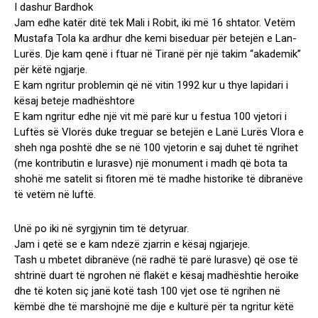
I dashur Bardhok
Jam edhe katër ditë tek Mali i Robit, iki më 16 shtator. Vetëm
Mustafa Tola ka ardhur dhe kemi biseduar për betejën e Lan-
Lurës. Dje kam qenë i ftuar në Tiranë për një takim “akademik”
për këtë ngjarje.
E kam ngritur problemin që në vitin 1992 kur u thye lapidari i
kësaj beteje madhështore
E kam ngritur edhe një vit më parë kur u festua 100 vjetori i
Luftës së Vlorës duke treguar se betejën e Lanë Lurës Vlora e
sheh nga poshtë dhe se në 100 vjetorin e saj duhet të ngrihet
(me kontributin e lurasve) një monument i madh që bota ta
shohë me satelit si fitoren më të madhe historike të dibranëve
të vetëm në luftë.
Unë po iki në syrgjynin tim të detyruar.
Jam i qetë se e kam ndezë zjarrin e kësaj ngjarjeje.
Tash u mbetet dibranëve (në radhë të parë lurasve) që ose të
shtrinë duart të ngrohen në flakët e kësaj madhështie heroike
dhe të koten siç janë kotë tash 100 vjet ose të ngrihen në
këmbë dhe të marshojnë me dije e kulturë për ta ngritur këtë