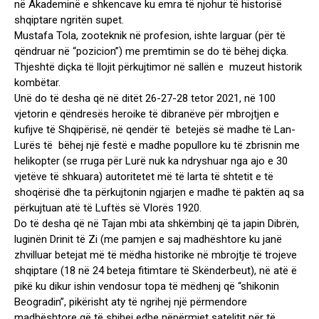
në Akademinë e shkencave ku emra të njohur të historisë
shqiptare ngritën supet.
Mustafa Tola, zooteknik në profesion, ishte larguar (për të
qëndruar në “pozicion”) me premtimin se do të bëhej diçka.
Thjeshtë diçka të llojit përkujtimor në sallën e muzeut historik
kombëtar.
Unë do të desha që në ditët 26-27-28 tetor 2021, në 100
vjetorin e qëndresës heroike të dibranëve për mbrojtjen e
kufijve të Shqipërisë, në qendër të betejës së madhe të Lan-
Lurës të bëhej një festë e madhe popullore ku të zbrisnin me
helikopter (se rruga për Lurë nuk ka ndryshuar nga ajo e 30
vjetëve të shkuara) autoritetet më të larta të shtetit e të
shoqërisë dhe ta përkujtonin ngjarjen e madhe të paktën aq sa
përkujtuan atë të Luftës së Vlorës 1920.
Do të desha që në Tajan mbi ata shkëmbinj që ta japin Dibrën,
luginën Drinit të Zi (me pamjen e saj madhështore ku janë
zhvilluar betejat më të mëdha historike në mbrojtje të trojeve
shqiptare (18 në 24 beteja fitimtare të Skënderbeut), në atë ë
pikë ku dikur ishin vendosur topa të mëdhenj që “shikonin
Beogradin”, pikërisht aty të ngrihej një përmendore
madhështore që të shihej edhe nëpërmjet satelitit për të