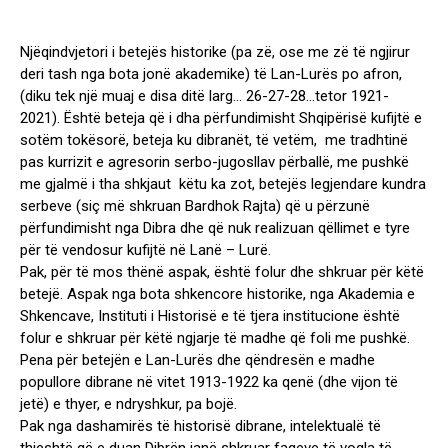
Njëqindvjetori i betejës historike (pa zë, ose me zë të ngjirur
deri tash nga bota jonë akademike) të Lan-Lurës po afron,
(diku tek një muaj e disa ditë larg… 26-27-28…tetor 1921-
2021). Është beteja që i dha përfundimisht Shqipërisë kufijtë e
sotëm tokësorë, beteja ku dibranët, të vetëm, me tradhtinë
pas kurrizit e agresorin serbo-jugosllav përballë, me pushkë
me gjalmë i tha shkjaut këtu ka zot, betejës legjendare kundra
serbeve (siç më shkruan Bardhok Rajta) që u përzunë
përfundimisht nga Dibra dhe që nuk realizuan qëllimet e tyre
për të vendosur kufijtë në Lanë – Lurë.
Pak, për të mos thënë aspak, është folur dhe shkruar për këtë
betejë. Aspak nga bota shkencore historike, nga Akademia e
Shkencave, Instituti i Historisë e të tjera institucione është
folur e shkruar për këtë ngjarje të madhe që foli me pushkë.
Pena për betejën e Lan-Lurës dhe qëndresën e madhe
popullore dibrane në vitet 1913-1922 ka qenë (dhe vijon të
jetë) e thyer, e ndryshkur, pa bojë.
Pak nga dashamirës të historisë dibrane, intelektualë të