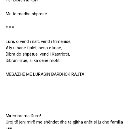
Për Dibrën luftoni
Me të madhe shpresë
* * *
Lurë, o vend i nalt, vend i trimënisë,
Aty u banë fjalët, besa e lirisë,
Dibra do shpëtue, vend i Kastriotit,
Dibrani lirue, si ka qenë motit…
MESAZHE ME LURASIN BARDHOK RAJTA
Mirëmbrëma Duro!
Uroj të jeni mirë me shëndet dhe të gjitha anët si ju dhe familja
juaj.