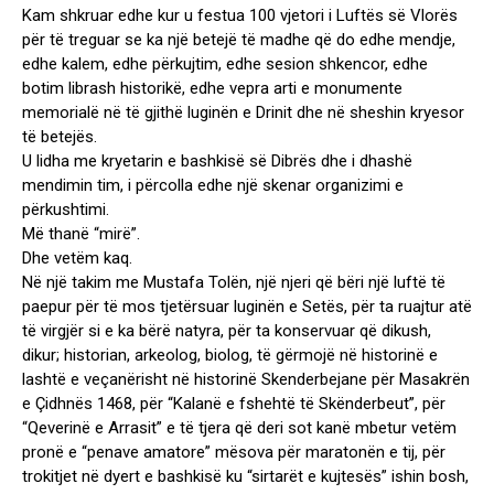
Kam shkruar edhe kur u festua 100 vjetori i Luftës së Vlorës
për të treguar se ka një betejë të madhe që do edhe mendje,
edhe kalem, edhe përkujtim, edhe sesion shkencor, edhe
botim librash historikë, edhe vepra arti e monumente
memorialë në të gjithë luginën e Drinit dhe në sheshin kryesor
të betejës.
U lidha me kryetarin e bashkisë së Dibrës dhe i dhashë
mendimin tim, i përcolla edhe një skenar organizimi e
përkushtimi.
Më thanë “mirë”.
Dhe vetëm kaq.
Në një takim me Mustafa Tolën, një njeri që bëri një luftë të
paepur për të mos tjetërsuar luginën e Setës, për ta ruajtur atë
të virgjër si e ka bërë natyra, për ta konservuar që dikush,
dikur; historian, arkeolog, biolog, të gërmojë në historinë e
lashtë e veçanërisht në historinë Skenderbejane për Masakrën
e Çidhnës 1468, për “Kalanë e fshehtë të Skënderbeut”, për
“Qeverinë e Arrasit” e të tjera që deri sot kanë mbetur vetëm
pronë e “penave amatore” mësova për maratonën e tij, për
trokitjet në dyert e bashkisë ku “sirtarët e kujtesës” ishin bosh,