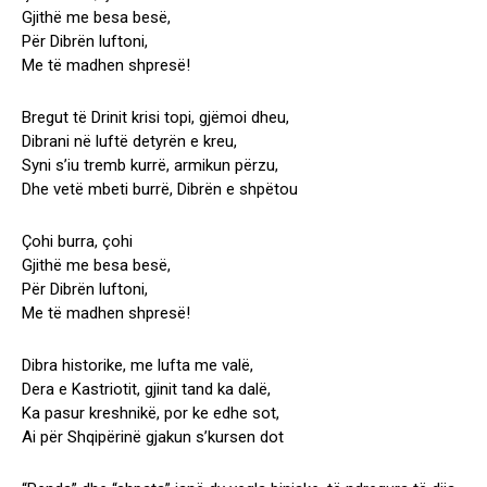
Gjithë me besa besë,
Për Dibrën luftoni,
Me të madhen shpresë!
Bregut të Drinit krisi topi, gjëmoi dheu,
Dibrani në luftë detyrën e kreu,
Syni s’iu tremb kurrë, armikun përzu,
Dhe vetë mbeti burrë, Dibrën e shpëtou
Çohi burra, çohi
Gjithë me besa besë,
Për Dibrën luftoni,
Me të madhen shpresë!
Dibra historike, me lufta me valë,
Dera e Kastriotit, gjinit tand ka dalë,
Ka pasur kreshnikë, por ke edhe sot,
Ai për Shqipërinë gjakun s’kursen dot