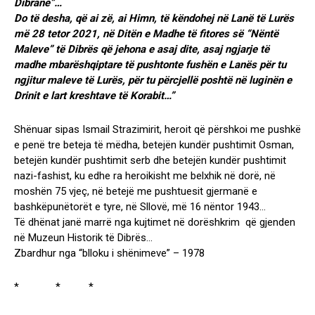
Dibrane”…
Do të desha, që ai zë, ai Himn, të këndohej në Lanë të Lurës
më 28 tetor 2021, në Ditën e Madhe të fitores së “Nëntë
Maleve” të Dibrës që jehona e asaj dite, asaj ngjarje të
madhe mbarëshqiptare të pushtonte fushën e Lanës për tu
ngjitur maleve të Lurës, për tu përcjellë poshtë në luginën e
Drinit e lart kreshtave të Korabit…”
Shënuar sipas Ismail Strazimirit, heroit që përshkoi me pushkë
e penë tre beteja të mëdha, betejën kundër pushtimit Osman,
betejën kundër pushtimit serb dhe betejën kundër pushtimit
nazi-fashist, ku edhe ra heroikisht me belxhik në dorë, në
moshën 75 vjeç, në betejë me pushtuesit gjermanë e
bashkëpunëtorët e tyre, në Sllovë, më 16 nëntor 1943…
Të dhënat janë marrë nga kujtimet në dorëshkrim që gjenden
në Muzeun Historik të Dibrës…
Zbardhur nga “blloku i shënimeve” – 1978
* * *