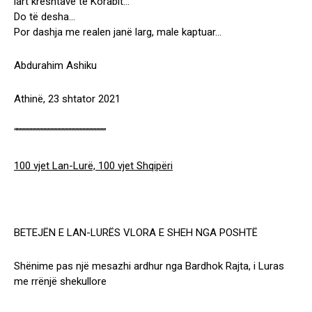
lart kreshtave të Korabit…
Do të desha…
Por dashja me realen janë larg, male kaptuar…
Abdurahim Ashiku
Athinë, 23 shtator 2021
“””””””””””””””””””””””””””””””””
100 vjet Lan-Lurë, 100 vjet Shqipëri
BETEJËN E LAN-LURËS VLORA E SHEH NGA POSHTË
Shënime pas një mesazhi ardhur nga Bardhok Rajta, i Luras
me rrënjë shekullore