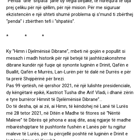
“Penda” dhe “shpata” janë dy vegla binjake, të ndrequra të dija
prej çeliku për një qëllim, për një mision. Për me siguruar
ekzistencën e një shteti shumë problema qi s’mund ti zbërthej
“penda” i zbërthen tefi i “shpatës”.
* * *
Ky “Himn i Djelmënisë Dibrane”, mbeti në gojën e popullit si
mesazh i madh historik për një betejë të jashtëzakonshme
dibrane kundër një fuqie që synonte luginën e Drinit, Qafën e
Buallit, Qafën e Murrës, Lan-Lurën për të dalë në Durrës e për
ta prerë Shqipërinë për brezi.
Pas 99 vjetësh, në qershor 2021, në një lulishte presidenciale,
dy këngëtarë epikë, Kastriot Tusha dhe Arif Vladi, i dhanë zërin
e tyre burrëror Himnit të Djelëmënisë Dibrane”…
Do të desha, që ai zë, ai Himn, të këndohej në Lanë të Lurës
më 28 tetor 2021, në Ditën e Madhe të fitores së “Nëntë
Maleve” të Dibrës që jehona e asaj dite, asaj ngjarje të madhe
mbarëshqiptare të pushtonte fushën e Lanës për tu ngjitur
maleve të Lurës, për tu përcjellë poshtë në luginën e Drinit e