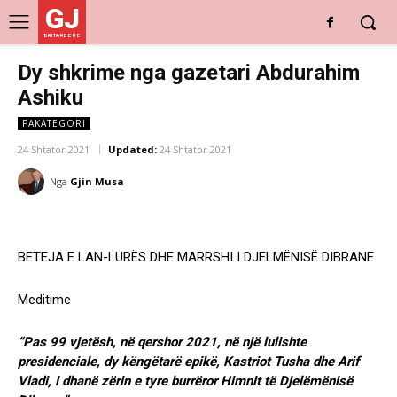
GJ
DRITARE E RE
Dy shkrime nga gazetari Abdurahim
Ashiku
PAKATEGORI
24 Shtator 2021
Updated:
24 Shtator 2021
Nga
Gjin Musa
BETEJA E LAN-LURËS DHE MARRSHI I DJELMËNISË DIBRANE
Meditime
“Pas 99 vjetësh, në qershor 2021, në një lulishte
presidenciale, dy këngëtarë epikë, Kastriot Tusha dhe Arif
Vladi, i dhanë zërin e tyre burrëror Himnit të Djelëmënisë