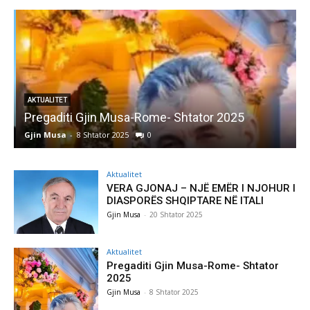
AKTUALITET
Pregaditi Gjin Musa-Rome- Shtator 2025
Gjin Musa
-
8 Shtator 2025
0
G
Aktualitet
VERA GJONAJ – NJË EMËR I NJOHUR I
DIASPORËS SHQIPTARE NË ITALI
Gjin Musa
-
20 Shtator 2025
Aktualitet
Pregaditi Gjin Musa-Rome- Shtator
2025
Gjin Musa
-
8 Shtator 2025