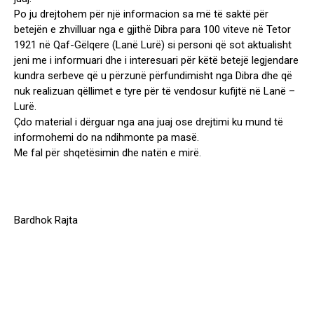
Po ju drejtohem për një informacion sa më të saktë për
betejën e zhvilluar nga e gjithë Dibra para 100 viteve në Tetor
1921 në Qaf-Gëlqere (Lanë Lurë) si personi që sot aktualisht
jeni me i informuari dhe i interesuari për këtë betejë legjendare
kundra serbeve që u përzunë përfundimisht nga Dibra dhe që
nuk realizuan qëllimet e tyre për të vendosur kufijtë në Lanë –
Lurë.
Çdo material i dërguar nga ana juaj ose drejtimi ku mund të
informohemi do na ndihmonte pa masë.
Me fal për shqetësimin dhe natën e mirë.
Bardhok Rajta