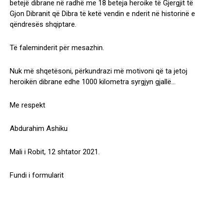
betejë dibrane në radhë me 18 beteja heroike të Gjergjit të
Gjon Dibranit që Dibra të ketë vendin e nderit në historinë e
qëndresës shqiptare.
Të faleminderit për mesazhin.
Nuk më shqetësoni, përkundrazi më motivoni që ta jetoj
heroikën dibrane edhe 1000 kilometra syrgjyn gjallë…
Me respekt
Abdurahim Ashiku
Mali i Robit, 12 shtator 2021.
Fundi i formularit