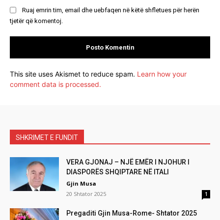
Ruaj emrin tim, email dhe uebfaqen në këtë shfletues për herën
tjetër që komentoj.
This site uses Akismet to reduce spam.
Learn how your
comment data is processed.
SHKRIMET E FUNDIT
VERA GJONAJ – NJË EMËR I NJOHUR I
DIASPORËS SHQIPTARE NË ITALI
Gjin Musa
20 Shtator 2025
1
Pregaditi Gjin Musa-Rome- Shtator 2025