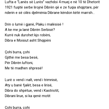
Lufta e “Lanës së Lurës” vazhdoi 4 muej e në 10 të Dhetorit
1921 fuqitë serbe lirojnë Dibrën që e ze fuqia shqiptare, për
nderin e së cilës djelmënia Dibrane këndon këtë marrsh…
Drin o lumë i gjanë, Plaku i malësisë !
A ke me ja lanë Dibrën Serbisë?
Kurrë nuk durohet kjo robëni,
Dibra e Moisiut asht Shqipëni
Çohi burra, çohi
Gjithë me besa besë,
Për Dibrën luftoni,
Me të madhen shpresë!
Lurë o vend i nalt, vend i trimnisë,
Aty u banë fjalët, besa e lirisë,
Dibra do shpëtue, vend i Kastriotit,
Dibrani lirue, si ka qenë motit
Çohi burra, çohi