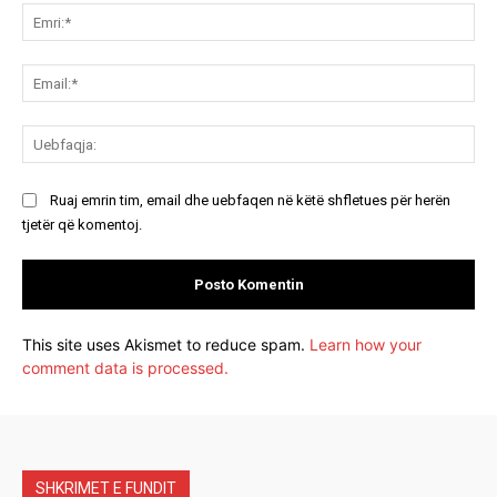
Emr
Ema
Ue
Ruaj emrin tim, email dhe uebfaqen në këtë shfletues për herën
tjetër që komentoj.
This site uses Akismet to reduce spam.
Learn how your
comment data is processed.
SHKRIMET E FUNDIT