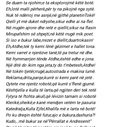
Se duam ta njohim,e ta eksplorojmë këtë botë.
Eh,lotë malli përherë,për ty na pikojnë nga sytë.
Nuk të ndërroj me asnjë,në gjithë planetinTokë!
Qielli yt më duket ndryshe,sikur edhe ai na flet.
Në rrugën ajrore dhe retë e qiellit,sikur na flasin
Mirupafshim së shpejti,në këtë rrugë mik poet.
Si iso e bukur labe,rrezet e diellit,duartrokasin!
Eh,Atdhe,tek ty kemi lënë gëzimet e hallet tona.
Kemi varret e njerëzve tanë,të pa tretur në dhe.
Në frymmarrjen tënde Atdhe,është edhe e jona.
Një ditë do ikim nga jeta,ty do t’mbetesh,Atdhe!
Në tokën tjetër,rrugë,autostrada e makina lumë.
Reklama,drita,parqe,kurrë si kemi parë në jetë .
Qytete me njerëz robotë,që kurrë s’flenë gjumë.
Kështjella e kulla të larta,që ngjiten deri tek retë
Fytyra të ftohta akull,që lëvizin tamam si robotë
Klerikë,sheikë,e kanë mendjen vetëm te pasuria
Katedralja,Kulla Ejfel,Khalifa më e larta në botë!
Po ku dreqin është futur,ajo e bukura,dashuria?!
Kudo,..më bukur se në”Përrallat e Andresenit”