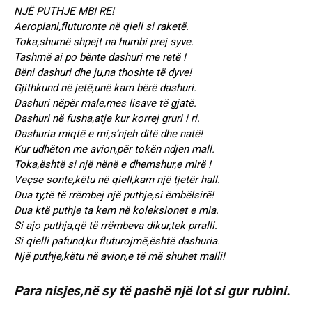
NJË PUTHJE MBI RE!
Aeroplani,fluturonte në qiell si raketë.
Toka,shumë shpejt na humbi prej syve.
Tashmë ai po bënte dashuri me retë !
Bëni dashuri dhe ju,na thoshte të dyve!
Gjithkund në jetë,unë kam bërë dashuri.
Dashuri nëpër male,mes lisave të gjatë.
Dashuri në fusha,atje kur korrej gruri i ri.
Dashuria miqtë e mi,s’njeh ditë dhe natë!
Kur udhëton me avion,për tokën ndjen mall.
Toka,është si një nënë e dhemshur,e mirë !
Veçse sonte,këtu në qiell,kam një tjetër hall.
Dua ty,të të rrëmbej një puthje,si ëmbëlsirë!
Dua ktë puthje ta kem në koleksionet e mia.
Si ajo puthja,që të rrëmbeva dikur,tek prralli.
Si qielli pafund,ku fluturojmë,është dashuria.
Një puthje,këtu në avion,e të më shuhet malli!
Para nisjes,në sy të pashë një lot si gur rubini.