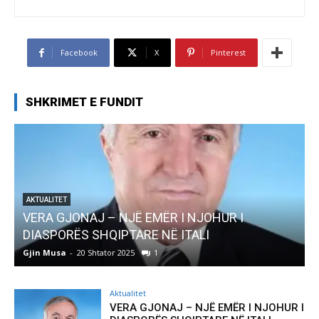
Facebook
X
Pinterest
SHKRIMET E FUNDIT
JË EMËR I NJOHUR I
AKTUALITET
TARE NË ITALI
Pregaditi Gjin Musa-R
025
1
Gjin Musa
-
8 Shtator 2025
Aktualitet
VERA GJONAJ – NJË EMËR I NJOHUR I