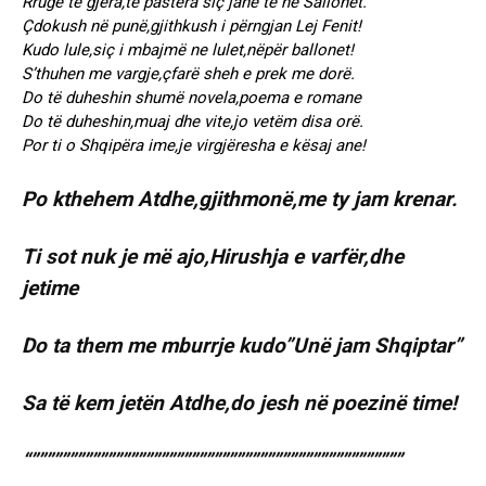
Rrugë të gjëra,të pastëra siç janë te ne Sallonet.
Çdokush në punë,gjithkush i përngjan Lej Fenit!
Kudo lule,siç i mbajmë ne lulet,nëpër ballonet!
S’thuhen me vargje,çfarë sheh e prek me dorë.
Do të duheshin shumë novela,poema e romane
Do të duheshin,muaj dhe vite,jo vetëm disa orë.
Por ti o Shqipëra ime,je virgjëresha e kësaj ane!
Po kthehem Atdhe,gjithmonë,me ty jam krenar.
Ti sot nuk je më ajo,Hirushja e varfër,dhe
jetime
Do ta them me mburrje kudo”Unë jam Shqiptar”
Sa të kem jetën Atdhe,do jesh në poezinë time!
“”””””””””””””””””””””””””””””””””””””””””””””””””