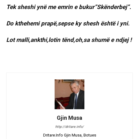
Tek sheshi ynë me emrin e bukur”Skënderbej”.
Do kthehemi prapë,sepse ky shesh është i yni.
Lot malli,ankthi,lotin tënd,oh,sa shumë e ndjej !
Gjin Musa
http://dritare.info/
Dritare.Info Gjin Musa, Botues