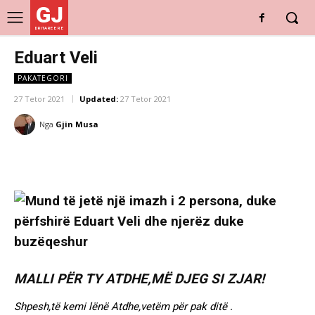
GJ
DRITARE E RE
Eduart Veli
PAKATEGORI
27 Tetor 2021
Updated:
27 Tetor 2021
Nga
Gjin Musa
MALLI PËR TY ATDHE,MË DJEG SI ZJAR!
Shpesh,të kemi lënë Atdhe,vetëm për pak ditë .