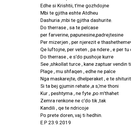
Edhe si Krishtii, t’me gozhdojne
Mbi te gjitha eshte Atdheu
Dashuria ,mbi te gjitha dashurite.
Do therrase , sa te pelcase
per farverine, papunesine,padrejtesine
Per mizerjen , per njerezit e thashetheme
Qe luftojne, per veten , pa ndere , e per tu
Do therrase , e s’do pushoje kurre
See ,shkollat turce , kane zaptuar vendin 
Plage , mu shfaqen , edhe ne palce
Nga maskarejte, dhelperaket , e te shiturit
Si ta bej gjumin rehate ,a s,’me thoni
Kur , peshtyma , ne fyte ,po m’thahet
Zemra renkone ne c’do tik ,tak
Kandili , qe te ndricoje
Po prete doren, vaj ti hedhin.
E.P 23.9.2019