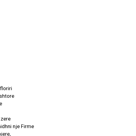
loriri
eshtore
te
 zere
hidhni nje Firme
jere,