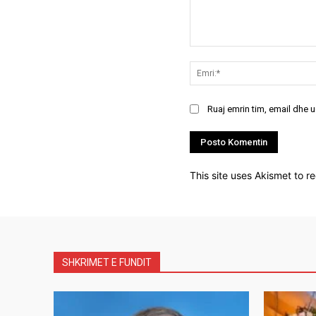
Koment:
Ruaj emrin tim, email dhe 
This site uses Akismet to 
SHKRIMET E FUNDIT