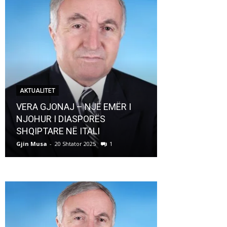
AKTUALITET
AKTUALITET
VERA GJONAJ – NJË EMËR I
NJOHUR I DIASPORËS
Pregaditi Gji
SHQIPTARE NË ITALI
Shtator 2025
Gjin Musa
-
20 Shtator 2025
1
Gjin Musa
-
8 Shtat