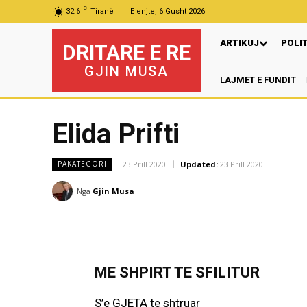
C
32.6
Tiranë
E enjte, 6 Gusht 2026
ARTIKUJ
POLI
DRITARE E RE
GJIN MUSA
LAJMET E FUNDIT
Pr
Elida Prifti
23 Prill 2020
Updated:
23 Prill 2020
PAKATEGORI
Nga
Gjin Musa
ME SHPIRT TE SFILITUR
S’e GJETA te shtruar