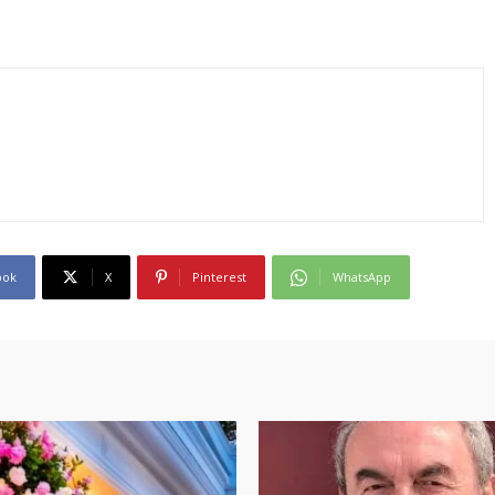
ook
X
Pinterest
WhatsApp