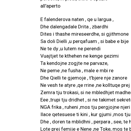
E falenderova naten , qe u largua ,
Dhe dalengadale Drita , zbardhi
Dites i thashe mireseerdhe, si gjithmone
Sa doli Dielli ,u perqafuam , si babe e bije
Ne te dy ,u lutem ne perendi
Vuajtjet te kthehen ne kenge gezimi
Ta kendojne zogjte ne parvaze,
Ne peme ,ne fusha , male e mbi re
Dhe Qielli te gjemoje , t’bjere nje zanore
Ne vesh te atyre ,qe rrine ,ne kolltuqe prej f
Zemra tju trokasi, si ne mbledhjet madh
Eee ,trupi tju dridhet , si ne takimet sekre
NGA frika , ruheni ,mos tju pergjojne njeri
Ilace qetesuese ti kini , kur gjumi ,mos tju
Dhe , doren ta mblidhni , perpara , see, te 
Lote prej femije e Nene ,ne Toke, mos te b