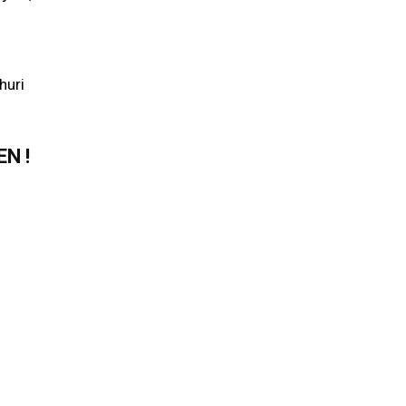
huri
N !