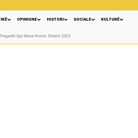
TIKË
OPINIONE
HISTORI
SOCIALE
KULTURË
egaditi Gjin Musa-Rome- Shtator 2025
Nga: Ndue Dedaj