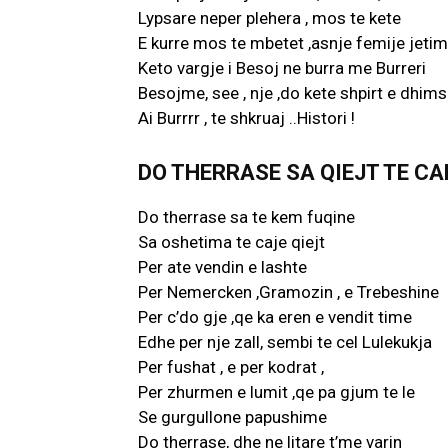
Lypsare neper plehera , mos te kete
E kurre mos te mbetet ,asnje femije jetim
Keto vargje i Besoj ne burra me Burreri
Besojme, see , nje ,do kete shpirt e dhims
Ai Burrrr , te shkruaj ..Histori !
DO THERRASE SA QIEJT TE CAE
Do therrase sa te kem fuqine
Sa oshetima te caje qiejt
Per ate vendin e lashte
Per Nemercken ,Gramozin , e Trebeshine
Per c’do gje ,qe ka eren e vendit time
Edhe per nje zall, sembi te cel Lulekukja
Per fushat , e per kodrat ,
Per zhurmen e lumit ,qe pa gjum te le
Se gurgullone papushime
Do therrase, dhe ne litare t’me varin