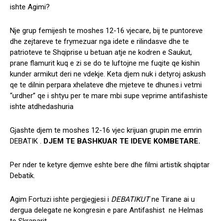
ishte Agimi?
Nje grup femijesh te moshes 12-16 vjecare, bij te puntoreve
dhe zejtareve te frymezuar nga idete e rilindasve dhe te
patrioteve te Shqiprise u betuan atje ne kodren e Saukut,
prane flamurit kuq e zi se do te luftojne me fuqite qe kishin
kunder armikut deri ne vdekje. Keta djem nuk i detyroj askush
qe te dilnin perpara xhelateve dhe mjeteve te dhunes.i vetmi
“urdher” qe i shtyu per te mare mbi supe veprime antifashiste
ishte atdhedashuria
Gjashte djem te moshes 12-16 vjec krijuan grupin me emrin
DEBATIK .
DJEM TE BASHKUAR TE IDEVE KOMBETARE.
Per nder te ketyre djemve eshte bere dhe filmi artistik shqiptar
Debatik.
Agim Fortuzi ishte pergjegjesi i
DEBATIKUT
ne Tirane ai u
dergua delegate ne kongresin e pare Antifashist ne Helmas