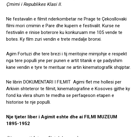
Çmimi i Republikes Klasi II.
Ne festavalin e filmit nderkombetar ne Prage te Çekosllovaki
filmi mori cmimin e Pare dhe kupern e festivalit. Kurse ne
festivalin e rinise boterore ku konkuruam me 105 vende te
botes. Ky film zuri vendin e trete medalje bronxi.
Agim Fortuzi dhe tere brezi i tij meritojne mirnjohje e respekt
nga tere populli yne per punen e artit titanik e qe padyshim
kane vendin e tyre te merituar ne artin kinematografik shqiptar.
Ne librin DOKUMENTARI I FILMIT Agimi flet me hollesi per
Arkivin shteteror te filmit, kinematografine e Kosoves gjithe ky
fond ka vlera shum te medha se perfaqeson etapen e
historise te nje populli.
Nje tjeter liber i Agimit eshte dhe ai FILMI MUZEUM
1895-1952