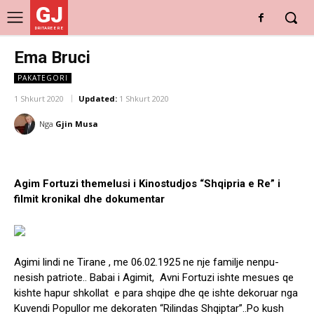
GJ
DRITARE E RE
Ema Bruci
PAKATEGORI
1 Shkurt 2020
Updated:
1 Shkurt 2020
Nga
Gjin Musa
Agim Fortuzi themelusi i Kinostudjos “Shqipria e Re” i
filmit kronikal dhe dokumentar
Agimi lindi ne Tirane , me 06.02.1925 ne nje familje nenpu-
nesish patriote.. Babai i Agimit, Avni Fortuzi ishte mesues qe
kishte hapur shkollat e para shqipe dhe qe ishte dekoruar nga
Kuvendi Popullor me dekoraten “Rilindas Shqiptar”..Po kush