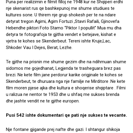
Puna per realizimin e filmit filloj ne 1948 kur ne Shqiperi erdhi
nje skenarist rus qe bashkepunoj me shume studiues te
kultures sone. U thirem nje grup shokesh per te na ndare
detyrat tregon Agimi, Agim Fortuzi ,Stavri Rafaili, Gjinovefa
Hebendhe piktori Foto Stamo “Piktor I popullit” Mua mu dha
detyra te fotografoja te gjitha vendet e betejave, kishat e
vjetra te kohes se Skenderbeut. Tereni ishte Kruje,Lac,
Shkoder Vau I Dejes, Berat, Lezhe.
Te gjithe na prisnin me shume gezim dhe na ndihmuan shume
sidomos me gojedhanat, Legjenda te trasheguara brez pas
brezi. Ne kete film jane perdorur karike origjinale te kohes se
Skenderbeut, te dhuruara nga nje familje ne Mirditore .Ne kete
film moren pjese ajka dhe kultura e shoqerise shqiptare . Filmi
u ralizua ne nentor te 1953 dhe u shfaq me sukses brenda
dhe jashte vendit ne te gjithe europen.
Pusi 542 ishte dokumentari qe pati nje sukses te vecante.
Nje fontane gjigande prej nafte dhe gazi. I shtangur shikoja