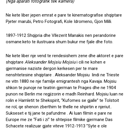
(Nga aparati fotografik tek kamera)
Ne kete liber jepen emrat e pare te kinematografise shqiptare
Pjeter marubi, Petro Fotografi, Kole Idromeno, Gjon Milli.
1897-1912 Shqipria dhe Vllezerit Manakis nen perandorine
osmane.keto te ilustruara shum bukur me fjale dhe foto.
Ne kete liber nje vend te rendesishem zene dhe aktoret e pare
shqiptare
Aleksander Mojsiu Mojsiu
i cili ne kohen e
gjermanise naziste dergon kerkesen per te mare
nenshtetesine shqiptare . Aleksander Mojsiu lindi ne Trieste
ne vitn 1880 ne nje familje emigrantesh nga Kavaja. Mojsiu
shkon te punoje ne teatrin gjerman te Prages dhe ne 1904
punon ne Berlin me regjizorin e madh Reinhard. Mojsiu luan ne
rolin e Hamletit te Shekspirit, “Kufomes se gjalle” te Tolstoit
ne rol, qe shenon zberthim te thelle ne shpirtin e njeriut..
Sukseset e tij jane te pafundme . Ai luan filmin e pare ne
Europe me ze “Fati i zi” te shtepise filmike gjermane Das
Schacete realizuar gjate viteve 1912-1913 ”Syte e ole