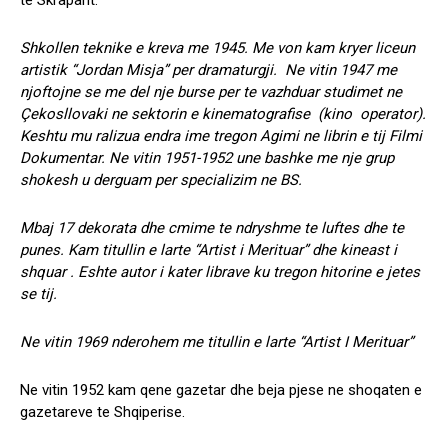
te Skraparit.
Shkollen teknike e kreva me 1945. Me von kam kryer liceun
artistik “Jordan Misja” per dramaturgji. Ne vitin 1947 me
njoftojne se me del nje burse per te vazhduar studimet ne
Çekosllovaki ne sektorin e kinematografise (kino operator).
Keshtu mu ralizua endra ime tregon Agimi ne librin e tij Filmi
Dokumentar. Ne vitin 1951-1952 une bashke me nje grup
shokesh u derguam per specializim ne BS.
Mbaj 17 dekorata dhe cmime te ndryshme te luftes dhe te
punes. Kam titullin e larte “Artist i Merituar” dhe kineast i
shquar . Eshte autor i kater librave ku tregon hitorine e jetes
se tij.
Ne vitin 1969 nderohem me titullin e larte “Artist I Merituar”
Ne vitin 1952 kam qene gazetar dhe beja pjese ne shoqaten e
gazetareve te Shqiperise.