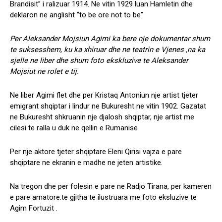
Brandisit” i ralizuar 1914. Ne vitin 1929 luan Hamletin dhe
deklaron ne anglisht “to be ore not to be”
Per Aleksander Mojsiun Agimi ka bere nje dokumentar shum
te suksesshem, ku ka xhiruar dhe ne teatrin e Vjenes ,na ka
sjelle ne liber dhe shum foto ekskluzive te Aleksander
Mojsiut ne rolet e tij.
Ne liber Agimi flet dhe per Kristaq Antoniun nje artist tjeter
emigrant shqiptar i lindur ne Bukuresht ne vitin 1902. Gazatat
ne Bukuresht shkruanin nje djalosh shqiptar, nje artist me
cilesi te ralla u duk ne qellin e Rumanise
Per nje aktore tjeter shqiptare Eleni Qirisi vajza e pare
shqiptare ne ekranin e madhe ne jeten artistike.
Na tregon dhe per folesin e pare ne Radjo Tirana, per kameren
e pare amatore.te gjitha te ilustruara me foto eksluzive te
Agim Fortuzit .