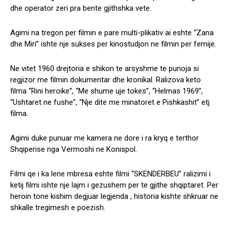
dhe operator zeri pra bente gjithshka vete.
Agimi na tregon per filmin e pare multi-plikativ ai eshte “Zana
dhe Miri” ishte nje sukses per kinostudjon ne filmin per femije.
Ne vitet 1960 drejtoria e shikon te arsyshme te punoja si
regjizor me filmin dokumentar dhe kronikal. Ralizova keto
filma “Rini heroike”, “Me shume uje tokes”, “Helmas 1969”,
“Ushtaret ne fushe”, “Nje dite me minatoret e Pishkashit” etj
filma.
Agimi duke punuar me kamera ne dore i ra kryq e terthor
Shqiperise nga Vermoshi ne Konispol.
Filmi qe i ka lene mbresa eshte filmi “SKENDERBEU” ralizimi i
ketij filmi ishte nje lajm i gezushem per te gjithe shqiptaret. Per
heroin tone kishim degjuar legjenda , historia kishte shkruar ne
shkalle tregimesh e poezish.