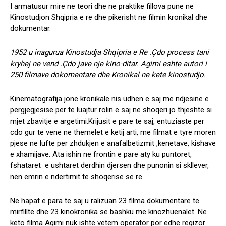
I armatusur mire ne teori dhe ne praktike fillova pune ne
Kinostudjon Shqipria e re dhe pikerisht ne filmin kronikal dhe
dokumentar.
1952 u inagurua Kinostudja Shqipria e Re .Çdo process tani
kryhej ne vend .Çdo jave nje kino-ditar. Agimi eshte autori i
250 filmave dokomentare dhe Kronikal ne kete kinostudjo.
Kinematografija jone kronikale nis udhen e saj me ndjesine e
pergjegjesise per te luajtur rolin e saj ne shoqeri jo thjeshte si
mjet zbavitje e argetimi.Krijusit e pare te saj, entuziaste per
cdo gur te vene ne themelet e ketij arti, me filmat e tyre moren
pjese ne lufte per zhdukjen e anafalbetizmit ,kenetave, kishave
e xhamijave. Ata ishin ne frontin e pare aty ku puntoret,
fshataret e ushtaret derdhin djersen dhe punonin si skllever,
nen emrin e ndertimit te shoqerise se re.
Ne hapat e para te saj u ralizuan 23 filma dokumentare te
mirfillte dhe 23 kinokronika se bashku me kinozhuenalet. Ne
keto filma Agimi nuk ishte vetem operator por edhe regizor