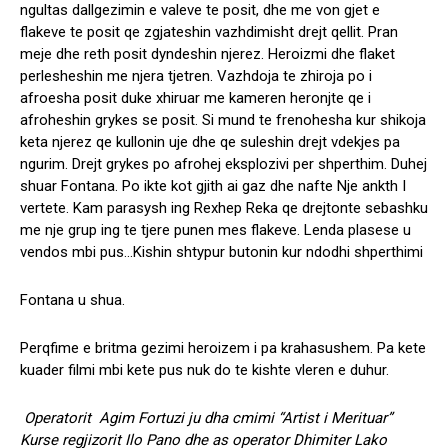
ngultas dallgezimin e valeve te posit, dhe me von gjet e
flakeve te posit qe zgjateshin vazhdimisht drejt qellit. Pran
meje dhe reth posit dyndeshin njerez. Heroizmi dhe flaket
perlesheshin me njera tjetren. Vazhdoja te zhiroja po i
afroesha posit duke xhiruar me kameren heronjte qe i
afroheshin grykes se posit. Si mund te frenohesha kur shikoja
keta njerez qe kullonin uje dhe qe suleshin drejt vdekjes pa
ngurim. Drejt grykes po afrohej eksplozivi per shperthim. Duhej
shuar Fontana. Po ikte kot gjith ai gaz dhe nafte Nje ankth I
vertete. Kam parasysh ing Rexhep Reka qe drejtonte sebashku
me nje grup ing te tjere punen mes flakeve. Lenda plasese u
vendos mbi pus…Kishin shtypur butonin kur ndodhi shperthimi
Fontana u shua.
Perqfime e britma gezimi heroizem i pa krahasushem. Pa kete
kuader filmi mbi kete pus nuk do te kishte vleren e duhur.
Operatorit Agim Fortuzi ju dha cmimi “Artist i Merituar”
Kurse regjizorit Ilo Pano dhe as operator Dhimiter Lako