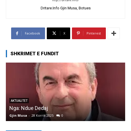
http://dritare.info/
Dritare.Info Gjin Musa, Botues
Facebook
X
Pinterest
SHKRIMET E FUNDIT
AKTUALITET
Nga: Ndue Dedaj
A
Gjin Musa
-
28 Korrik 2025
0
G