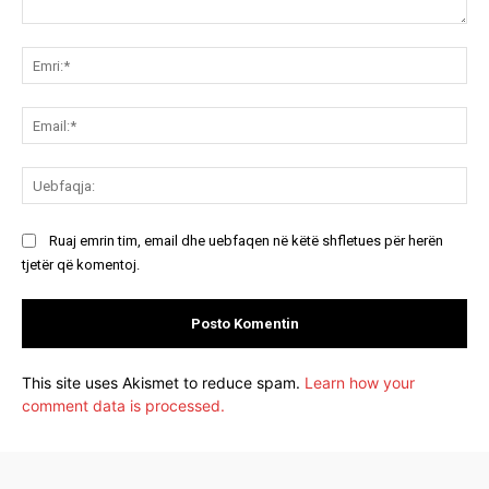
Koment:
Emr
Ema
Ue
Ruaj emrin tim, email dhe uebfaqen në këtë shfletues për herën
tjetër që komentoj.
This site uses Akismet to reduce spam.
Learn how your
comment data is processed.