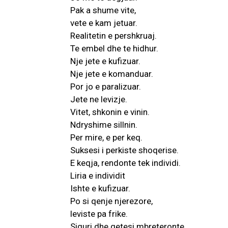
Pak a shume vite,
vete e kam jetuar.
Realitetin e pershkruaj.
Te embel dhe te hidhur.
Nje jete e kufizuar.
Nje jete e komanduar.
Por jo e paralizuar.
Jete ne levizje.
Vitet, shkonin e vinin.
Ndryshime sillnin.
Per mire, e per keq.
Suksesi i perkiste shoqerise.
E keqja, rendonte tek individi.
Liria e individit
Ishte e kufizuar.
Po si qenje njerezore,
leviste pa frike.
Siguri dhe qetesi mbreteronte.