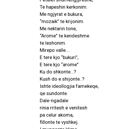
Te hapeshin kerkonim.
Me ngjyrat e bukura,
“mozaik” te krijonim.
Me nektarin tone,
“Arome” te kendeshme
te leshonim.
Mirepo valle….
E tere kjo “bukuri”,
E tere kjo “arome”
Ku do shkonte…?
Kush do e shijonte..?
Ishte ideollogjia famekeqe,
qe sundonte.
Dale-ngadale
rinia rritesh e venitesh
pa celur akoma,
fillonte te vyshkej.