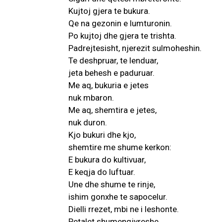
Kujtoj gjera te bukura.
Qe na gezonin e lumturonin.
Po kujtoj dhe gjera te trishta.
Padrejtesisht, njerezit sulmoheshin.
Te deshpruar, te lenduar,
jeta behesh e paduruar.
Me aq, bukuria e jetes
nuk mbaron.
Me aq, shemtira e jetes,
nuk duron.
Kjo bukuri dhe kjo,
shemtire me shume kerkon:
E bukura do kultivuar,
E keqja do luftuar.
Une dhe shume te rinje,
ishim gonxhe te sapocelur.
Dielli rrezet, mbi ne i leshonte.
Petalet shumengjyreshe,