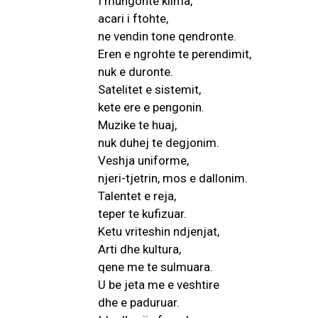
I mungonte klima,
acari i ftohte,
ne vendin tone qendronte.
Eren e ngrohte te perendimit,
nuk e duronte.
Satelitet e sistemit,
kete ere e pengonin.
Muzike te huaj,
nuk duhej te degjonim.
Veshja uniforme,
njeri-tjetrin, mos e dallonim.
Talentet e reja,
teper te kufizuar.
Ketu vriteshin ndjenjat,
Arti dhe kultura,
qene me te sulmuara.
U be jeta me e veshtire
dhe e paduruar.