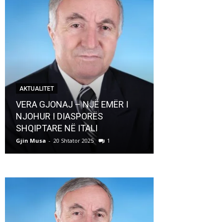
AKTUALITET
AKTUALITET
VERA GJONAJ – NJË EMËR I
NJOHUR I DIASPORËS
Pregaditi Gji
SHQIPTARE NË ITALI
Shtator 2025
Gjin Musa
-
20 Shtator 2025
1
Gjin Musa
-
8 Shtat