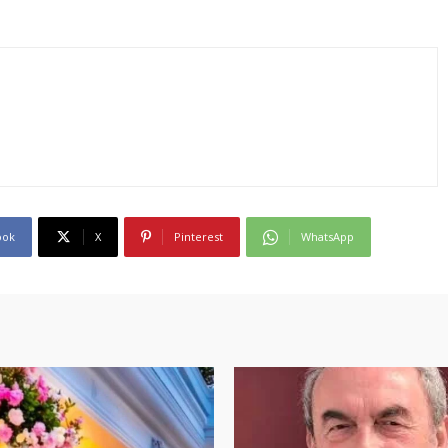
ook
X
Pinterest
WhatsApp