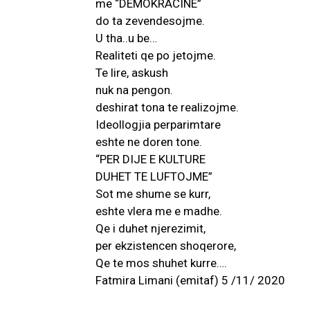
me “DEMOKRACINE”
do ta zevendesojme.
U tha..u be…
Realiteti qe po jetojme.
Te lire, askush
nuk na pengon.
deshirat tona te realizojme.
Ideollogjia perparimtare
eshte ne doren tone.
“PER DIJE E KULTURE
DUHET TE LUFTOJME”
Sot me shume se kurr,
eshte vlera me e madhe.
Qe i duhet njerezimit,
per ekzistencen shoqerore,
Qe te mos shuhet kurre….
Fatmira Limani (emitaf) 5 /11/ 2020