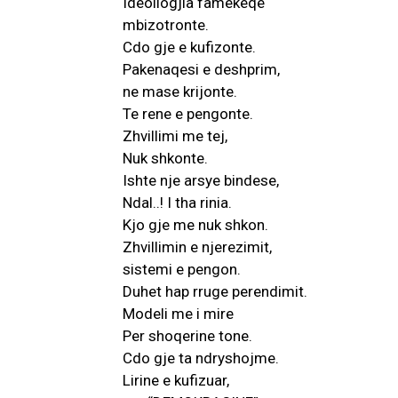
Ideollogjia famekeqe
mbizotronte.
Cdo gje e kufizonte.
Pakenaqesi e deshprim,
ne mase krijonte.
Te rene e pengonte.
Zhvillimi me tej,
Nuk shkonte.
Ishte nje arsye bindese,
Ndal..! I tha rinia.
Kjo gje me nuk shkon.
Zhvillimin e njerezimit,
sistemi e pengon.
Duhet hap rruge perendimit.
Modeli me i mire
Per shoqerine tone.
Cdo gje ta ndryshojme.
Lirine e kufizuar,