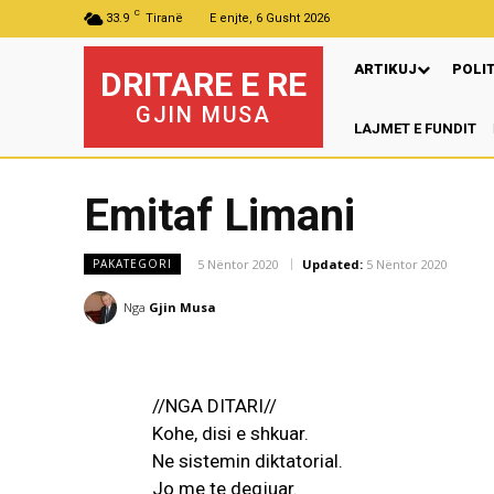
C
33.9
Tiranë
E enjte, 6 Gusht 2026
ARTIKUJ
POLI
DRITARE E RE
GJIN MUSA
LAJMET E FUNDIT
Pre
Emitaf Limani
5 Nëntor 2020
Updated:
5 Nëntor 2020
PAKATEGORI
Nga
Gjin Musa
//NGA DITARI//
Kohe, disi e shkuar.
Ne sistemin diktatorial.
Jo me te degjuar.