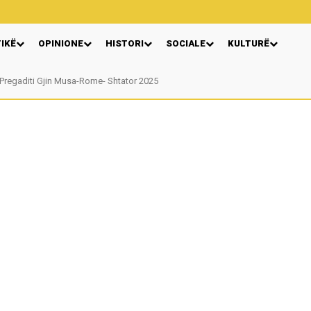
TIKË
OPINIONE
HISTORI
SOCIALE
KULTURË
gaditi Gjin Musa-Rome- Shtator 2025
Nga: Ndue Dedaj