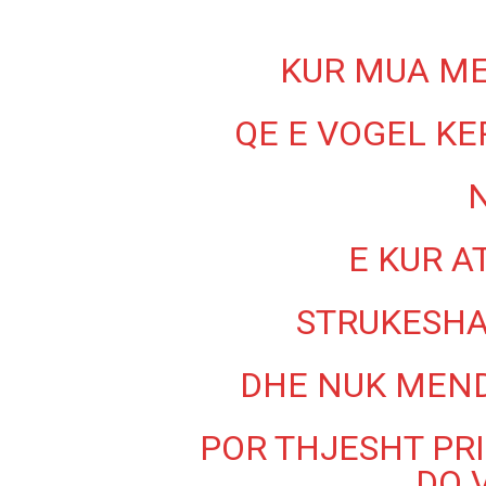
KUR MUA ME
QE E VOGEL K
E KUR A
STRUKESHA
DHE NUK MEN
POR THJESHT PRI
DO 