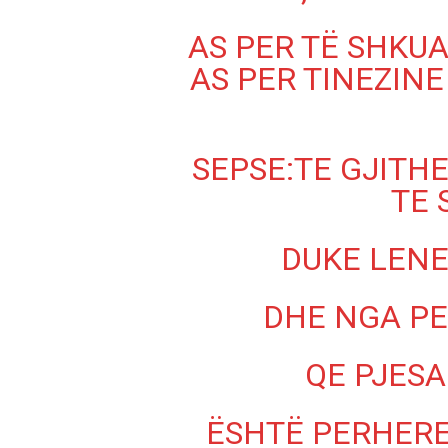
AS PER TË SHKU
AS PER TINEZINE
SEPSE:TE GJITH
TE 
DUKE LENE
DHE NGA P
QE PJESA
ËSHTË PERHERE