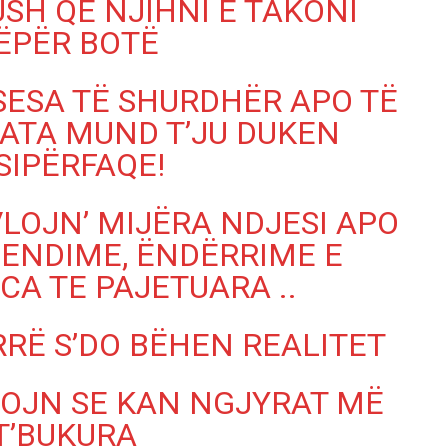
SH QË NJIHNI E TAKONI
ËPËR BOTË
SESA TË SHURDHËR APO TË
ATA MUND T’JU DUKEN
SIPËRFAQE!
LOJN’ MIJËRA NDJESI APO
MENDIME, ËNDËRRIME E
CA TE PAJETUARA ..
RË S’DO BËHEN REALITET
OJN SE KAN NGJYRAT MË
T’BUKURA