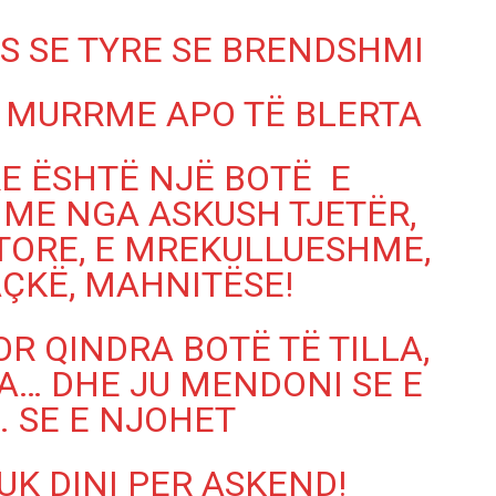
S SE TYRE SE BRENDSHMI
Ë MURRME APO TË BLERTA
E ËSHTË NJË BOTË E
ME NGA ASKUSH TJETËR,
ORE, E MREKULLUESHME,
ÇKË, MAHNITËSE!
R QINDRA BOTË TË TILLA,
A… DHE JU MENDONI SE E
. SE E NJOHET
UK DINI PER ASKEND!