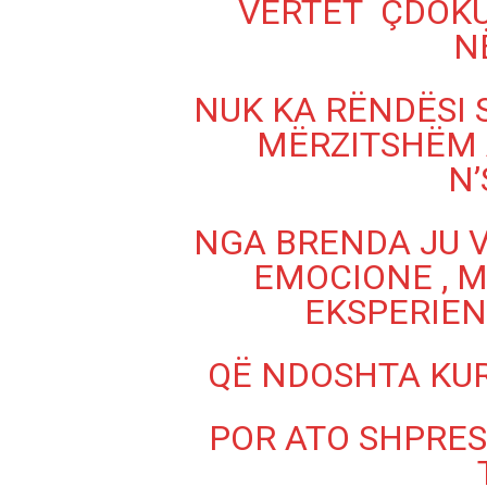
VËRTET ÇDOKU
N
NUK KA RËNDËSI 
MËRZITSHËM 
N’
NGA BRENDA JU V
EMOCIONE , 
EKSPERIEN
QË NDOSHTA KUR
POR ATO SHPRES