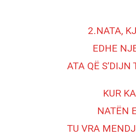
2.NATA, K
EDHE NJE
ATA QË S’DIJN
KUR K
NATËN E
TU VRA MENDJ