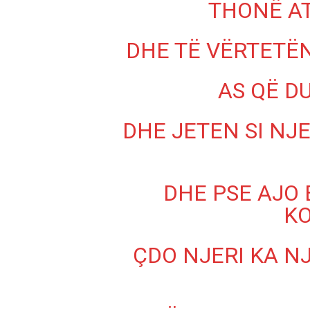
THONË AT
DHE TË VËRTETË
AS QË D
DHE JETEN SI N
AKTUALITET
VERA GJONAJ 
NJOHUR I DIA
SHQIPTARE NË 
DHE PSE AJO
Gjin Musa
-
20 Shtat
KO
ÇDO NJERI KA N