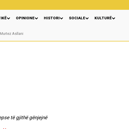
TIKË
OPINIONE
HISTORI
SOCIALE
KULTURË
rtez Asllani
VERA GJONAJ – NJË EMËR I NJOHUR I DIASPORËS SHQIPTARE NË ITALI
pse të gjithë gënjejnë