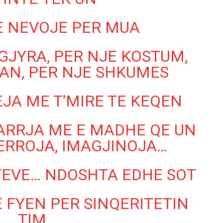
E NEVOJE PER MUA
GJYRA, PER NJE KOSTUM,
TAN, PER NJE SHKUMES
EJA ME T’MIRE TE KEQEN
ARRJA ME E MADHE QE UN
DERROJA, IMAGJINOJA…
ITEVE… NDOSHTA EDHE SOT
 FYEN PER SINQERITETIN
TIM