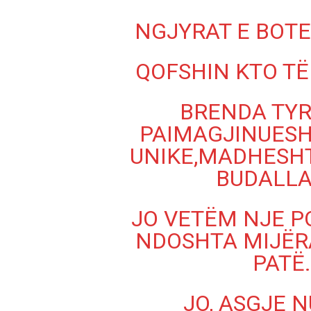
NGJYRAT E BOTE
QOFSHIN KTO T
BRENDA TYR
PAIMAGJINUESH
UNIKE,MADHESHT
BUDALLA
JO VETËM NJE PO
NDOSHTA MIJËR
PATË.
JO, ASGJE N