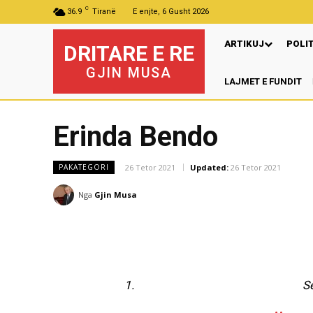
C
36.9
Tiranë
E enjte, 6 Gusht 2026
ARTIKUJ
POLI
DRITARE E RE
GJIN MUSA
LAJMET E FUNDIT
Mu
Erinda Bendo
26 Tetor 2021
Updated:
26 Tetor 2021
PAKATEGORI
Nga
Gjin Musa
Se