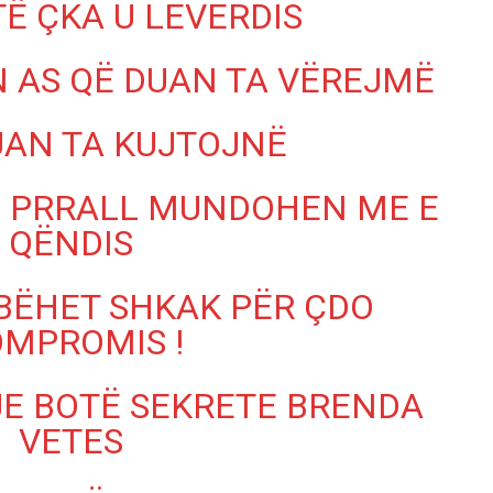
Ë ÇKA U LEVERDIS
N AS QË DUAN TA VËREJMË
UAN TA KUJTOJNË
JE PRRALL MUNDOHEN ME E
AKTUALITET
– NJË EMËR I
QËNDIS
SPORËS
Pregaditi Gjin Musa-Rome-
ITALI
Shtator 2025
 BËHET SHKAK PËR ÇDO
or 2025
1
Gjin Musa
-
8 Shtator 2025
0
MPROMIS !
JE BOTË SEKRETE BRENDA
VETES