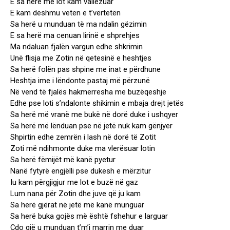
E sa herë me lot kam vallëzuar
E kam dëshmu veten e t’vërtetën
Sa herë u munduan të ma ndalin gëzimin
E sa herë ma cenuan lirinë e shprehjes
Ma ndaluan fjalën vargun edhe shkrimin
Unë flisja me Zotin në qetesinë e heshtjes
Sa herë folën pas shpine me inat e përdhune
Heshtja ime i lëndonte pastaj më përzunë
Në vend të fjalës hakmerresha me buzëqeshje
Edhe pse loti s’ndalonte shikimin e mbaja drejt jetës
Sa herë më vranë me bukë në dorë duke i ushqyer
Sa herë më lënduan pse në jetë nuk kam gënjyer
Shpirtin edhe zemrën i lash në dorë të Zotit
Zoti më ndihmonte duke ma vlerësuar lotin
Sa herë fëmijët më kanë pyetur
Nanë fytyrë engjëlli pse dukesh e mërzitur
Iu kam përgjigjur me lot e buzë në gaz
Lum nana për Zotin dhe juve që ju kam
Sa herë gjërat në jetë më kanë munguar
Sa herë buka gojës më është fshehur e larguar
Çdo gjë u munduan t’m’i marrin me duar