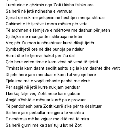
Lumturinë e gëzimin nga Zoti i kisha t’shkruara
Sa herë në jetë ndihesha e vetmuar
Gjërat që nuk më pëlqenin në heshtje i merrja shtruar
Gabimet e të tjerëve i mora mësim për vete
Të ardhmen e fëmijëve e ndërtova me dashuri për jetën
Gjithçka më mungonte i shkruaja në letër
Veç për t’u mos iu nënshtruar kurrë dikujt tjetër
Dymbëdhjetë orë në ditë punoja pa ndalur
Burrit dhe të tjerëve hakut për t’iu dal
Çdo herë veten time e kam vënë në vend të tjetrit
T’mirat ia kam dasht secilit ashtu siç ia kam dashtë dhe vetit
Dhjetë herë jam menduar e kam fol veç një herë
Fjala ime më e vogël mbante peshë me vlerë
Për asgjë në jetë kurrë nuk jam penduar
I kërkoj falje veç Zotit nëse kam gabuar
Asgjë s’është e mësuar kurrë pa e provuar
Të pendohesh para Zotit kurrë s’ke për të dështuar
Sa herë jam perballur me gjëra të vështira
E nesërmja më ka zgjuar me ditë më të mira
Sa herë gjumi më ka zan’ tuj u lut në Zot