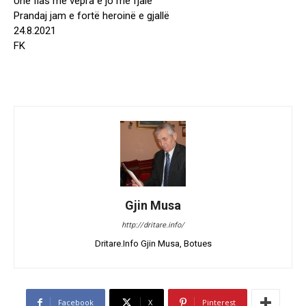
Unë flas me vepra e jo me fjalë
Prandaj jam e fortë heroinë e gjallë
24.8.2021
FK
Gjin Musa
http://dritare.info/
Dritare.Info Gjin Musa, Botues
Facebook
X
Pinterest