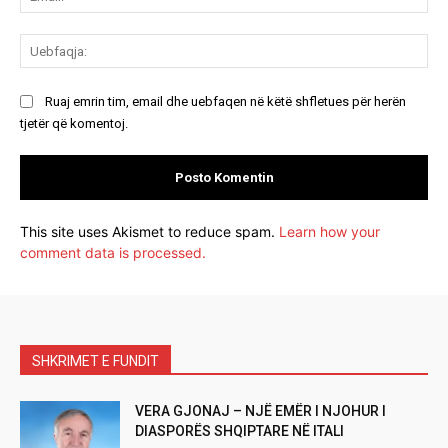
Ue
Ruaj emrin tim, email dhe uebfaqen në këtë shfletues për herën
tjetër që komentoj.
This site uses Akismet to reduce spam.
Learn how your
comment data is processed.
SHKRIMET E FUNDIT
VERA GJONAJ – NJË EMËR I NJOHUR I
DIASPORËS SHQIPTARE NË ITALI