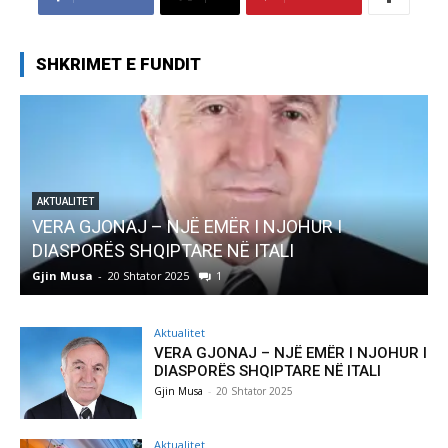
SHKRIMET E FUNDIT
I NJOHUR I
AKTUALITET
ITALI
Pregaditi Gjin Musa-Rome- Shta
Gjin Musa
-
8 Shtator 2025
0
Aktualitet
VERA GJONAJ – NJË EMËR I NJOHUR I
DIASPORËS SHQIPTARE NË ITALI
Gjin Musa
-
20 Shtator 2025
Aktualitet