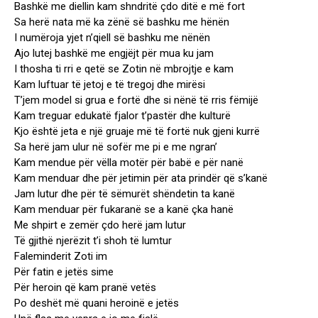
Bashkë me diellin kam shndritë çdo ditë e më fort
Sa herë nata më ka zënë së bashku me hënën
I numëroja yjet n’qiell së bashku me nënën
Ajo lutej bashkë me engjëjt për mua ku jam
I thosha ti rri e qetë se Zotin në mbrojtje e kam
Kam luftuar të jetoj e të tregoj dhe mirësi
T’jem model si grua e fortë dhe si nënë të rris fëmijë
Kam treguar edukatë fjalor t’pastër dhe kulturë
Kjo është jeta e një gruaje më të fortë nuk gjeni kurrë
Sa herë jam ulur në sofër me pi e me ngran’
Kam mendue për vëlla motër për babë e për nanë
Kam menduar dhe për jetimin për ata prindër që s’kanë
Jam lutur dhe për të sëmurët shëndetin ta kanë
Kam menduar për fukaranë se a kanë çka hanë
Me shpirt e zemër çdo herë jam lutur
Të gjithë njerëzit t’i shoh të lumtur
Faleminderit Zoti im
Për fatin e jetës sime
Për heroin që kam pranë vetës
Po deshët më quani heroinë e jetës