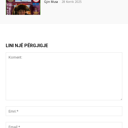
Gjin Musa
-
28 Korrik 2025
LINI NJË PËRGJIGJE
Koment:
Emr
Ema