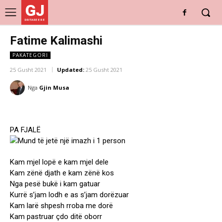
GJ
DRITARE E RE
Fatime Kalimashi
PAKATEGORI
25 Gusht 2021
Updated:
25 Gusht 2021
Nga
Gjin Musa
PA FJALË
Kam mjel lopë e kam mjel dele
Kam zënë djath e kam zënë kos
Nga pesë bukë i kam gatuar
Kurrë s’jam lodh e as s’jam dorëzuar
Kam larë shpesh rroba me dorë
Kam pastruar çdo ditë oborr