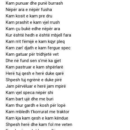
Kam punuar dhe punë burrash
Nëpër ara e nëpër fusha
Kam kosit e kam pre dru
Kam prashit e kam vjel rrush
Kam çu bukë edhe nëpër ara
Kur është hedh e është mbjell fara
Kam rrit fëmijë e kam kqyr pleq
Kam zan’ djath e kam fergue spec
Kam gatuar për tridhjetë vet
Dhe në fund sen s’më ka gjet
Kam pastruar e kam shpërlarë
Herë tuj qesh e herë duke qarë
Shpesh tuj ngrënë e duke pirë
Jam përvëluar e herë jam mpirë
Kam vjel speca nëpër shi
Kam bart ujë dhe me buri
Kam thur gardh e kosh për lopë
Kam mbledh t’korrurat me traktor
Kam kja kam qesh e kam këndue
Shpesh herë dhe kam fol me veten