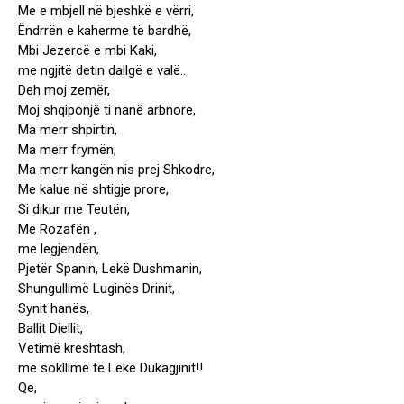
Me e mbjell në bjeshkë e vërri,
Ëndrrën e kaherme të bardhë,
Mbi Jezercë e mbi Kaki,
me ngjitë detin dallgë e valë..
Deh moj zemër,
Moj shqiponjë ti nanë arbnore,
Ma merr shpirtin,
Ma merr frymën,
Ma merr kangën nis prej Shkodre,
Me kalue në shtigje prore,
Si dikur me Teutën,
Me Rozafën ,
me legjendën,
Pjetër Spanin, Lekë Dushmanin,
Shungullimë Luginës Drinit,
Synit hanës,
Ballit Diellit,
Vetimë kreshtash,
me sokllimë të Lekë Dukagjinit!!
Qe,