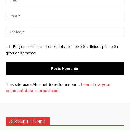
Ema
Ue
Ruaj emrin tim, email dhe uebfaqen në këtë shfletues për herën
tjetër që komentoj.
This site uses Akismet to reduce spam.
Learn how your
comment data is processed.
SHKRIMET E FUNDIT