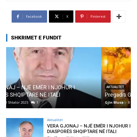
Facebook
X
Pinterest
SHKRIMET E FUNDIT
AKTUALITET
Pregaditi Gjin Musa-Rome- Shtator 2025
Gjin Musa
-
8 Shtator 2025
0
G
Aktualitet
VERA GJONAJ – NJË EMËR I NJOHUR I
DIASPORËS SHQIPTARE NË ITALI