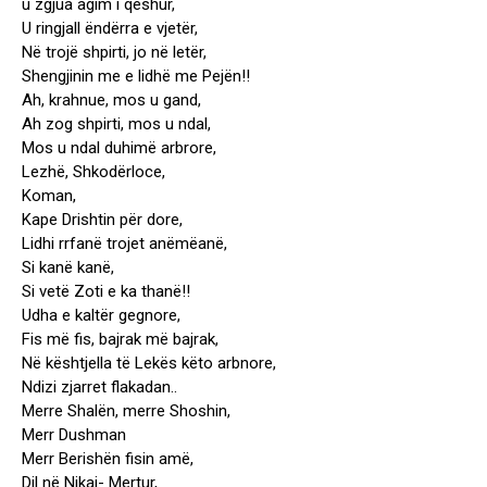
u zgjua agim i qeshur,
U ringjall ëndërra e vjetër,
Në trojë shpirti, jo në letër,
Shengjinin me e lidhë me Pejën!!
Ah, krahnue, mos u gand,
Ah zog shpirti, mos u ndal,
Mos u ndal duhimë arbrore,
Lezhë, Shkodërloce,
Koman,
Kape Drishtin për dore,
Lidhi rrfanë trojet anëmëanë,
Si kanë kanë,
Si vetë Zoti e ka thanë!!
Udha e kaltër gegnore,
Fis më fis, bajrak më bajrak,
Në kështjella të Lekës këto arbnore,
Ndizi zjarret flakadan..
Merre Shalën, merre Shoshin,
Merr Dushman
Merr Berishën fisin amë,
Dil në Nikaj- Mertur,