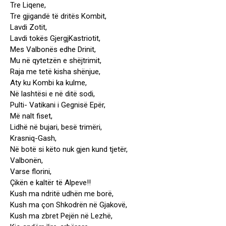
Tre Liqene,
Tre gjigandë të dritës Kombit,
Lavdi Zotit,
Lavdi tokës GjergjKastriotit,
Mes Valbonës edhe Drinit,
Mu në qytetzën e shëjtrimit,
Raja me tetë kisha shënjue,
Aty ku Kombi ka kulme,
Në lashtësi e në ditë sodi,
Pulti- Vatikani i Gegnisë Epër,
Më nalt fiset,
Lidhë në bujari, besë trimëri,
Krasniq-Gash,
Në botë si këto nuk gjen kund tjetër,
Valbonën,
Varse florini,
Çikën e kaltër të Alpeve!!
Kush ma ndritë udhën me borë,
Kush ma çon Shkodrën në Gjakovë,
Kush ma zbret Pejën në Lezhë,