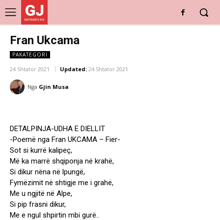
GJ
DRITARE E RE
Fran Ukcama
PAKATEGORI
24 Shtator 2021
Updated:
24 Shtator 2021
Nga
Gjin Musa
DETALPINJA-UDHA E DIELLIT
-Poemë nga Fran UKCAMA – Fier-
Sot si kurrë kalipeç,
Më ka marrë shqiponja në krahë,
Si dikur nëna në lpungë,
Fymëzimit në shtigje me i grahë,
Me u ngjitë në Alpe,
Si pip frasni dikur,
Me e ngul shpirtin mbi gurë..