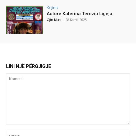
Krijime
Autore Katerina Tereziu Ligeja
Gjin Musa
-
28 Korrik 2025
LINI NJË PËRGJIGJE
Koment:
Emr