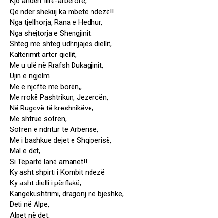
Kjo andërr ilire-arbërore,
Që ndër shekuj ka mbetë ndezë!!
Nga tjellhorja, Rana e Hedhur,
Nga shejtorja e Shengjinit,
Shteg më shteg udhnjajës diellit,
Kaltërimit artor qiellit,
Me u ulë në Rrafsh Dukagjinit,
Ujin e ngjelm
Me e njoftë me borën,,
Me rrokë Pashtrikun, Jezercën,
Në Rugovë të kreshnikëve,
Me shtrue sofrën,
Sofrën e ndritur të Arberisë,
Me i bashkue dejet e Shqiperisë,
Mal e det,
Si Tëpartë lanë amanet!!
Ky asht shpirti i Kombit ndezë
Ky asht dielli i përflakë,
Kangëkushtrimi, dragonj në bjeshkë,
Deti në Alpe,
Alpet në det,