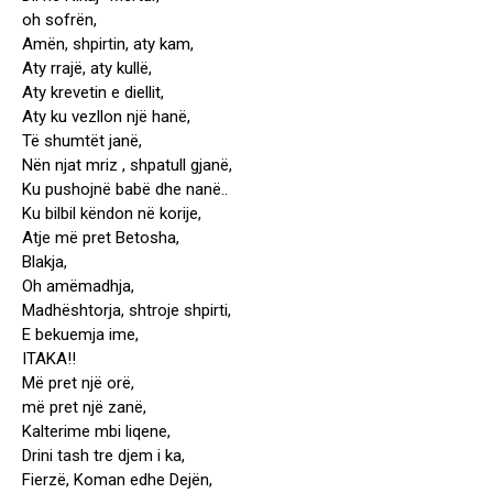
oh sofrën,
Amën, shpirtin, aty kam,
Aty rrajë, aty kullë,
Aty krevetin e diellit,
Aty ku vezllon një hanë,
Të shumtët janë,
Nën njat mriz , shpatull gjanë,
Ku pushojnë babë dhe nanë..
Ku bilbil këndon në korije,
Atje më pret Betosha,
Blakja,
Oh amëmadhja,
Madhështorja, shtroje shpirti,
E bekuemja ime,
ITAKA!!
Më pret një orë,
më pret një zanë,
Kalterime mbi liqene,
Drini tash tre djem i ka,
Fierzë, Koman edhe Dejën,