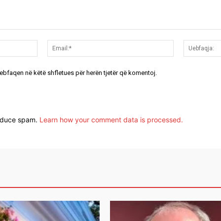
Emri:*
Email:*
uebfaqen në këtë shfletues për herën tjetër që komentoj.
reduce spam.
Learn how your comment data is processed.