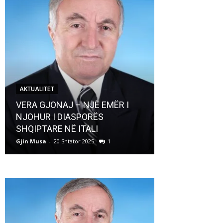
AKTUALITET
AKTUALITET
VERA GJONAJ – NJË EMËR I
NJOHUR I DIASPORËS
Pregaditi Gji
SHQIPTARE NË ITALI
Shtator 2025
Gjin Musa
-
20 Shtator 2025
1
Gjin Musa
-
8 Shtat