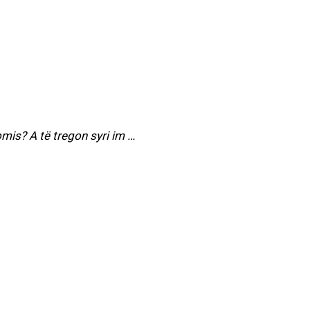
mis? A të tregon syri im …