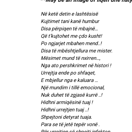
Në ketë detin e lashtësisë
Kujtimet tani kanë humbur
Disa përpiqen të mbajnë…
Që t’kujtohet me çdo kusht!
Po ngjarjet mbahen mend..!
Disa të mbështjellura me mister.
Mësimet mund të nxirren…,
Nga ato pershkrimet në histori !
Urrejtja ende po shfaqet,
E mbjellur nga e kaluara …
Një mundim i tillë emocional,
Nuk duhet të zgjasë kurrë ..!
Hidhni armiqësinë tuaj !
Hidhni urrejtjen tuaj ..!
Shpejtoni detyrat tuaja.
Para se të jetë tepër vonë .
Për urrejtjen së shpejti infekton,