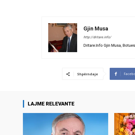
Gjin Musa
http://dritare.info/
Dritare.Info Gjin Musa, Botues
Faceb
Shpërndaje
LAJME RELEVANTE