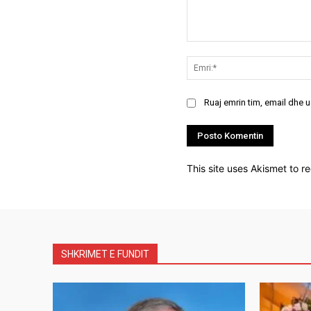
Koment:
Ruaj emrin tim, email dhe 
This site uses Akismet to 
SHKRIMET E FUNDIT