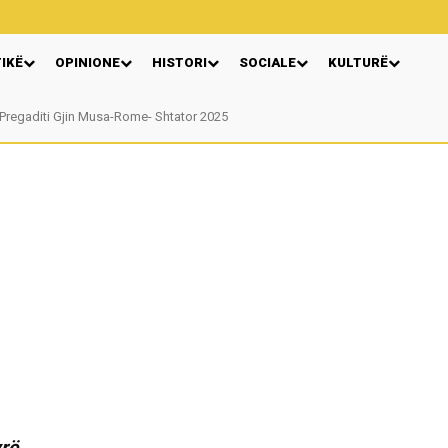
TIKË
OPINIONE
HISTORI
SOCIALE
KULTURË
egaditi Gjin Musa-Rome- Shtator 2025
Nga: Ndue Dedaj