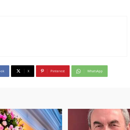
ook
X
Pinterest
WhatsApp