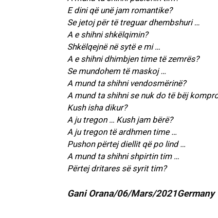
E dini që unë jam romantike?
Se jetoj për të treguar dhembshuri …
A e shihni shkëlqimin?
Shkëlqejnë në sytë e mi …
A e shihni dhimbjen time të zemrës?
Se mundohem të maskoj …
A mund ta shihni vendosmërinë?
A mund ta shihni se nuk do të bëj kompro
Kush isha dikur?
A ju tregon … Kush jam bërë?
A ju tregon të ardhmen time …
Pushon përtej diellit që po lind …
A mund ta shihni shpirtin tim …
Përtej dritares së syrit tim?
Gani Orana/06/Mars/2021Germany