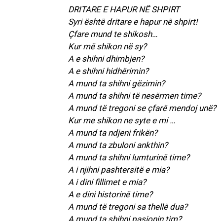
DRITARE E HAPUR NË SHPIRT
Syri është dritare e hapur në shpirt!
Çfare mund te shikosh…
Kur më shikon në sy?
A e shihni dhimbjen?
A e shihni hidhërimin?
A mund ta shihni gëzimin?
A mund ta shihni të nesërmen time?
A mund të tregoni se çfarë mendoj unë?
Kur me shikon ne syte e mi …
A mund ta ndjeni frikën?
A mund ta zbuloni ankthin?
A mund ta shihni lumturinë time?
A i njihni pashtersitë e mia?
A i dini fillimet e mia?
A e dini historinë time?
A mund të tregoni sa thellë dua?
A mund ta shihni pasionin tim?