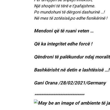
Një shoqëri të tërë e t’pafajshme.
Po mundohuni të dërgoni dashurinë …!
Në mes të zotësisë,po edhe fisnikërinë !
Mendoni që të ruani veten …
Që ka integritet edhe forcë !
Qëndroni të palëkundur ndaj moralit
Bashkërisht në detin e lashtësisë …!
Gani Orana /28/02/2021/Germany
“””””””””””””””””””””””””””””