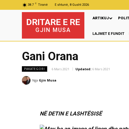
C
38.7
Tiranë
E shtunë, 8 Gusht 2026
ARTIKUJ
POLI
DRITARE E RE
GJIN MUSA
LAJMET E FUNDIT
Pr
Gani Orana
6 Mars 2021
Updated:
6 Mars 2021
PAKATEGORI
Nga
Gjin Musa
NË DETIN E LASHTËSISË