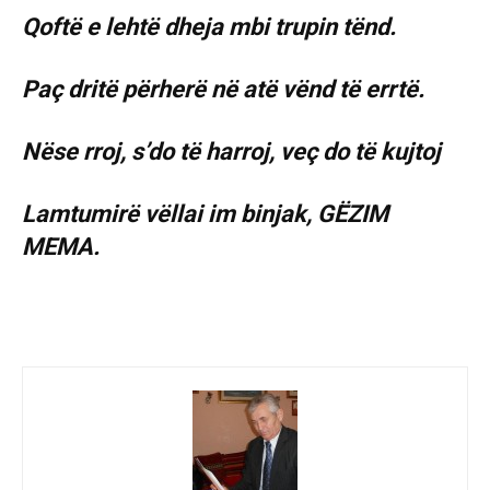
Qoftë e lehtë dheja mbi trupin tënd.
Paç dritë përherë në atë vënd të errtë.
Nëse rroj, s’do të harroj, veç do të kujtoj
Lamtumirë vëllai im binjak, GËZIM
MEMA.