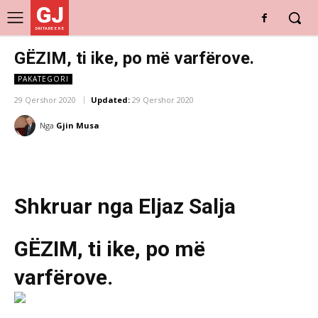
GJ
DRITARE E RE
GËZIM, ti ike, po më varfërove.
PAKATEGORI
29 Qershor 2020
Updated:
29 Qershor 2020
Nga
Gjin Musa
Shkruar nga Eljaz Salja
GËZIM, ti ike, po më
varfërove.