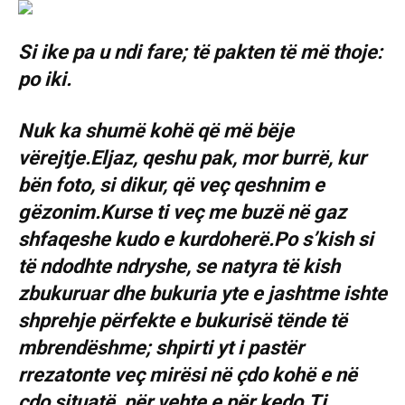
Si ike pa u ndi fare; të pakten të më thoje:
po iki.
Nuk ka shumë kohë që më bëje
vërejtje.Eljaz, qeshu pak, mor burrë, kur
bën foto, si dikur, që veç qeshnim e
gëzonim.Kurse ti veç me buzë në gaz
shfaqeshe kudo e kurdoherë.Po s’kish si
të ndodhte ndryshe, se natyra të kish
zbukuruar dhe bukuria yte e jashtme ishte
shprehje përfekte e bukurisë tënde të
mbrendëshme; shpirti yt i pastër
rrezatonte veç mirësi në çdo kohë e në
çdo situatë, për vehte e për kedo.Ti