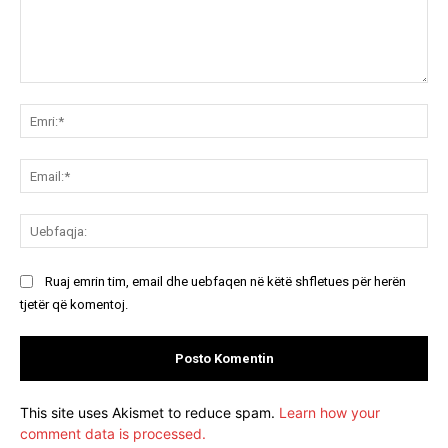
Koment:
Emr
Ema
Ue
Ruaj emrin tim, email dhe uebfaqen në këtë shfletues për herën
tjetër që komentoj.
This site uses Akismet to reduce spam.
Learn how your
comment data is processed.