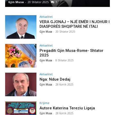
Gjin Musa
-
8 Shtator 2025
0
Aktualitet
VERA GJONAJ – NJË EMËR I NJOHUR I
DIASPORËS SHQIPTARE NË ITALI
Gjin Musa
-
20 Shtator 2025
Aktualitet
Pregaditi Gjin Musa-Rome- Shtator
2025
Gjin Musa
-
8 Shtator 2025
Aktualitet
Nga: Ndue Dedaj
Gjin Musa
-
28 Korrik 2025
Krijime
Autore Katerina Tereziu Ligeja
Gjin Musa
-
28 Korrik 2025