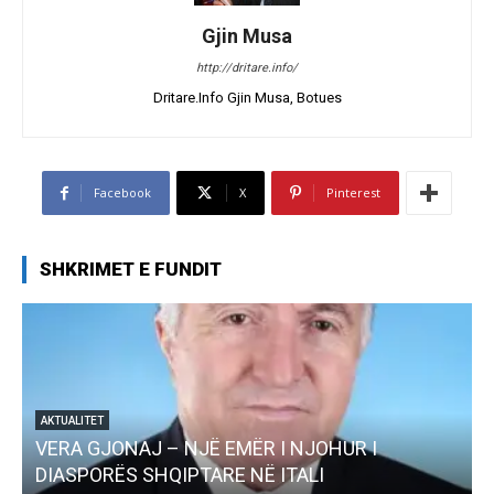
Gjin Musa
http://dritare.info/
Dritare.Info Gjin Musa, Botues
Facebook
X
Pinterest
SHKRIMET E FUNDIT
AKTUALITET
Pregaditi Gjin Musa-Rome- Shtator 2025