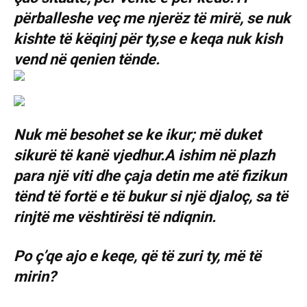
përballeshe veç me njerëz të mirë, se nuk
kishte të këqinj për ty,se e keqa nuk kish
vend në qenien tënde.
Nuk më besohet se ke ikur; më duket
sikurë të kanë vjedhur.A ishim në plazh
para një viti dhe çaja detin me atë fizikun
tënd të fortë e të bukur si një djaloç, sa të
rinjtë me vështirësi të ndiqnin.
Po ç’qe ajo e keqe, që të zuri ty, më të
mirin?