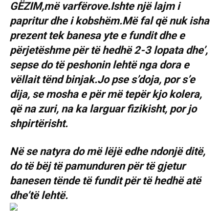
GËZIM,më varfërove.Ishte një lajm i
papritur dhe i kobshëm.Më fal që nuk isha
prezent tek banesa yte e fundit dhe e
përjetëshme për të hedhë 2-3 lopata dhe’,
sepse do të peshonin lehtë nga dora e
vëllait tënd binjak.Jo pse s’doja, por s’e
dija, se mosha e për më tepër kjo kolera,
që na zuri, na ka larguar fizikisht, por jo
shpirtërisht.
Në se natyra do më lëjë edhe ndonjë ditë,
do të bëj të pamunduren për të gjetur
banesen tënde të fundit për të hedhë atë
dhe’të lehtë.