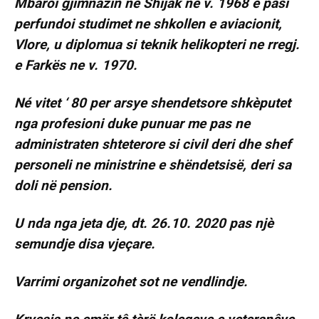
Mbaroi gjimnazin ne Shijak ne v. 1968 e pasi
perfundoi studimet ne shkollen e aviacionit,
Vlore, u diplomua si teknik helikopteri ne rregj.
e Farkës ne v. 1970.
Né vitet ‘ 80 per arsye shendetsore shkèputet
nga profesioni duke punuar me pas ne
administraten shteterore si civil deri dhe shef
personeli ne ministrine e shëndetsisë, deri sa
doli në pension.
U nda nga jeta dje, dt. 26.10. 2020 pas njè
semundje disa vjeçare.
Varrimi organizohet sot ne vendlindje.