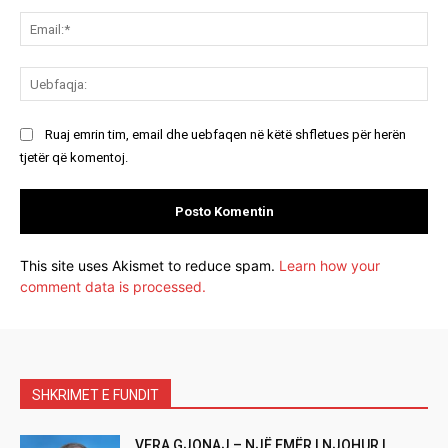
Ema
Ue
Ruaj emrin tim, email dhe uebfaqen në këtë shfletues për herën
tjetër që komentoj.
This site uses Akismet to reduce spam.
Learn how your
comment data is processed.
SHKRIMET E FUNDIT
VERA GJONAJ – NJË EMËR I NJOHUR I