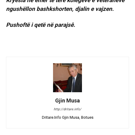
Kryesia ne emër tê tèrë kolegeve e veteranêve
ngushëllon bashkshorten, djalin e vajzen.
Pushoftë i qetë në parajsê.
Gjin Musa
http://dritare.info/
Dritare.Info Gjin Musa, Botues