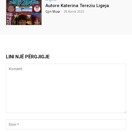
Autore Katerina Tereziu Ligeja
Gjin Musa
-
28 Korrik 2025
LINI NJË PËRGJIGJE
Koment:
Emr