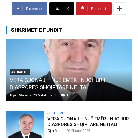
Facebook
X
Pinterest
SHKRIMET E FUNDIT
JOHUR I
AKTUALITET
LI
Pregaditi Gjin Musa-Rome- Shtator 
Gjin Musa
-
8 Shtator 2025
0
Aktualitet
VERA GJONAJ – NJË EMËR I NJOHUR I
DIASPORËS SHQIPTARE NË ITALI
Gjin Musa
-
20 Shtator 2025