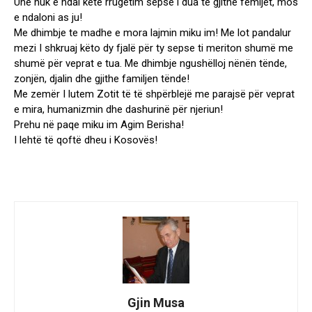
Une nuk e ndal kete rrugëtim sepse i dua të gjithe fëmijët, mos
e ndaloni as ju!
Me dhimbje te madhe e mora lajmin miku im! Me lot pandalur
mezi I shkruaj këto dy fjalë për ty sepse ti meriton shumë me
shumë për veprat e tua. Me dhimbje ngushëlloj nënën tënde,
zonjën, djalin dhe gjithe familjen tënde!
Me zemër I lutem Zotit të të shpërblejë me parajsë për veprat
e mira, humanizmin dhe dashurinë për njeriun!
Prehu në paqe miku im Agim Berisha!
I lehtë të qoftë dheu i Kosovës!
Gjin Musa