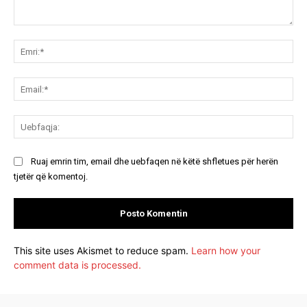
Koment:
Emr
Ema
Ue
Ruaj emrin tim, email dhe uebfaqen në këtë shfletues për herën
tjetër që komentoj.
This site uses Akismet to reduce spam.
Learn how your
comment data is processed.