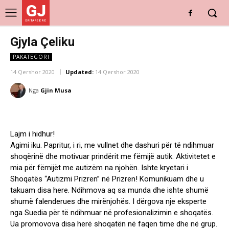
GJ
DRITARE E RE
Gjyla Çeliku
PAKATEGORI
14 Qershor 2020
Updated:
14 Qershor 2020
Nga
Gjin Musa
Lajm i hidhur!
Agimi iku. Papritur, i ri, me vullnet dhe dashuri për të ndihmuar
shoqërinë dhe motivuar prindërit me fëmijë autik. Aktivitetet e
mia për fëmijët me autizëm na njohën. Ishte kryetari i
Shoqatës “Autizmi Prizren” në Prizren! Komunikuam dhe u
takuam disa here. Ndihmova aq sa munda dhe ishte shumë
shumë falenderues dhe mirënjohës. I dërgova nje eksperte
nga Suedia për të ndihmuar në profesionalizimin e shoqatës.
Ua promovova disa herë shoqatën në faqen time dhe në grup.