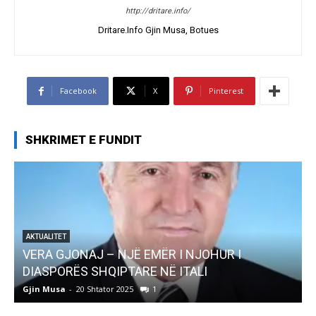
http://dritare.info/
Dritare.Info Gjin Musa, Botues
Facebook
X
Pinterest
SHKRIMET E FUNDIT
OHUR I
AKTUALITET
I
Pregaditi Gjin Musa-Rome- Shtator 2
Gjin Musa
-
8 Shtator 2025
0