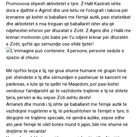
Promovova shpesh aktivitetet e tyre. Z.Halil Kastrati ishte
dora e djathtë e Agimit dhe unë këtu në fotografi i takova për
krenarine që kishin si baballarë me fëmijë autik, pasi statistikat
dhe aktivitetet e mia treguan që baballarët ishin ata që
ndjeheshin inferior për dhuratat e Zotit. Z.Agimi dhe z.Halili me
krenari motivonin çdo babë për t’u ndjerë krenar për dhuratën
e Zotit, qoftë ajo sëmundje ose sfidë tjetër!
Më njoftoi tezja e tij, nje grua shumë humane në grupin tonë
për shëndetin e tij dhe sëmundjen e pashëruar të kancerit në
pankreas, e luta që ta sjellin në Maqedoni, por pasi kishin
vendosur familjarisht që të vazhdonte trajtimin e tij në shtete
tjera, përsëri ai iku sepse Zoti ashtu deshi!
Amaneti dhe mundi i tij ishte që baballarët me fëmijë autik te
vazhdojnë rrugëtimin e tij, të përkushtohen te fëmijët e tyre, ti
dërgojnë në trajtime speciale, në qendra autike, sepse edhe
ato janë fëmijë të cilët botës mund ti japin, bile me shumë në
drejtime të vecanta!