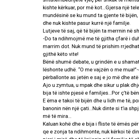
kishte kërkuar, por më kot…Gjersa një tele
mundësinë se ku mund ta gjente të bijën, e
dhe nuk kishte pasur kurrë një familje.
Lutjeve të saj, që të bijën ta merrnin në 
-Do ta ndihmojmë me të gjitha çfarë i duh
marrim dot. Nuk mund të prishim rrjedhat e
gjithë këto vite!
Bënë shumë debate, u grindën e u shamato
lëshonte udhë. “O me vajzën o me mua!”-qe
përballonte as jetën e saj e jo më dhe atë 
Ajo u zymtua, u mpak dhe sikur u plak dhje
bija të ishte pjesë e familjes…Por ç’të bënt
E ëma e takoi të bijën dhe u lidh me të, po
banonin nën një çati…Nuk dinte si t’ia shpj
më të mira…
Kaluan kohë dhe e bija i fliste të ëmës pë
qe e zonja ta ndihmonte, nuk kërkoi të din