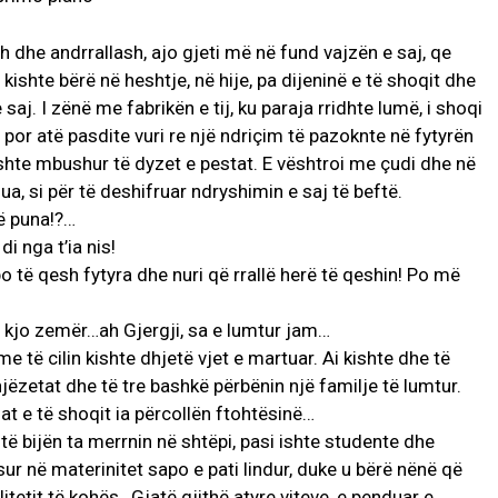
dhe andrrallash, ajo gjeti më në fund vajzën e saj, qe
 kishte bërë në heshtje, në hije, pa dijeninë e të shoqit dhe
 e saj. I zënë me fabrikën e tij, ku paraja rridhte lumë, i shoqi
, por atë pasdite vuri re një ndriçim të pazoknte në fytyrën
ishte mbushur të dyzet e pestat. E vështroi me çudi dhe në
ua, si për të deshifruar ndryshimin e saj të beftë.
të puna!?…
di nga t’ia nis!
o të qesh fytyra dhe nuri që rrallë herë të qeshin! Po më
 kjo zemër…ah Gjergji, sa e lumtur jam…
e të cilin kishte dhjetë vjet e martuar. Ai kishte dhe të
jëzetat dhe të tre bashkë përbënin një familje të lumtur.
at e të shoqit ia përcollën ftohtësinë…
ë të bijën ta merrnin në shtëpi, pasi ishte studente dhe
isur në materinitet sapo e pati lindur, duke u bërë nënë që
tetit të kohës…Gjatë gjithë atyre viteve, e penduar e