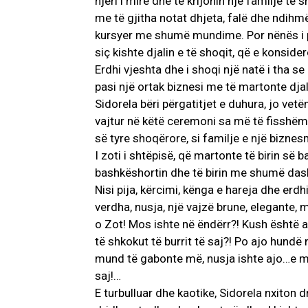
njeri i mirë dhe të krijonin një familje t
me të gjitha notat dhjeta, falë dhe ndihm
kursyer me shumë mundime. Por nënës i pi
siç kishte djalin e të shoqit, që e konsider
Erdhi vjeshta dhe i shoqi një natë i tha s
pasi një ortak biznesi me të martonte djali
Sidorela bëri përgatitjet e duhura, jo vetë
vajtur në këtë ceremoni sa më të fisshëm 
së tyre shoqërore, si familje e një bizn
I zoti i shtëpisë, që martonte të birin së 
bashkëshortin dhe të birin me shumë dashu
Nisi pija, kërcimi, kënga e hareja dhe erdhi 
verdha, nusja, një vajzë brune, elegante,
o Zot! Mos ishte në ëndërr?! Kush është a
të shkokut të burrit të saj?! Po ajo hund
mund të gabonte më, nusja ishte ajo…e mi
saj!…
E turbulluar dhe kaotike, Sidorela nxiton 