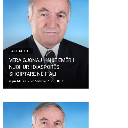
AKTUALITET
AKTUALITET
VERA GJONAJ – NJË EMËR I
NJOHUR I DIASPORËS
Pregaditi Gji
SHQIPTARE NË ITALI
Shtator 2025
Gjin Musa
-
20 Shtator 2025
1
Gjin Musa
-
8 Shtat