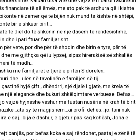
ë shëndetshme. Kaluan disa vite dhe vajza e mbaroi fakultetin
ës financiare të së ëmës, me ato pak të ardhura që i kishte
konte në zemër që të bijën nuk mund ta kishte në shtëpi,
onte bir e shkuar birit…
e atë të diel do të shkonin në një dasëm të rëndësishme,
n dhe i pati ftuar familjarisht.
m për vete, por dhe për të shoqin dhe birin e tyre, për të
dhe me gjithçka që iu lypsej, sipas hirerakisë së shkallës
esmeni të madh…
bashku me familjarët e tjerë e pritën Sidorelën,
ri dhe i ulën në tavolinën e familjes së tij…
çasti të hyjë çifti, dhëndrri, një djalë i gjatë, me krela të
 me një elegancë dhe bukuri shkëlqimtare verbuese. Befas…
jo vajzë hyjneshë veshur me fustan nusërie në krah të birit
ë nazike…ata sy të magjishëm…ai profil dehës…jo, tani nuk
ra e saj…bija e dashur, e gjetur pas kaq kohësh, Jona e
drejt banjës, por befas koka e saj rëndohet, pastaj e zënë të