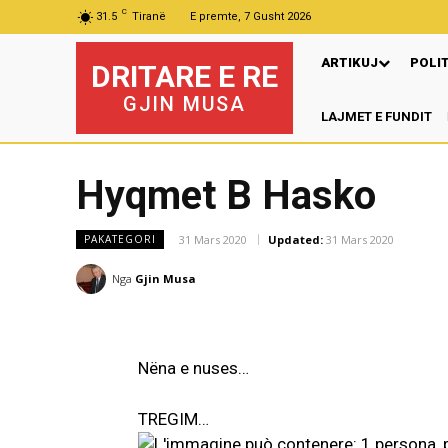
C
31.5
Tiranë
E premte, 7 Gusht 2026
ARTIKUJ
POLI
DRITARE E RE
GJIN MUSA
LAJMET E FUNDIT
Pr
Hyqmet B Hasko
31 Mars 2020
Updated:
31 Mars 2020
PAKATEGORI
Nga
Gjin Musa
Nëna e nuses…
TREGIM…