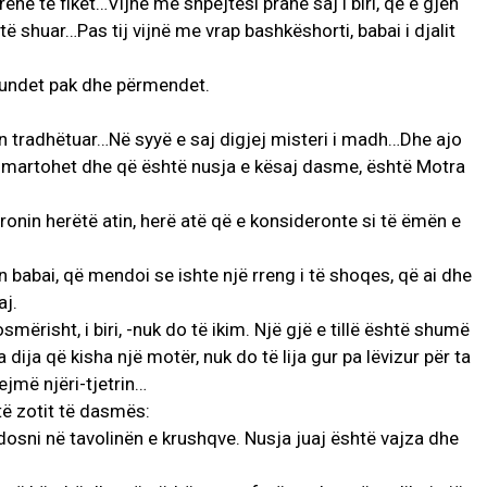
ënë të fikët…Vijnë me shpejtësi pranë saj i biri, që e gjen
ë shuar…Pas tij vijnë me vrap bashkëshorti, babai i djalit
shkundet pak dhe përmendet.
hin tradhëtuar…Në syyë e saj digjej misteri i madh…Dhe ajo
ë martohet dhe që është nusja e kësaj dasme, është Motra
ronin herëtë atin, herë atë që e konsideronte si të ëmën e
mon babai, që mendoi se ishte një rreng i të shoqes, që ai dhe
aj.
mërisht, i biri, -nuk do të ikim. Një gjë e tillë është shumë
ija që kisha një motër, nuk do të lija gur pa lëvizur për ta
jejmë njëri-tjetrin…
 të zotit të dasmës:
osni në tavolinën e krushqve. Nusja juaj është vajza dhe