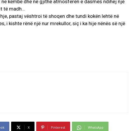
ur në këmbë dhe në gjithë atmosferën e dasmës ndihej një
rit të madh…
shje, pastaj vështroi të shoqen dhe tundi kokën lehtë në
 i kishte rënë një nur mrekullor, siç i ka hije nënës së një
ook
X
Pinterest
WhatsApp