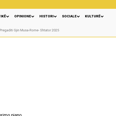
TIKË
OPINIONE
HISTORI
SOCIALE
KULTURË
egaditi Gjin Musa-Rome- Shtator 2025
Nga: Ndue Dedaj