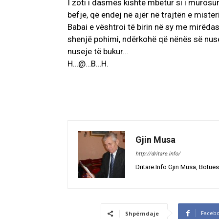
I zoti i dasmës kishte mbetur si i muros
befje, që endej në ajër në trajtën e miste
Babai e vështroi të birin në sy me mirëda
shenjë pohimi, ndërkohë që nënës së nuses,
nuseje të bukur…
H…@…B…H.
Gjin Musa
http://dritare.info/
Dritare.Info Gjin Musa, Botues
Faceb
Shpërndaje