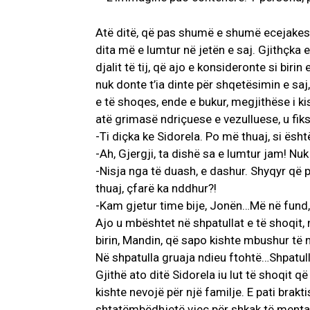
Atë ditë, që pas shumë e shumë ecejakesh 
dita më e lumtur në jetën e saj. Gjithçka e
djalit të tij, që ajo e konsideronte si birin
nuk donte t’ia dinte për shqetësimin e saj
e të shoqes, ende e bukur, megjithëse i k
atë grimasë ndriçuese e vezulluese, u fiks
-Ti diçka ke Sidorela. Po më thuaj, si ësh
-Ah, Gjergji, ta dishë sa e lumtur jam! Nuk 
-Nisja nga të duash, e dashur. Shyqyr që p
thuaj, çfarë ka nddhur?!
-Kam gjetur time bije, Jonën…Më në fund,
Ajo u mbështet në shpatullat e të shoqit, m
birin, Mandin, që sapo kishte mbushur të n
Në shpatulla gruaja ndieu ftohtë…Shpatull
Gjithë ato ditë Sidorela iu lut të shoqit q
kishte nevojë për një familje. E pati brakt
shtatëmbëdhjetë vjeç për shkak të mentali