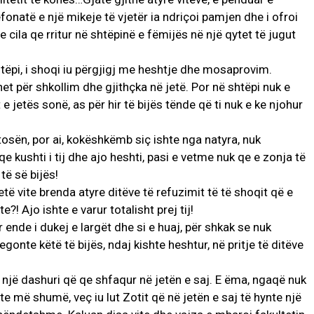
fonatë e një mikeje të vjetër ia ndriçoi pamjen dhe i ofroi
 cila qe rritur në shtëpinë e fëmijës në një qytet të jugut
shtëpi, i shoqi iu përgjigj me heshtje dhe mosaprovim.
et për shkollim dhe gjithçka në jetë. Por në shtëpi nuk e
 jetës sonë, as për hir të bijës tënde që ti nuk e ke njohur
sën, por ai, kokëshkëmb siç ishte nga natyra, nuk
 kushti i tij dhe ajo heshti, pasi e vetme nuk qe e zonja të
të së bijës!
të vite brenda atyre ditëve të refuzimit të të shoqit që e
e?! Ajo ishte e varur totalisht prej tij!
r ende i dukej e largët dhe si e huaj, për shkak se nuk
egonte këtë të bijës, ndaj kishte heshtur, në pritje të ditëve
r një dashuri që qe shfaqur në jetën e saj. E ëma, ngaqë nuk
te më shumë, veç iu lut Zotit që në jetën e saj të hynte një