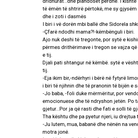
dridhurat…dhe plandoset përdhe. I kishte r
të ëmën të shtrirë përtokë, me sy gjysëm t
dhe i zoti i dasmës
I biri i vë dorën mbi ballë dhe Sidorela 
-Çfarë ndodhi mama?!-këmbënguli i biri.
Ajo nuk deshi të tregonte, por sytë e kis
përmes drithërimave i tregon se vajza q
e tij.
Djali pati shtangur në këmbë. sytë e vësht
tij.
-Eja ikim bir,-ndërhyri i bërë në fytyrë li
i biri të njihnin dhe të pranonin të bijën e s
-Jo baba, -foli duke mërmëritur, por vendos
emocionuese dhe të ndryshon jetën. Po ta d
gjetur…Por ja që rasti dhe fati e solli të g
Tha kështu dhe pa pyetur njeri, iu drejtua
-Ju lutem, mua, babanë dhe nënën na vend
motra jonë.