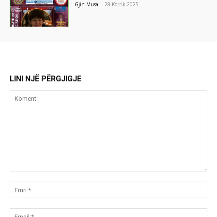
Gjin Musa
-
28 Korrik 2025
LINI NJË PËRGJIGJE
Koment:
Emr
Ema