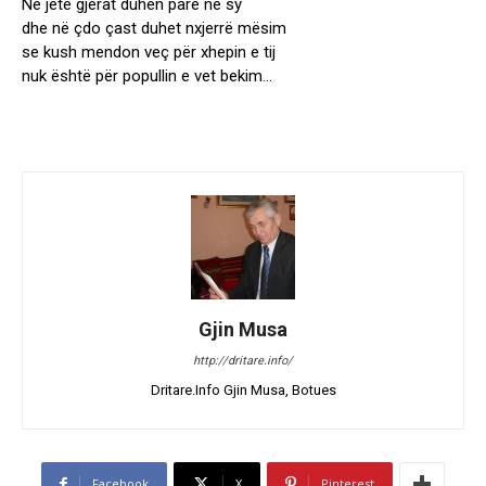
Në jetë gjërat duhen parë në sy
dhe në çdo çast duhet nxjerrë mësim
se kush mendon veç për xhepin e tij
nuk është për popullin e vet bekim…
Gjin Musa
http://dritare.info/
Dritare.Info Gjin Musa, Botues
Facebook
X
Pinterest