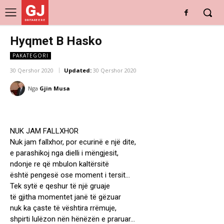
GJ
DRITARE E RE
Hyqmet B Hasko
PAKATEGORI
30 Qershor 2020
Updated:
30 Qershor 2020
Nga
Gjin Musa
NUK JAM FALLXHOR
Nuk jam fallxhor, por ecurinë e një dite,
e parashikoj nga dielli i mëngjesit,
ndonje re që mbulon kaltërsitë
është pengesë ose moment i tersit…
Tek sytë e qeshur të një gruaje
të gjitha momentet janë të gëzuar
nuk ka çaste të vështira rrëmuje,
shpirti lulëzon nën hënëzën e praruar…