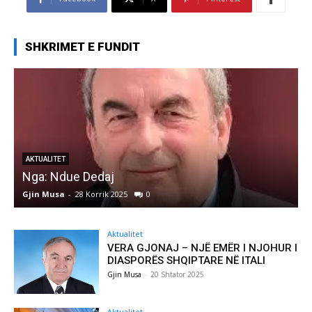
SHKRIMET E FUNDIT
AKTUALITET
Nga: Ndue Dedaj
A
Gjin Musa
-
28 Korrik 2025
0
G
Aktualitet
VERA GJONAJ – NJË EMËR I NJOHUR I
DIASPORËS SHQIPTARE NË ITALI
Gjin Musa
-
20 Shtator 2025
Aktualitet