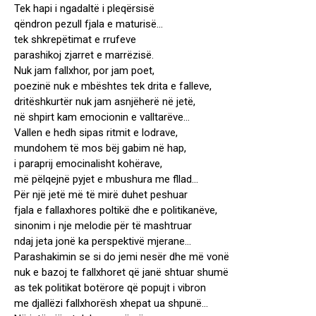
Tek hapi i ngadaltë i pleqërsisë
qëndron pezull fjala e maturisë…
tek shkrepëtimat e rrufeve
parashikoj zjarret e marrëzisë.
Nuk jam fallxhor, por jam poet,
poezinë nuk e mbështes tek drita e falleve,
dritëshkurtër nuk jam asnjëherë në jetë,
në shpirt kam emocionin e valltarëve…
Vallen e hedh sipas ritmit e lodrave,
mundohem të mos bëj gabim në hap,
i paraprij emocinalisht kohërave,
më pëlqejnë pyjet e mbushura me fllad…
Për një jetë më të mirë duhet peshuar
fjala e fallaxhores poltikë dhe e politikanëve,
sinonim i nje melodie për të mashtruar
ndaj jeta jonë ka perspektivë mjerane…
Parashakimin se si do jemi nesër dhe më vonë
nuk e bazoj te fallxhoret që janë shtuar shumë
as tek politikat botërore që popujt i vibron
me djallëzi fallxhorësh xhepat ua shpunë…