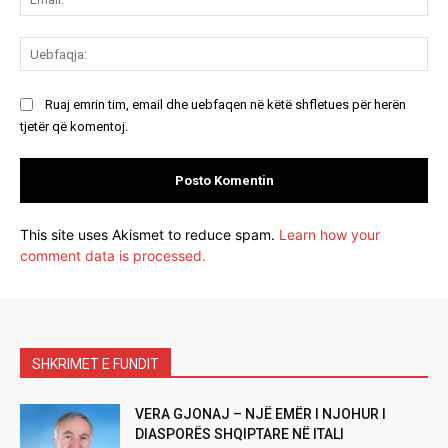
Ue
Ruaj emrin tim, email dhe uebfaqen në këtë shfletues për herën
tjetër që komentoj.
This site uses Akismet to reduce spam.
Learn how your
comment data is processed.
SHKRIMET E FUNDIT
VERA GJONAJ – NJË EMËR I NJOHUR I
DIASPORËS SHQIPTARE NË ITALI