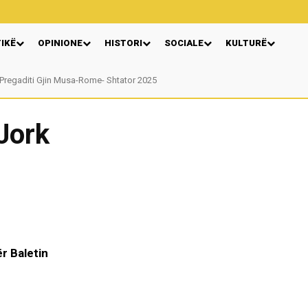
TIKË
OPINIONE
HISTORI
SOCIALE
KULTURË
regaditi Gjin Musa-Rome- Shtator 2025
Nga: Ndue Dedaj
 Jork
r Baletin