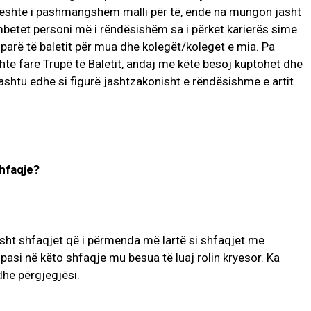
 është i pashmangshëm malli për të, ende na mungon jasht
mbetet personi më i rëndësishëm sa i përket karierës sime
ë parë të baletit për mua dhe kolegët/koleget e mia. Pa
shte fare Trupë të Baletit, andaj me këtë besoj kuptohet dhe
ithashtu edhe si figurë jashtzakonisht e rëndësishme e artit
shfaqje?
isht shfaqjet që i përmenda më lartë si shfaqjet me
 pasi në këto shfaqje mu besua të luaj rolin kryesor. Ka
dhe përgjegjësi.