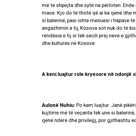
më të shpejta dhe sytë na përloten. Ende
mase. Kjo do të thotë që ai ka qenë dhe 
si balerinë, pasi ishte mesuesi i hapave t
angazhimin e tij, Kosova sot nuk do të ki
rëndësia e tij si tek secili prej neve e gj
dhe kulturës në Kosovë.
A keni luajtur role kryesore në ndonjë 
Aulonë Nuhiu:
Po kam luajtur. Janë pikër
kujtime më të veçanta tek une si balerinë,
qenë nderë dhe privilegj, por gjithashtu e