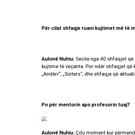
Për cilat shfaqje ruani kujtimet më të m
Aulonë Nuhiu:
Secila nga 40 shfaqjet që 
kujtime të veçanta. Por ndër shfaqjet që
„Andërr“, „Sisters“, dhe shfaqja që aktuali
Po për mentorin apo profesorin tuaj?
Aulonë Nuhiu:
Çdo moment kur përmendet