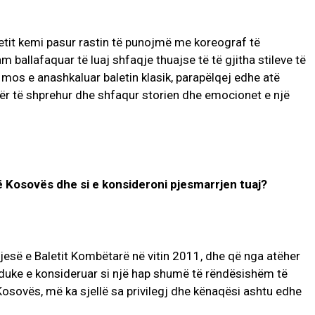
letit kemi pasur rastin të punojmë me koreograf të
 ballafaquar të luaj shfaqje thuajse të të gjitha stileve të
 mos e anashkaluar baletin klasik, parapëlqej edhe atë
r të shprehur dhe shfaqur storien dhe emocionet e një
ë Kosovës dhe si e konsideroni pjesmarrjen tuaj?
jesë e Baletit Kombëtarë në vitin 2011, dhe që nga atëher
ë duke e konsideruar si një hap shumë të rëndësishëm të
ë Kosovës, më ka sjellë sa privilegj dhe kënaqësi ashtu edhe