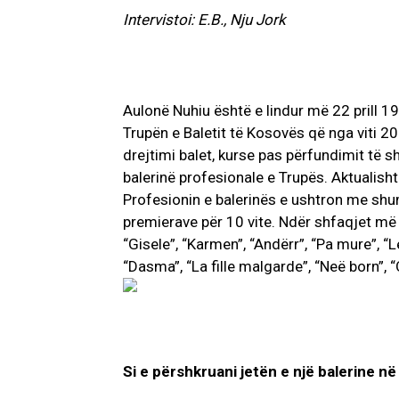
Intervistoi: E.B., Nju Jork
Aulonë Nuhiu është e lindur më 22 prill 19
Trupën e Baletit të Kosovës që nga viti 2
drejtimi balet, kurse pas përfundimit të 
balerinë profesionale e Trupës. Aktualisht
Profesionin e balerinës e ushtron me shu
premierave për 10 vite. Ndër shfaqjet më 
“Gisele”, “Karmen”, “Andërr”, “Pa mure”, “
“Dasma”, “La fille malgarde”, “Neë born”, “O
Si e përshkruani jetën e një balerine n