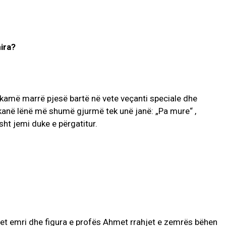
ira?
kamë marrë pjesë bartë në vete veçanti speciale dhe
 kanë lënë më shumë gjurmë tek unë janë: „Pa mure“ ,
sht jemi duke e përgatitur.
 emri dhe figura e profës Ahmet rrahjet e zemrës bëhen