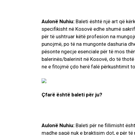
Aulonë Nuhiu:
Baleti është një art që kër
specifikisht në Kosovë edhe shumë sakrif
për të ushtruar këtë profesion na mungoj
punojmë, po të na mungonte dashuria dhe v
pësonte ngecje esenciale për të mos thën
balerinës/balerinit në Kosovë, do të thotë 
ne e fitojmë çdo herë falë përkushtimit 
Çfarë është baleti për ju?
Aulonë Nuhiu:
Baleti për ne fillimisht ës
madhe saqë nuk e braktisim dot, e për të