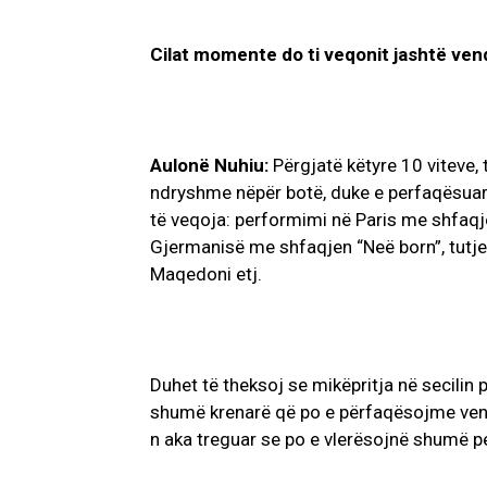
Cilat momente do ti veqonit jashtë vendi
Aulonë Nuhiu:
Përgjatë këtyre 10 viteve, 
ndryshme nëpër botë, duke e perfaqësuar
të veqoja: performimi në Paris me shfaq
Gjermanisë me shfaqjen “Neë born”, tutje në 
Maqedoni etj.
Duhet të theksoj se mikëpritja në secilin
shumë krenarë që po e përfaqësojme vendi
n aka treguar se po e vlerësojnë shumë 