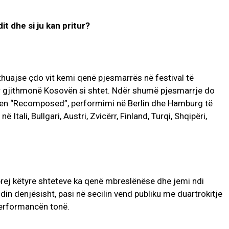
t dhe si ju kan pritur?
thuajse çdo vit kemi qenë pjesmarrës në festival të
 gjithmonë Kosovën si shtet. Ndër shumë pjesmarrje do
jen “Recomposed”, performimi në Berlin dhe Hamburg të
Itali, Bullgari, Austri, Zvicërr, Finland, Turqi, Shqipëri,
 prej këtyre shteteve ka qenë mbreslënëse dhe jemi ndi
n denjësisht, pasi në secilin vend publiku me duartrokitje
performancën tonë.