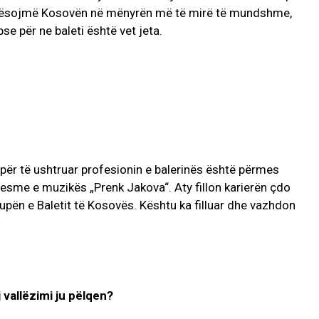
faqësojmë Kosovën në mënyrën më të mirë të mundshme,
se për ne baleti është vet jeta.
ër të ushtruar profesionin e balerinës është përmes
esme e muzikës „Prenk Jakova“. Aty fillon karierën çdo
rupën e Baletit të Kosovës. Kështu ka filluar dhe vazhdon
j vallëzimi ju pëlqen?