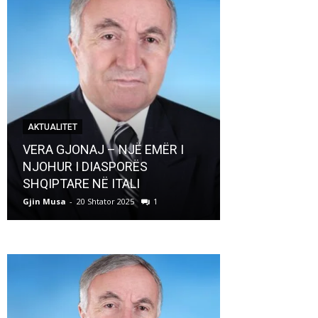
AKTUALITET
AKTUALITET
VERA GJONAJ – NJË EMËR I
NJOHUR I DIASPORËS
Pregaditi Gji
SHQIPTARE NË ITALI
Shtator 2025
Gjin Musa
-
20 Shtator 2025
1
Gjin Musa
-
8 Shtat