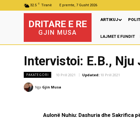
C
32.5
Tiranë
E premte, 7 Gusht 2026
ARTIKUJ
POLI
DRITARE E RE
GJIN MUSA
LAJMET E FUNDIT
P
Intervistoi: E.B., Nju
10 Prill 2021
Updated:
10 Prill 2021
PAKATEGORI
Nga
Gjin Musa
Aulonë Nuhiu: Dashuria dhe Sakrifica pë