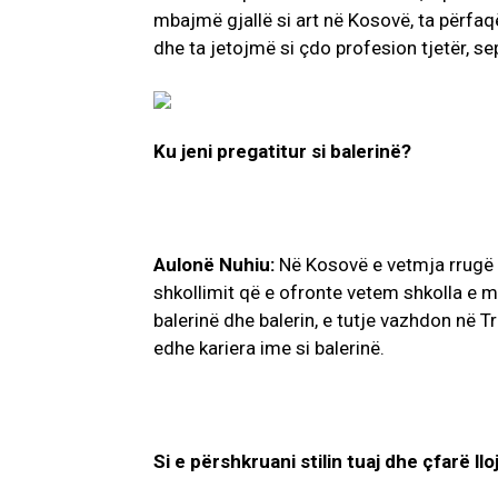
mbajmë gjallë si art në Kosovë, ta për
dhe ta jetojmë si çdo profesion tjetër, sep
Ku jeni pregatitur si balerinë?
Aulonë Nuhiu:
Në Kosovë e vetmja rrugë p
shkollimit që e ofronte vetem shkolla e m
balerinë dhe balerin, e tutje vazhdon në T
edhe kariera ime si balerinë.
Si e përshkruani stilin tuaj dhe çfarë llo