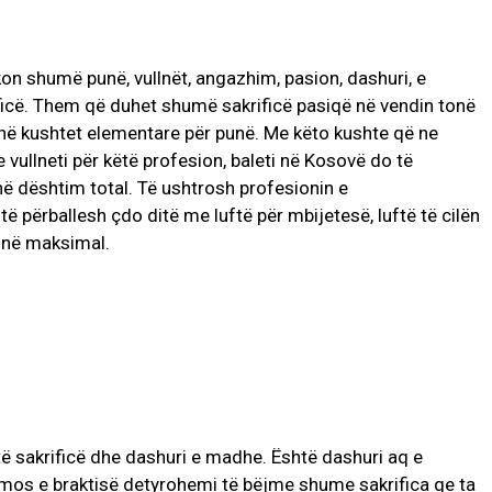
kon shumë punë, vullnët, angazhim, pasion, dashuri, e
icë. Them që duhet shumë sakrificë pasiqë në vendin tonë
në kushtet elementare për punë. Me këto kushte që ne
ullneti për këtë profesion, baleti në Kosovë do të
ë dështim total. Të ushtrosh profesionin e
të përballesh çdo ditë me luftë për mbijetesë, luftë të cilën
tonë maksimal.
htë sakrificë dhe dashuri e madhe. Është dashuri aq e
 mos e braktisë detyrohemi të bëjme shume sakrifica qe ta