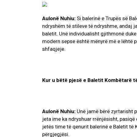
Aulonë Nuhiu:
Si balerinë e Trupës së Ba
ndryshëm të stileve të ndryshme, andaj jam
baletit. Unë individualisht gjithmonë duke
modern sepse është mënyrë më e lëhtë pë
shfaqjeje.
Kur u bëtë pjesë e Baletit Kombëtarë t
Aulonë Nuhiu:
Unë jamë bërë zyrtarisht p
jeta ime ka ndryshuar rrënjësisht, pasiq
jetës time të qenurit balerinë e Baletit t
përgjegjësi.