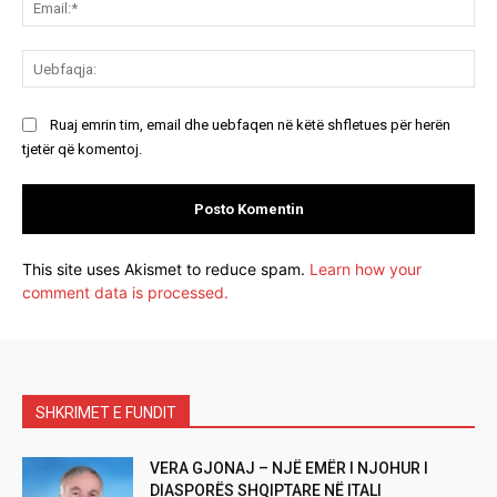
Ue
Ruaj emrin tim, email dhe uebfaqen në këtë shfletues për herën
tjetër që komentoj.
This site uses Akismet to reduce spam.
Learn how your
comment data is processed.
SHKRIMET E FUNDIT
VERA GJONAJ – NJË EMËR I NJOHUR I
DIASPORËS SHQIPTARE NË ITALI