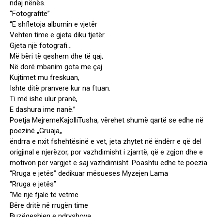
ndaj nënës.
“Fotografitë”
“E shfletoja albumin e vjetër
Vehten time e gjeta diku tjetër.
Gjeta një fotografi…
Më bëri të qeshem dhe të qaj,
Në dorë mbanim gota me çaj.
Kujtimet mu freskuan,
Ishte ditë pranvere kur na ftuan.
Ti më ishe ulur pranë,
E dashura ime nanë.”
Poetja MejremeKajolliTusha, vërehet shumë qartë se edhe në
poezinë „Gruaja„
ëndrra e nxit fshehtësinë e vet, jeta zhytet në ëndërr e që del
origjinal e njerëzor, por vazhdimisht i zjarrtë, që e zgjon dhe e
motivon për vargjet e saj vazhdimisht. Poashtu edhe te poezia
“Rruga e jetës” dedikuar mësueses Myzejen Lama
“Rruga e jetës”
“Me një fjalë të vetme
Bëre dritë në rrugën time
Buzëqeshjen e ndryshova