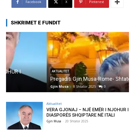
Facebook
X
Pinterest
SHKRIMET E FUNDIT
AKTUALITET
Pregaditi Gjin Musa-Rome- Shtator 2025
Gjin Musa
-
8 Shtator 2025
0
G
Aktualitet
VERA GJONAJ – NJË EMËR I NJOHUR I
DIASPORËS SHQIPTARE NË ITALI
Gjin Musa
-
20 Shtator 2025