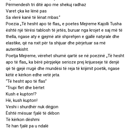
Përmendesh tri ditë apo me shekuj radhaz
Varet çka ke lënë pas
Sa vlerë kanë të lënat mbas.”
Poezia „Të hesht apo të flas„ e poetes Mejreme Kajolli Tusha
është një tërësi tablosh të jetës, buruar nga krojet e saj më të
thella, ngase aty e gjejmë atë shprehjen e gjallë natyrale dhe
elastike, që na nxit për ta shijuar dhe përjetuar sa më
autentikisht.
Poetja Mejreme, vërehet shumë qartë se në poezinë „Të hesht
apo të flas„ ka bërë përpjekje serioze prej krijueseje të denjë
që të gjejë rrugë dhe mundësi të reja të krijimit poetik, ngase
këtë e kërkon edhe vetë jeta.
“Të hesht apo të flas”
“Trupi flet dhe bërtet
Kush e kupton!?
Hë, kush kupton!
Veshi i shurdhër nuk dëgjon
Është mësuar fjalë të dëbon
Të kërkon dëshmi
Të han fjalë pa u ndalë