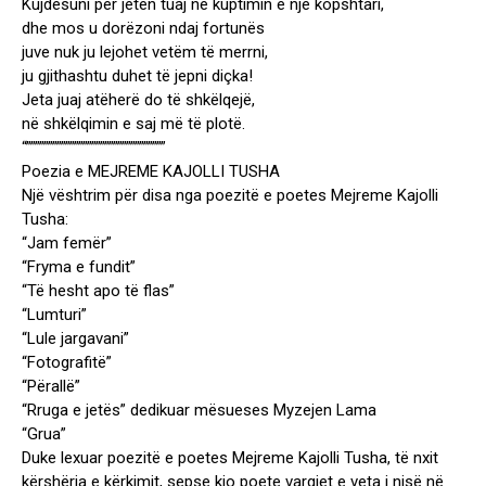
Kujdesuni për jetën tuaj në kuptimin e një kopshtari,
dhe mos u dorëzoni ndaj fortunës
juve nuk ju lejohet vetëm të merrni,
ju gjithashtu duhet të jepni diçka!
Jeta juaj atëherë do të shkëlqejë,
në shkëlqimin e saj më të plotë.
“””””””””””””””””””””””””””””””””
Poezia e MEJREME KAJOLLI TUSHA
Një vështrim për disa nga poezitë e poetes Mejreme Kajolli
Tusha:
“Jam femër”
“Fryma e fundit”
“Të hesht apo të flas”
“Lumturi”
“Lule jargavani”
“Fotografitë”
“Përallë”
“Rruga e jetës” dedikuar mësueses Myzejen Lama
“Grua”
Duke lexuar poezitë e poetes Mejreme Kajolli Tusha, të nxit
kërshëria e kërkimit, sepse kjo poete vargjet e veta i nisë në