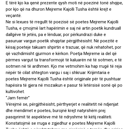
E tërë kjo ka qenë prezente qysh moti në poezinë tonë shqipe,
por kjo që na dhuron Mejreme Kajolli Tusha është krejt e
veçantë.
Ne si lexues të rregullt të poezisë së poetes Mejreme Kajolli
Tusha, e çmojmë lart hapërimin e saj në artin poetik kundruall
dallgëve të jetës, pa e lënduar, por përkundrazi duke e
pasuruar vargun poetik shqiptar përgjithësisht. Në poezitë e
kësaj poeteje takuam shpirtin e trazuar, që nuk rehatohet, por
që vazhdimisht gjurmon e kërkon. Poetja Mejreme ia del që
përmes vargut ta transformojë të kaluarën në të sotmen, e të
sotmen në të ardhmen. Kjo me vetmohim ka hap rrugë të reja
nëpër të cilat shtegton vargu i saj i shkruar. Krijimtaria e
poetes Mejreme Kajolli Tusha është origjinale për të pushtuar
hapësira të gjera në mozaikun e pasur të letërsisë sonë që po
kultivohet.
“Jam femër”
Vërejmë se, përgjithësisht, përthyerjet e realitetit në ndjenjat
dhe mendimet e poetes, burojnë krejt natyrshëm prej
pasqyrimit të aspekteve më të ndryshme të këtij realiteti.
Konstatojmë se rruga e zgjedhur e poetes Mejreme Kajolli