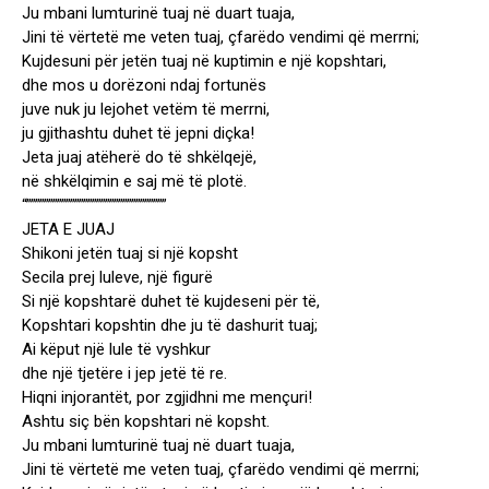
Ju mbani lumturinë tuaj në duart tuaja,
Jini të vërtetë me veten tuaj, çfarëdo vendimi që merrni;
Kujdesuni për jetën tuaj në kuptimin e një kopshtari,
dhe mos u dorëzoni ndaj fortunës
juve nuk ju lejohet vetëm të merrni,
ju gjithashtu duhet të jepni diçka!
Jeta juaj atëherë do të shkëlqejë,
në shkëlqimin e saj më të plotë.
“””””””””””””””””””””””””””””””””
JETA E JUAJ
Shikoni jetën tuaj si një kopsht
Secila prej luleve, një figurë
Si një kopshtarë duhet të kujdeseni për të,
Kopshtari kopshtin dhe ju të dashurit tuaj;
Ai këput një lule të vyshkur
dhe një tjetëre i jep jetë të re.
Hiqni injorantët, por zgjidhni me mençuri!
Ashtu siç bën kopshtari në kopsht.
Ju mbani lumturinë tuaj në duart tuaja,
Jini të vërtetë me veten tuaj, çfarëdo vendimi që merrni;