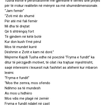
Tusha është e përshtatshme me gjerësinë e temës dhe prirjes
për të rrokur realitetin në mënyrë sa më shumëdimensionale.
“Jam femër”
“Zoti më do shumë
Për atë më fali femër
Mi dha të drejtat
Që ti shtrëngoj fort
Të gjindem në këtë botë
Kur don kush t’më përul
Mos të mundet kurrë
Dëshmin e Zotit e kam në dorë.”
Mejreme Kajolli Tusha edhe në poezinë “Fryma e fundit” ka
ditur të përzgjedh motivet, të cilat i ka trajtuar mjeshtrisht,
saqë interesimi i lexuesit nuk fashitet as atëherë kur mbaron
leximi.
“Fryma e fundit”
“Mos the zemra, mos ofendo
Ndihmo sa të mundesh
As mos u hidhëro
Mos vdis me plagë në zemër
Fryma e fundit ndalet në çast