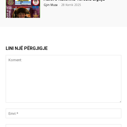
Gjin Musa
-
28 Korrik 2025
LINI NJË PËRGJIGJE
Koment:
Emr
Ema