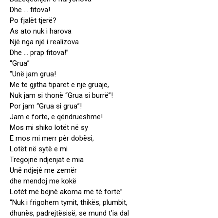
Dhe … fitova!
Po fjalët tjerë?
As ato nuk i harova
Një nga një i realizova
Dhe … prap fitova!”
“Grua”
“Unë jam grua!
Me të gjitha tiparet e një gruaje,
Nuk jam si thonë “Grua si burrë”!
Por jam “Grua si grua”!
Jam e forte, e qëndrueshme!
Mos mi shiko lotët në sy
E mos mi merr pèr dobësi,
Lotët në sytë e mi
Tregojnë ndjenjat e mia
Unë ndjejê me zemër
dhe mendoj me kokë
Lotèt më bëjnè akoma më tè fortë”
“Nuk i frigohem tymit, thikës, plumbit,
dhunës, padrejtësisë, se mund t’ia dal