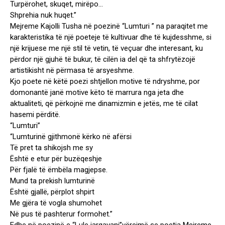
Turpërohet, skuqet, mirëpo…
Shprehia nuk huqet.”
Mejreme Kajolli Tusha në poezinë “Lumturi ” na paraqitet me
karakteristika të një poeteje të kultivuar dhe të kujdesshme, si
një krijuese me një stil të vetin, të veçuar dhe interesant, ku
përdor një gjuhë të bukur, të cilën ia del që ta shfrytëzojë
artistikisht në përmasa të arsyeshme.
Kjo poete në këtë poezi shtjellon motive të ndryshme, por
domonantë janë motive këto të marrura nga jeta dhe
aktualiteti, që përkojnë me dinamizmin e jetës, me të cilat
hasemi përditë.
“Lumturi”
“Lumturinë gjithmonë kërko në afërsi
Të pret ta shikojsh me sy
Është e etur për buzëqeshje
Për fjalë të ëmbëla magjepse.
Mund ta prekish lumturinë
Është gjallë, përplot shpirt
Me gjëra të vogla shumohet
Në pus të pashterur formohet.”