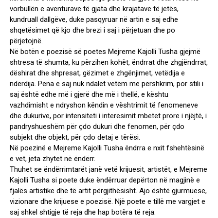
vorbullën e aventurave të gjata dhe krajatave të jetës,
kundruall dallgëve, duke pasqyruar në artin e saj edhe
shqetësimet që kjo dhe brezi i saj i përjetuan dhe po
përjetojnë.
Në botën e poezisë së poetes Mejreme Kajolli Tusha gjejmë
shtresa të shumta, ku përzihen kohët, ëndrrat dhe zhgjëndrrat,
dëshirat dhe shpresat, gëzimet e zhgënjimet, vetëdija e
ndërdija. Pena e saj nuk ndalet vetëm me përshkrim, por stili i
saj është edhe më i gjerë dhe më i thellë, e kështu
vazhdimisht e ndryshon këndin e vështrimit të fenomeneve
dhe dukurive, por intensiteti i interesimit mbetet prore i njëjtë, i
pandryshueshëm për çdo dukuri dhe fenomen, për çdo
subjekt dhe objekt, për çdo detaj e tërësi.
Në poezinë e Mejreme Kajolli Tusha ëndrra e nxit fshehtësinë
e vet, jeta zhytet në ëndërr.
Thuhet se ëndërrimtarët janë vetë krijuesit, artistët, e Mejreme
Kajolli Tusha si poete duke ëndërruar depërton në magjinë e
fjalës artistike dhe të artit përgjithësisht. Ajo është gjurmuese,
vizionare dhe krijuese e poezisë. Një poete e tillë me vargjet e
saj shkel shtigje të reja dhe hap botëra të reja.