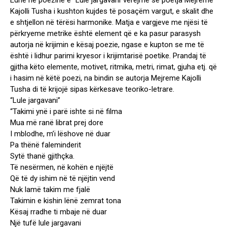
Edhe në poezinë e “Lule jargavani”vërejmë se poetja Mejreme
Kajolli Tusha i kushton kujdes të posaçëm vargut, e skalit dhe
e shtjellon në tërësi harmonike. Matja e vargjeve me njësi të
përkryeme metrike është element që e ka pasur parasysh
autorja në krijimin e kësaj poezie, ngase e kupton se me të
është i lidhur parimi kryesor i krijimtarisë poetike. Prandaj të
gjitha këto elemente, motivet, ritmika, metri, rimat, gjuha etj. që
i hasim në këtë poezi, na bindin se autorja Mejreme Kajolli
Tusha di të krijojë sipas kërkesave teoriko-letrare.
“Lule jargavani”
“Takimi ynë i parë ishte si në filma
Mua më ranë librat prej dore
I mblodhe, m’i lëshove në duar
Pa thënë faleminderit
Sytë thanë gjithçka.
Të nesërmen, në kohën e njëjtë
Që të dy ishim në të njëjtin vend
Nuk lamë takim me fjalë
Takimin e kishin lënë zemrat tona
Kësaj rradhe ti mbaje në duar
Një tufë lule jargavani