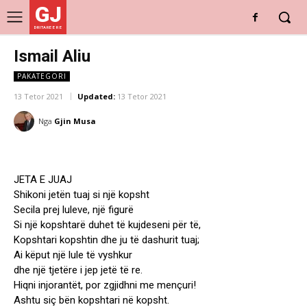
GJ
DRITARE E RE
Ismail Aliu
PAKATEGORI
13 Tetor 2021
Updated:
13 Tetor 2021
Nga
Gjin Musa
JETA E JUAJ
Shikoni jetën tuaj si një kopsht
Secila prej luleve, një figurë
Si një kopshtarë duhet të kujdeseni për të,
Kopshtari kopshtin dhe ju të dashurit tuaj;
Ai këput një lule të vyshkur
dhe një tjetëre i jep jetë të re.
Hiqni injorantët, por zgjidhni me mençuri!
Ashtu siç bën kopshtari në kopsht.