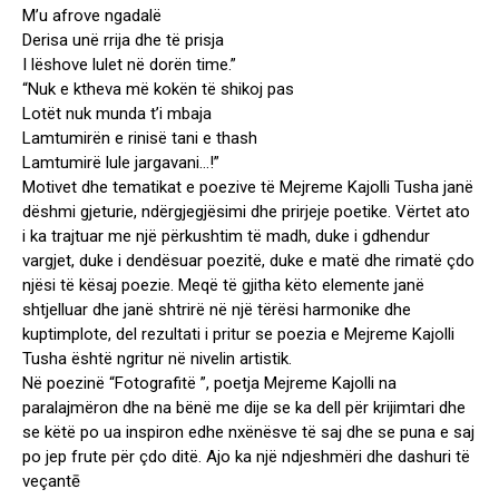
M’u afrove ngadalë
Derisa unë rrija dhe të prisja
I lëshove lulet në dorën time.”
“Nuk e ktheva më kokën të shikoj pas
Lotët nuk munda t’i mbaja
Lamtumirën e rinisë tani e thash
Lamtumirë lule jargavani…!”
Motivet dhe tematikat e poezive të Mejreme Kajolli Tusha janë
dëshmi gjeturie, ndërgjegjësimi dhe prirjeje poetike. Vërtet ato
i ka trajtuar me një përkushtim të madh, duke i gdhendur
vargjet, duke i dendësuar poezitë, duke e matë dhe rimatë çdo
njësi të kësaj poezie. Meqë të gjitha këto elemente janë
shtjelluar dhe janë shtrirë në një tërësi harmonike dhe
kuptimplote, del rezultati i pritur se poezia e Mejreme Kajolli
Tusha është ngritur në nivelin artistik.
Në poezinë “Fotografitë ”, poetja Mejreme Kajolli na
paralajmëron dhe na bënë me dije se ka dell për krijimtari dhe
se këtë po ua inspiron edhe nxënësve të saj dhe se puna e saj
po jep frute për çdo ditë. Ajo ka një ndjeshmëri dhe dashuri të
veçantē