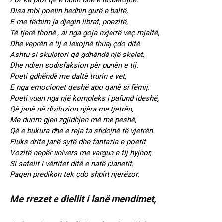
Por ka plot që e duan dhe e lavdërojnë.
Disa mbi poetin hedhin gurë e baltë,
E me tërbim ja djegin librat, poezitë,
Të tjerë thonë , ai nga goja nxjerrë veç mjaltë,
Dhe veprën e tij e lexojnë thuaj çdo ditë.
Ashtu si skulptori që gdhëndë një skelet,
Dhe ndien sodisfaksion për punën e tij.
Poeti gdhëndë me daltë trurin e vet,
E nga emocionet qeshë apo qanë si fëmij.
Poeti vuan nga një kompleks i pafund ideshë,
Që janë në diziluzion njëra me tjetrën,
Me durim gjen zgjidhjen më me peshë,
Që e bukura dhe e reja ta sfidojnë të vjetrën.
Fluks drite janë sytë dhe fantazia e poetit
Vozitë nepër univers me vargun e tij hyjnor,
Si satelit i vërtitet ditë e natë planetit,
Paqen predikon tek çdo shpirt njerëzor.
Me rrezet e diellit i lanë mendimet,