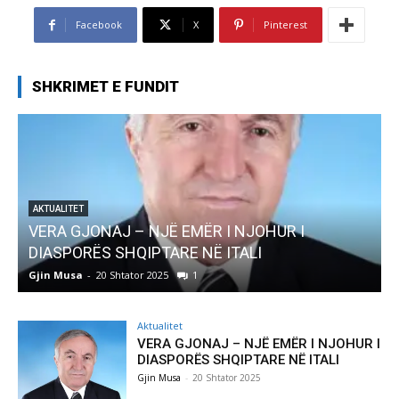
Facebook
X
Pinterest
SHKRIMET E FUNDIT
AKTUALITET
Pregaditi Gjin Musa-Rome- Shtator 2025
Gjin Musa
-
8 Shtator 2025
0
Aktualitet
VERA GJONAJ – NJË EMËR I NJOHUR I
DIASPORËS SHQIPTARE NË ITALI
Gjin Musa
-
20 Shtator 2025