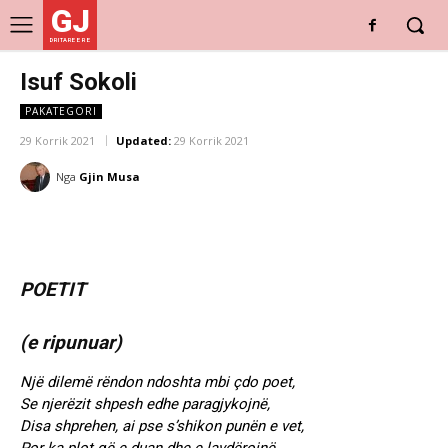
GJ
DRITARE E RE
Isuf Sokoli
PAKATEGORI
29 Korrik 2021
Updated:
29 Korrik 2021
Nga
Gjin Musa
POETIT
(e ripunuar)
Një dilemë rëndon ndoshta mbi çdo poet,
Se njerëzit shpesh edhe paragjykojnë,
Disa shprehen, ai pse s’shikon punën e vet,