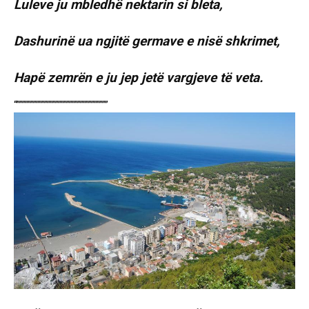
Luleve ju mbledhë nektarin si bleta,
Dashurinë ua ngjitë germave e nisë shkrimet,
Hapë zemrën e ju jep jetë vargjeve të veta.
“”””””””””””””””””””””””””””””””””