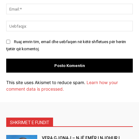
Ema
Ue
Ruaj emrin tim, email dhe uebfaqen në këtë shfletues për herën
tjetër që komentoj.
This site uses Akismet to reduce spam.
Learn how your
comment data is processed.
SHKRIMET E FUNDIT
VERA GJONAJ – NJË EMËR I NJOHUR I