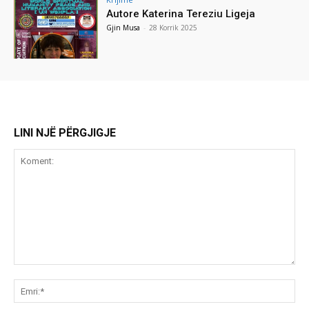
Autore Katerina Tereziu Ligeja
Gjin Musa
-
28 Korrik 2025
LINI NJË PËRGJIGJE
Koment:
Emr