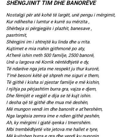
SHËNGJINIT TIM DHE BANORËVE
Nostalgji për atë kohë të largët, unë pengu i mërgimit,
Kur ndihesha i lumtur e kurrë su mërzita ,
Shërbeja si përgjegjës i plazhit, banesave ,
pasrtrimit,
Shëngjini im i shtrejtë ku linda dhe u rrita.
Kujtimet e mia rrahin gjithmonë po aty,
At’herë ishin rreth 500 familje, 2500 banorë,
Unë u largova në Korrik nëntëdhjetë e dy,
Të ndarëve nga jeta me respekt ju thur kurorë,
T’më besoni këtë që shpreh me siguri e them,
Të gjithë i kisha si pjestar familje e më kishin,
I njihja pa përjashtim burra gra, vajza e djem,
Dhe fëmijët e vegjël e dija se të kujt ishin.
I desha që të gjithë dhe mua më deshën,
Më mungon vendi im dhe banorët e at’hershëm,
Nga largësia zemra ime e ndien gjithë peshën,
Ah, ky mërgimi i gjatë qenka i tmerrshëm.
Mbi trembëdhjetë vite jetova me hallet e tyre,
Më kujtohen burra e gra dhe vendi ku punonin,