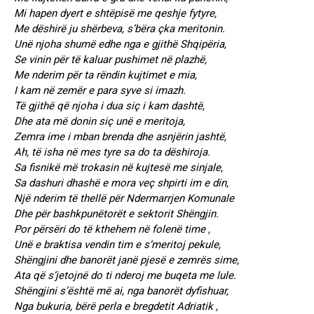
Mi hapen dyert e shtëpisë me qeshje fytyre,
Me dëshirë ju shërbeva, s’bëra çka meritonin.
Unë njoha shumë edhe nga e gjithë Shqipëria,
Se vinin për të kaluar pushimet në plazhë,
Me nderim për ta rëndin kujtimet e mia,
I kam në zemër e para syve si imazh.
Të gjithë që njoha i dua siç i kam dashtë,
Dhe ata më donin siç unë e meritoja,
Zemra ime i mban brenda dhe asnjërin jashtë,
Ah, të isha në mes tyre sa do ta dëshiroja.
Sa fisnikë më trokasin në kujtesë me sinjale,
Sa dashuri dhashë e mora veç shpirti im e din,
Një nderim të thellë për Ndermarrjen Komunale
Dhe për bashkpunëtorët e sektorit Shëngjin.
Por përsëri do të kthehem në folenë time ,
Unë e braktisa vendin tim e s’meritoj pekule,
Shëngjini dhe banorët janë pjesë e zemrës sime,
Ata që s’jetojnë do ti nderoj me buqeta me lule.
Shëngjini s’është më ai, nga banorët dyfishuar,
Nga bukuria, bërë perla e bregdetit Adriatik ,