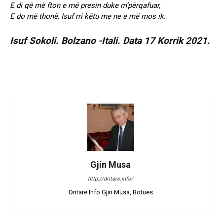
E di që më fton e më presin duke m’përqafuar,
E do më thonë, Isuf rri këtu me ne e më mos ik.
Isuf Sokoli. Bolzano -Itali. Data 17 Korrik 2021.
Gjin Musa
http://dritare.info/
Dritare.Info Gjin Musa, Botues