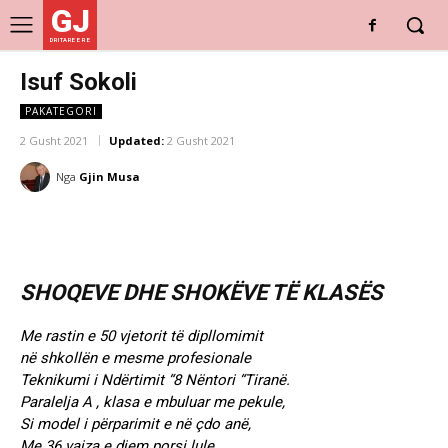
GJ
DRITARE E RE
Isuf Sokoli
PAKATEGORI
2 Gusht 2021
Updated:
2 Gusht 2021
Nga
Gjin Musa
SHOQEVE DHE SHOKËVE TË KLASËS
Me rastin e 50 vjetorit të dipllomimit
në shkollën e mesme profesionale
Teknikumi i Ndërtimit “8 Nëntori “Tiranë.
Paralelja A , klasa e mbuluar me pekule,
Si model i përparimit e në çdo anë,
Me 36 vajza e djem porsi lule,