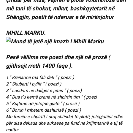
më tani të shokut, mikut, bashkqytetarit në
Shëngjin, poetit të nderuar e të mirënjohur
MHILL MARKU.
Pesë vëllime me poezi dhe një në prozë (
gjithsejt rreth 1400 faqe ).
1.” Krenarinë ma fali deti ” ( poezi )
2.” Shuberti i pyllit ” ( poezi )
3.” Lundrim në dallgët e jetës ” ( poezi)
4.” Dua t’u kemë pranë në shpirtin tim ” ( poezi
5.” Kujtime që jetojnë gjatë ” ( prozë )
6.” Borxh i mbetem dashurisë ( poezi )
Me forcën e shpirtit i uroj shëndet të plotë, jetëgjatësi edhe
për disa dekada dhe suksese pa fund në krijimtarinë e tij të
ndritur.