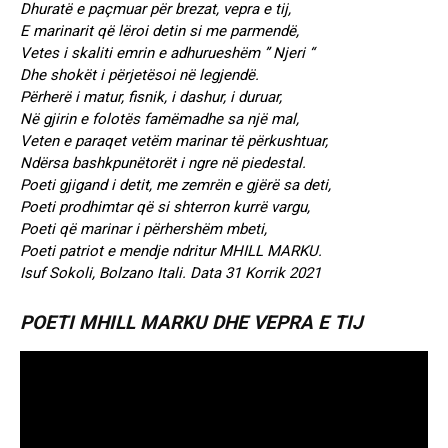
Dhuratë e paçmuar për brezat, vepra e tij,
E marinarit që lëroi detin si me parmendë,
Vetes i skaliti emrin e adhurueshëm ” Njeri “
Dhe shokët i përjetësoi në legjendë.
Përherë i matur, fisnik, i dashur, i duruar,
Në gjirin e folotës famëmadhe sa një mal,
Veten e paraqet vetëm marinar të përkushtuar,
Ndërsa bashkpunëtorët i ngre në piedestal.
Poeti gjigand i detit, me zemrën e gjërë sa deti,
Poeti prodhimtar që si shterron kurrë vargu,
Poeti që marinar i përhershëm mbeti,
Poeti patriot e mendje ndritur MHILL MARKU.
Isuf Sokoli, Bolzano Itali. Data 31 Korrik 2021
POETI MHILL MARKU DHE VEPRA E TIJ