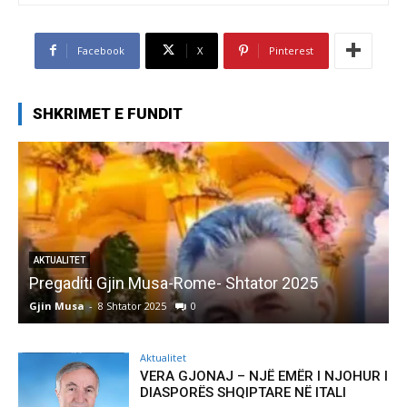
Facebook
X
Pinterest
SHKRIMET E FUNDIT
AKTUALITET
Pregaditi Gjin Musa-Rome- Shtator 2025
Gjin Musa
-
8 Shtator 2025
0
G
Aktualitet
VERA GJONAJ – NJË EMËR I NJOHUR I
DIASPORËS SHQIPTARE NË ITALI