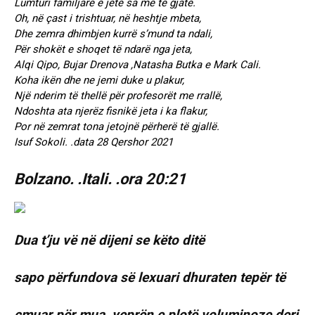
Lumturi familjare e jetë sa më të gjatë.
Oh, në çast i trishtuar, në heshtje mbeta,
Dhe zemra dhimbjen kurrë s’mund ta ndali,
Për shokët e shoqet të ndarë nga jeta,
Alqi Qipo, Bujar Drenova ,Natasha Butka e Mark Cali.
Koha ikën dhe ne jemi duke u plakur,
Një nderim të thellë për profesorët me rrallë,
Ndoshta ata njerëz fisnikë jeta i ka flakur,
Por në zemrat tona jetojnë përherë të gjallë.
Isuf Sokoli. .data 28 Qershor 2021
Bolzano. .Itali. .ora 20:21
Dua t’ju vë në dijeni se këto ditë
sapo përfundova së lexuari dhuraten tepër të
çmuar për mua, veprën e plotë voluminoze deri