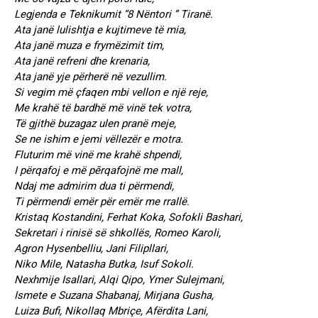
Legjenda e Teknikumit “8 Nëntori ” Tiranë.
Ata janë lulishtja e kujtimeve të mia,
Ata janë muza e frymëzimit tim,
Ata janë refreni dhe krenaria,
Ata janë yje përherë në vezullim.
Si vegim më çfaqen mbi vellon e një reje,
Me krahë të bardhë më vinë tek votra,
Të gjithë buzagaz ulen pranë meje,
Se ne ishim e jemi vëllezër e motra.
Fluturim më vinë me krahë shpendi,
I përqafoj e më pērqafojnë me mall,
Ndaj me admirim dua ti përmendi,
Ti përmendi emër për emër me rrallë.
Kristaq Kostandini, Ferhat Koka, Sofokli Bashari,
Sekretari i rinisë së shkollës, Romeo Karoli,
Agron Hysenbelliu, Jani Filipllari,
Niko Mile, Natasha Butka, Isuf Sokoli.
Nexhmije Isallari, Alqi Qipo, Ymer Sulejmani,
Ismete e Suzana Shabanaj, Mirjana Gusha,
Luiza Bufi, Nikollaq Mbriçe, Afërdita Lani,