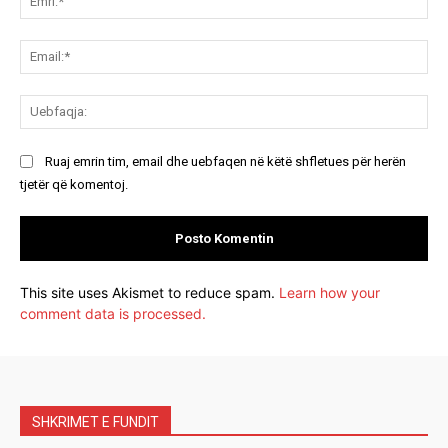
Ema
Ue
Ruaj emrin tim, email dhe uebfaqen në këtë shfletues për herën
tjetër që komentoj.
This site uses Akismet to reduce spam.
Learn how your
comment data is processed.
SHKRIMET E FUNDIT