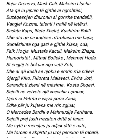
Bujar Drenova, Mark Cali, Maksim Llusha.
Ata që iu jepnin të gjithëve ngrohtësi,
Buzëqeshjen dhuronin si gonxhe trendafili,
Vangjel Kozma, talenti i rrallë në letërsi,
Sadete Kapri, Ilfete Xhelaj, Kushtrim Balili.
Dhe ata që në kujtesë m’trokasin me hapa,
Gumëzhinte nga gazi e gjithë klasa, oda,
Faik Hoçja, Mustafa Kaculi, Maksim Zhapa,
Humoristët , Mithat Bollëke , Mehmet Hoda.
Si ëngjëj të bekuar nga vetë Zoti,
Dhe ai që kush se njohu e emrin s’ia ndievi
Gjergji Kiko, Filloreta Malaveci, Elvira Joti,
Sarandioti zheni në mësime , Kosta Shqevi.
Sejcili në vetvete një xhevahir i çmuar,
Djem si Petrita e vajza porsi Zana,
Edhe për ju kujtesa më rrin zgjuar,
O Mercedes Bardhi e Mahmudije Perihana.
Sejcili prej jush rrezaton dritë si fanar,
Me sytë e mendjes ju ndjek ditë e natë,
Me forcen e shpirtit ju uroj pension të mbarë,