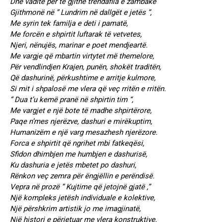
Dhe vaditë për të gjithë trendafila e zambakë
Gjithmonë në ” Lundrim në dallgët e jetës “,
Me syrin tek familja e deti i pamatë,
Me forcën e shpirtit luftarak të vetvetes,
Njeri, nënujës, marinar e poet mendjeartë.
Me vargje që mbartin virtytet më themelore,
Për vendlindjen Krajen, punën, shokët traditën,
Që dashurinë, përkushtime e arritje kulmore,
Si mit i shpalosë me vlera që veç rritën e rritën.
” Dua t’u kemë pranë në shpirtin tim “,
Me vargjet e një bote të madhe shpirtërore,
Paqe n’mes njerëzve, dashuri e mirëkuptim,
Humanizëm e një varg mesazhesh njerëzore.
Forca e shpirtit që ngrihet mbi fatkeqësi,
Sfidon dhimbjen me humbjen e dashurisë,
Ku dashuria e jetës mbetet po dashuri,
Rënkon veç zemra për ëngjëllin e perëndisë.
Vepra në prozë ” Kujtime që jetojnë gjatë ,”
Një kompleks jetësh individuale e kolektive,
Një përshkrim artistik jo me imagjinatë,
Një histori e përjetuar me vlera konstruktive.