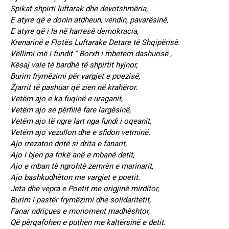
Spikat shpirti luftarak dhe devotshmëria,
E atyre që e donin atdheun, vendin, pavarësinë,
E atyre që i la në harresë demokracia,
Krenarinë e Flotës Luftarake Detare të Shqipërisë.
Vëllimi më i fundit ” Borxh i mbetem dashurisë ,
Kësaj vale të bardhë të shpirtit hyjnor,
Burim frymëzimi për vargjet e poezisë,
Zjarrit të pashuar që zien në krahëror.
Vetëm ajo e ka fuqinë e uraganit,
Vetëm ajo se përfillë fare largësinë,
Vetëm ajo të ngre lart nga fundi i oqeanit,
Vetëm ajo vezullon dhe e sfidon vetminë.
Ajo rrezaton dritë si drita e fanarit,
Ajo i bjen pa frikë anë e mbanë detit,
Ajo e mban të ngrohtë zemrën e marinarit,
Ajo bashkudhëton me vargjet e poetit.
Jeta dhe vepra e Poetit me origjinë mirditor,
Burim i pastër frymëzimi dhe solidaritetit,
Fanar ndriçues e monoment madhështor,
Që përqafohen e puthen me kaltërsinë e detit.