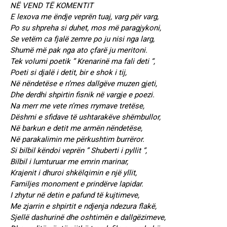
NË VEND TË KOMENTIT
E lexova me ëndje veprën tuaj, varg për varg,
Po su shpreha si duhet, mos më paragjykoni,
Se vetëm ca fjalë zemre po ju nisi nga larg,
Shumë më pak nga ato çfarë ju meritoni.
Tek volumi poetik ” Krenarinë ma fali deti “,
Poeti si djalë i detit, bir e shok i tij,
Në nëndetëse e n’mes dallgëve muzen gjeti,
Dhe derdhi shpirtin fisnik në vargje e poezi.
Na merr me vete n’mes rrymave tretëse,
Dëshmi e sfidave të ushtarakëve shëmbullor,
Në barkun e detit me armën nëndetëse,
Në parakalimin me përkushtim burrëror.
Si bilbil këndoi veprën ” Shuberti i pyllit “,
Bilbil i lumturuar me emrin marinar,
Krajenit i dhuroi shkëlqimin e një yllit,
Familjes monoment e prindërve lapidar.
I zhytur në detin e pafund të kujtimeve,
Me zjarrin e shpirtit e ndjenja ndezura flakë,
Sjellë dashurinë dhe oshtimën e dallgëzimeve,