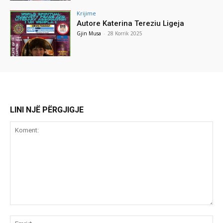
Krijime
Autore Katerina Tereziu Ligeja
Gjin Musa
-
28 Korrik 2025
LINI NJË PËRGJIGJE
Koment:
Emr