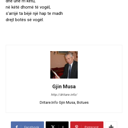
dhe unë rri këtu,
në këtë dhomë të vogël,
s’arrijë ta bëjë një hap te madh
drejt botës së vogël.
Gjin Musa
http://dritare.info/
Dritare.Info Gjin Musa, Botues
Facebook
X
Pinterest