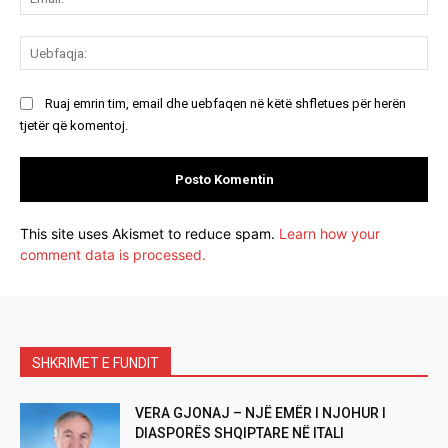
Ue
Ruaj emrin tim, email dhe uebfaqen në këtë shfletues për herën
tjetër që komentoj.
This site uses Akismet to reduce spam.
Learn how your
comment data is processed.
SHKRIMET E FUNDIT
VERA GJONAJ – NJË EMËR I NJOHUR I
DIASPORËS SHQIPTARE NË ITALI