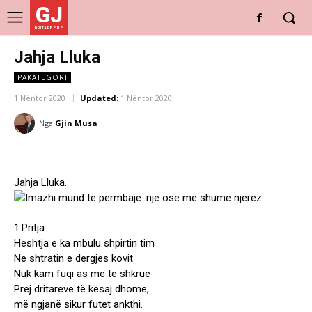
GJ
DRITARE E RE
Jahja Lluka
PAKATEGORI
1 Nëntor 2020
Updated:
1 Nëntor 2020
Nga
Gjin Musa
Jahja Lluka.
1.Pritja
Heshtja e ka mbulu shpirtin tim
Ne shtratin e dergjes kovit
Nuk kam fuqi as me të shkrue
Prej dritareve të kësaj dhome,
më ngjanë sikur futet ankthi.