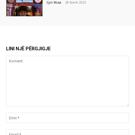
Gjin Musa
-
28 Korrik 2025
LINI NJË PËRGJIGJE
Koment:
Emr
Ema