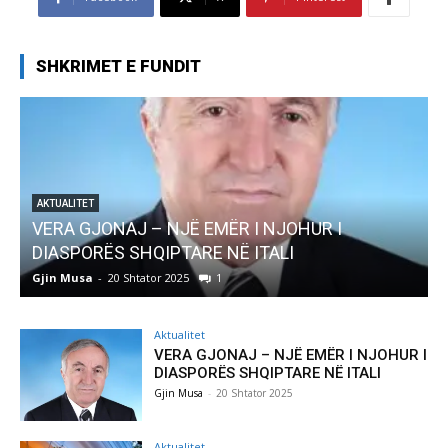
SHKRIMET E FUNDIT
JONAJ – NJË EMËR I NJOHUR I
AKTUALITET
RËS SHQIPTARE NË ITALI
Pregaditi Gj
-
20 Shtator 2025
1
Gjin Musa
-
8 Sht
Aktualitet
VERA GJONAJ – NJË EMËR I NJOHUR I
DIASPORËS SHQIPTARE NË ITALI
Gjin Musa
-
20 Shtator 2025
Aktualitet