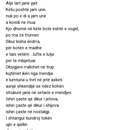
Atje lart janë yjet
Këtu poshtë jam unë,
nuk po e di a jam unë
a kovidi ne mua
Kjo dhomë në këtë botë është e vogël,
po ma ze frumen
Dikur kisha ëndrra,
për botën e madhe
e tani vetëm …lufte e lutje
per te mbijetuar.
Oksigjeni rrallohet në trup.
kujtimet ikën nga mendja
e lumturia u tret në jetë asketi.
asnjë shkendijë se ndez kohën.
strukurë janë në sirtarin e mendjes.
Ishin çaste që dikur i jetova,
ishin çaste që dikur i shijova
ishin çaste në nostalgji.
I shtangur kundroj tokën
ujin e qiellin